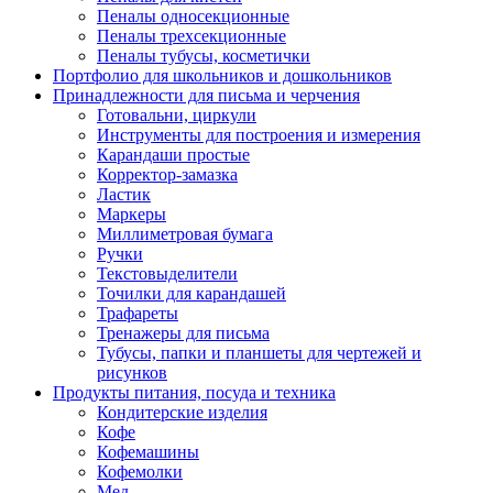
Пеналы односекционные
Пеналы трехсекционные
Пеналы тубусы, косметички
Портфолио для школьников и дошкольников
Принадлежности для письма и черчения
Готовальни, циркули
Инструменты для построения и измерения
Карандаши простые
Корректор-замазка
Ластик
Маркеры
Миллиметровая бумага
Ручки
Текстовыделители
Точилки для карандашей
Трафареты
Тренажеры для письма
Тубусы, папки и планшеты для чертежей и
рисунков
Продукты питания, посуда и техника
Кондитерские изделия
Кофе
Кофемашины
Кофемолки
Мед