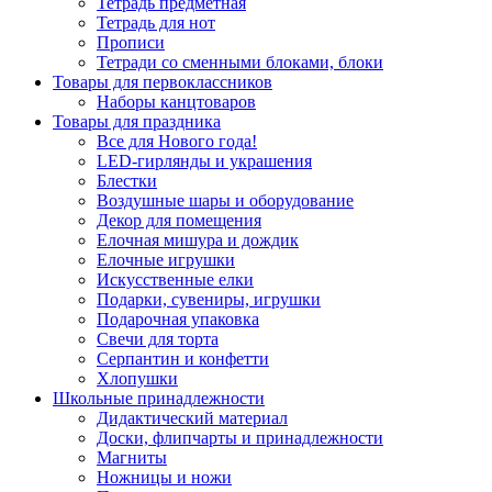
Тетрадь предметная
Тетрадь для нот
Прописи
Тетради со сменными блоками, блоки
Товары для первоклассников
Наборы канцтоваров
Товары для праздника
Все для Нового года!
LED-гирлянды и украшения
Блестки
Воздушные шары и оборудование
Декор для помещения
Елочная мишура и дождик
Елочные игрушки
Искусственные елки
Подарки, сувениры, игрушки
Подарочная упаковка
Свечи для торта
Серпантин и конфетти
Хлопушки
Школьные принадлежности
Дидактический материал
Доски, флипчарты и принадлежности
Магниты
Ножницы и ножи