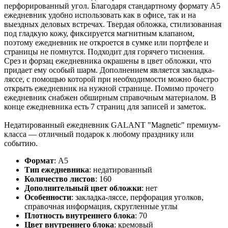
перфорированный угол. Благодаря стандартному формату А5
ежедневник удобно использовать как в офисе, так и на
выездных деловых встречах. Твердая обложка, стилизованная
под гладкую кожу, фиксируется магнитным клапаном,
поэтому ежедневник не откроется в сумке или портфеле и
страницы не помнутся. Подходит для горячего тиснения.
Срез и форзац ежедневника окрашены в цвет обложки, что
придает ему особый шарм. Дополнением является закладка-
ляссе, с помощью которой при необходимости можно быстро
открыть ежедневник на нужной странице. Помимо прочего
ежедневник снабжен обширным справочным материалом. В
конце ежедневника есть 7 страниц для записей и заметок.
Недатированный ежедневник GALANT "Magnetic" премиум-
класса — отличный подарок к любому празднику или
событию.
Формат
:
А5
Тип ежедневника
:
недатированный
Количество листов
:
160
Дополнительный цвет обложки
:
нет
Особенности
:
закладка-ляссе, перфорация уголков,
справочная информация, скругленные углы
Плотность внутреннего блока
:
70
Цвет внутреннего блока
:
кремовый