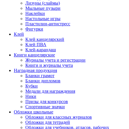
Лизуны (слаймы)
Мыльные пузыри
Наклейки
Настольные игры
Пластилин-антистресс
Фигурки
Клей
Клей канцелярский
Клей ПВА
Клей-карандаш
Книги канцелярские
Журналы учета и регистрации
Книги и журналы учета
Наградная продукция
Бланки грамот
Бланки дипломов
Кубки
Медали для награждения
Ники
Призы для конкурсов
Спортивные значки
Обложки школьные
Обложки для классных журналов
Обложки для тетрадей
Обложки для учебников, атласов, рабочих