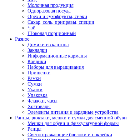
Молочная продукция
Одноразовая посуда
Орехи и сухофрукты, снэки
Сахар, соль, приправы, специи
Чай
Шоколад порционный
Разное
Домики из картона
Закладки
Информационные карманы
Коврики
Наборы для выращивания
Прищепки
Рамки
Сумки
Указки
Упаковка
Флажки, часы
Хозтовары
Элементы питания и зарядные устройства
Ранцы, рюкзаки, мешки и сумки для сменной обуви
Мешки для обуви и физкультурной формы
Ранцы
Светоотражающие брелоки и наклейки