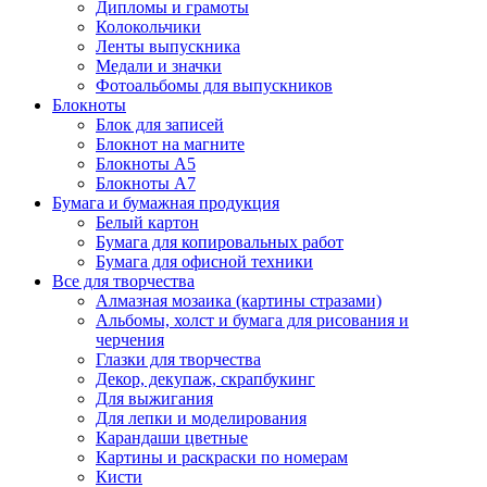
Дипломы и грамоты
Колокольчики
Ленты выпускника
Медали и значки
Фотоальбомы для выпускников
Блокноты
Блок для записей
Блокнот на магните
Блокноты А5
Блокноты А7
Бумага и бумажная продукция
Белый картон
Бумага для копировальных работ
Бумага для офисной техники
Все для творчества
Алмазная мозаика (картины стразами)
Альбомы, холст и бумага для рисования и
черчения
Глазки для творчества
Декор, декупаж, скрапбукинг
Для выжигания
Для лепки и моделирования
Карандаши цветные
Картины и раскраски по номерам
Кисти