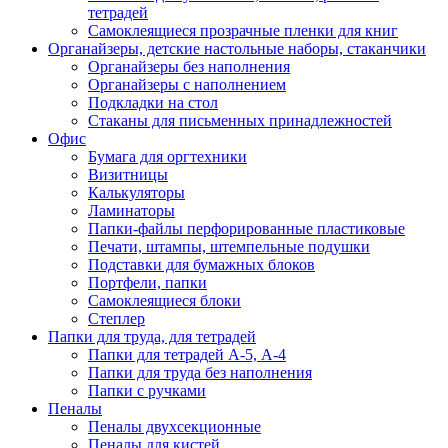
тетрадей
Самоклеящиеся прозрачные пленки для книг
Органайзеры, детские настольные наборы, стаканчики
Органайзеры без наполнения
Органайзеры с наполнением
Подкладки на стол
Стаканы для письменных принадлежностей
Офис
Бумага для оргтехники
Визитницы
Калькуляторы
Ламинаторы
Папки-файлы перфорированные пластиковые
Печати, штампы, штемпельные подушки
Подставки для бумажных блоков
Портфели, папки
Самоклеящиеся блоки
Степлер
Папки для труда, для тетрадей
Папки для тетрадей А-5, А-4
Папки для труда без наполнения
Папки с ручками
Пеналы
Пеналы двухсекционные
Пеналы для кистей