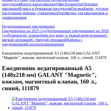
продукция
Книги канцелярские
Офис
Блокноты
Обложки
школьные
Бумага и бумажная продукция
Органайзеры, детские
настольные наборы, стаканчики
Портфолио для школьников и
дошкольников
-
Недатированные ежедневники
Ежедневники на 2025 год
Датированные ежедневники на 2026
год
Планинги
С покрытием под кожу и ткань
Еженедельники
С
мягкой обложкой
С твердой обложкой
Наборы с
ежедневником
Специализированные
-
Ежедневник недатированный А5 (148х218 мм) GALANT
"Magnetic", кожзам, магнитный клапан, 160 л., синий, 111879
Ежедневник недатированный А5
(148х218 мм) GALANT "Magnetic",
кожзам, магнитный клапан, 160 л.,
синий, 111879