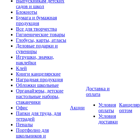
Выпускникам детских
садов и школ
Блокноты
Бумага и бумажная
продукция
Все для творчества
Гигиенические товары
Глобусы, карты, атласы
Деловые подарки и
сувениры
Игрушки, значки,
наклейки
Клей
Книги канцелярские
Наградная продукция
Обложки школьные
Доставка и
Органайзеры, детские
оплата
настольные наборы,
стаканчики
Условия
Канцеляр
Офис
Акции
оплаты
оптом
Папки для труда, для
Условия
тетрадей
доставки
Пеналы
Портфолио для
школьников и