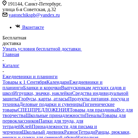
191144, Санкт-Петербург,
улица 6-я Советская, д.32
vagonchikspb@yandex.ru
Вконтакте
Бесплатная
доставка
Узнать условия бесплатной доставки
Главная
-
Каталог
-
Ежедневники и планинги
Товары к 1 Сентября
Календари
Ежедневники и
планинги
Бланки и корочки
Выпускникам детских садов и
школ
Игрушки, значки, наклейки
Средства индивидуальной
защиты
Глобусы, карты, атласы
Продукты питания, посуда и
техника
Деловые подарки и сувениры
Гигиенические
товары
СПЕЦПРЕДЛОЖЕНИЯ
Товары для праздника
Все для
творчества
Школьные принадлежности
Пеналы
Товары для
первоклассников
Папки для труда, для
тетрадей
Клей
Принадлежности для письма и
черчения
Школьный дневник
Разное
Тетради
Ранцы, рюкзаки,
мешки и сумки для сменной обуви
Наградная