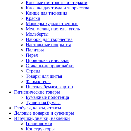
Клеевые пистолеты и стержни
Клеенка для труда и творчества
Клише для тиснения
Краски
Маркеры художественные
Мел, мелки, пастель, уголь
Мольберты
Наборы для творчества
Настольные покрытия
Палитры
Перья
Проволока синельная
Стаканы-непроливайки
Стразы
Товары для шитья
Фломастеры
Цветная бумага, картон
Гигиенические товары
Бумажные полотенца
Туалетная бумага
Глобусы, карты, атласы
Деловые подарки и сувениры
Игрушки, значки, наклейки
Головоломки
Конструкторы