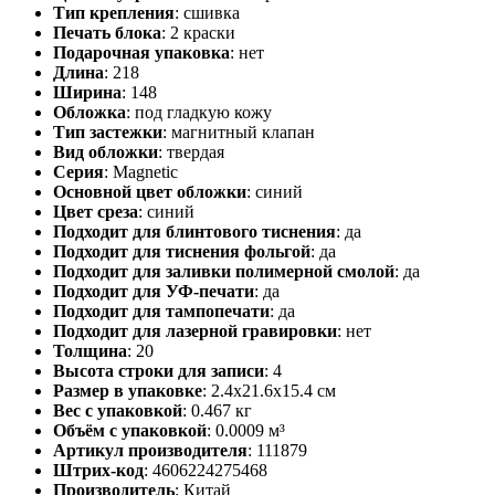
Тип крепления
:
сшивка
Печать блока
:
2 краски
Подарочная упаковка
:
нет
Длина
:
218
Ширина
:
148
Обложка
:
под гладкую кожу
Тип застежки
:
магнитный клапан
Вид обложки
:
твердая
Серия
:
Magnetic
Основной цвет обложки
:
синий
Цвет среза
:
синий
Подходит для блинтового тиснения
:
да
Подходит для тиснения фольгой
:
да
Подходит для заливки полимерной смолой
:
да
Подходит для УФ-печати
:
да
Подходит для тампопечати
:
да
Подходит для лазерной гравировки
:
нет
Толщина
:
20
Высота строки для записи
:
4
Размер в упаковке
:
2.4x21.6x15.4 см
Вес с упаковкой
:
0.467 кг
Объём с упаковкой
:
0.0009 м³
Артикул производителя
:
111879
Штрих-код
:
4606224275468
Производитель
:
Китай