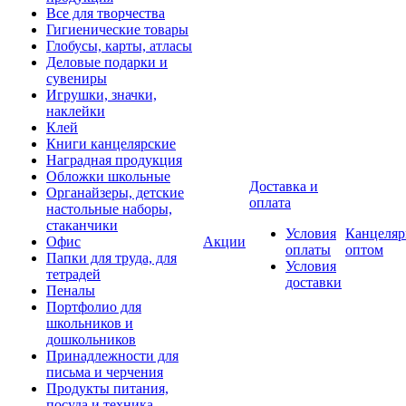
Все для творчества
Гигиенические товары
Глобусы, карты, атласы
Деловые подарки и
сувениры
Игрушки, значки,
наклейки
Клей
Книги канцелярские
Наградная продукция
Обложки школьные
Доставка и
Органайзеры, детские
оплата
настольные наборы,
стаканчики
Условия
Канцеляр
Офис
Акции
оплаты
оптом
Папки для труда, для
Условия
тетрадей
доставки
Пеналы
Портфолио для
школьников и
дошкольников
Принадлежности для
письма и черчения
Продукты питания,
посуда и техника