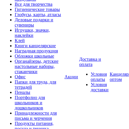
Все для творчества
Гигиенические товары
Глобусы, карты, атласы
Деловые подарки и
сувениры
Игрушки, значки,
наклейки
Клей
Книги канцелярские
Наградная продукция
Обложки школьные
Доставка и
Органайзеры, детские
оплата
настольные наборы,
стаканчики
Условия
Канцеляр
Офис
Акции
оплаты
оптом
Папки для труда, для
Условия
тетрадей
доставки
Пеналы
Портфолио для
школьников и
дошкольников
Принадлежности для
письма и черчения
Продукты питания,
посуда и техника