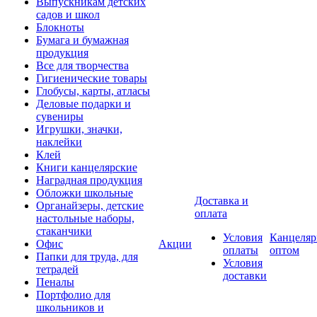
Выпускникам детских
садов и школ
Блокноты
Бумага и бумажная
продукция
Все для творчества
Гигиенические товары
Глобусы, карты, атласы
Деловые подарки и
сувениры
Игрушки, значки,
наклейки
Клей
Книги канцелярские
Наградная продукция
Обложки школьные
Доставка и
Органайзеры, детские
оплата
настольные наборы,
стаканчики
Условия
Канцеляр
Офис
Акции
оплаты
оптом
Папки для труда, для
Условия
тетрадей
доставки
Пеналы
Портфолио для
школьников и