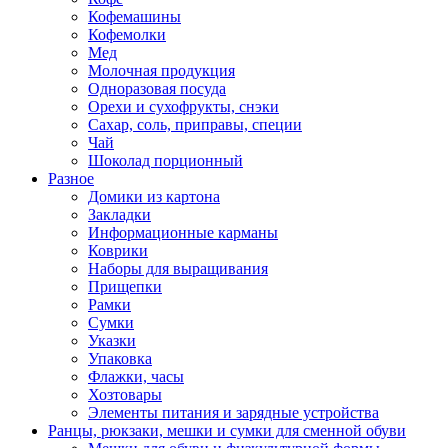
Кофемашины
Кофемолки
Мед
Молочная продукция
Одноразовая посуда
Орехи и сухофрукты, снэки
Сахар, соль, приправы, специи
Чай
Шоколад порционный
Разное
Домики из картона
Закладки
Информационные карманы
Коврики
Наборы для выращивания
Прищепки
Рамки
Сумки
Указки
Упаковка
Флажки, часы
Хозтовары
Элементы питания и зарядные устройства
Ранцы, рюкзаки, мешки и сумки для сменной обуви