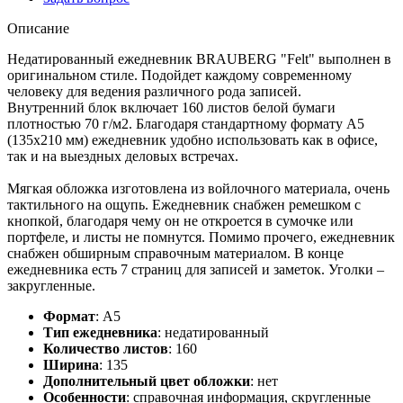
Описание
Недатированный ежедневник BRAUBERG "Felt" выполнен в
оригинальном стиле. Подойдет каждому современному
человеку для ведения различного рода записей.
Внутренний блок включает 160 листов белой бумаги
плотностью 70 г/м2. Благодаря стандартному формату А5
(135х210 мм) ежедневник удобно использовать как в офисе,
так и на выездных деловых встречах.
Мягкая обложка изготовлена из войлочного материала, очень
тактильного на ощупь. Ежедневник снабжен ремешком с
кнопкой, благодаря чему он не откроется в сумочке или
портфеле, и листы не помнутся. Помимо прочего, ежедневник
снабжен обширным справочным материалом. В конце
ежедневника есть 7 страниц для записей и заметок. Уголки –
закругленные.
Формат
:
А5
Тип ежедневника
:
недатированный
Количество листов
:
160
Ширина
:
135
Дополнительный цвет обложки
:
нет
Особенности
:
справочная информация, скругленные