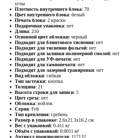
углы
Плотность внутреннего блока
:
70
Цвет внутреннего блока
:
белый
Печать блока
:
2 краски
Подарочная упаковка
:
нет
Длина
:
210
Основной цвет обложки
:
черный
Подходит для блинтового тиснения
:
нет
Подходит для тиснения фольгой
:
нет
Подходит для заливки полимерной смолой
:
нет
Подходит для УФ-печати
:
нет
Подходит для тампопечати
:
нет
Подходит для лазерной гравировки
:
нет
Вид обложки
:
гибкая
Тип застежки
:
кнопка
Толщина
:
21
Высота строки для записи
:
5
Цвет среза
:
нет
Обложка
:
войлок
Серия
:
Felt
Тип крепления
:
гребень
Размер в упаковке
:
2.6x21.3x16.2 см
Вес с упаковкой
:
0.411 кг
Объём с упаковкой
:
0.0011 м³
Артикул производителя
:
117132