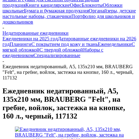
продукция
Книги канцелярские
Офис
Блокноты
Обложки
школьные
Бумага и бумажная продукция
Органайзеры, детские
настольные наборы, стаканчики
Портфолио для школьников и
дошкольников
-
Недатированные ежедневники
Ежедневники на 2025 год
Датированные ежедневники на 2026
год
Планинги
С покрытием под кожу и ткань
Еженедельники
С
мягкой обложкой
С твердой обложкой
Наборы с
ежедневником
Специализированные
-
Ежедневник недатированный, А5, 135х210 мм, BRAUBERG
"Felt", на гребне, войлок, застежка на кнопке, 160 л., черный,
117132
Ежедневник недатированный, А5,
135х210 мм, BRAUBERG "Felt", на
гребне, войлок, застежка на кнопке,
160 л., черный, 117132