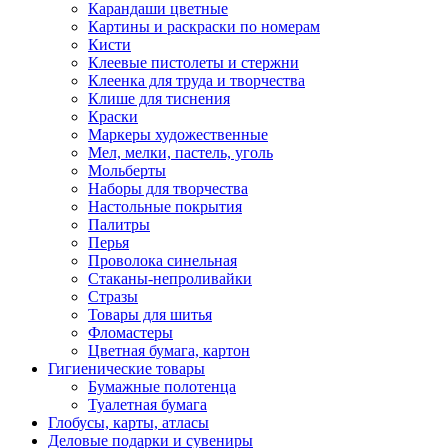
Карандаши цветные
Картины и раскраски по номерам
Кисти
Клеевые пистолеты и стержни
Клеенка для труда и творчества
Клише для тиснения
Краски
Маркеры художественные
Мел, мелки, пастель, уголь
Мольберты
Наборы для творчества
Настольные покрытия
Палитры
Перья
Проволока синельная
Стаканы-непроливайки
Стразы
Товары для шитья
Фломастеры
Цветная бумага, картон
Гигиенические товары
Бумажные полотенца
Туалетная бумага
Глобусы, карты, атласы
Деловые подарки и сувениры