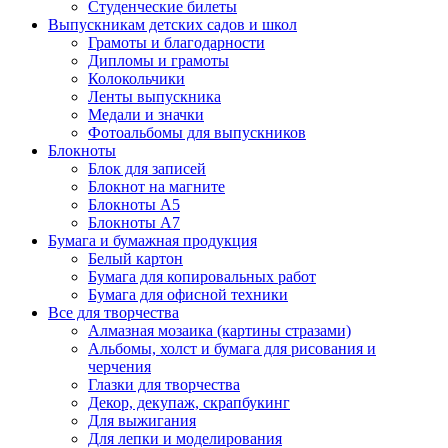
Студенческие билеты
Выпускникам детских садов и школ
Грамоты и благодарности
Дипломы и грамоты
Колокольчики
Ленты выпускника
Медали и значки
Фотоальбомы для выпускников
Блокноты
Блок для записей
Блокнот на магните
Блокноты А5
Блокноты А7
Бумага и бумажная продукция
Белый картон
Бумага для копировальных работ
Бумага для офисной техники
Все для творчества
Алмазная мозаика (картины стразами)
Альбомы, холст и бумага для рисования и
черчения
Глазки для творчества
Декор, декупаж, скрапбукинг
Для выжигания
Для лепки и моделирования