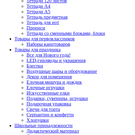
Тетради 120 листов
Тетради А4
Тетради А5
Тетрадь предметная
Тетрадь для нот
Прописи
Тетради со сменными блоками, блоки
Товары для первоклассников
Наборы канцтоваров
Товары для праздника
Все для Нового года!
LED-гирлянды и украшения
Блестки
Воздушные шары и оборудование
Декор для помещения
Елочная мишура и дождик
Елочные игрушки
Искусственные елки
Подарки, сувениры, игрушки
Подарочная упаковка
Свечи для торта
Серпантин и конфетти
Хлопушки
Школьные принадлежности
Дидактический материал