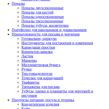
Пеналы
Пеналы двухсекционные
Пеналы для кистей
Пеналы односекционные
Пеналы трехсекционные
Пеналы тубусы, косметички
Портфолио для школьников и дошкольников
Принадлежности для письма и черчения
Готовальни, циркули
Инструменты для построения и измерения
Карандаши простые
Корректор-замазка
Ластик
Маркеры
Миллиметровая бумага
Ручки
Текстовыделители
Точилки для карандашей
Трафареты
Тренажеры для письма
Тубусы, папки и планшеты для чертежей и
рисунков
Продукты питания, посуда и техника
Кондитерские изделия
Кофе