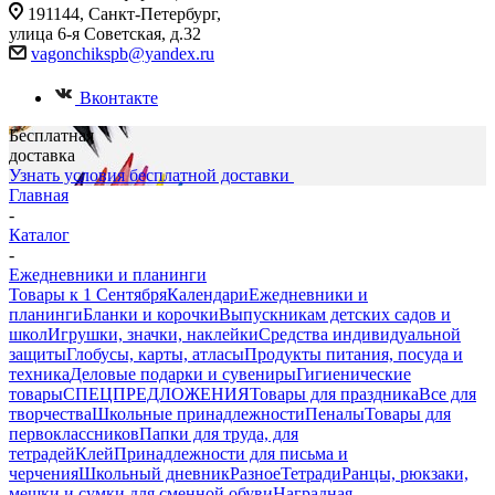
191144, Санкт-Петербург,
улица 6-я Советская, д.32
vagonchikspb@yandex.ru
Вконтакте
Бесплатная
доставка
Узнать условия бесплатной доставки
Главная
-
Каталог
-
Ежедневники и планинги
Товары к 1 Сентября
Календари
Ежедневники и
планинги
Бланки и корочки
Выпускникам детских садов и
школ
Игрушки, значки, наклейки
Средства индивидуальной
защиты
Глобусы, карты, атласы
Продукты питания, посуда и
техника
Деловые подарки и сувениры
Гигиенические
товары
СПЕЦПРЕДЛОЖЕНИЯ
Товары для праздника
Все для
творчества
Школьные принадлежности
Пеналы
Товары для
первоклассников
Папки для труда, для
тетрадей
Клей
Принадлежности для письма и
черчения
Школьный дневник
Разное
Тетради
Ранцы, рюкзаки,
мешки и сумки для сменной обуви
Наградная