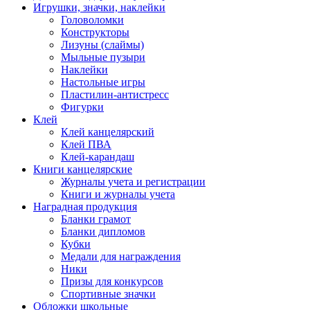
Игрушки, значки, наклейки
Головоломки
Конструкторы
Лизуны (слаймы)
Мыльные пузыри
Наклейки
Настольные игры
Пластилин-антистресс
Фигурки
Клей
Клей канцелярский
Клей ПВА
Клей-карандаш
Книги канцелярские
Журналы учета и регистрации
Книги и журналы учета
Наградная продукция
Бланки грамот
Бланки дипломов
Кубки
Медали для награждения
Ники
Призы для конкурсов
Спортивные значки
Обложки школьные