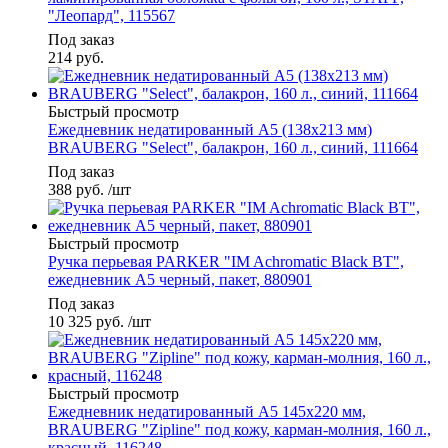
"Леопард", 115567
Под заказ
214
руб.
Быстрый просмотр
Ежедневник недатированный А5 (138x213 мм)
BRAUBERG "Select", балакрон, 160 л., синий, 111664
Под заказ
388
руб.
/шт
Быстрый просмотр
Ручка перьевая PARKER "IM Achromatic Black BT",
ежедневник А5 черный, пакет, 880901
Под заказ
10 325
руб.
/шт
Быстрый просмотр
Ежедневник недатированный А5 145х220 мм,
BRAUBERG "Zipline" под кожу, карман-молния, 160 л.,
красный, 116248