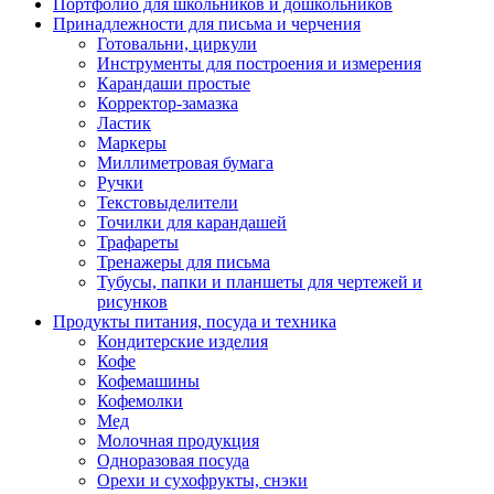
Портфолио для школьников и дошкольников
Принадлежности для письма и черчения
Готовальни, циркули
Инструменты для построения и измерения
Карандаши простые
Корректор-замазка
Ластик
Маркеры
Миллиметровая бумага
Ручки
Текстовыделители
Точилки для карандашей
Трафареты
Тренажеры для письма
Тубусы, папки и планшеты для чертежей и
рисунков
Продукты питания, посуда и техника
Кондитерские изделия
Кофе
Кофемашины
Кофемолки
Мед
Молочная продукция
Одноразовая посуда
Орехи и сухофрукты, снэки