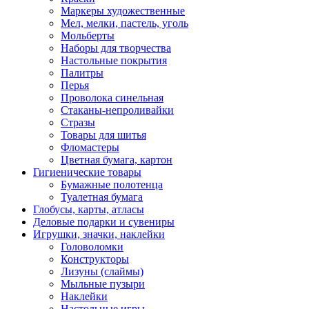
Маркеры художественные
Мел, мелки, пастель, уголь
Мольберты
Наборы для творчества
Настольные покрытия
Палитры
Перья
Проволока синельная
Стаканы-непроливайки
Стразы
Товары для шитья
Фломастеры
Цветная бумага, картон
Гигиенические товары
Бумажные полотенца
Туалетная бумага
Глобусы, карты, атласы
Деловые подарки и сувениры
Игрушки, значки, наклейки
Головоломки
Конструкторы
Лизуны (слаймы)
Мыльные пузыри
Наклейки
Настольные игры