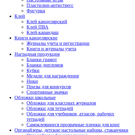
Пластилин-антистресс
Фигурки
Клей
Клей канцелярский
Клей ПВА
Клей-карандаш
Книги канцелярские
Журналы учета и регистрации
Книги и журналы учета
Наградная продукция
Бланки грамот
Бланки дипломов
Кубки
Медали для награждения
Ники
Призы для конкурсов
Спортивные значки
Обложки школьные
Обложки для классных журналов
Обложки для тетрадей
Обложки для учебников, атласов, рабочих
тетрадей
Самоклеящиеся прозрачные пленки для книг
Органайзеры, детские настольные наборы, стаканчики