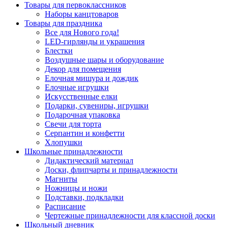
Товары для первоклассников
Наборы канцтоваров
Товары для праздника
Все для Нового года!
LED-гирлянды и украшения
Блестки
Воздушные шары и оборудование
Декор для помещения
Елочная мишура и дождик
Елочные игрушки
Искусственные елки
Подарки, сувениры, игрушки
Подарочная упаковка
Свечи для торта
Серпантин и конфетти
Хлопушки
Школьные принадлежности
Дидактический материал
Доски, флипчарты и принадлежности
Магниты
Ножницы и ножи
Подставки, подкладки
Расписание
Чертежные принадлежности для классной доски
Школьный дневник