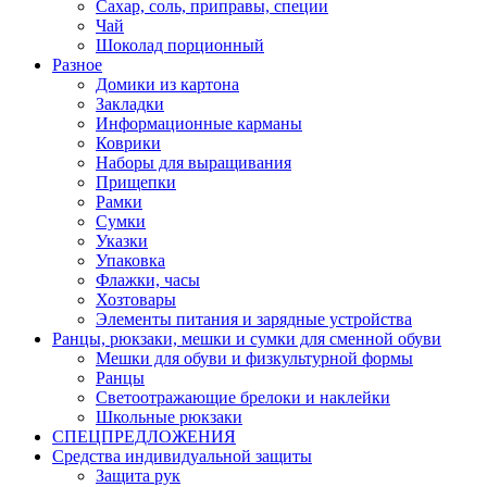
Сахар, соль, приправы, специи
Чай
Шоколад порционный
Разное
Домики из картона
Закладки
Информационные карманы
Коврики
Наборы для выращивания
Прищепки
Рамки
Сумки
Указки
Упаковка
Флажки, часы
Хозтовары
Элементы питания и зарядные устройства
Ранцы, рюкзаки, мешки и сумки для сменной обуви
Мешки для обуви и физкультурной формы
Ранцы
Светоотражающие брелоки и наклейки
Школьные рюкзаки
СПЕЦПРЕДЛОЖЕНИЯ
Средства индивидуальной защиты
Защита рук