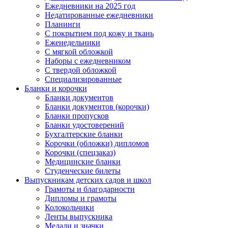
Ежедневники на 2025 год
Недатированные ежедневники
Планинги
С покрытием под кожу и ткань
Еженедельники
С мягкой обложкой
Наборы с ежедневником
С твердой обложкой
Специализированные
Бланки и корочки
Бланки документов
Бланки документов (корочки)
Бланки пропусков
Бланки удостоверений
Бухгалтерские бланки
Корочки (обложки) дипломов
Корочки (спецзаказ)
Медицинские бланки
Студенческие билеты
Выпускникам детских садов и школ
Грамоты и благодарности
Дипломы и грамоты
Колокольчики
Ленты выпускника
Медали и значки