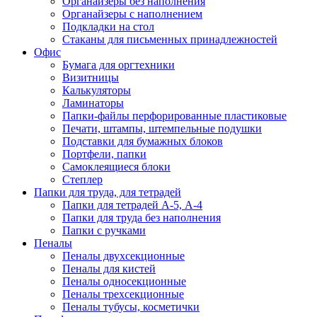
Органайзеры без наполнения
Органайзеры с наполнением
Подкладки на стол
Стаканы для письменных принадлежностей
Офис
Бумага для оргтехники
Визитницы
Калькуляторы
Ламинаторы
Папки-файлы перфорированные пластиковые
Печати, штампы, штемпельные подушки
Подставки для бумажных блоков
Портфели, папки
Самоклеящиеся блоки
Степлер
Папки для труда, для тетрадей
Папки для тетрадей А-5, А-4
Папки для труда без наполнения
Папки с ручками
Пеналы
Пеналы двухсекционные
Пеналы для кистей
Пеналы односекционные
Пеналы трехсекционные
Пеналы тубусы, косметички