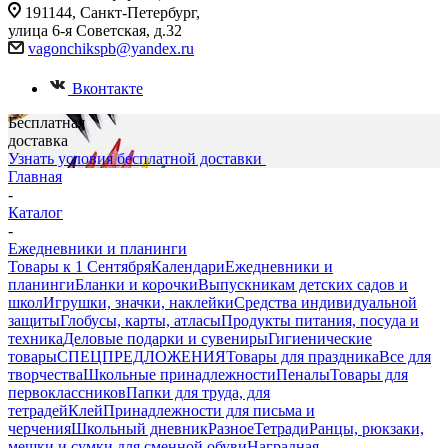
191144, Санкт-Петербург,
улица 6-я Советская, д.32
vagonchikspb@yandex.ru
Вконтакте
Бесплатная
доставка
Узнать условия бесплатной доставки
Главная
-
Каталог
-
Ежедневники и планинги
Товары к 1 Сентября
Календари
Ежедневники и
планинги
Бланки и корочки
Выпускникам детских садов и
школ
Игрушки, значки, наклейки
Средства индивидуальной
защиты
Глобусы, карты, атласы
Продукты питания, посуда и
техника
Деловые подарки и сувениры
Гигиенические
товары
СПЕЦПРЕДЛОЖЕНИЯ
Товары для праздника
Все для
творчества
Школьные принадлежности
Пеналы
Товары для
первоклассников
Папки для труда, для
тетрадей
Клей
Принадлежности для письма и
черчения
Школьный дневник
Разное
Тетради
Ранцы, рюкзаки,
мешки и сумки для сменной обуви
Наградная