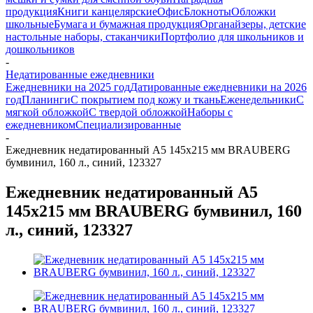
продукция
Книги канцелярские
Офис
Блокноты
Обложки
школьные
Бумага и бумажная продукция
Органайзеры, детские
настольные наборы, стаканчики
Портфолио для школьников и
дошкольников
-
Недатированные ежедневники
Ежедневники на 2025 год
Датированные ежедневники на 2026
год
Планинги
С покрытием под кожу и ткань
Еженедельники
С
мягкой обложкой
С твердой обложкой
Наборы с
ежедневником
Специализированные
-
Ежедневник недатированный А5 145х215 мм BRAUBERG
бумвинил, 160 л., синий, 123327
Ежедневник недатированный А5
145х215 мм BRAUBERG бумвинил, 160
л., синий, 123327