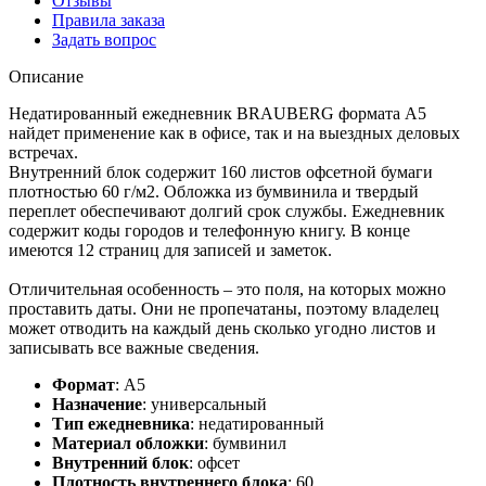
Отзывы
Правила заказа
Задать вопрос
Описание
Недатированный ежедневник BRAUBERG формата А5
найдет применение как в офисе, так и на выездных деловых
встречах.
Внутренний блок содержит 160 листов офсетной бумаги
плотностью 60 г/м2. Обложка из бумвинила и твердый
переплет обеспечивают долгий срок службы. Ежедневник
содержит коды городов и телефонную книгу. В конце
имеются 12 страниц для записей и заметок.
Отличительная особенность – это поля, на которых можно
проставить даты. Они не пропечатаны, поэтому владелец
может отводить на каждый день сколько угодно листов и
записывать все важные сведения.
Формат
:
А5
Назначение
:
универсальный
Тип ежедневника
:
недатированный
Материал обложки
:
бумвинил
Внутренний блок
:
офсет
Плотность внутреннего блока
:
60