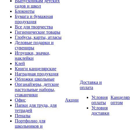
Выпускникам детских
садов и школ
Блокноты
Бумага и бумажная
продукция
Все для творчества
Гигиенические товары
Глобусы, карты, атласы
Деловые подарки и
сувениры
Игрушки, значки,
наклейки
Клей
Книги канцелярские
Наградная продукция
Обложки школьные
Доставка и
Органайзеры, детские
оплата
настольные наборы,
стаканчики
Условия
Канцеляр
Офис
Акции
оплаты
оптом
Папки для труда, для
Условия
тетрадей
доставки
Пеналы
Портфолио для
школьников и