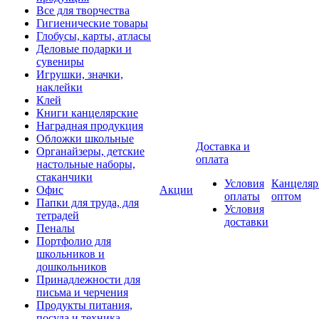
Все для творчества
Гигиенические товары
Глобусы, карты, атласы
Деловые подарки и
сувениры
Игрушки, значки,
наклейки
Клей
Книги канцелярские
Наградная продукция
Обложки школьные
Доставка и
Органайзеры, детские
оплата
настольные наборы,
стаканчики
Условия
Канцеляр
Офис
Акции
оплаты
оптом
Папки для труда, для
Условия
тетрадей
доставки
Пеналы
Портфолио для
школьников и
дошкольников
Принадлежности для
письма и черчения
Продукты питания,
посуда и техника