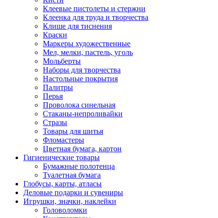
Клеевые пистолеты и стержни
Клеенка для труда и творчества
Клише для тиснения
Краски
Маркеры художественные
Мел, мелки, пастель, уголь
Мольберты
Наборы для творчества
Настольные покрытия
Палитры
Перья
Проволока синельная
Стаканы-непроливайки
Стразы
Товары для шитья
Фломастеры
Цветная бумага, картон
Гигиенические товары
Бумажные полотенца
Туалетная бумага
Глобусы, карты, атласы
Деловые подарки и сувениры
Игрушки, значки, наклейки
Головоломки