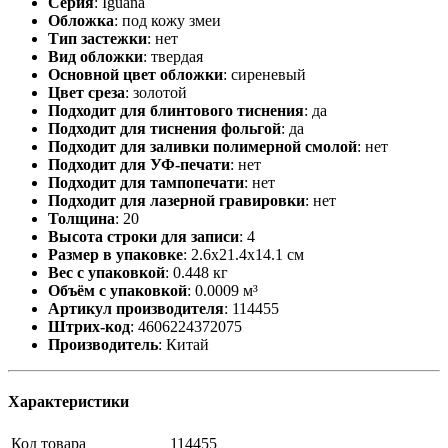
Серия
:
Iguana
Обложка
:
под кожу змеи
Тип застежки
:
нет
Вид обложки
:
твердая
Основной цвет обложки
:
сиреневый
Цвет среза
:
золотой
Подходит для блинтового тиснения
:
да
Подходит для тиснения фольгой
:
да
Подходит для заливки полимерной смолой
:
нет
Подходит для УФ-печати
:
нет
Подходит для тампопечати
:
нет
Подходит для лазерной гравировки
:
нет
Толщина
:
20
Высота строки для записи
:
4
Размер в упаковке
:
2.6x21.4x14.1 см
Вес с упаковкой
:
0.448 кг
Объём с упаковкой
:
0.0009 м³
Артикул производителя
:
114455
Штрих-код
:
4606224372075
Производитель
:
Китай
Характеристики
Код товара
114455