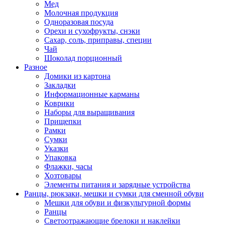
Мед
Молочная продукция
Одноразовая посуда
Орехи и сухофрукты, снэки
Сахар, соль, приправы, специи
Чай
Шоколад порционный
Разное
Домики из картона
Закладки
Информационные карманы
Коврики
Наборы для выращивания
Прищепки
Рамки
Сумки
Указки
Упаковка
Флажки, часы
Хозтовары
Элементы питания и зарядные устройства
Ранцы, рюкзаки, мешки и сумки для сменной обуви
Мешки для обуви и физкультурной формы
Ранцы
Светоотражающие брелоки и наклейки