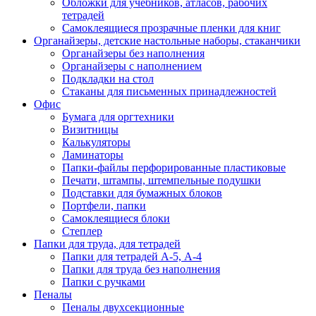
Обложки для учебников, атласов, рабочих
тетрадей
Самоклеящиеся прозрачные пленки для книг
Органайзеры, детские настольные наборы, стаканчики
Органайзеры без наполнения
Органайзеры с наполнением
Подкладки на стол
Стаканы для письменных принадлежностей
Офис
Бумага для оргтехники
Визитницы
Калькуляторы
Ламинаторы
Папки-файлы перфорированные пластиковые
Печати, штампы, штемпельные подушки
Подставки для бумажных блоков
Портфели, папки
Самоклеящиеся блоки
Степлер
Папки для труда, для тетрадей
Папки для тетрадей А-5, А-4
Папки для труда без наполнения
Папки с ручками
Пеналы
Пеналы двухсекционные