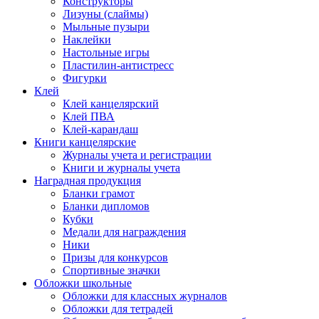
Конструкторы
Лизуны (слаймы)
Мыльные пузыри
Наклейки
Настольные игры
Пластилин-антистресс
Фигурки
Клей
Клей канцелярский
Клей ПВА
Клей-карандаш
Книги канцелярские
Журналы учета и регистрации
Книги и журналы учета
Наградная продукция
Бланки грамот
Бланки дипломов
Кубки
Медали для награждения
Ники
Призы для конкурсов
Спортивные значки
Обложки школьные
Обложки для классных журналов
Обложки для тетрадей