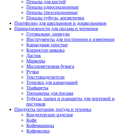
Пеналы для кистей
Пеналы односекционные
Пеналы трехсекционные
Пеналы тубусы, косметички
Портфолио для школьников и дошкольников
Принадлежности для письма и черчения
Готовальни, циркули
Инструменты для построения и измерения
Карандаши простые
Корректор-замазка
Ластик
Маркеры
Миллиметровая бумага
Ручки
Текстовыделители
Точилки для карандашей
Трафареты
Тренажеры для письма
Тубусы, папки и планшеты для чертежей и
рисунков
Продукты питания, посуда и техника
Кондитерские изделия
Кофе
Кофемашины
Кофемолки