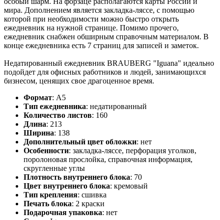
особый шарм. На форзаце располагаются карты России и
мира. Дополнением является закладка-ляссе, с помощью
которой при необходимости можно быстро открыть
ежедневник на нужной странице. Помимо прочего,
ежедневник снабжен обширным справочным материалом. В
конце ежедневника есть 7 страниц для записей и заметок.
Недатированный ежедневник BRAUBERG "Iguana" идеально
подойдет для офисных работников и людей, занимающихся
бизнесом, ценящих свое драгоценное время.
Формат
:
А5
Тип ежедневника
:
недатированный
Количество листов
:
160
Длина
:
213
Ширина
:
138
Дополнительный цвет обложки
:
нет
Особенности
:
закладка-ляссе, перфорация уголков,
поролоновая прослойка, справочная информация,
скругленные углы
Плотность внутреннего блока
:
70
Цвет внутреннего блока
:
кремовый
Тип крепления
:
сшивка
Печать блока
:
2 краски
Подарочная упаковка
:
нет