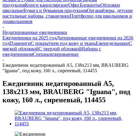
продукция
Книги канцелярские
Офис
Блокноты
Обложки
школьные
Бумага и бумажная продукция
Органайзеры, детские
настольные наборы, стаканчики
Портфолио для школьников и
дошкольников
-
Недатированные ежедневники
Ежедневники на 2025 год
Датированные ежедневники на 2026
год
Планинги
С покрытием под кожу и ткань
Еженедельники
С
мягкой обложкой
С твердой обложкой
Наборы с
ежедневником
Специализированные
-
Ежедневник недатированный А5, 138х213 мм, BRAUBERG
"Iguana", под кожу, 160 л., сиреневый, 114455
Ежедневник недатированный А5,
138х213 мм, BRAUBERG "Iguana", под
кожу, 160 л., сиреневый, 114455