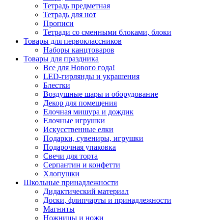
Тетрадь предметная
Тетрадь для нот
Прописи
Тетради со сменными блоками, блоки
Товары для первоклассников
Наборы канцтоваров
Товары для праздника
Все для Нового года!
LED-гирлянды и украшения
Блестки
Воздушные шары и оборудование
Декор для помещения
Елочная мишура и дождик
Елочные игрушки
Искусственные елки
Подарки, сувениры, игрушки
Подарочная упаковка
Свечи для торта
Серпантин и конфетти
Хлопушки
Школьные принадлежности
Дидактический материал
Доски, флипчарты и принадлежности
Магниты
Ножницы и ножи