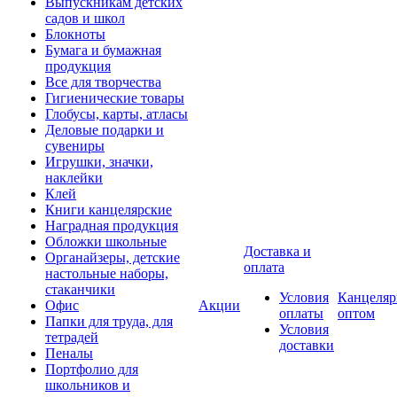
Выпускникам детских
садов и школ
Блокноты
Бумага и бумажная
продукция
Все для творчества
Гигиенические товары
Глобусы, карты, атласы
Деловые подарки и
сувениры
Игрушки, значки,
наклейки
Клей
Книги канцелярские
Наградная продукция
Обложки школьные
Доставка и
Органайзеры, детские
оплата
настольные наборы,
стаканчики
Условия
Канцеляр
Офис
Акции
оплаты
оптом
Папки для труда, для
Условия
тетрадей
доставки
Пеналы
Портфолио для
школьников и