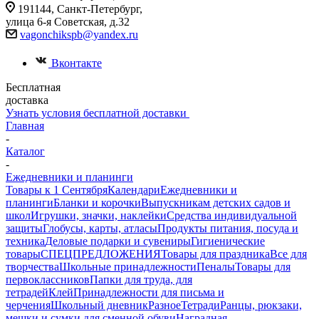
191144, Санкт-Петербург,
улица 6-я Советская, д.32
vagonchikspb@yandex.ru
Вконтакте
Бесплатная
доставка
Узнать условия бесплатной доставки
Главная
-
Каталог
-
Ежедневники и планинги
Товары к 1 Сентября
Календари
Ежедневники и
планинги
Бланки и корочки
Выпускникам детских садов и
школ
Игрушки, значки, наклейки
Средства индивидуальной
защиты
Глобусы, карты, атласы
Продукты питания, посуда и
техника
Деловые подарки и сувениры
Гигиенические
товары
СПЕЦПРЕДЛОЖЕНИЯ
Товары для праздника
Все для
творчества
Школьные принадлежности
Пеналы
Товары для
первоклассников
Папки для труда, для
тетрадей
Клей
Принадлежности для письма и
черчения
Школьный дневник
Разное
Тетради
Ранцы, рюкзаки,
мешки и сумки для сменной обуви
Наградная