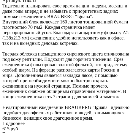
Артикул:
114455
Тщательно планировать свое время на дни, недели, месяцы и
даже годы вперед и не забывать о приоритетных задачах
поможет ежедневник BRAUBERG "Iguana".
Внутренний блок включает 160 листов тонированной бумаги
плотностью 70 г/м2. Каждая страничка имеет
перфорированный угол. Благодаря стандартному формату А5
(138х213 мм) ежедневник удобно использовать как в офисе,
так и на выездных деловых встречах.
Твердая обложка насыщенного сиреневого цвета стилизована
под кожу рептилии. Подходит для горячего тиснения. Срез
ежедневника фольгирован золотой фольгой, что придает ему
особый шарм. На форзаце располагаются карты России и
мира. Дополнением является закладка-ляссе, с помощью
которой при необходимости можно быстро открыть
ежедневник на нужной странице. Помимо прочего,
ежедневник снабжен обширным справочным материалом. В
конце ежедневника есть 7 страниц для записей и заметок.
Недатированный ежедневник BRAUBERG "Iguana" идеально
подойдет для офисных работников и людей, занимающихся
бизнесом, ценящих свое драгоценное время.
Подробнее
615
руб.