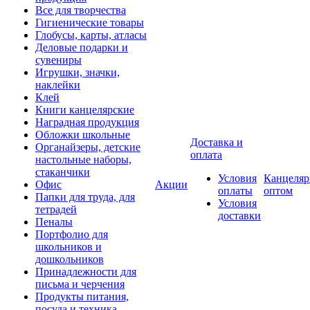
Все для творчества
Гигиенические товары
Глобусы, карты, атласы
Деловые подарки и
сувениры
Игрушки, значки,
наклейки
Клей
Книги канцелярские
Наградная продукция
Обложки школьные
Доставка и
Органайзеры, детские
оплата
настольные наборы,
стаканчики
Условия
Канцеляр
Офис
Акции
оплаты
оптом
Папки для труда, для
Условия
тетрадей
доставки
Пеналы
Портфолио для
школьников и
дошкольников
Принадлежности для
письма и черчения
Продукты питания,
посуда и техника