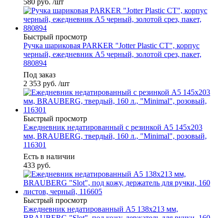
580
руб.
/шт
Быстрый просмотр
Ручка шариковая PARKER "Jotter Plastic CT", корпус
черный, ежедневник А5 черный, золотой срез, пакет,
880894
Под заказ
2 353
руб.
/шт
Быстрый просмотр
Ежедневник недатированный с резинкой А5 145х203
мм, BRAUBERG, твердый, 160 л., "Minimal", розовый,
116301
Есть в наличии
433
руб.
Быстрый просмотр
Ежедневник недатированный А5 138х213 мм,
BRAUBERG "Slot", под кожу, держатель для ручки, 160