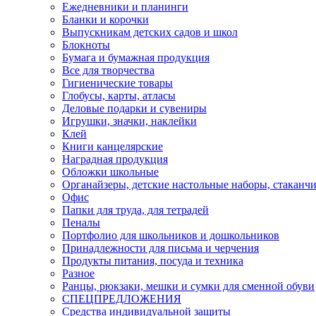
Ежедневники и планинги
Бланки и корочки
Выпускникам детских садов и школ
Блокноты
Бумага и бумажная продукция
Все для творчества
Гигиенические товары
Глобусы, карты, атласы
Деловые подарки и сувениры
Игрушки, значки, наклейки
Клей
Книги канцелярские
Наградная продукция
Обложки школьные
Органайзеры, детские настольные наборы, стаканч
Офис
Папки для труда, для тетрадей
Пеналы
Портфолио для школьников и дошкольников
Принадлежности для письма и черчения
Продукты питания, посуда и техника
Разное
Ранцы, рюкзаки, мешки и сумки для сменной обуви
СПЕЦПРЕДЛОЖЕНИЯ
Средства индивидуальной защиты