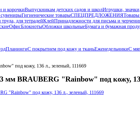
и и корочки
Выпускникам детских садов и школ
Игрушки, значки
 сувениры
Гигиенические товары
СПЕЦПРЕДЛОЖЕНИЯ
Товары
 труда, для тетрадей
Клей
Принадлежности для письма и черчени
ские
Офис
Блокноты
Обложки школьные
Бумага и бумажная прод
год
Планинги
С покрытием под кожу и ткань
Еженедельники
С мя
w" под кожу, 136 л., зеленый, 111669
 мм BRAUBERG "Rainbow" под кожу, 136 