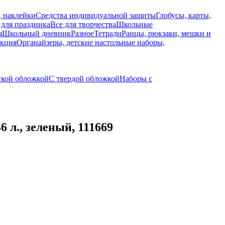
, наклейки
Средства индивидуальной защиты
Глобусы, карты,
 для праздника
Все для творчества
Школьные
я
Школьный дневник
Разное
Тетради
Ранцы, рюкзаки, мешки и
укция
Органайзеры, детские настольные наборы,
гкой обложкой
С твердой обложкой
Наборы с
л., зеленый, 111669