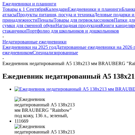
Ежедневники и планинги
Товары к 1 Сентября
Календари
Ежедневники и планинги
Бланк
атласы
Продукты питания, посуда и техника
Деловые подарки и
принадлежности
Пеналы
Товары для первоклассников
Папки для
сумки для сменной обуви
Наградная продукция
Книги канцеляр
стаканчики
Портфолио для школьников и дошкольников
-
Недатированные ежедневники
Ежедневники на 2025 год
Датированные ежедневники на 2026 
ежедневником
Специализированные
-
Ежедневник недатированный А5 138х213 мм BRAUBERG "Rainbo
Ежедневник недатированный А5 138х213