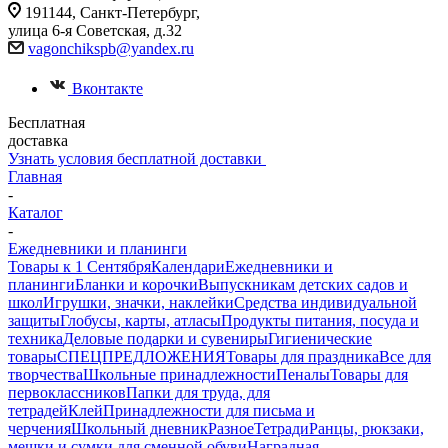
191144, Санкт-Петербург,
улица 6-я Советская, д.32
vagonchikspb@yandex.ru
Вконтакте
Бесплатная
доставка
Узнать условия бесплатной доставки
Главная
-
Каталог
-
Ежедневники и планинги
Товары к 1 Сентября
Календари
Ежедневники и
планинги
Бланки и корочки
Выпускникам детских садов и
школ
Игрушки, значки, наклейки
Средства индивидуальной
защиты
Глобусы, карты, атласы
Продукты питания, посуда и
техника
Деловые подарки и сувениры
Гигиенические
товары
СПЕЦПРЕДЛОЖЕНИЯ
Товары для праздника
Все для
творчества
Школьные принадлежности
Пеналы
Товары для
первоклассников
Папки для труда, для
тетрадей
Клей
Принадлежности для письма и
черчения
Школьный дневник
Разное
Тетради
Ранцы, рюкзаки,
мешки и сумки для сменной обуви
Наградная