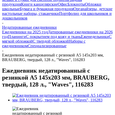
продукция
Книги канцелярские
Офис
Блокноты
Обложки
школьные
Бумага и бумажная продукция
Органайзеры, детские
настольные наборы, стаканчики
Портфолио для школьников и
дошкольников
-
Недатированные ежедневники
Ежедневники на 2025 год
Датированные ежедневники на 2026
год
Планинги
С покрытием под кожу и ткань
Еженедельники
С
мягкой обложкой
С твердой обложкой
Наборы с
ежедневником
Специализированные
-
Ежедневник недатированный с резинкой А5 145х203 мм,
BRAUBERG, твердый, 128 л., "Waves", 116283
Ежедневник недатированный с
резинкой А5 145х203 мм, BRAUBERG,
твердый, 128 л., "Waves", 116283