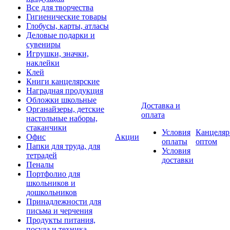
Все для творчества
Гигиенические товары
Глобусы, карты, атласы
Деловые подарки и
сувениры
Игрушки, значки,
наклейки
Клей
Книги канцелярские
Наградная продукция
Обложки школьные
Доставка и
Органайзеры, детские
оплата
настольные наборы,
стаканчики
Условия
Канцеляр
Офис
Акции
оплаты
оптом
Папки для труда, для
Условия
тетрадей
доставки
Пеналы
Портфолио для
школьников и
дошкольников
Принадлежности для
письма и черчения
Продукты питания,
посуда и техника