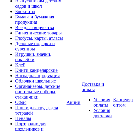
Выпускникам детских
садов и школ
Блокноты
Бумага и бумажная
продукция
Все для творчества
Гигиенические товары
Глобусы, карты, атласы
Деловые подарки и
сувениры
Игрушки, значки,
наклейки
Клей
Книги канцелярские
Наградная продукция
Обложки школьные
Доставка и
Органайзеры, детские
оплата
настольные наборы,
стаканчики
Условия
Канцеляр
Офис
Акции
оплаты
оптом
Папки для труда, для
Условия
тетрадей
доставки
Пеналы
Портфолио для
школьников и