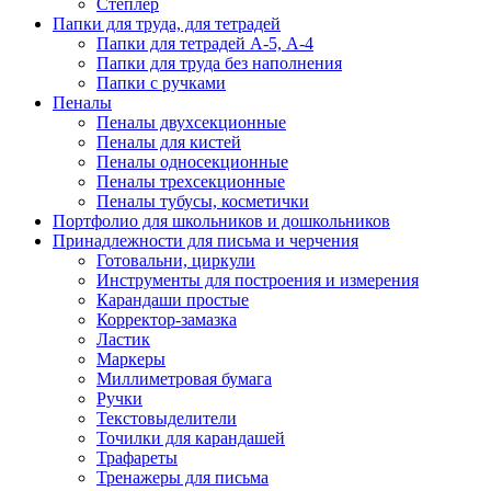
Степлер
Папки для труда, для тетрадей
Папки для тетрадей А-5, А-4
Папки для труда без наполнения
Папки с ручками
Пеналы
Пеналы двухсекционные
Пеналы для кистей
Пеналы односекционные
Пеналы трехсекционные
Пеналы тубусы, косметички
Портфолио для школьников и дошкольников
Принадлежности для письма и черчения
Готовальни, циркули
Инструменты для построения и измерения
Карандаши простые
Корректор-замазка
Ластик
Маркеры
Миллиметровая бумага
Ручки
Текстовыделители
Точилки для карандашей
Трафареты
Тренажеры для письма