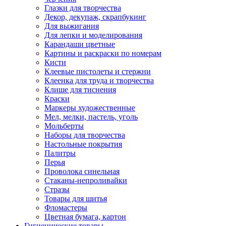
Глазки для творчества
Декор, декупаж, скрапбукинг
Для выжигания
Для лепки и моделирования
Карандаши цветные
Картины и раскраски по номерам
Кисти
Клеевые пистолеты и стержни
Клеенка для труда и творчества
Клише для тиснения
Краски
Маркеры художественные
Мел, мелки, пастель, уголь
Мольберты
Наборы для творчества
Настольные покрытия
Палитры
Перья
Проволока синельная
Стаканы-непроливайки
Стразы
Товары для шитья
Фломастеры
Цветная бумага, картон
Гигиенические товары