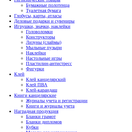
Бумажные полотенца
Туалетная бумага
Глобусы, карты, атласы
Деловые подарки и сувениры
Игрушки, значки, наклейки
Головоломки
Конструкторы
Лизуны (слаймы)
Мыльные пузыри
Наклейки
Настольные игры
Пластилин-антистресс
Фигурки
Клей
Клей канцелярский
Клей ПВА
Клей-карандаш
Книги канцелярские
Журналы учета и регистрации
Книги и журналы учета
Наградная продукция
Бланки грамот
Бланки дипломов
Кубки