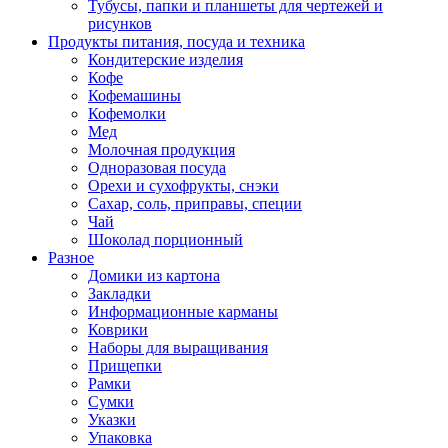
Тубусы, папки и планшеты для чертежей и
рисунков
Продукты питания, посуда и техника
Кондитерские изделия
Кофе
Кофемашины
Кофемолки
Мед
Молочная продукция
Одноразовая посуда
Орехи и сухофрукты, снэки
Сахар, соль, приправы, специи
Чай
Шоколад порционный
Разное
Домики из картона
Закладки
Информационные карманы
Коврики
Наборы для выращивания
Прищепки
Рамки
Сумки
Указки
Упаковка