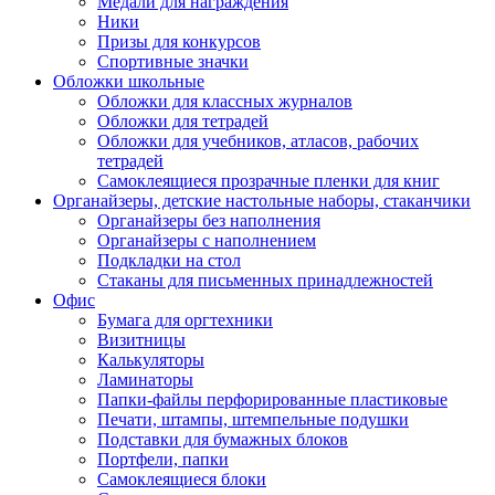
Медали для награждения
Ники
Призы для конкурсов
Спортивные значки
Обложки школьные
Обложки для классных журналов
Обложки для тетрадей
Обложки для учебников, атласов, рабочих
тетрадей
Самоклеящиеся прозрачные пленки для книг
Органайзеры, детские настольные наборы, стаканчики
Органайзеры без наполнения
Органайзеры с наполнением
Подкладки на стол
Стаканы для письменных принадлежностей
Офис
Бумага для оргтехники
Визитницы
Калькуляторы
Ламинаторы
Папки-файлы перфорированные пластиковые
Печати, штампы, штемпельные подушки
Подставки для бумажных блоков
Портфели, папки
Самоклеящиеся блоки