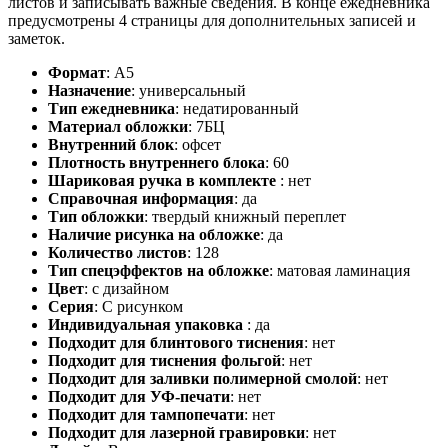
листов и записывать важные сведения. В конце ежедневника
предусмотрены 4 страницы для дополнительных записей и
заметок.
Формат
:
А5
Назначение
:
универсальный
Тип ежедневника
:
недатированный
Материал обложки
:
7БЦ
Внутренний блок
:
офсет
Плотность внутреннего блока
:
60
Шариковая ручка в комплекте
:
нет
Справочная информация
:
да
Тип обложки
:
твердый книжный переплет
Наличие рисунка на обложке
:
да
Количество листов
:
128
Тип спецэффектов на обложке
:
матовая ламинация
Цвет
:
с дизайном
Серия
:
C рисунком
Индивидуальная упаковка
:
да
Подходит для блинтового тиснения
:
нет
Подходит для тиснения фольгой
:
нет
Подходит для заливки полимерной смолой
:
нет
Подходит для УФ-печати
:
нет
Подходит для тампопечати
:
нет
Подходит для лазерной гравировки
:
нет