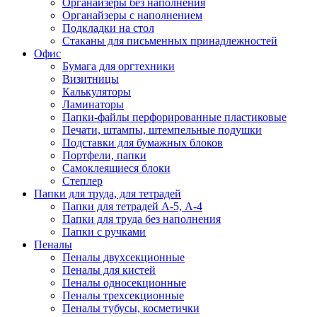
Органайзеры без наполнения
Органайзеры с наполнением
Подкладки на стол
Стаканы для письменных принадлежностей
Офис
Бумага для оргтехники
Визитницы
Калькуляторы
Ламинаторы
Папки-файлы перфорированные пластиковые
Печати, штампы, штемпельные подушки
Подставки для бумажных блоков
Портфели, папки
Самоклеящиеся блоки
Степлер
Папки для труда, для тетрадей
Папки для тетрадей А-5, А-4
Папки для труда без наполнения
Папки с ручками
Пеналы
Пеналы двухсекционные
Пеналы для кистей
Пеналы односекционные
Пеналы трехсекционные
Пеналы тубусы, косметички