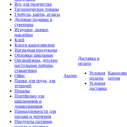
Все для творчества
Гигиенические товары
Глобусы, карты, атласы
Деловые подарки и
сувениры
Игрушки, значки,
наклейки
Клей
Книги канцелярские
Наградная продукция
Обложки школьные
Доставка и
Органайзеры, детские
оплата
настольные наборы,
стаканчики
Условия
Канцеляр
Офис
Акции
оплаты
оптом
Папки для труда, для
Условия
тетрадей
доставки
Пеналы
Портфолио для
школьников и
дошкольников
Принадлежности для
письма и черчения
Продукты питания,
посуда и техника