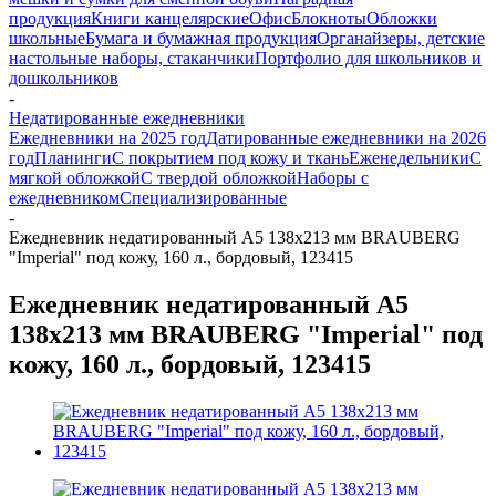
продукция
Книги канцелярские
Офис
Блокноты
Обложки
школьные
Бумага и бумажная продукция
Органайзеры, детские
настольные наборы, стаканчики
Портфолио для школьников и
дошкольников
-
Недатированные ежедневники
Ежедневники на 2025 год
Датированные ежедневники на 2026
год
Планинги
С покрытием под кожу и ткань
Еженедельники
С
мягкой обложкой
С твердой обложкой
Наборы с
ежедневником
Специализированные
-
Ежедневник недатированный А5 138х213 мм BRAUBERG
"Imperial" под кожу, 160 л., бордовый, 123415
Ежедневник недатированный А5
138х213 мм BRAUBERG "Imperial" под
кожу, 160 л., бордовый, 123415