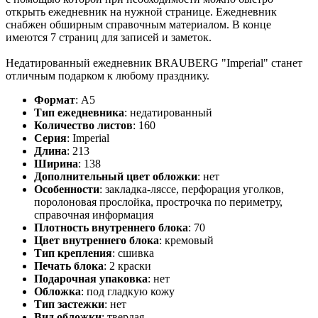
открыть ежедневник на нужной странице. Ежедневник
снабжен обширным справочным материалом. В конце
имеются 7 страниц для записей и заметок.
Недатированный ежедневник BRAUBERG "Imperial" станет
отличным подарком к любому празднику.
Формат
:
А5
Тип ежедневника
:
недатированный
Количество листов
:
160
Серия
:
Imperial
Длина
:
213
Ширина
:
138
Дополнительный цвет обложки
:
нет
Особенности
:
закладка-ляссе, перфорация уголков,
поролоновая прослойка, прострочка по периметру,
справочная информация
Плотность внутреннего блока
:
70
Цвет внутреннего блока
:
кремовый
Тип крепления
:
сшивка
Печать блока
:
2 краски
Подарочная упаковка
:
нет
Обложка
:
под гладкую кожу
Тип застежки
:
нет
Вид обложки
:
твердая