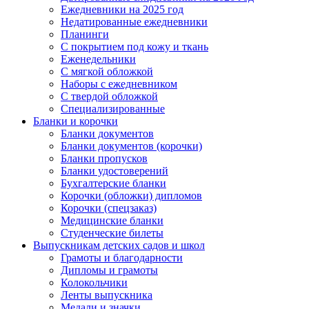
Ежедневники на 2025 год
Недатированные ежедневники
Планинги
С покрытием под кожу и ткань
Еженедельники
С мягкой обложкой
Наборы с ежедневником
С твердой обложкой
Специализированные
Бланки и корочки
Бланки документов
Бланки документов (корочки)
Бланки пропусков
Бланки удостоверений
Бухгалтерские бланки
Корочки (обложки) дипломов
Корочки (спецзаказ)
Медицинские бланки
Студенческие билеты
Выпускникам детских садов и школ
Грамоты и благодарности
Дипломы и грамоты
Колокольчики
Ленты выпускника
Медали и значки