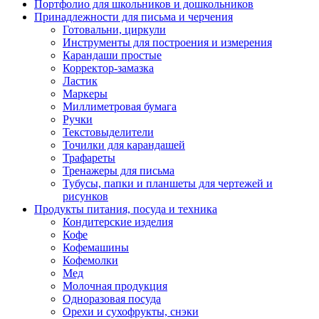
Портфолио для школьников и дошкольников
Принадлежности для письма и черчения
Готовальни, циркули
Инструменты для построения и измерения
Карандаши простые
Корректор-замазка
Ластик
Маркеры
Миллиметровая бумага
Ручки
Текстовыделители
Точилки для карандашей
Трафареты
Тренажеры для письма
Тубусы, папки и планшеты для чертежей и
рисунков
Продукты питания, посуда и техника
Кондитерские изделия
Кофе
Кофемашины
Кофемолки
Мед
Молочная продукция
Одноразовая посуда
Орехи и сухофрукты, снэки