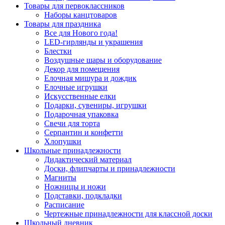
Товары для первоклассников
Наборы канцтоваров
Товары для праздника
Все для Нового года!
LED-гирлянды и украшения
Блестки
Воздушные шары и оборудование
Декор для помещения
Елочная мишура и дождик
Елочные игрушки
Искусственные елки
Подарки, сувениры, игрушки
Подарочная упаковка
Свечи для торта
Серпантин и конфетти
Хлопушки
Школьные принадлежности
Дидактический материал
Доски, флипчарты и принадлежности
Магниты
Ножницы и ножи
Подставки, подкладки
Расписание
Чертежные принадлежности для классной доски
Школьный дневник