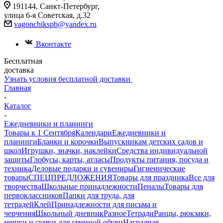
191144, Санкт-Петербург,
улица 6-я Советская, д.32
vagonchikspb@yandex.ru
Вконтакте
Бесплатная
доставка
Узнать условия бесплатной доставки
Главная
-
Каталог
-
Ежедневники и планинги
Товары к 1 Сентября
Календари
Ежедневники и
планинги
Бланки и корочки
Выпускникам детских садов и
школ
Игрушки, значки, наклейки
Средства индивидуальной
защиты
Глобусы, карты, атласы
Продукты питания, посуда и
техника
Деловые подарки и сувениры
Гигиенические
товары
СПЕЦПРЕДЛОЖЕНИЯ
Товары для праздника
Все для
творчества
Школьные принадлежности
Пеналы
Товары для
первоклассников
Папки для труда, для
тетрадей
Клей
Принадлежности для письма и
черчения
Школьный дневник
Разное
Тетради
Ранцы, рюкзаки,
мешки и сумки для сменной обуви
Наградная