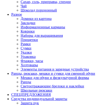
Сахар, соль, приправы, специи
Чай
Шоколад порционный
Разное
Домики из картона
Закладки
Информационные карманы
Коврики
Наборы для выращивания
Прищепки
Рамки
Сумки
Указки
Упаковка
Флажки, часы
Хозтовары
Элементы питания и зарядные устройства
Ранцы, рюкзаки, мешки и сумки для сменной обуви
Мешки для обуви и физкультурной формы
Ранцы
Светоотражающие брелоки и наклейки
Школьные рюкзаки
СПЕЦПРЕДЛОЖЕНИЯ
Средства индивидуальной защиты
Защита рук