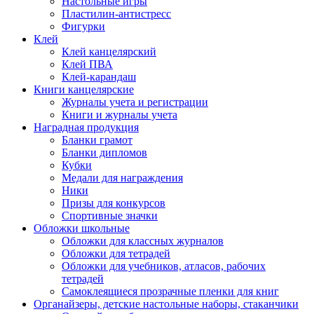
Настольные игры
Пластилин-антистресс
Фигурки
Клей
Клей канцелярский
Клей ПВА
Клей-карандаш
Книги канцелярские
Журналы учета и регистрации
Книги и журналы учета
Наградная продукция
Бланки грамот
Бланки дипломов
Кубки
Медали для награждения
Ники
Призы для конкурсов
Спортивные значки
Обложки школьные
Обложки для классных журналов
Обложки для тетрадей
Обложки для учебников, атласов, рабочих
тетрадей
Самоклеящиеся прозрачные пленки для книг
Органайзеры, детские настольные наборы, стаканчики