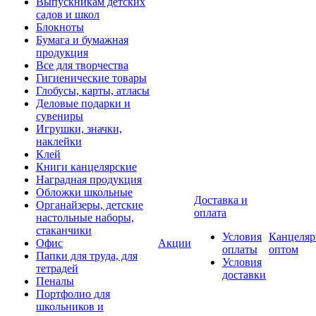
Выпускникам детских
садов и школ
Блокноты
Бумага и бумажная
продукция
Все для творчества
Гигиенические товары
Глобусы, карты, атласы
Деловые подарки и
сувениры
Игрушки, значки,
наклейки
Клей
Книги канцелярские
Наградная продукция
Обложки школьные
Доставка и
Органайзеры, детские
оплата
настольные наборы,
стаканчики
Условия
Канцеляр
Офис
Акции
оплаты
оптом
Папки для труда, для
Условия
тетрадей
доставки
Пеналы
Портфолио для
школьников и