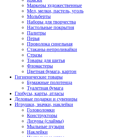
Маркеры художественные
Мел, мелки, пастель, уголь
Мольберты
Наборы для творчества
Настольные покрытия
Палитры
Перья
Проволока синельная
Стаканы-непроливайки
Стразы
Товары для шитья
Фломастеры
Цветная бумага, картон
Гигиенические товары
Бумажные полотенца
Туалетная бумага
Глобусы, карты, атласы
Деловые подарки и сувениры
Игрушки, значки, наклейки
Головоломки
Конструкторы
Лизуны (слаймы)
Мыльные пузыри
Наклейки