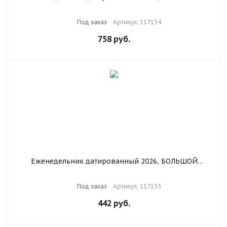
ФОРМАТ 210х297 мм, А4, BRAUBERG "Iguana", под
кожу, красный, 117154
Под заказ
Артикул: 117154
758
руб.
Еженедельник датированный 2026, БОЛЬШОЙ
ФОРМАТ 210х297 мм, А4, BRAUBERG "Iguana", под
кожу, синий, 117155
Под заказ
Артикул: 117155
442
руб.