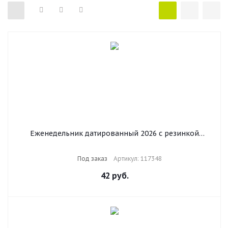
Еженедельник датированный 2026 с резинкой
171х93 мм, BRAUBERG, твердый, УФ-ЛАК, 64 л.,
"Цветы", 117348
Под заказ
Артикул: 117348
42
руб.