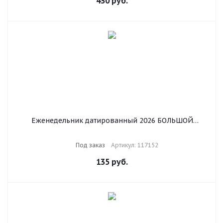
430
руб.
Еженедельник датированный 2026 БОЛЬШОЙ
ФОРМАТ 210х297 мм, А4 BRAUBERG "Comodo", под
кожу, коричневый, 117152
Под заказ
Артикул: 117152
135
руб.