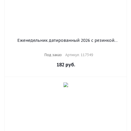
Еженедельник датированный 2026 с резинкой
171х93 мм, BRAUBERG, твердый, УФ-ЛАК, 64 л., "Кот",
117349
Под заказ
Артикул: 117349
182
руб.