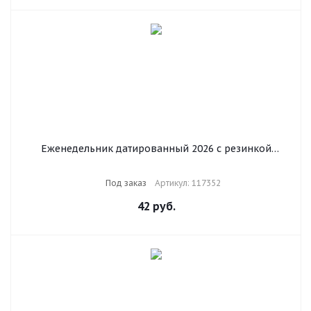
Еженедельник датированный 2026 с резинкой
171х93 мм, BRAUBERG, твердый, УФ-ЛАК, 64 л.,
"Мрамор", 117352
Под заказ
Артикул: 117352
42
руб.