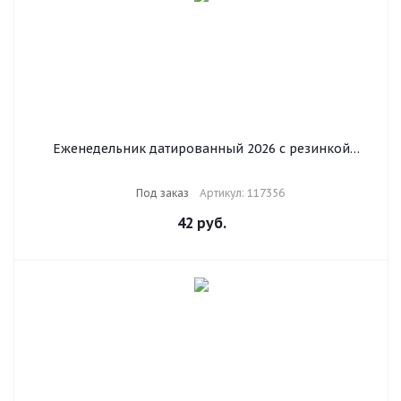
Еженедельник датированный 2026 с резинкой
171х93 мм, BRAUBERG, твердый, УФ-ЛАК, 64 л.,
"Леопард", 117356
Под заказ
Артикул: 117356
42
руб.