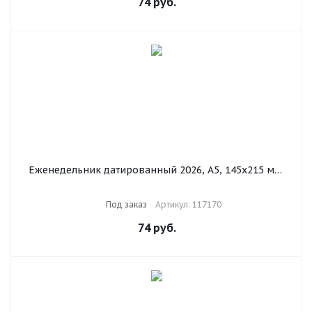
74
руб.
Еженедельник датированный 2026, А5, 145х215 мм,
BRAUBERG "Iguana", под кожу, синий, 117170
Под заказ
Артикул: 117170
74
руб.