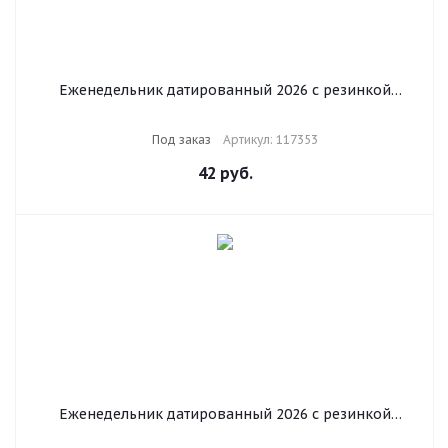
Еженедельник датированный 2026 с резинкой
171х93 мм, BRAUBERG, твердый, УФ-ЛАК, 64 л.,
"Розы", 117353
Под заказ
Артикул: 117353
42
руб.
Еженедельник датированный 2026 с резинкой
171х93 мм, BRAUBERG, твердый, УФ-ЛАК, 64 л.,