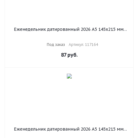
Еженедельник датированный 2026 А5 145х215 мм,
BRAUBERG "Augustus", под кожу, темно-синий,
117164
Под заказ
Артикул: 117164
87
руб.
Еженедельник датированный 2026 А5 145х215 мм,
BRAUBERG "Augustus", под кожу, голубой, 117165