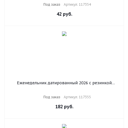
"Паттерн", 117354
Под заказ
Артикул: 117354
42
руб.
Еженедельник датированный 2026 с резинкой
171х93 мм, BRAUBERG, твердый, УФ-ЛАК, 64 л.,
"Пастель", 117355
Под заказ
Артикул: 117355
182
руб.