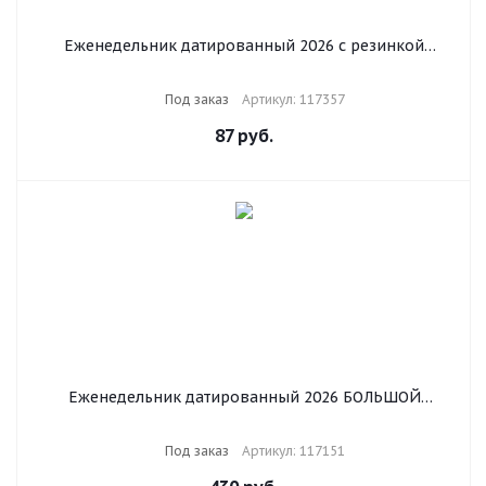
Еженедельник датированный 2026 с резинкой
171х93 мм, BRAUBERG, твердый, УФ-ЛАК, 64 л.,
"Marble", 117357
Под заказ
Артикул: 117357
87
руб.
Еженедельник датированный 2026 БОЛЬШОЙ
ФОРМАТ 210х297 мм, А4 BRAUBERG "Favorite", под
кожу, синий, 117151
Под заказ
Артикул: 117151