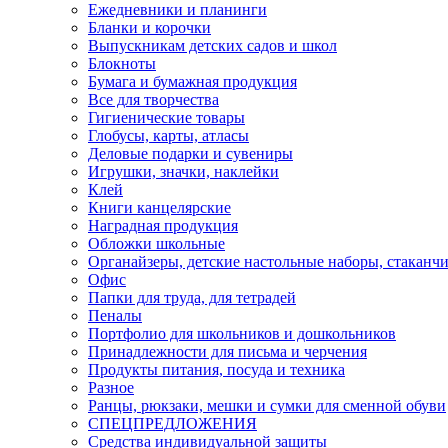
Ежедневники и планинги
Бланки и корочки
Выпускникам детских садов и школ
Блокноты
Бумага и бумажная продукция
Все для творчества
Гигиенические товары
Глобусы, карты, атласы
Деловые подарки и сувениры
Игрушки, значки, наклейки
Клей
Книги канцелярские
Наградная продукция
Обложки школьные
Органайзеры, детские настольные наборы, стаканч
Офис
Папки для труда, для тетрадей
Пеналы
Портфолио для школьников и дошкольников
Принадлежности для письма и черчения
Продукты питания, посуда и техника
Разное
Ранцы, рюкзаки, мешки и сумки для сменной обуви
СПЕЦПРЕДЛОЖЕНИЯ
Средства индивидуальной защиты