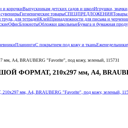
и и корочки
Выпускникам детских садов и школ
Игрушки, значки
 сувениры
Гигиенические товары
СПЕЦПРЕДЛОЖЕНИЯ
Товары
 труда, для тетрадей
Клей
Принадлежности для письма и черчени
ские
Офис
Блокноты
Обложки школьные
Бумага и бумажная прод
невники
Планинги
С покрытием под кожу и ткань
Еженедельники
м, А4, BRAUBERG "Favorite", под кожу, зеленый, 115731
ШОЙ ФОРМАТ, 210х297 мм, А4, BRAUBERG