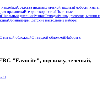
, наклейки
Средства индивидуальной защиты
Глобусы, карты,
 для праздника
Все для творчества
Школьные
я
Школьный дневник
Разное
Тетради
Ранцы, рюкзаки, мешки и
укция
Органайзеры, детские настольные наборы,
С мягкой обложкой
С твердой обложкой
Наборы с
 "Favorite", под кожу, зеленый,