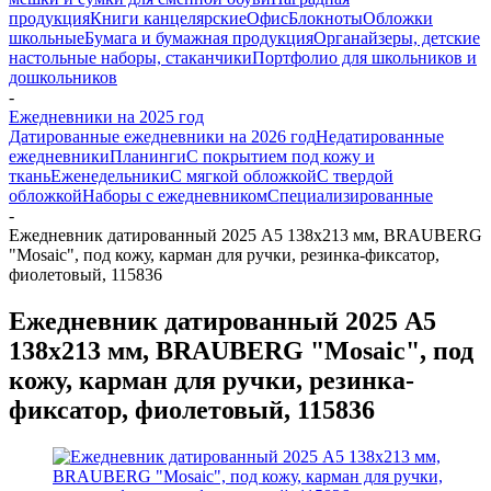
продукция
Книги канцелярские
Офис
Блокноты
Обложки
школьные
Бумага и бумажная продукция
Органайзеры, детские
настольные наборы, стаканчики
Портфолио для школьников и
дошкольников
-
Ежедневники на 2025 год
Датированные ежедневники на 2026 год
Недатированные
ежедневники
Планинги
С покрытием под кожу и
ткань
Еженедельники
С мягкой обложкой
С твердой
обложкой
Наборы с ежедневником
Специализированные
-
Ежедневник датированный 2025 А5 138x213 мм, BRAUBERG
"Mosaic", под кожу, карман для ручки, резинка-фиксатор,
фиолетовый, 115836
Ежедневник датированный 2025 А5
138x213 мм, BRAUBERG "Mosaic", под
кожу, карман для ручки, резинка-
фиксатор, фиолетовый, 115836