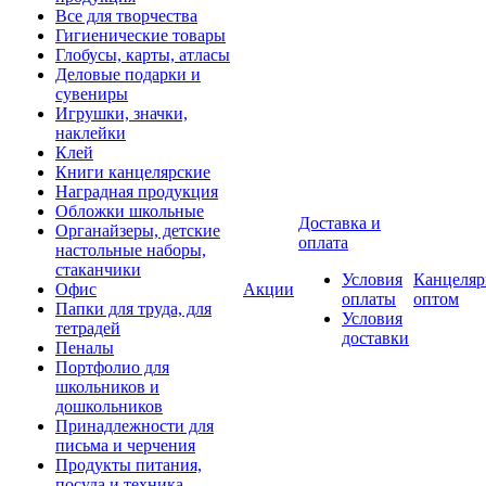
Все для творчества
Гигиенические товары
Глобусы, карты, атласы
Деловые подарки и
сувениры
Игрушки, значки,
наклейки
Клей
Книги канцелярские
Наградная продукция
Обложки школьные
Доставка и
Органайзеры, детские
оплата
настольные наборы,
стаканчики
Условия
Канцеляр
Офис
Акции
оплаты
оптом
Папки для труда, для
Условия
тетрадей
доставки
Пеналы
Портфолио для
школьников и
дошкольников
Принадлежности для
письма и черчения
Продукты питания,
посуда и техника