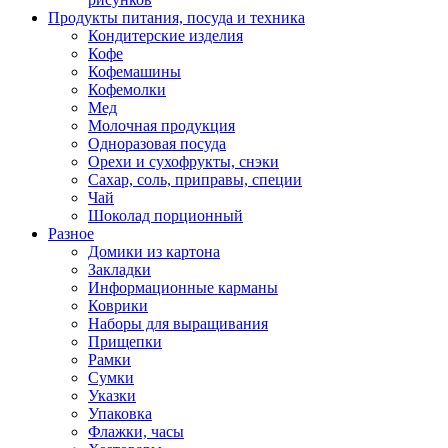
Продукты питания, посуда и техника
Кондитерские изделия
Кофе
Кофемашины
Кофемолки
Мед
Молочная продукция
Одноразовая посуда
Орехи и сухофрукты, снэки
Сахар, соль, приправы, специи
Чай
Шоколад порционный
Разное
Домики из картона
Закладки
Информационные карманы
Коврики
Наборы для выращивания
Прищепки
Рамки
Сумки
Указки
Упаковка
Флажки, часы