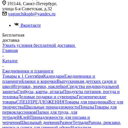
191144, Санкт-Петербург,
улица 6-я Советская, д.32
vagonchikspb@yandex.ru
Вконтакте
Бесплатная
доставка
Узнать условия бесплатной доставки
Главная
-
Каталог
-
Ежедневники и планинги
Товары к 1 Сентября
Календари
Ежедневники и
планинги
Бланки и корочки
Выпускникам детских садов и
школ
Игрушки, значки, наклейки
Средства индивидуальной
защиты
Глобусы, карты, атласы
Продукты питания, посуда и
техника
Деловые подарки и сувениры
Гигиенические
товары
СПЕЦПРЕДЛОЖЕНИЯ
Товары для праздника
Все для
творчества
Школьные принадлежности
Пеналы
Товары для
первоклассников
Папки для труда, для
тетрадей
Клей
Принадлежности для письма и
черчения
Школьный дневник
Разное
Тетради
Ранцы, рюкзаки,
мешки и сумки для сменной обуви
Наградная