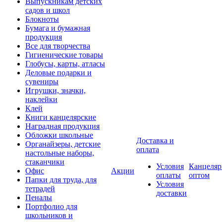
Выпускникам детских
садов и школ
Блокноты
Бумага и бумажная
продукция
Все для творчества
Гигиенические товары
Глобусы, карты, атласы
Деловые подарки и
сувениры
Игрушки, значки,
наклейки
Клей
Книги канцелярские
Наградная продукция
Обложки школьные
Доставка и
Органайзеры, детские
оплата
настольные наборы,
стаканчики
Условия
Канцеляр
Офис
Акции
оплаты
оптом
Папки для труда, для
Условия
тетрадей
доставки
Пеналы
Портфолио для
школьников и