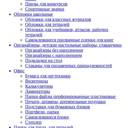
Призы для конкурсов
Спортивные значки
Обложки школьные
Обложки для классных журналов
Обложки для тетрадей
Обложки для учебников, атласов, рабочих
тетрадей
Самоклеящиеся прозрачные пленки для книг
Органайзеры, детские настольные наборы, стаканчики
Органайзеры без наполнения
Органайзеры с наполнением
Подкладки на стол
Стаканы для письменных принадлежностей
Офис
Бумага для оргтехники
Визитницы
Калькуляторы
Ламинаторы
Папки-файлы перфорированные пластиковые
Печати, штампы, штемпельные подушки
Подставки для бумажных блоков
Портфели, папки
Самоклеящиеся блоки
Степлер
Папки для труда, для тетрадей