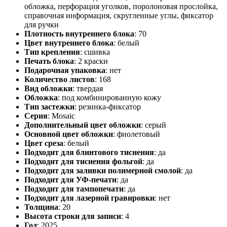
обложка, перфорация уголков, поролоновая прослойка,
справочная информация, скругленные углы, фиксатор
для ручки
Плотность внутреннего блока
:
70
Цвет внутреннего блока
:
белый
Тип крепления
:
сшивка
Печать блока
:
2 краски
Подарочная упаковка
:
нет
Количество листов
:
168
Вид обложки
:
твердая
Обложка
:
под комбинированную кожу
Тип застежки
:
резинка-фиксатор
Серия
:
Mosaic
Дополнительный цвет обложки
:
серый
Основной цвет обложки
:
фиолетовый
Цвет среза
:
белый
Подходит для блинтового тиснения
:
да
Подходит для тиснения фольгой
:
да
Подходит для заливки полимерной смолой
:
да
Подходит для УФ-печати
:
да
Подходит для тампопечати
:
да
Подходит для лазерной гравировки
:
нет
Толщина
:
20
Высота строки для записи
:
4
Год
:
2025