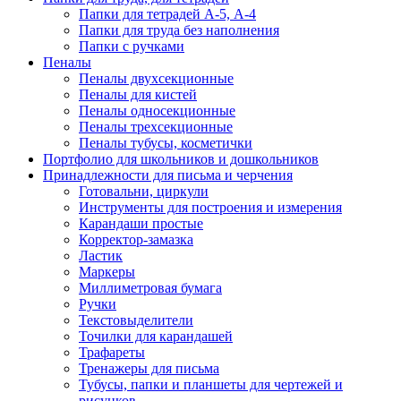
Папки для тетрадей А-5, А-4
Папки для труда без наполнения
Папки с ручками
Пеналы
Пеналы двухсекционные
Пеналы для кистей
Пеналы односекционные
Пеналы трехсекционные
Пеналы тубусы, косметички
Портфолио для школьников и дошкольников
Принадлежности для письма и черчения
Готовальни, циркули
Инструменты для построения и измерения
Карандаши простые
Корректор-замазка
Ластик
Маркеры
Миллиметровая бумага
Ручки
Текстовыделители
Точилки для карандашей
Трафареты
Тренажеры для письма
Тубусы, папки и планшеты для чертежей и
рисунков