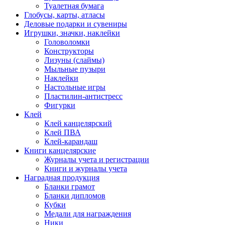
Туалетная бумага
Глобусы, карты, атласы
Деловые подарки и сувениры
Игрушки, значки, наклейки
Головоломки
Конструкторы
Лизуны (слаймы)
Мыльные пузыри
Наклейки
Настольные игры
Пластилин-антистресс
Фигурки
Клей
Клей канцелярский
Клей ПВА
Клей-карандаш
Книги канцелярские
Журналы учета и регистрации
Книги и журналы учета
Наградная продукция
Бланки грамот
Бланки дипломов
Кубки
Медали для награждения
Ники