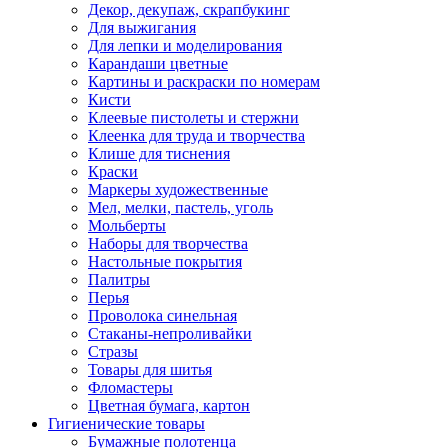
Декор, декупаж, скрапбукинг
Для выжигания
Для лепки и моделирования
Карандаши цветные
Картины и раскраски по номерам
Кисти
Клеевые пистолеты и стержни
Клеенка для труда и творчества
Клише для тиснения
Краски
Маркеры художественные
Мел, мелки, пастель, уголь
Мольберты
Наборы для творчества
Настольные покрытия
Палитры
Перья
Проволока синельная
Стаканы-непроливайки
Стразы
Товары для шитья
Фломастеры
Цветная бумага, картон
Гигиенические товары
Бумажные полотенца