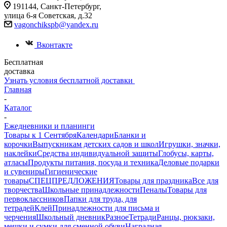
191144, Санкт-Петербург,
улица 6-я Советская, д.32
vagonchikspb@yandex.ru
Вконтакте
Бесплатная
доставка
Узнать условия бесплатной доставки
Главная
-
Каталог
-
Ежедневники и планинги
Товары к 1 Сентября
Календари
Бланки и
корочки
Выпускникам детских садов и школ
Игрушки, значки,
наклейки
Средства индивидуальной защиты
Глобусы, карты,
атласы
Продукты питания, посуда и техника
Деловые подарки
и сувениры
Гигиенические
товары
СПЕЦПРЕДЛОЖЕНИЯ
Товары для праздника
Все для
творчества
Школьные принадлежности
Пеналы
Товары для
первоклассников
Папки для труда, для
тетрадей
Клей
Принадлежности для письма и
черчения
Школьный дневник
Разное
Тетради
Ранцы, рюкзаки,
мешки и сумки для сменной обуви
Наградная