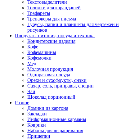
Текстовыделители
Точилки для карандашей
Трафареты
Тренажеры для письма
Тубусы, папки и планшеты для чертежей и
рисунков
Продукты питания, посуда и техника
Кондитерские изделия
Кофе
Кофемашины
Кофемолки
Мед
Молочная продукция
Одноразовая посуда
Орехи и сухофрукты, снэки
Сахар, соль, приправы, специи
Чай
Шоколад порционный
Разное
Домики из картона
Закладки
Информационные карманы
Коврики
Наборы для выращивания
Прищепки