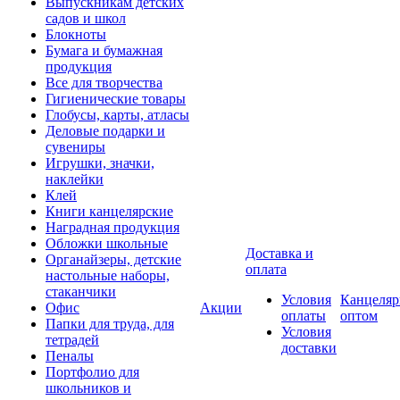
Выпускникам детских
садов и школ
Блокноты
Бумага и бумажная
продукция
Все для творчества
Гигиенические товары
Глобусы, карты, атласы
Деловые подарки и
сувениры
Игрушки, значки,
наклейки
Клей
Книги канцелярские
Наградная продукция
Обложки школьные
Доставка и
Органайзеры, детские
оплата
настольные наборы,
стаканчики
Условия
Канцеляр
Офис
Акции
оплаты
оптом
Папки для труда, для
Условия
тетрадей
доставки
Пеналы
Портфолио для
школьников и