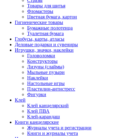
Стразы
Товары для шитья
Фломастеры
Цветная бумага, картон
Гигиенические товары
Бумажные полотенца
Туалетная бумага
Глобусы, карты, атласы
Деловые подарки и сувениры
Игрушки, значки, наклейки
Головоломки
Конструкторы
Лизуны (слаймы)
Мыльные пузыри
Наклейки
Настольные игры
Пластилин-антистресс
Фигурки
Клей
Клей канцелярский
Клей ПВА
Клей-карандаш
Книги канцелярские
Журналы учета и регистрации
Книги и журналы учета