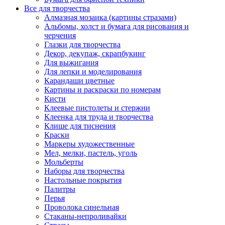
Все для творчества
Алмазная мозаика (картины стразами)
Альбомы, холст и бумага для рисования и
черчения
Глазки для творчества
Декор, декупаж, скрапбукинг
Для выжигания
Для лепки и моделирования
Карандаши цветные
Картины и раскраски по номерам
Кисти
Клеевые пистолеты и стержни
Клеенка для труда и творчества
Клише для тиснения
Краски
Маркеры художественные
Мел, мелки, пастель, уголь
Мольберты
Наборы для творчества
Настольные покрытия
Палитры
Перья
Проволока синельная
Стаканы-непроливайки