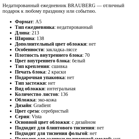
Недатированный ежедневник BRAUBERG — отличный
подарок к любому празднику или событию.
Формат
:
А5
Тип ежедневника
:
недатированный
Длина
:
213
Ширина
:
138
Дополнительный цвет обложки
:
нет
Особенности
:
закладка-ляссе
Плотность внутреннего блока
:
70
Цвет внутреннего блока
:
белый
Тип крепления
:
сшивка
Печать блока
:
2 краски
Подарочная упаковка
:
нет
Тип застежки
:
нет
Вид обложки
:
интегральная
Количество листов
:
136
Обложка
:
эко-кожа
Дизайн
:
Gradient
Цвет среза
:
серебристый
Серия
:
Vista
Основной цвет обложки
:
с дизайном
Подходит для блинтового тиснения
:
нет
Подходит для тиснения фольгой
:
нет
Подходит для заливки полимерной смолой
:
нет