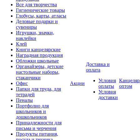
Все для творчества
Гигиенические товары
Глобусы, карты, атласы
Деловые подарки и
сувениры
Игрушки, значки,
наклейки
Клей
Книги канцелярские
Наградная продукция
Обложки школьные
Доставка и
Органайзеры, детские
оплата
настольные наборы,
стаканчики
Условия
Канцеляр
Офис
Акции
оплаты
оптом
Папки для труда, для
Условия
тетрадей
доставки
Пеналы
Портфолио для
школьников и
дошкольников
Принадлежности для
письма и черчения
Продукты питания,
посуда и техника