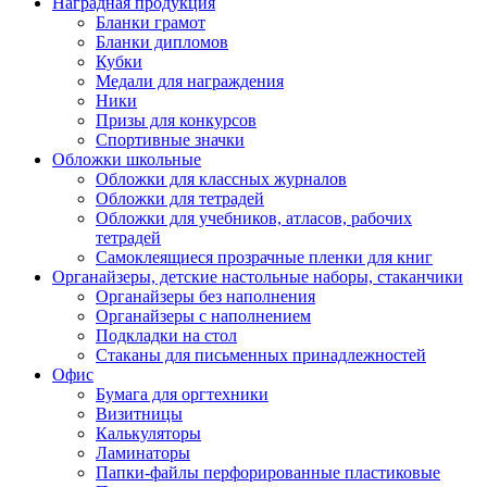
Наградная продукция
Бланки грамот
Бланки дипломов
Кубки
Медали для награждения
Ники
Призы для конкурсов
Спортивные значки
Обложки школьные
Обложки для классных журналов
Обложки для тетрадей
Обложки для учебников, атласов, рабочих
тетрадей
Самоклеящиеся прозрачные пленки для книг
Органайзеры, детские настольные наборы, стаканчики
Органайзеры без наполнения
Органайзеры с наполнением
Подкладки на стол
Стаканы для письменных принадлежностей
Офис
Бумага для оргтехники
Визитницы
Калькуляторы
Ламинаторы
Папки-файлы перфорированные пластиковые