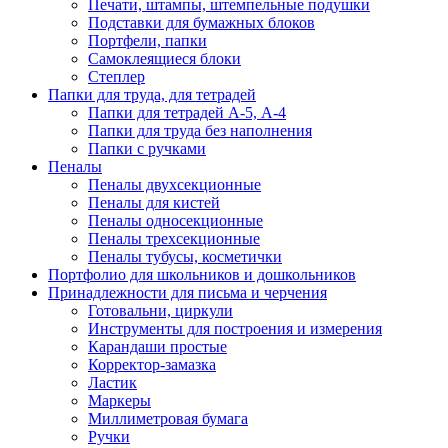
Печати, штампы, штемпельные подушки
Подставки для бумажных блоков
Портфели, папки
Самоклеящиеся блоки
Степлер
Папки для труда, для тетрадей
Папки для тетрадей А-5, А-4
Папки для труда без наполнения
Папки с ручками
Пеналы
Пеналы двухсекционные
Пеналы для кистей
Пеналы односекционные
Пеналы трехсекционные
Пеналы тубусы, косметички
Портфолио для школьников и дошкольников
Принадлежности для письма и черчения
Готовальни, циркули
Инструменты для построения и измерения
Карандаши простые
Корректор-замазка
Ластик
Маркеры
Миллиметровая бумага
Ручки