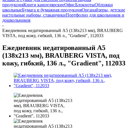
продукция
Книги канцелярские
Офис
Блокноты
Обложки
школьные
Бумага и бумажная продукция
Органайзеры, детские
настольные наборы, стаканчики
Портфолио для школьников и
дошкольников
-
Ежедневник недатированный А5 (138х213 мм), BRAUBERG
VISTA, под кожу, гибкий, 136 л., "Gradient", 112033
Ежедневник недатированный А5
(138х213 мм), BRAUBERG VISTA, под
кожу, гибкий, 136 л., "Gradient", 112033