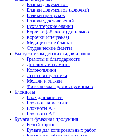
Бланки документов
Бланки документов (корочки)
Бланки пропусков
Бланки удостоверений
Бухгалтерские бланки
Корочки (обложки) дипломов
Корочки (спецзаказ)
Медицинские бланки
Студенческие билеты
Выпускникам детских садов и школ
Грамоты и благодарности
Дипломы и грамоты
Колокольчики
Ленты выпускника
Медали и значки
Фотоальбомы для выпускников
Блокноты
Блок для записей
Блокнот на магните
Блокноты А5
Блокноты А7
Бумага и бумажная продукция
Белый картон
Бумага для копировальных работ
Бумага для офисной техники