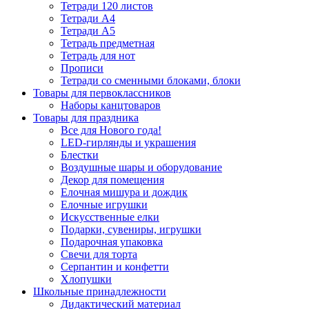
Тетради 120 листов
Тетради А4
Тетради А5
Тетрадь предметная
Тетрадь для нот
Прописи
Тетради со сменными блоками, блоки
Товары для первоклассников
Наборы канцтоваров
Товары для праздника
Все для Нового года!
LED-гирлянды и украшения
Блестки
Воздушные шары и оборудование
Декор для помещения
Елочная мишура и дождик
Елочные игрушки
Искусственные елки
Подарки, сувениры, игрушки
Подарочная упаковка
Свечи для торта
Серпантин и конфетти
Хлопушки
Школьные принадлежности
Дидактический материал