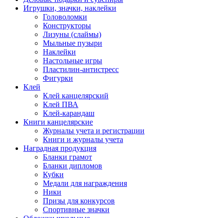
Игрушки, значки, наклейки
Головоломки
Конструкторы
Лизуны (слаймы)
Мыльные пузыри
Наклейки
Настольные игры
Пластилин-антистресс
Фигурки
Клей
Клей канцелярский
Клей ПВА
Клей-карандаш
Книги канцелярские
Журналы учета и регистрации
Книги и журналы учета
Наградная продукция
Бланки грамот
Бланки дипломов
Кубки
Медали для награждения
Ники
Призы для конкурсов
Спортивные значки