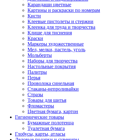
Карандаши цветные
Картины и раскраски по номерам
Кисти
Клеевые пистолеты и стержни
Клеенка для труда и творчества
Клише для тиснения
Краски
Маркеры художественные
Мел, мелки, пастель, уголь
Мольберты
Наборы для творчества
Настольные покрытия
Палитры
Перья
Проволока синельная
Стаканы-непроливайки
Стразы
Товары для шитья
Фломастеры
Цветная бумага, картон
Гигиенические товары
Бумажные полотенца
Туалетная бумага
Глобусы, карты, атласы
Деловые подарки и сувениры