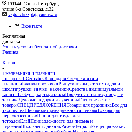
191144, Санкт-Петербург,
улица 6-я Советская, д.32
vagonchikspb@yandex.ru
Вконтакте
Бесплатная
доставка
Узнать условия бесплатной доставки
Главная
-
Каталог
-
Ежедневники и планинги
Товары к 1 Сентября
Календари
Ежедневники и
планинги
Бланки и корочки
Выпускникам детских садов и
школ
Игрушки, значки, наклейки
Средства индивидуальной
защиты
Глобусы, карты, атласы
Продукты питания, посуда и
техника
Деловые подарки и сувениры
Гигиенические
товары
СПЕЦПРЕДЛОЖЕНИЯ
Товары для праздника
Все для
творчества
Школьные принадлежности
Пеналы
Товары для
первоклассников
Папки для труда, для
тетрадей
Клей
Принадлежности для письма и
черчения
Школьный дневник
Разное
Тетради
Ранцы, рюкзаки,
мешки и сумки для сменной обуви
Наградная