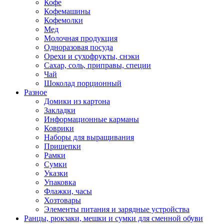
Кофе
Кофемашины
Кофемолки
Мед
Молочная продукция
Одноразовая посуда
Орехи и сухофрукты, снэки
Сахар, соль, приправы, специи
Чай
Шоколад порционный
Разное
Домики из картона
Закладки
Информационные карманы
Коврики
Наборы для выращивания
Прищепки
Рамки
Сумки
Указки
Упаковка
Флажки, часы
Хозтовары
Элементы питания и зарядные устройства
Ранцы, рюкзаки, мешки и сумки для сменной обуви