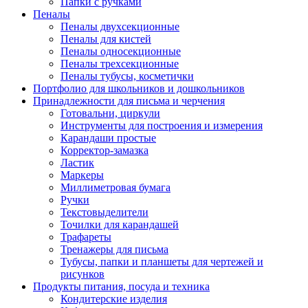
Папки с ручками
Пеналы
Пеналы двухсекционные
Пеналы для кистей
Пеналы односекционные
Пеналы трехсекционные
Пеналы тубусы, косметички
Портфолио для школьников и дошкольников
Принадлежности для письма и черчения
Готовальни, циркули
Инструменты для построения и измерения
Карандаши простые
Корректор-замазка
Ластик
Маркеры
Миллиметровая бумага
Ручки
Текстовыделители
Точилки для карандашей
Трафареты
Тренажеры для письма
Тубусы, папки и планшеты для чертежей и
рисунков
Продукты питания, посуда и техника
Кондитерские изделия