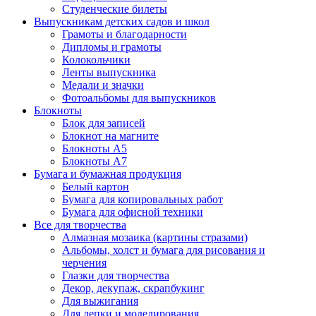
Студенческие билеты
Выпускникам детских садов и школ
Грамоты и благодарности
Дипломы и грамоты
Колокольчики
Ленты выпускника
Медали и значки
Фотоальбомы для выпускников
Блокноты
Блок для записей
Блокнот на магните
Блокноты А5
Блокноты А7
Бумага и бумажная продукция
Белый картон
Бумага для копировальных работ
Бумага для офисной техники
Все для творчества
Алмазная мозаика (картины стразами)
Альбомы, холст и бумага для рисования и
черчения
Глазки для творчества
Декор, декупаж, скрапбукинг
Для выжигания
Для лепки и моделирования