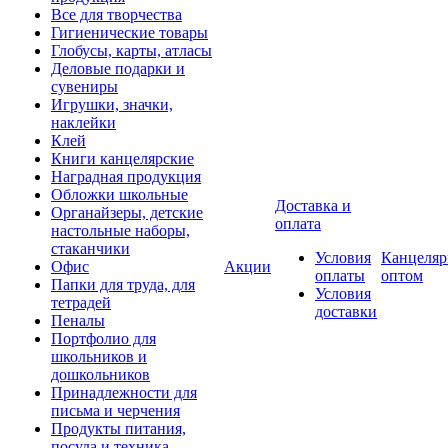
Все для творчества
Гигиенические товары
Глобусы, карты, атласы
Деловые подарки и
сувениры
Игрушки, значки,
наклейки
Клей
Книги канцелярские
Наградная продукция
Обложки школьные
Доставка и
Органайзеры, детские
оплата
настольные наборы,
стаканчики
Условия
Канцеляр
Офис
Акции
оплаты
оптом
Папки для труда, для
Условия
тетрадей
доставки
Пеналы
Портфолио для
школьников и
дошкольников
Принадлежности для
письма и черчения
Продукты питания,
посуда и техника