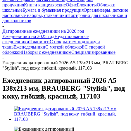
продукция
Книги канцелярские
Офис
Блокноты
Обложки
школьные
Бумага и бумажная продукция
Органайзеры, детские
настольные наборы, стаканчики
Портфолио для школьников и
дошкольников
-
Датированные ежедневники на 2026 год
Ежедневники на 2025 год
Недатированные
ежедневники
Планинги
С покрытием под кожу и
ткань
Еженедельники
С мягкой обложкой
С твердой
обложкой
Наборы с ежедневником
Специализированные
-
Ежедневник датированный 2026 А5 138x213 мм, BRAUBERG
"Stylish", под кожу, гибкий, красный, 117103
Ежедневник датированный 2026 А5
138x213 мм, BRAUBERG "Stylish", под
кожу, гибкий, красный, 117103