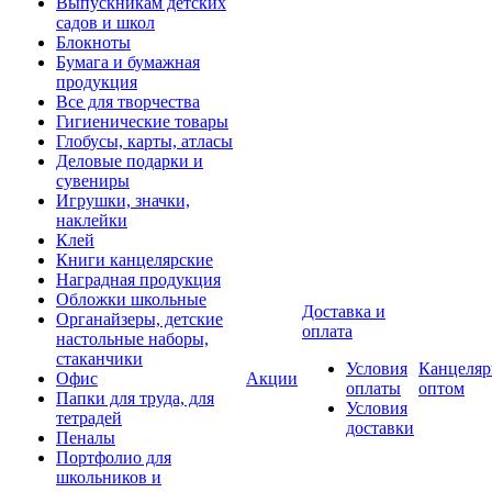
Выпускникам детских
садов и школ
Блокноты
Бумага и бумажная
продукция
Все для творчества
Гигиенические товары
Глобусы, карты, атласы
Деловые подарки и
сувениры
Игрушки, значки,
наклейки
Клей
Книги канцелярские
Наградная продукция
Обложки школьные
Доставка и
Органайзеры, детские
оплата
настольные наборы,
стаканчики
Условия
Канцеляр
Офис
Акции
оплаты
оптом
Папки для труда, для
Условия
тетрадей
доставки
Пеналы
Портфолио для
школьников и