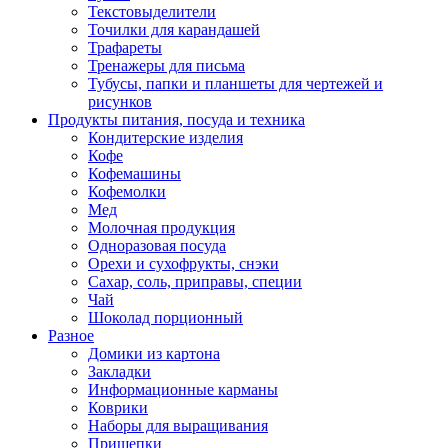
Текстовыделители
Точилки для карандашей
Трафареты
Тренажеры для письма
Тубусы, папки и планшеты для чертежей и
рисунков
Продукты питания, посуда и техника
Кондитерские изделия
Кофе
Кофемашины
Кофемолки
Мед
Молочная продукция
Одноразовая посуда
Орехи и сухофрукты, снэки
Сахар, соль, приправы, специи
Чай
Шоколад порционный
Разное
Домики из картона
Закладки
Информационные карманы
Коврики
Наборы для выращивания
Прищепки