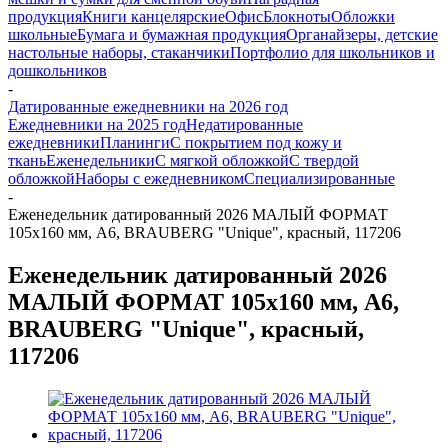
продукция
Книги канцелярские
Офис
Блокноты
Обложки
школьные
Бумага и бумажная продукция
Органайзеры, детские
настольные наборы, стаканчики
Портфолио для школьников и
дошкольников
-
Датированные ежедневники на 2026 год
Ежедневники на 2025 год
Недатированные
ежедневники
Планинги
С покрытием под кожу и
ткань
Еженедельники
С мягкой обложкой
С твердой
обложкой
Наборы с ежедневником
Специализированные
-
Еженедельник датированный 2026 МАЛЫЙ ФОРМАТ
105х160 мм, А6, BRAUBERG "Unique", красный, 117206
Еженедельник датированный 2026
МАЛЫЙ ФОРМАТ 105х160 мм, А6,
BRAUBERG "Unique", красный,
117206