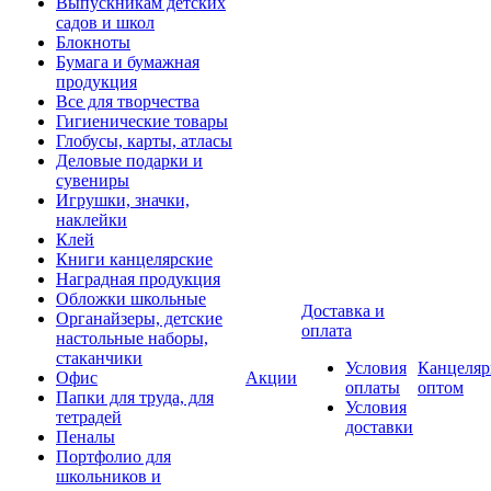
Выпускникам детских
садов и школ
Блокноты
Бумага и бумажная
продукция
Все для творчества
Гигиенические товары
Глобусы, карты, атласы
Деловые подарки и
сувениры
Игрушки, значки,
наклейки
Клей
Книги канцелярские
Наградная продукция
Обложки школьные
Доставка и
Органайзеры, детские
оплата
настольные наборы,
стаканчики
Условия
Канцеляр
Офис
Акции
оплаты
оптом
Папки для труда, для
Условия
тетрадей
доставки
Пеналы
Портфолио для
школьников и