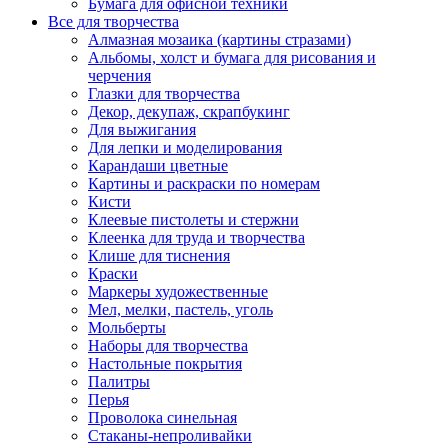
Бумага для офисной техники
Все для творчества
Алмазная мозаика (картины стразами)
Альбомы, холст и бумага для рисования и
черчения
Глазки для творчества
Декор, декупаж, скрапбукинг
Для выжигания
Для лепки и моделирования
Карандаши цветные
Картины и раскраски по номерам
Кисти
Клеевые пистолеты и стержни
Клеенка для труда и творчества
Клише для тиснения
Краски
Маркеры художественные
Мел, мелки, пастель, уголь
Мольберты
Наборы для творчества
Настольные покрытия
Палитры
Перья
Проволока синельная
Стаканы-непроливайки