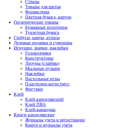
Стразы
Товары для шитья
Фломастеры
Цветная бумага, картон
Гигиенические товары
Бумажные полотенца
Туалетная бумага
Глобусы, карты, атласы
Деловые подарки и сувениры
Игрушки, значки, наклейки
Головоломки
Конструкторы
Лизуны (слаймы)
Мыльные пузыри
Наклейки
Настольные игры
Пластилин-антистресс
Фигурки
Клей
Клей канцелярский
Клей ПВА
Клей-карандаш
Книги канцелярские
Журналы учета и регистрации
Книги и журналы учета