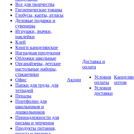
Все для творчества
Гигиенические товары
Глобусы, карты, атласы
Деловые подарки и
сувениры
Игрушки, значки,
наклейки
Клей
Книги канцелярские
Наградная продукция
Обложки школьные
Доставка и
Органайзеры, детские
оплата
настольные наборы,
стаканчики
Условия
Канцеляр
Офис
Акции
оплаты
оптом
Папки для труда, для
Условия
тетрадей
доставки
Пеналы
Портфолио для
школьников и
дошкольников
Принадлежности для
письма и черчения
Продукты питания,
посуда и техника