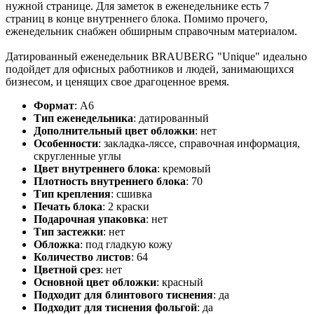
нужной странице. Для заметок в еженедельнике есть 7
страниц в конце внутреннего блока. Помимо прочего,
еженедельник снабжен обширным справочным материалом.
Датированный еженедельник BRAUBERG "Unique" идеально
подойдет для офисных работников и людей, занимающихся
бизнесом, и ценящих свое драгоценное время.
Формат
:
А6
Тип еженедельника
:
датированный
Дополнительный цвет обложки
:
нет
Особенности
:
закладка-ляссе, справочная информация,
скругленные углы
Цвет внутреннего блока
:
кремовый
Плотность внутреннего блока
:
70
Тип крепления
:
сшивка
Печать блока
:
2 краски
Подарочная упаковка
:
нет
Тип застежки
:
нет
Обложка
:
под гладкую кожу
Количество листов
:
64
Цветной срез
:
нет
Основной цвет обложки
:
красный
Подходит для блинтового тиснения
:
да
Подходит для тиснения фольгой
:
да