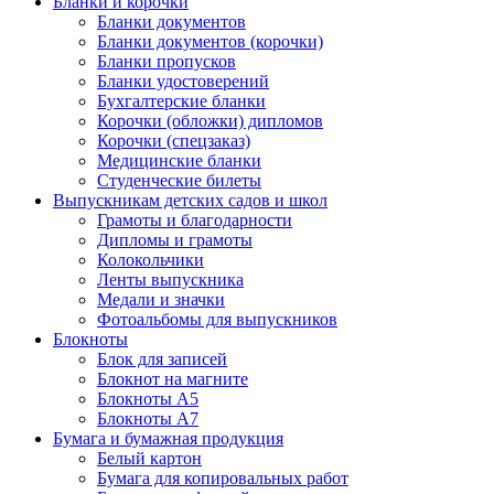
Бланки и корочки
Бланки документов
Бланки документов (корочки)
Бланки пропусков
Бланки удостоверений
Бухгалтерские бланки
Корочки (обложки) дипломов
Корочки (спецзаказ)
Медицинские бланки
Студенческие билеты
Выпускникам детских садов и школ
Грамоты и благодарности
Дипломы и грамоты
Колокольчики
Ленты выпускника
Медали и значки
Фотоальбомы для выпускников
Блокноты
Блок для записей
Блокнот на магните
Блокноты А5
Блокноты А7
Бумага и бумажная продукция
Белый картон
Бумага для копировальных работ