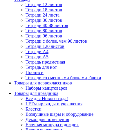
Тетради 12 листов
Тетради 18 листов
Тетради 24 листа
Тетради 36 листов
Тетради 40-48 листов
Тетради 80 листов
Тетради 96 листов
Тетради с более, чем 96 листов
Тетради 120 листов
Тетради А4
Тетради А5
Тетрадь предметная
Тетрадь для нот
Прописи
Тетради со сменными блоками, блоки
Товары для первоклассников
Наборы канцтоваров
Товары для праздника
Все для Нового года!
LED-гирлянды и украшения
Блестки
Воздушные шары и оборудование
Декор для помещения
Елочная мишура и дождик
Елочные игрушки