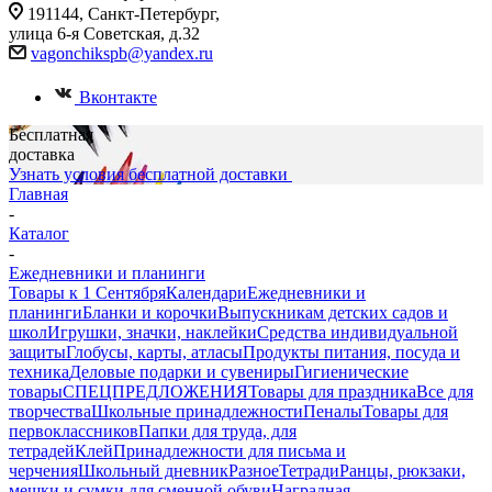
191144, Санкт-Петербург,
улица 6-я Советская, д.32
vagonchikspb@yandex.ru
Вконтакте
Бесплатная
доставка
Узнать условия бесплатной доставки
Главная
-
Каталог
-
Ежедневники и планинги
Товары к 1 Сентября
Календари
Ежедневники и
планинги
Бланки и корочки
Выпускникам детских садов и
школ
Игрушки, значки, наклейки
Средства индивидуальной
защиты
Глобусы, карты, атласы
Продукты питания, посуда и
техника
Деловые подарки и сувениры
Гигиенические
товары
СПЕЦПРЕДЛОЖЕНИЯ
Товары для праздника
Все для
творчества
Школьные принадлежности
Пеналы
Товары для
первоклассников
Папки для труда, для
тетрадей
Клей
Принадлежности для письма и
черчения
Школьный дневник
Разное
Тетради
Ранцы, рюкзаки,
мешки и сумки для сменной обуви
Наградная