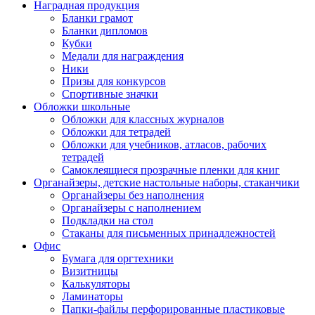
Наградная продукция
Бланки грамот
Бланки дипломов
Кубки
Медали для награждения
Ники
Призы для конкурсов
Спортивные значки
Обложки школьные
Обложки для классных журналов
Обложки для тетрадей
Обложки для учебников, атласов, рабочих
тетрадей
Самоклеящиеся прозрачные пленки для книг
Органайзеры, детские настольные наборы, стаканчики
Органайзеры без наполнения
Органайзеры с наполнением
Подкладки на стол
Стаканы для письменных принадлежностей
Офис
Бумага для оргтехники
Визитницы
Калькуляторы
Ламинаторы
Папки-файлы перфорированные пластиковые