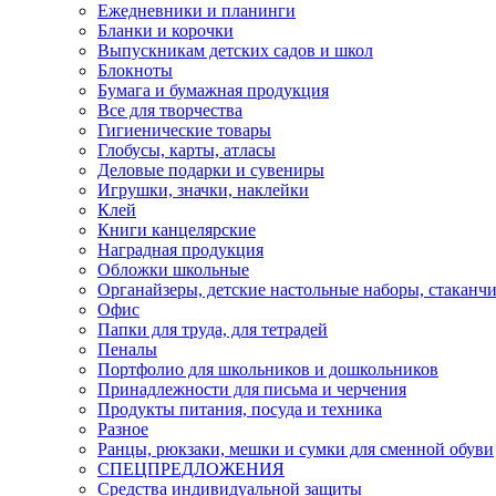
Ежедневники и планинги
Бланки и корочки
Выпускникам детских садов и школ
Блокноты
Бумага и бумажная продукция
Все для творчества
Гигиенические товары
Глобусы, карты, атласы
Деловые подарки и сувениры
Игрушки, значки, наклейки
Клей
Книги канцелярские
Наградная продукция
Обложки школьные
Органайзеры, детские настольные наборы, стаканч
Офис
Папки для труда, для тетрадей
Пеналы
Портфолио для школьников и дошкольников
Принадлежности для письма и черчения
Продукты питания, посуда и техника
Разное
Ранцы, рюкзаки, мешки и сумки для сменной обуви
СПЕЦПРЕДЛОЖЕНИЯ
Средства индивидуальной защиты