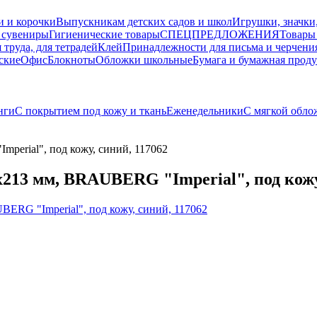
и и корочки
Выпускникам детских садов и школ
Игрушки, значки
 сувениры
Гигиенические товары
СПЕЦПРЕДЛОЖЕНИЯ
Товары
 труда, для тетрадей
Клей
Принадлежности для письма и черчени
ские
Офис
Блокноты
Обложки школьные
Бумага и бумажная прод
нги
С покрытием под кожу и ткань
Еженедельники
С мягкой обло
erial", под кожу, синий, 117062
213 мм, BRAUBERG "Imperial", под кожу,