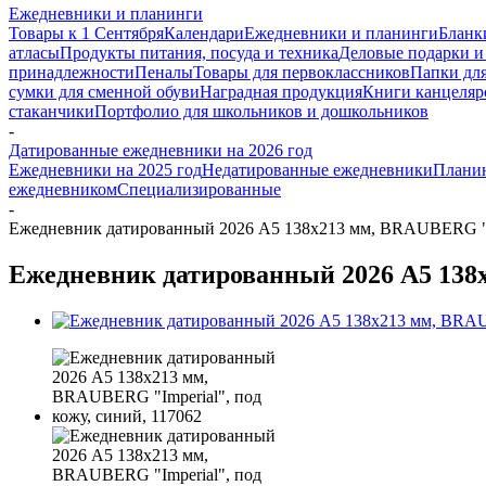
Ежедневники и планинги
Товары к 1 Сентября
Календари
Ежедневники и планинги
Бланк
атласы
Продукты питания, посуда и техника
Деловые подарки и
принадлежности
Пеналы
Товары для первоклассников
Папки для
сумки для сменной обуви
Наградная продукция
Книги канцеляр
стаканчики
Портфолио для школьников и дошкольников
-
Датированные ежедневники на 2026 год
Ежедневники на 2025 год
Недатированные ежедневники
Плани
ежедневником
Специализированные
-
Ежедневник датированный 2026 А5 138x213 мм, BRAUBERG "Imp
Ежедневник датированный 2026 А5 138x