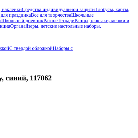
, наклейки
Средства индивидуальной защиты
Глобусы, карты,
 для праздника
Все для творчества
Школьные
я
Школьный дневник
Разное
Тетради
Ранцы, рюкзаки, мешки и
укция
Органайзеры, детские настольные наборы,
жкой
С твердой обложкой
Наборы с
 синий, 117062