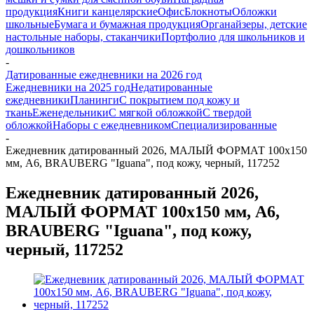
продукция
Книги канцелярские
Офис
Блокноты
Обложки
школьные
Бумага и бумажная продукция
Органайзеры, детские
настольные наборы, стаканчики
Портфолио для школьников и
дошкольников
-
Датированные ежедневники на 2026 год
Ежедневники на 2025 год
Недатированные
ежедневники
Планинги
С покрытием под кожу и
ткань
Еженедельники
С мягкой обложкой
С твердой
обложкой
Наборы с ежедневником
Специализированные
-
Ежедневник датированный 2026, МАЛЫЙ ФОРМАТ 100х150
мм, А6, BRAUBERG "Iguana", под кожу, черный, 117252
Ежедневник датированный 2026,
МАЛЫЙ ФОРМАТ 100х150 мм, А6,
BRAUBERG "Iguana", под кожу,
черный, 117252