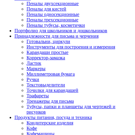
Пеналы двухсекционные
Пеналы для кистей
Пеналы односекционные
Пеналы трехсекционные
Пеналы тубусы, косметички
Портфолио для школьников и дошкольников
Принадлежности для письма и черчения
Готовальни, циркули
Инструменты для построения и измерения
Карандаши простые
Корректор-замазка
Ластик
Маркеры
Миллиметровая бумага
Ручки
Текстовыделители
Точилки для карандашей
Трафареты
Тренажеры для письма
Тубусы, папки и планшеты для чертежей и
рисунков
Продукты питания, посуда и техника
Кондитерские изделия
Кофе
Кофемашины