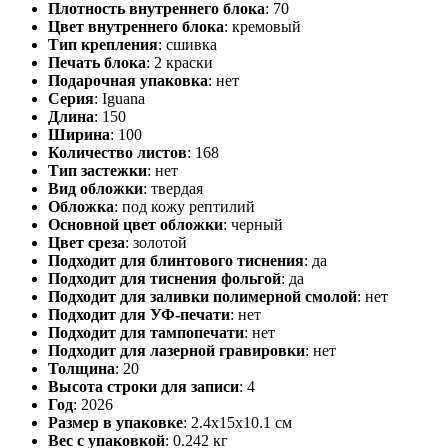
Плотность внутреннего блока
:
70
Цвет внутреннего блока
:
кремовый
Тип крепления
:
сшивка
Печать блока
:
2 краски
Подарочная упаковка
:
нет
Серия
:
Iguana
Длина
:
150
Ширина
:
100
Количество листов
:
168
Тип застежки
:
нет
Вид обложки
:
твердая
Обложка
:
под кожу рептилий
Основной цвет обложки
:
черный
Цвет среза
:
золотой
Подходит для блинтового тиснения
:
да
Подходит для тиснения фольгой
:
да
Подходит для заливки полимерной смолой
:
нет
Подходит для УФ-печати
:
нет
Подходит для тампопечати
:
нет
Подходит для лазерной гравировки
:
нет
Толщина
:
20
Высота строки для записи
:
4
Год
:
2026
Размер в упаковке
:
2.4x15x10.1 см
Вес с упаковкой
:
0.242 кг