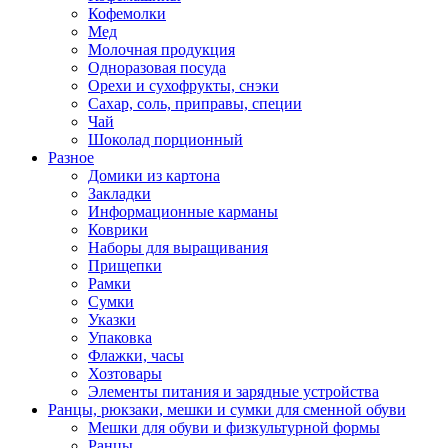
Кофемолки
Мед
Молочная продукция
Одноразовая посуда
Орехи и сухофрукты, снэки
Сахар, соль, приправы, специи
Чай
Шоколад порционный
Разное
Домики из картона
Закладки
Информационные карманы
Коврики
Наборы для выращивания
Прищепки
Рамки
Сумки
Указки
Упаковка
Флажки, часы
Хозтовары
Элементы питания и зарядные устройства
Ранцы, рюкзаки, мешки и сумки для сменной обуви
Мешки для обуви и физкультурной формы
Ранцы