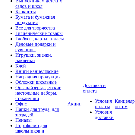
Выпускникам детских
садов и школ
Блокноты
Бумага и бумажная
продукция
Все для творчества
Гигиенические товары
Глобусы, карты, атласы
Деловые подарки и
сувениры
Игрушки, значки,
наклейки
Клей
Книги канцелярские
Наградная продукция
Обложки школьные
Доставка и
Органайзеры, детские
оплата
настольные наборы,
стаканчики
Условия
Канцеляр
Офис
Акции
оплаты
оптом
Папки для труда, для
Условия
тетрадей
доставки
Пеналы
Портфолио для
школьников и