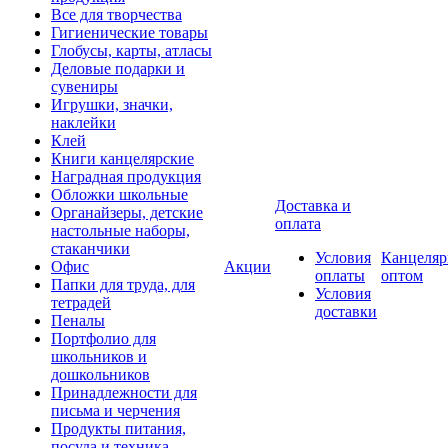
Все для творчества
Гигиенические товары
Глобусы, карты, атласы
Деловые подарки и
сувениры
Игрушки, значки,
наклейки
Клей
Книги канцелярские
Наградная продукция
Обложки школьные
Доставка и
Органайзеры, детские
оплата
настольные наборы,
стаканчики
Условия
Канцеляр
Офис
Акции
оплаты
оптом
Папки для труда, для
Условия
тетрадей
доставки
Пеналы
Портфолио для
школьников и
дошкольников
Принадлежности для
письма и черчения
Продукты питания,
посуда и техника