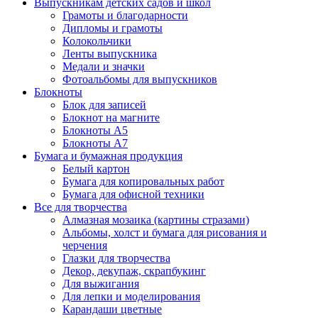
Выпускникам детских садов и школ
Грамоты и благодарности
Дипломы и грамоты
Колокольчики
Ленты выпускника
Медали и значки
Фотоальбомы для выпускников
Блокноты
Блок для записей
Блокнот на магните
Блокноты А5
Блокноты А7
Бумага и бумажная продукция
Белый картон
Бумага для копировальных работ
Бумага для офисной техники
Все для творчества
Алмазная мозаика (картины стразами)
Альбомы, холст и бумага для рисования и
черчения
Глазки для творчества
Декор, декупаж, скрапбукинг
Для выжигания
Для лепки и моделирования
Карандаши цветные