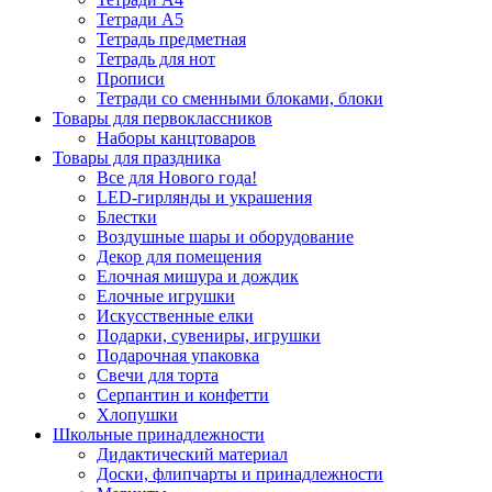
Тетради А5
Тетрадь предметная
Тетрадь для нот
Прописи
Тетради со сменными блоками, блоки
Товары для первоклассников
Наборы канцтоваров
Товары для праздника
Все для Нового года!
LED-гирлянды и украшения
Блестки
Воздушные шары и оборудование
Декор для помещения
Елочная мишура и дождик
Елочные игрушки
Искусственные елки
Подарки, сувениры, игрушки
Подарочная упаковка
Свечи для торта
Серпантин и конфетти
Хлопушки
Школьные принадлежности
Дидактический материал
Доски, флипчарты и принадлежности