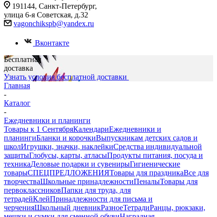
191144, Санкт-Петербург,
улица 6-я Советская, д.32
vagonchikspb@yandex.ru
Вконтакте
Бесплатная
доставка
Узнать условия бесплатной доставки
Главная
-
Каталог
-
Ежедневники и планинги
Товары к 1 Сентября
Календари
Ежедневники и
планинги
Бланки и корочки
Выпускникам детских садов и
школ
Игрушки, значки, наклейки
Средства индивидуальной
защиты
Глобусы, карты, атласы
Продукты питания, посуда и
техника
Деловые подарки и сувениры
Гигиенические
товары
СПЕЦПРЕДЛОЖЕНИЯ
Товары для праздника
Все для
творчества
Школьные принадлежности
Пеналы
Товары для
первоклассников
Папки для труда, для
тетрадей
Клей
Принадлежности для письма и
черчения
Школьный дневник
Разное
Тетради
Ранцы, рюкзаки,
мешки и сумки для сменной обуви
Наградная