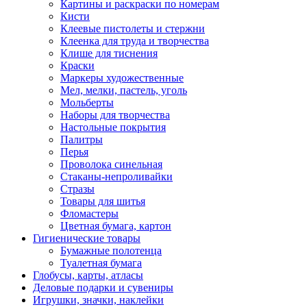
Картины и раскраски по номерам
Кисти
Клеевые пистолеты и стержни
Клеенка для труда и творчества
Клише для тиснения
Краски
Маркеры художественные
Мел, мелки, пастель, уголь
Мольберты
Наборы для творчества
Настольные покрытия
Палитры
Перья
Проволока синельная
Стаканы-непроливайки
Стразы
Товары для шитья
Фломастеры
Цветная бумага, картон
Гигиенические товары
Бумажные полотенца
Туалетная бумага
Глобусы, карты, атласы
Деловые подарки и сувениры
Игрушки, значки, наклейки