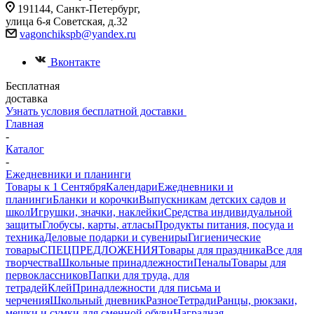
191144, Санкт-Петербург,
улица 6-я Советская, д.32
vagonchikspb@yandex.ru
Вконтакте
Бесплатная
доставка
Узнать условия бесплатной доставки
Главная
-
Каталог
-
Ежедневники и планинги
Товары к 1 Сентября
Календари
Ежедневники и
планинги
Бланки и корочки
Выпускникам детских садов и
школ
Игрушки, значки, наклейки
Средства индивидуальной
защиты
Глобусы, карты, атласы
Продукты питания, посуда и
техника
Деловые подарки и сувениры
Гигиенические
товары
СПЕЦПРЕДЛОЖЕНИЯ
Товары для праздника
Все для
творчества
Школьные принадлежности
Пеналы
Товары для
первоклассников
Папки для труда, для
тетрадей
Клей
Принадлежности для письма и
черчения
Школьный дневник
Разное
Тетради
Ранцы, рюкзаки,
мешки и сумки для сменной обуви
Наградная