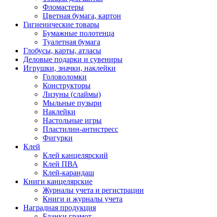
Фломастеры
Цветная бумага, картон
Гигиенические товары
Бумажные полотенца
Туалетная бумага
Глобусы, карты, атласы
Деловые подарки и сувениры
Игрушки, значки, наклейки
Головоломки
Конструкторы
Лизуны (слаймы)
Мыльные пузыри
Наклейки
Настольные игры
Пластилин-антистресс
Фигурки
Клей
Клей канцелярский
Клей ПВА
Клей-карандаш
Книги канцелярские
Журналы учета и регистрации
Книги и журналы учета
Наградная продукция
Бланки грамот