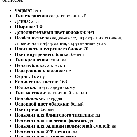
Формат
:
А5
Тип ежедневника
:
датированный
Длина
:
213
Ширина
:
138
Дополнительный цвет обложки
:
нет
Особенности
:
закладка-ляссе, перфорация уголков,
справочная информация, скругленные углы
Плотность внутреннего блока
:
70
Цвет внутреннего блока
:
белый
Тип крепления
:
сшивка
Печать блока
:
2 краски
Подарочная упаковка
:
нет
Серия
:
Towny
Количество листов
:
168
Обложка
:
под гладкую кожу
Тип застежки
:
магнитный клапан
Вид обложки
:
твердая
Основной цвет обложки
:
белый
Цвет среза
:
белый
Подходит для блинтового тиснения
:
да
Подходит для тиснения фольгой
:
да
Подходит для заливки полимерной смолой
:
да
Подходит для УФ-печати
:
да
Подходит для тампопечати
:
да