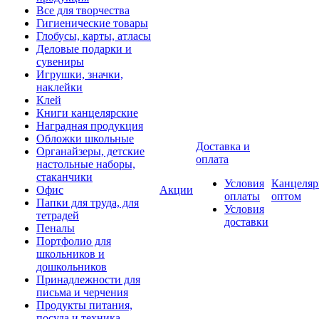
Все для творчества
Гигиенические товары
Глобусы, карты, атласы
Деловые подарки и
сувениры
Игрушки, значки,
наклейки
Клей
Книги канцелярские
Наградная продукция
Обложки школьные
Доставка и
Органайзеры, детские
оплата
настольные наборы,
стаканчики
Условия
Канцеляр
Офис
Акции
оплаты
оптом
Папки для труда, для
Условия
тетрадей
доставки
Пеналы
Портфолио для
школьников и
дошкольников
Принадлежности для
письма и черчения
Продукты питания,
посуда и техника