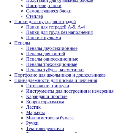
Подставки для бумажных блоков
Портфели, папки
Самоклеящиеся блоки
Степлер
Папки для труда, для тетрадей
Папки для тетрадей А-5, А-4
Папки для труда без наполнения
Папки с ручками
Пеналы
Пеналы двухсекционные
Пеналы для кистей
Пеналы односекционные
Пеналы трехсекционные
Пеналы тубусы, косметички
Портфолио для школьников и дошкольников
Принадлежности для письма и черчения
Готовальни, циркули
Инструменты для построения и измерения
Карандаши простые
Корректор-замазка
Ластик
Маркеры
Миллиметровая бумага
Ручки
Текстовыделители