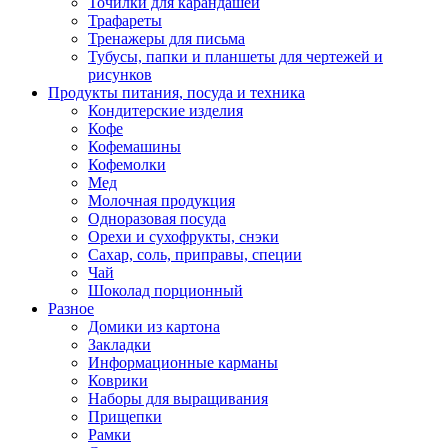
Точилки для карандашей
Трафареты
Тренажеры для письма
Тубусы, папки и планшеты для чертежей и
рисунков
Продукты питания, посуда и техника
Кондитерские изделия
Кофе
Кофемашины
Кофемолки
Мед
Молочная продукция
Одноразовая посуда
Орехи и сухофрукты, снэки
Сахар, соль, приправы, специи
Чай
Шоколад порционный
Разное
Домики из картона
Закладки
Информационные карманы
Коврики
Наборы для выращивания
Прищепки
Рамки