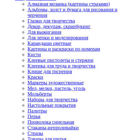
Алмазная мозаика (картины стразами)
Альбомы, холст и бумага для рисования и
черчения
Глазки для творчества
Декор, декупаж, скрапбукинг
Для выжигания
Для лепки и моделирования
Карандаши цветные
Картины и раскраски по номерам
Кисти
Клеевые пистолеты и стержни
Клеенка для труда и творчества
Клише для тиснения
Краски
Маркеры художественные
Мел, мелки, пастель, уголь
Мольберты
Наборы для творчества
Настольные покрытия
Палитры
Перья
Проволока синельная
Стаканы-непроливайки
Стразы
Товары для шитья