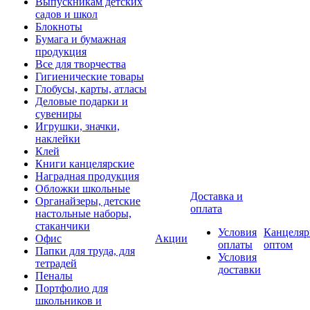
Выпускникам детских
садов и школ
Блокноты
Бумага и бумажная
продукция
Все для творчества
Гигиенические товары
Глобусы, карты, атласы
Деловые подарки и
сувениры
Игрушки, значки,
наклейки
Клей
Книги канцелярские
Наградная продукция
Обложки школьные
Доставка и
Органайзеры, детские
оплата
настольные наборы,
стаканчики
Условия
Канцеляр
Офис
Акции
оплаты
оптом
Папки для труда, для
Условия
тетрадей
доставки
Пеналы
Портфолио для
школьников и