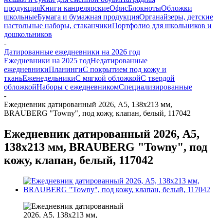
продукция
Книги канцелярские
Офис
Блокноты
Обложки
школьные
Бумага и бумажная продукция
Органайзеры, детские
настольные наборы, стаканчики
Портфолио для школьников и
дошкольников
-
Датированные ежедневники на 2026 год
Ежедневники на 2025 год
Недатированные
ежедневники
Планинги
С покрытием под кожу и
ткань
Еженедельники
С мягкой обложкой
С твердой
обложкой
Наборы с ежедневником
Специализированные
-
Ежедневник датированный 2026, А5, 138x213 мм,
BRAUBERG "Towny", под кожу, клапан, белый, 117042
Ежедневник датированный 2026, А5,
138x213 мм, BRAUBERG "Towny", под
кожу, клапан, белый, 117042