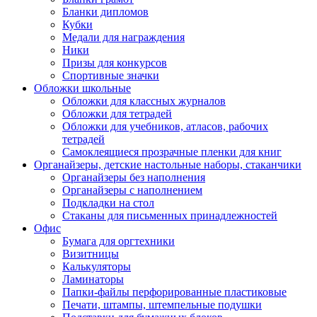
Бланки дипломов
Кубки
Медали для награждения
Ники
Призы для конкурсов
Спортивные значки
Обложки школьные
Обложки для классных журналов
Обложки для тетрадей
Обложки для учебников, атласов, рабочих
тетрадей
Самоклеящиеся прозрачные пленки для книг
Органайзеры, детские настольные наборы, стаканчики
Органайзеры без наполнения
Органайзеры с наполнением
Подкладки на стол
Стаканы для письменных принадлежностей
Офис
Бумага для оргтехники
Визитницы
Калькуляторы
Ламинаторы
Папки-файлы перфорированные пластиковые
Печати, штампы, штемпельные подушки