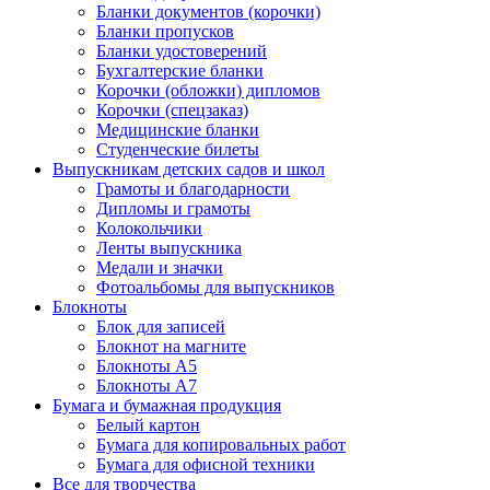
Бланки документов (корочки)
Бланки пропусков
Бланки удостоверений
Бухгалтерские бланки
Корочки (обложки) дипломов
Корочки (спецзаказ)
Медицинские бланки
Студенческие билеты
Выпускникам детских садов и школ
Грамоты и благодарности
Дипломы и грамоты
Колокольчики
Ленты выпускника
Медали и значки
Фотоальбомы для выпускников
Блокноты
Блок для записей
Блокнот на магните
Блокноты А5
Блокноты А7
Бумага и бумажная продукция
Белый картон
Бумага для копировальных работ
Бумага для офисной техники
Все для творчества