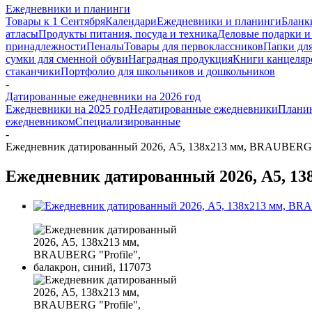
Ежедневники и планинги
Товары к 1 Сентября
Календари
Ежедневники и планинги
Бланк
атласы
Продукты питания, посуда и техника
Деловые подарки и
принадлежности
Пеналы
Товары для первоклассников
Папки для
сумки для сменной обуви
Наградная продукция
Книги канцеляр
стаканчики
Портфолио для школьников и дошкольников
-
Датированные ежедневники на 2026 год
Ежедневники на 2025 год
Недатированные ежедневники
Плани
ежедневником
Специализированные
-
Ежедневник датированный 2026, А5, 138x213 мм, BRAUBERG "P
Ежедневник датированный 2026, А5, 138