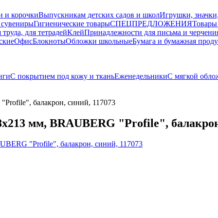
и и корочки
Выпускникам детских садов и школ
Игрушки, значки
 сувениры
Гигиенические товары
СПЕЦПРЕДЛОЖЕНИЯ
Товары
 труда, для тетрадей
Клей
Принадлежности для письма и черчени
ские
Офис
Блокноты
Обложки школьные
Бумага и бумажная прод
нги
С покрытием под кожу и ткань
Еженедельники
С мягкой обло
rofile", балакрон, синий, 117073
x213 мм, BRAUBERG "Profile", балакрон