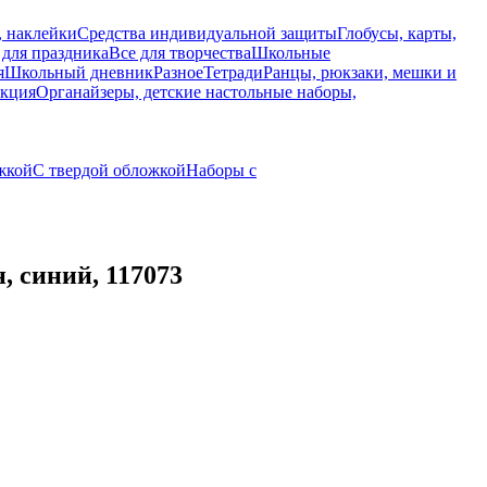
, наклейки
Средства индивидуальной защиты
Глобусы, карты,
 для праздника
Все для творчества
Школьные
я
Школьный дневник
Разное
Тетради
Ранцы, рюкзаки, мешки и
укция
Органайзеры, детские настольные наборы,
жкой
С твердой обложкой
Наборы с
, синий, 117073