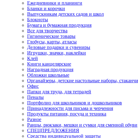
Ежедневники и планинги
Бланки и корочки
Выпускникам детских садов и школ
Блокноты
Бумага и бумажная продукция
Все для творчества
Гигиенические товары
Глобусы, карты, атласы
Деловые подарки и сувениры
Игрушки, значки, наклейки
Клей
Книги канцелярские
Наградная продукция
Обложки школьные
Органайзеры, детские настольные наборы, стаканч
Офис
Папки для труда, для тетрадей
Пеналы
Портфолио для школьников и дошкольников
Принадлежности для письма и черчения
Продукты питания, посуда и техника
Разное
Ранцы, рюкзаки, мешки и сумки для сменной обуви
СПЕЦПРЕДЛОЖЕНИЯ
Средства индивидуальной защиты