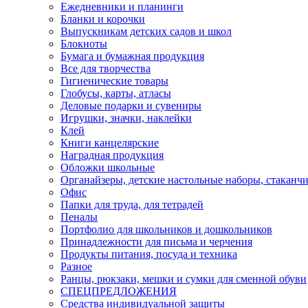
Ежедневники и планинги
Бланки и корочки
Выпускникам детских садов и школ
Блокноты
Бумага и бумажная продукция
Все для творчества
Гигиенические товары
Глобусы, карты, атласы
Деловые подарки и сувениры
Игрушки, значки, наклейки
Клей
Книги канцелярские
Наградная продукция
Обложки школьные
Органайзеры, детские настольные наборы, стаканч
Офис
Папки для труда, для тетрадей
Пеналы
Портфолио для школьников и дошкольников
Принадлежности для письма и черчения
Продукты питания, посуда и техника
Разное
Ранцы, рюкзаки, мешки и сумки для сменной обуви
СПЕЦПРЕДЛОЖЕНИЯ
Средства индивидуальной защиты