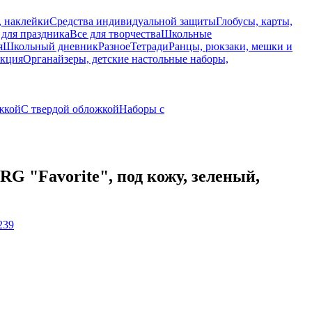
, наклейки
Средства индивидуальной защиты
Глобусы, карты,
 для праздника
Все для творчества
Школьные
я
Школьный дневник
Разное
Тетради
Ранцы, рюкзаки, мешки и
укция
Органайзеры, детские настольные наборы,
жкой
С твердой обложкой
Наборы с
"Favorite", под кожу, зеленый,