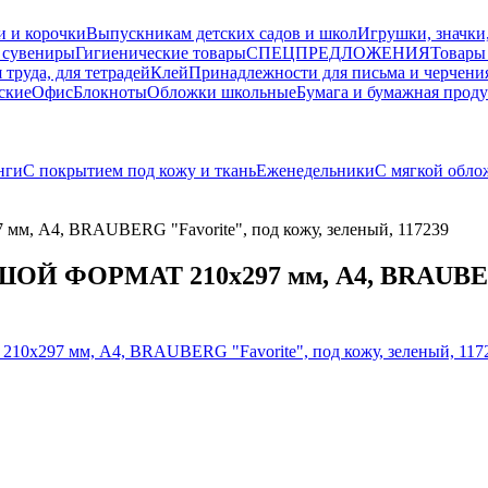
и и корочки
Выпускникам детских садов и школ
Игрушки, значки
 сувениры
Гигиенические товары
СПЕЦПРЕДЛОЖЕНИЯ
Товары
 труда, для тетрадей
Клей
Принадлежности для письма и черчени
ские
Офис
Блокноты
Обложки школьные
Бумага и бумажная прод
нги
С покрытием под кожу и ткань
Еженедельники
С мягкой обло
, А4, BRAUBERG "Favorite", под кожу, зеленый, 117239
ОЙ ФОРМАТ 210х297 мм, А4, BRAUBERG 