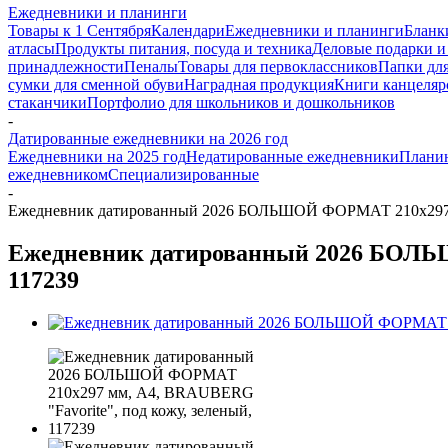
Ежедневники и планинги
Товары к 1 Сентября
Календари
Ежедневники и планинги
Бланк
атласы
Продукты питания, посуда и техника
Деловые подарки и
принадлежности
Пеналы
Товары для первоклассников
Папки для
сумки для сменной обуви
Наградная продукция
Книги канцеляр
стаканчики
Портфолио для школьников и дошкольников
-
Датированные ежедневники на 2026 год
Ежедневники на 2025 год
Недатированные ежедневники
Плани
ежедневником
Специализированные
-
Ежедневник датированный 2026 БОЛЬШОЙ ФОРМАТ 210х297 мм
Ежедневник датированный 2026 БОЛЬШ
117239