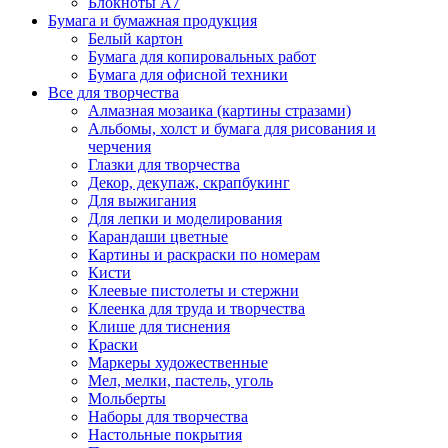
Блокноты А7
Бумага и бумажная продукция
Белый картон
Бумага для копировальных работ
Бумага для офисной техники
Все для творчества
Алмазная мозаика (картины стразами)
Альбомы, холст и бумага для рисования и
черчения
Глазки для творчества
Декор, декупаж, скрапбукинг
Для выжигания
Для лепки и моделирования
Карандаши цветные
Картины и раскраски по номерам
Кисти
Клеевые пистолеты и стержни
Клеенка для труда и творчества
Клише для тиснения
Краски
Маркеры художественные
Мел, мелки, пастель, уголь
Мольберты
Наборы для творчества
Настольные покрытия