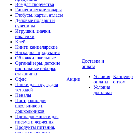
Все для творчества
Гигиенические товары
Глобусы, карты, атласы
Деловые подарки и
сувениры
Игрушки, значки,
наклейки
Клей
Книги канцелярские
Наградная продукция
Обложки школьные
Доставка и
Органайзеры, детские
оплата
настольные наборы,
стаканчики
Условия
Канцеляр
Офис
Акции
оплаты
оптом
Папки для труда, для
Условия
тетрадей
доставки
Пеналы
Портфолио для
школьников и
дошкольников
Принадлежности для
письма и черчения
Продукты питания,
посуда и техника