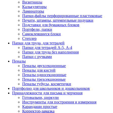
Визитницы
Калькуляторы
Ламинаторы
Папки-файлы перфорированные пластиковые
Печати, штампы, штемпельные подушки
Подставки для бумажных блоков
Портфели, папки
Самоклеящиеся блоки
Степлер
Папки для труда, для тетрадей
Папки для тетрадей А-5, А-4
Папки для труда без наполнения
Папки с ручками
Пеналы
Пеналы двухсекционные
Пеналы для кистей
Пеналы односекционные
Пеналы трехсекционные
Пеналы тубусы, косметички
Портфолио для школьников и дошкольников
Принадлежности для письма и черчения
Готовальни, циркули
Инструменты для построения и измерения
Карандаши простые
Корректор-замазка