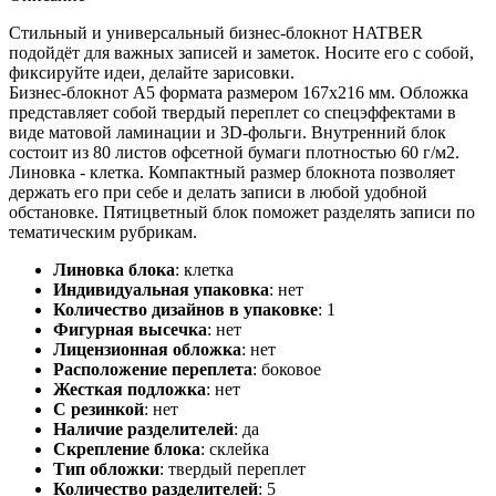
Стильный и универсальный бизнес-блокнот HATBER
подойдёт для важных записей и заметок. Носите его с собой,
фиксируйте идеи, делайте зарисовки.
Бизнес-блокнот А5 формата размером 167х216 мм. Обложка
представляет собой твердый переплет со спецэффектами в
виде матовой ламинации и 3D-фольги. Внутренний блок
состоит из 80 листов офсетной бумаги плотностью 60 г/м2.
Линовка - клетка. Компактный размер блокнота позволяет
держать его при себе и делать записи в любой удобной
обстановке. Пятицветный блок поможет разделять записи по
тематическим рубрикам.
Линовка блока
:
клетка
Индивидуальная упаковка
:
нет
Количество дизайнов в упаковке
:
1
Фигурная высечка
:
нет
Лицензионная обложка
:
нет
Расположение переплета
:
боковое
Жесткая подложка
:
нет
С резинкой
:
нет
Наличие разделителей
:
да
Скрепление блока
:
склейка
Тип обложки
:
твердый переплет
Количество разделителей
:
5