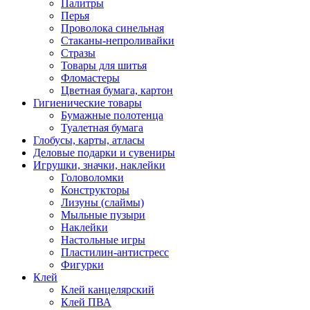
Палитры
Перья
Проволока синельная
Стаканы-непроливайки
Стразы
Товары для шитья
Фломастеры
Цветная бумага, картон
Гигиенические товары
Бумажные полотенца
Туалетная бумага
Глобусы, карты, атласы
Деловые подарки и сувениры
Игрушки, значки, наклейки
Головоломки
Конструкторы
Лизуны (слаймы)
Мыльные пузыри
Наклейки
Настольные игры
Пластилин-антистресс
Фигурки
Клей
Клей канцелярский
Клей ПВА