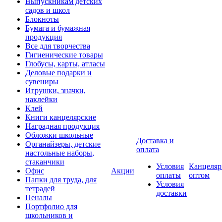
Выпускникам детских
садов и школ
Блокноты
Бумага и бумажная
продукция
Все для творчества
Гигиенические товары
Глобусы, карты, атласы
Деловые подарки и
сувениры
Игрушки, значки,
наклейки
Клей
Книги канцелярские
Наградная продукция
Обложки школьные
Доставка и
Органайзеры, детские
оплата
настольные наборы,
стаканчики
Условия
Канцеляр
Офис
Акции
оплаты
оптом
Папки для труда, для
Условия
тетрадей
доставки
Пеналы
Портфолио для
школьников и