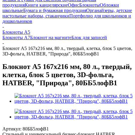
продукция
Книги канцелярские
Офис
Блокноты
Обложки
школьные
Бумага и бумажная продукция
Органайзеры, детские
настольные наборы, стаканчики
Портфолио для школьников и
дошкольников
-
Блокноты А5
Блокноты А7
Блокнот на магните
Блок для записей
-
Блокнот А5 167х216 мм, 80 л., твердый, клетка, блок 5 цветов,
3D-фольга, HATBER, "Природа", 80ББ5лофВ1
Блокнот А5 167х216 мм, 80 л., твердый,
клетка, блок 5 цветов, 3D-фольга,
HATBER, "Природа", 80ББ5лофВ1
Артикул:
80ББ5лофВ1
Стильный и универсальный бизнес-блокнот HATBER