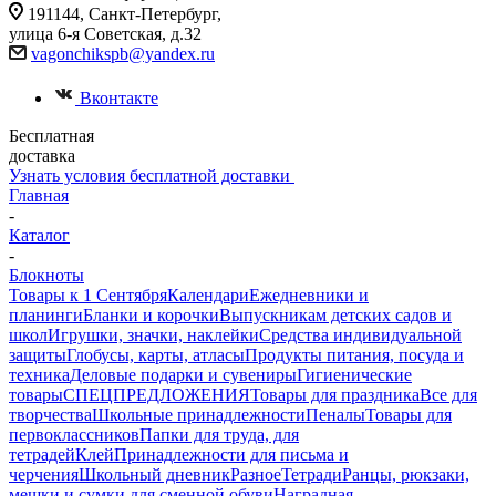
191144, Санкт-Петербург,
улица 6-я Советская, д.32
vagonchikspb@yandex.ru
Вконтакте
Бесплатная
доставка
Узнать условия бесплатной доставки
Главная
-
Каталог
-
Блокноты
Товары к 1 Сентября
Календари
Ежедневники и
планинги
Бланки и корочки
Выпускникам детских садов и
школ
Игрушки, значки, наклейки
Средства индивидуальной
защиты
Глобусы, карты, атласы
Продукты питания, посуда и
техника
Деловые подарки и сувениры
Гигиенические
товары
СПЕЦПРЕДЛОЖЕНИЯ
Товары для праздника
Все для
творчества
Школьные принадлежности
Пеналы
Товары для
первоклассников
Папки для труда, для
тетрадей
Клей
Принадлежности для письма и
черчения
Школьный дневник
Разное
Тетради
Ранцы, рюкзаки,
мешки и сумки для сменной обуви
Наградная