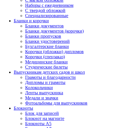
С мягкой обложкой
Наборы с ежедневником
С твердой обложкой
Специализированные
Бланки и корочки
Бланки документов
Бланки документов (корочки)
Бланки пропусков
Бланки удостоверений
Бухгалтерские бланки
Корочки (обложки) дипломов
Корочки (спецзаказ)
Медицинские бланки
Студенческие билеты
Выпускникам детских садов и школ
Грамоты и благодарности
Дипломы и грамоты
Колокольчики
Ленты выпускника
Медали и значки
Фотоальбомы для выпускников
Блокноты
Блок для записей
Блокнот на магните
Блокноты А5