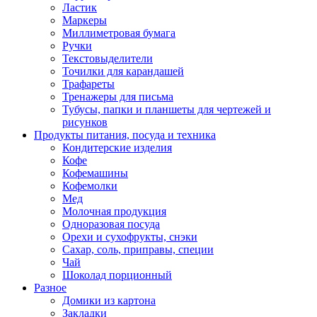
Ластик
Маркеры
Миллиметровая бумага
Ручки
Текстовыделители
Точилки для карандашей
Трафареты
Тренажеры для письма
Тубусы, папки и планшеты для чертежей и
рисунков
Продукты питания, посуда и техника
Кондитерские изделия
Кофе
Кофемашины
Кофемолки
Мед
Молочная продукция
Одноразовая посуда
Орехи и сухофрукты, снэки
Сахар, соль, приправы, специи
Чай
Шоколад порционный
Разное
Домики из картона
Закладки