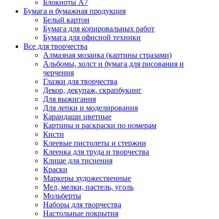
Блокноты А7
Бумага и бумажная продукция
Белый картон
Бумага для копировальных работ
Бумага для офисной техники
Все для творчества
Алмазная мозаика (картины стразами)
Альбомы, холст и бумага для рисования и
черчения
Глазки для творчества
Декор, декупаж, скрапбукинг
Для выжигания
Для лепки и моделирования
Карандаши цветные
Картины и раскраски по номерам
Кисти
Клеевые пистолеты и стержни
Клеенка для труда и творчества
Клише для тиснения
Краски
Маркеры художественные
Мел, мелки, пастель, уголь
Мольберты
Наборы для творчества
Настольные покрытия