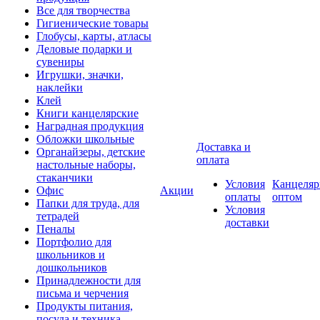
Все для творчества
Гигиенические товары
Глобусы, карты, атласы
Деловые подарки и
сувениры
Игрушки, значки,
наклейки
Клей
Книги канцелярские
Наградная продукция
Обложки школьные
Доставка и
Органайзеры, детские
оплата
настольные наборы,
стаканчики
Условия
Канцеляр
Офис
Акции
оплаты
оптом
Папки для труда, для
Условия
тетрадей
доставки
Пеналы
Портфолио для
школьников и
дошкольников
Принадлежности для
письма и черчения
Продукты питания,
посуда и техника