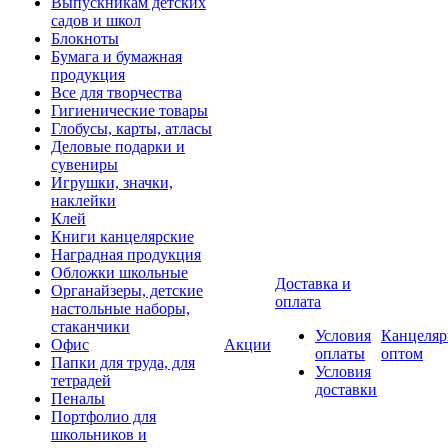
Выпускникам детских
садов и школ
Блокноты
Бумага и бумажная
продукция
Все для творчества
Гигиенические товары
Глобусы, карты, атласы
Деловые подарки и
сувениры
Игрушки, значки,
наклейки
Клей
Книги канцелярские
Наградная продукция
Обложки школьные
Доставка и
Органайзеры, детские
оплата
настольные наборы,
стаканчики
Условия
Канцеляр
Офис
Акции
оплаты
оптом
Папки для труда, для
Условия
тетрадей
доставки
Пеналы
Портфолио для
школьников и