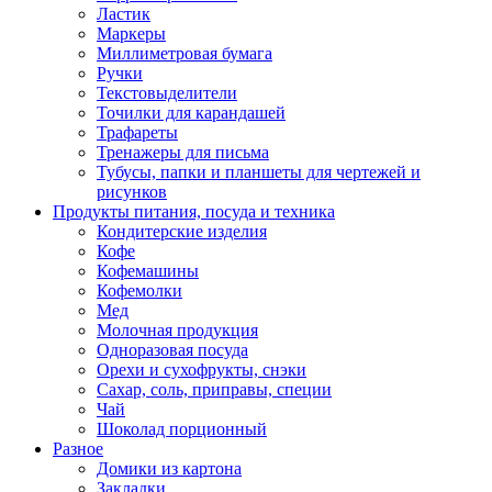
Ластик
Маркеры
Миллиметровая бумага
Ручки
Текстовыделители
Точилки для карандашей
Трафареты
Тренажеры для письма
Тубусы, папки и планшеты для чертежей и
рисунков
Продукты питания, посуда и техника
Кондитерские изделия
Кофе
Кофемашины
Кофемолки
Мед
Молочная продукция
Одноразовая посуда
Орехи и сухофрукты, снэки
Сахар, соль, приправы, специи
Чай
Шоколад порционный
Разное
Домики из картона
Закладки