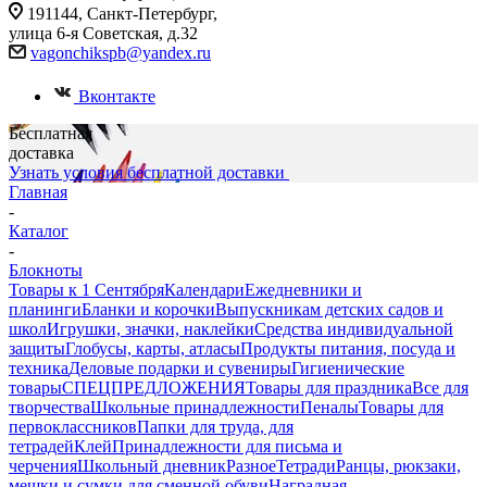
191144, Санкт-Петербург,
улица 6-я Советская, д.32
vagonchikspb@yandex.ru
Вконтакте
Бесплатная
доставка
Узнать условия бесплатной доставки
Главная
-
Каталог
-
Блокноты
Товары к 1 Сентября
Календари
Ежедневники и
планинги
Бланки и корочки
Выпускникам детских садов и
школ
Игрушки, значки, наклейки
Средства индивидуальной
защиты
Глобусы, карты, атласы
Продукты питания, посуда и
техника
Деловые подарки и сувениры
Гигиенические
товары
СПЕЦПРЕДЛОЖЕНИЯ
Товары для праздника
Все для
творчества
Школьные принадлежности
Пеналы
Товары для
первоклассников
Папки для труда, для
тетрадей
Клей
Принадлежности для письма и
черчения
Школьный дневник
Разное
Тетради
Ранцы, рюкзаки,
мешки и сумки для сменной обуви
Наградная