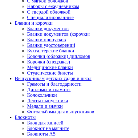
С мягкой обложкой
Наборы с ежедневником
С твердой обложкой
Специализированные
Бланки и корочки
Бланки документов
Бланки документов (корочки)
Бланки пропусков
Бланки удостоверений
Бухгалтерские бланки
Корочки (обложки) дипломов
Корочки (спецзаказ)
Медицинские бланки
Студенческие билеты
Выпускникам детских садов и школ
Грамоты и благодарности
Дипломы и грамоты
Колокольчики
Ленты выпускника
Медали и значки
Фотоальбомы для выпускников
Блокноты
Блок для записей
Блокнот на магните
Блокноты А5