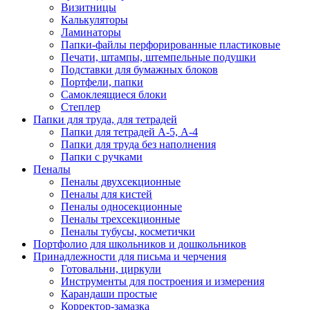
Визитницы
Калькуляторы
Ламинаторы
Папки-файлы перфорированные пластиковые
Печати, штампы, штемпельные подушки
Подставки для бумажных блоков
Портфели, папки
Самоклеящиеся блоки
Степлер
Папки для труда, для тетрадей
Папки для тетрадей А-5, А-4
Папки для труда без наполнения
Папки с ручками
Пеналы
Пеналы двухсекционные
Пеналы для кистей
Пеналы односекционные
Пеналы трехсекционные
Пеналы тубусы, косметички
Портфолио для школьников и дошкольников
Принадлежности для письма и черчения
Готовальни, циркули
Инструменты для построения и измерения
Карандаши простые
Корректор-замазка