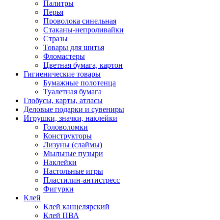
Палитры
Перья
Проволока синельная
Стаканы-непроливайки
Стразы
Товары для шитья
Фломастеры
Цветная бумага, картон
Гигиенические товары
Бумажные полотенца
Туалетная бумага
Глобусы, карты, атласы
Деловые подарки и сувениры
Игрушки, значки, наклейки
Головоломки
Конструкторы
Лизуны (слаймы)
Мыльные пузыри
Наклейки
Настольные игры
Пластилин-антистресс
Фигурки
Клей
Клей канцелярский
Клей ПВА