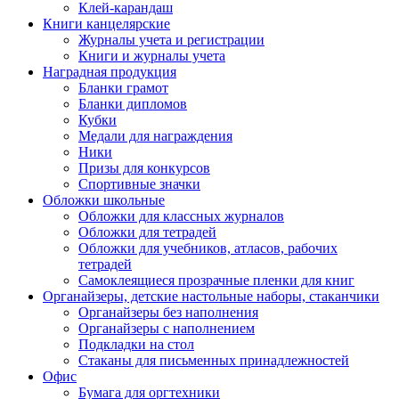
Клей-карандаш
Книги канцелярские
Журналы учета и регистрации
Книги и журналы учета
Наградная продукция
Бланки грамот
Бланки дипломов
Кубки
Медали для награждения
Ники
Призы для конкурсов
Спортивные значки
Обложки школьные
Обложки для классных журналов
Обложки для тетрадей
Обложки для учебников, атласов, рабочих
тетрадей
Самоклеящиеся прозрачные пленки для книг
Органайзеры, детские настольные наборы, стаканчики
Органайзеры без наполнения
Органайзеры с наполнением
Подкладки на стол
Стаканы для письменных принадлежностей
Офис
Бумага для оргтехники