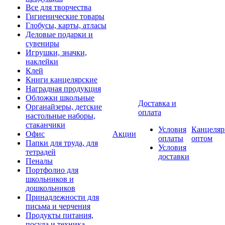
Все для творчества
Гигиенические товары
Глобусы, карты, атласы
Деловые подарки и
сувениры
Игрушки, значки,
наклейки
Клей
Книги канцелярские
Наградная продукция
Обложки школьные
Доставка и
Органайзеры, детские
оплата
настольные наборы,
стаканчики
Условия
Канцеляр
Офис
Акции
оплаты
оптом
Папки для труда, для
Условия
тетрадей
доставки
Пеналы
Портфолио для
школьников и
дошкольников
Принадлежности для
письма и черчения
Продукты питания,
посуда и техника