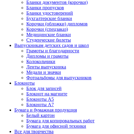
Бланки документов (корочки)
Бланки пропусков
Бланки удостоверений
Бухгалтерские бланки
Корочки (обложки) дипломов
Корочки (спецзаказ)
Медицинские бланки
Студенческие билеты
Выпускникам детских садов и школ
Грамоты и благодарности
Дипломы и грамоты
Колокольчики
Ленты выпускника
Медали и значки
Фотоальбомы для выпускников
Блокноты
Блок для записей
Блокнот на магните
Блокноты А5
Блокноты А7
Бумага и бумажная продукция
Белый картон
Бумага для копировальных работ
Бумага для офисной техники
Все для творчества