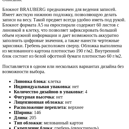
Блокнот BRAUBERG предназначен для ведения записей.
Имеет жесткую нижнюю подложку, позволяющую делать
записи на весу. Такой предмет всегда удобно иметь под рукой.
Блокнот формата А5 на евроспирали содержит 60 листов с
линовкой в клетку, что позволяет зафиксировать большой
объем нужной информации и дает возможность аккуратно
заполнить цифровые значения, а также нанести чертежные
зарисовки. Гребень расположен сверху. Обложка выполнена
из мелованного картона плотностью 190 г/м2. Внутренний
блок состоит из белой офсетной бумаги плотностью 60 г/м2.
Поставляется в одном или нескольких вариантах дизайна без
возможности выбора.
Линовка блока
:
клетка
Индивидуальная упаковка
:
нет
Количество дизайнов в упаковке
:
4
Фигурная высечка
:
нет
Лицензионная обложка
:
нет
Расположение переплета
:
верхнее
Ширина
:
146
Длина
:
205
Тип обложки
:
мелованный картон
Скрепление блока
:
гребень (евроспираль)