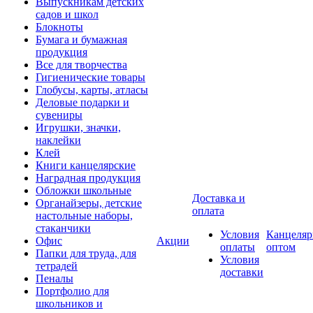
Выпускникам детских
садов и школ
Блокноты
Бумага и бумажная
продукция
Все для творчества
Гигиенические товары
Глобусы, карты, атласы
Деловые подарки и
сувениры
Игрушки, значки,
наклейки
Клей
Книги канцелярские
Наградная продукция
Обложки школьные
Доставка и
Органайзеры, детские
оплата
настольные наборы,
стаканчики
Условия
Канцеляр
Офис
Акции
оплаты
оптом
Папки для труда, для
Условия
тетрадей
доставки
Пеналы
Портфолио для
школьников и