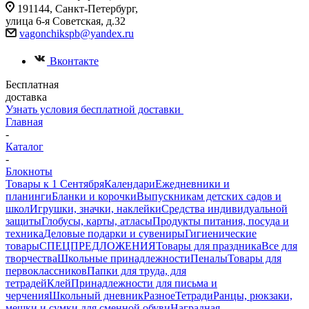
191144, Санкт-Петербург,
улица 6-я Советская, д.32
vagonchikspb@yandex.ru
Вконтакте
Бесплатная
доставка
Узнать условия бесплатной доставки
Главная
-
Каталог
-
Блокноты
Товары к 1 Сентября
Календари
Ежедневники и
планинги
Бланки и корочки
Выпускникам детских садов и
школ
Игрушки, значки, наклейки
Средства индивидуальной
защиты
Глобусы, карты, атласы
Продукты питания, посуда и
техника
Деловые подарки и сувениры
Гигиенические
товары
СПЕЦПРЕДЛОЖЕНИЯ
Товары для праздника
Все для
творчества
Школьные принадлежности
Пеналы
Товары для
первоклассников
Папки для труда, для
тетрадей
Клей
Принадлежности для письма и
черчения
Школьный дневник
Разное
Тетради
Ранцы, рюкзаки,
мешки и сумки для сменной обуви
Наградная