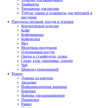
Трафареты
Тренажеры для письма
Тубусы, папки и планшеты для чертежей и
рисунков
Продукты питания, посуда и техника
Кондитерские изделия
Кофе
Кофемашины
Кофемолки
Мед
Молочная продукция
Одноразовая посуда
Орехи и сухофрукты, снэки
Сахар, соль, приправы, специи
Чай
Шоколад порционный
Разное
Домики из картона
Закладки
Информационные карманы
Коврики
Наборы для выращивания
Прищепки
Рамки