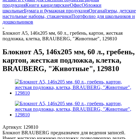
продукция
Книги канцелярские
Офис
Обложки
школьные
Бумага и бумажная продукция
Органайзеры, детские
настольные наборы, стаканчики
Портфолио для школьников и
дошкольников
-
Блокнот А5, 146х205 мм, 60 л., гребень, картон, жесткая
подложка, клетка, BRAUBERG, "Животные", 129810
Блокнот А5, 146х205 мм, 60 л., гребень,
картон, жесткая подложка, клетка,
BRAUBERG, "Животные", 129810
Артикул:
129810
Блокнот BRAUBERG предназначен для ведения записей.
Имеет жесткую нижнюю подложку, позволяющую делать