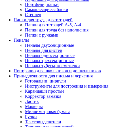
Портфели, папки
Самоклеящиеся блоки
Степлер
Папки для труда, для тетрадей
Папки для тетрадей А-5, А-4
Папки для труда без наполнения
Папки с ручками
Пеналы
Пеналы двухсекционные
Пеналы для кистей
Пеналы односекционные
Пеналы трехсекционные
Пеналы тубусы, косметички
Портфолио для школьников и дошкольников
Принадлежности для письма и черчения
Готовальни, циркули
Инструменты для построения и измерения
Карандаши простые
Корректор-замазка
Ластик
Маркеры
Миллиметровая бумага
Ручки
Текстовыделители
Точилки для карандашей