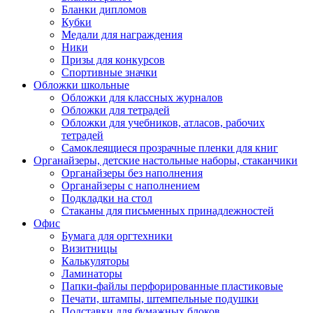
Бланки дипломов
Кубки
Медали для награждения
Ники
Призы для конкурсов
Спортивные значки
Обложки школьные
Обложки для классных журналов
Обложки для тетрадей
Обложки для учебников, атласов, рабочих
тетрадей
Самоклеящиеся прозрачные пленки для книг
Органайзеры, детские настольные наборы, стаканчики
Органайзеры без наполнения
Органайзеры с наполнением
Подкладки на стол
Стаканы для письменных принадлежностей
Офис
Бумага для оргтехники
Визитницы
Калькуляторы
Ламинаторы
Папки-файлы перфорированные пластиковые
Печати, штампы, штемпельные подушки
Подставки для бумажных блоков