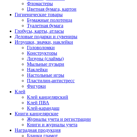
Фломастеры
Цветная бумага, картон
Гигиенические товары
Бумажные полотенца
Туалетная бумага
Глобусы, карты, атласы
Деловые подарки и сувениры
Игрушки, значки, наклейки
Головоломки
Конструкторы
Лизуны (слаймы)
Мыльные пузыри
Наклейки
Настольные игры
Пластилин-антистресс
Фигурки
Клей
Клей канцелярский
Клей ПВА
Клей-карандаш
Книги канцелярские
Журналы учета и регистрации
Книги и журналы учета
Наградная продукция
Бланки грамот