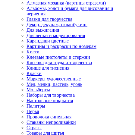
Алмазная мозаика (картины стразами)
Альбомы, холст и бумага для рисования и
черчения
Глазки для творчества
Декор, декупаж, скрапбукинг
Для выжигания
Для лепки и моделирования
Карандаши цветные
Картины и раскраски по номерам
Кисти
Клеевые пистолеты и стержни
Клеенка для труда и творчества
Клише для тиснения
Краски
Маркеры художественные
Мел, мелки, пастель, уголь
Мольберты
Наборы для творчества
Настольные покрытия
Палитры
Перья
Проволока синельная
Стаканы-непроливайки
Стразы
Товары для шитья