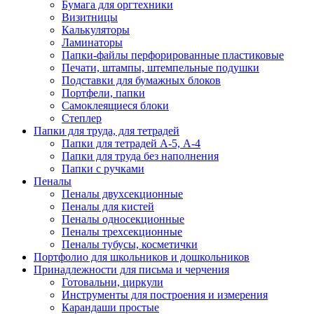
Бумага для оргтехники
Визитницы
Калькуляторы
Ламинаторы
Папки-файлы перфорированные пластиковые
Печати, штампы, штемпельные подушки
Подставки для бумажных блоков
Портфели, папки
Самоклеящиеся блоки
Степлер
Папки для труда, для тетрадей
Папки для тетрадей А-5, А-4
Папки для труда без наполнения
Папки с ручками
Пеналы
Пеналы двухсекционные
Пеналы для кистей
Пеналы односекционные
Пеналы трехсекционные
Пеналы тубусы, косметички
Портфолио для школьников и дошкольников
Принадлежности для письма и черчения
Готовальни, циркули
Инструменты для построения и измерения
Карандаши простые