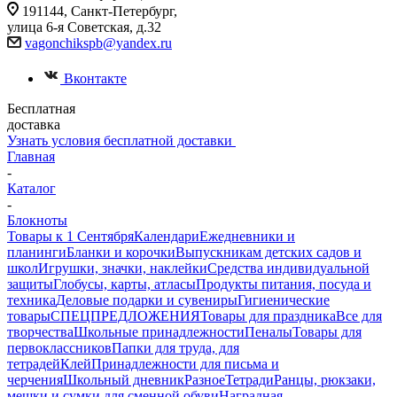
191144, Санкт-Петербург,
улица 6-я Советская, д.32
vagonchikspb@yandex.ru
Вконтакте
Бесплатная
доставка
Узнать условия бесплатной доставки
Главная
-
Каталог
-
Блокноты
Товары к 1 Сентября
Календари
Ежедневники и
планинги
Бланки и корочки
Выпускникам детских садов и
школ
Игрушки, значки, наклейки
Средства индивидуальной
защиты
Глобусы, карты, атласы
Продукты питания, посуда и
техника
Деловые подарки и сувениры
Гигиенические
товары
СПЕЦПРЕДЛОЖЕНИЯ
Товары для праздника
Все для
творчества
Школьные принадлежности
Пеналы
Товары для
первоклассников
Папки для труда, для
тетрадей
Клей
Принадлежности для письма и
черчения
Школьный дневник
Разное
Тетради
Ранцы, рюкзаки,
мешки и сумки для сменной обуви
Наградная