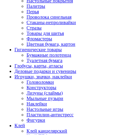
Настольные покрытия
Палитры
Перья
Проволока синельная
Стаканы-непроливайки
Стразы
Товары для шитья
Фломастеры
Цветная бумага, картон
Гигиенические товары
Бумажные полотенца
Туалетная бумага
Глобусы, карты, атласы
Деловые подарки и сувениры
Игрушки, значки, наклейки
Головоломки
Конструкторы
Лизуны (слаймы)
Мыльные пузыри
Наклейки
Настольные игры
Пластилин-антистресс
Фигурки
Клей
Клей канцелярский