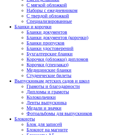
С мягкой обложкой
Наборы с ежедневником
С твердой обложкой
Специализированные
Бланки и корочки
Бланки документов
Бланки документов (корочки)
Бланки пропусков
Бланки удостоверений
Бухгалтерские бланки
Корочки (обложки) дипломов
Корочки (спецзаказ)
Медицинские бланки
Студенческие билеты
Выпускникам детских садов и школ
Грамоты и благодарности
Дипломы и грамоты
Колокольчики
Ленты выпускника
Медали и значки
Фотоальбомы для выпускников
Блокноты
Блок для записей
Блокнот на магните