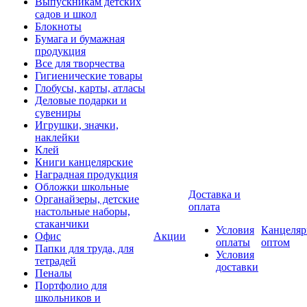
Выпускникам детских
садов и школ
Блокноты
Бумага и бумажная
продукция
Все для творчества
Гигиенические товары
Глобусы, карты, атласы
Деловые подарки и
сувениры
Игрушки, значки,
наклейки
Клей
Книги канцелярские
Наградная продукция
Обложки школьные
Доставка и
Органайзеры, детские
оплата
настольные наборы,
стаканчики
Условия
Канцеляр
Офис
Акции
оплаты
оптом
Папки для труда, для
Условия
тетрадей
доставки
Пеналы
Портфолио для
школьников и