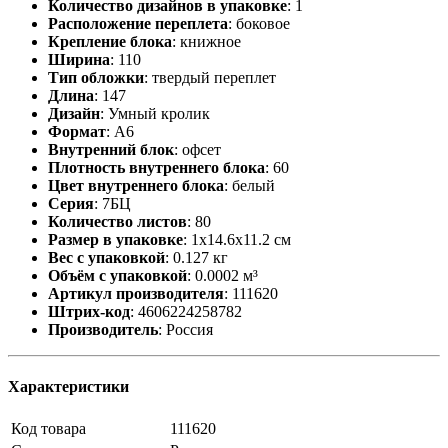
Количество дизайнов в упаковке
:
1
Расположение переплета
:
боковое
Крепление блока
:
книжное
Ширина
:
110
Тип обложки
:
твердый переплет
Длина
:
147
Дизайн
:
Умный кролик
Формат
:
А6
Внутренний блок
:
офсет
Плотность внутреннего блока
:
60
Цвет внутреннего блока
:
белый
Серия
:
7БЦ
Количество листов
:
80
Размер в упаковке
:
1x14.6x11.2 см
Вес с упаковкой
:
0.127 кг
Объём с упаковкой
:
0.0002 м³
Артикул производителя
:
111620
Штрих-код
:
4606224258782
Производитель
:
Россия
Характеристики
Код товара
111620