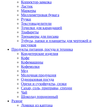
Корректор-замазка
Ластик
Маркеры
Миллиметровая бумага
Ручки
Текстовыделители
Точилки для карандашей
Трафареты
Тренажеры для письма
Тубусы, папки и планшеты для чертежей и
рисунков
Продукты питания, посуда и техника
Кондитерские изделия
Кофе
Кофемашины
Кофемолки
Мед
Молочная продукция
Одноразовая посуда
Орехи и сухофрукты, снэки
Сахар, соль, приправы, специи
Чай
Шоколад порционный
Разное
Домики из картона