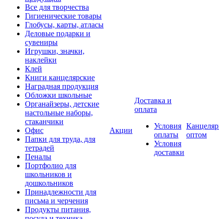
Все для творчества
Гигиенические товары
Глобусы, карты, атласы
Деловые подарки и
сувениры
Игрушки, значки,
наклейки
Клей
Книги канцелярские
Наградная продукция
Обложки школьные
Доставка и
Органайзеры, детские
оплата
настольные наборы,
стаканчики
Условия
Канцеляр
Офис
Акции
оплаты
оптом
Папки для труда, для
Условия
тетрадей
доставки
Пеналы
Портфолио для
школьников и
дошкольников
Принадлежности для
письма и черчения
Продукты питания,
посуда и техника