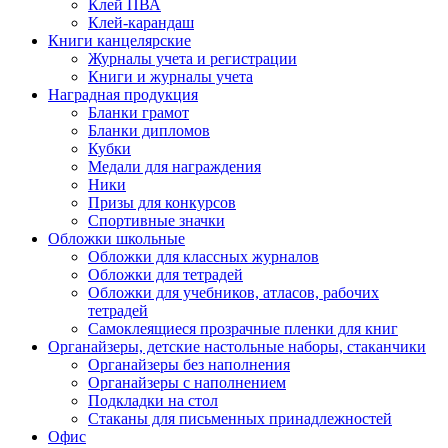
Клей ПВА
Клей-карандаш
Книги канцелярские
Журналы учета и регистрации
Книги и журналы учета
Наградная продукция
Бланки грамот
Бланки дипломов
Кубки
Медали для награждения
Ники
Призы для конкурсов
Спортивные значки
Обложки школьные
Обложки для классных журналов
Обложки для тетрадей
Обложки для учебников, атласов, рабочих
тетрадей
Самоклеящиеся прозрачные пленки для книг
Органайзеры, детские настольные наборы, стаканчики
Органайзеры без наполнения
Органайзеры с наполнением
Подкладки на стол
Стаканы для письменных принадлежностей
Офис