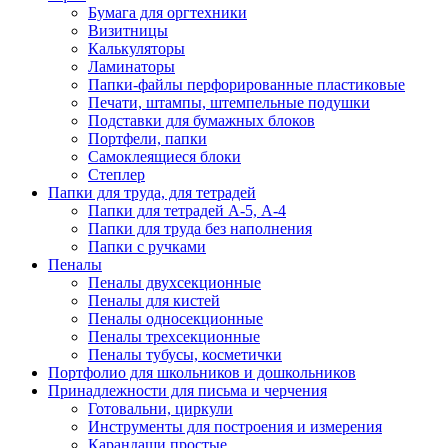
Бумага для оргтехники
Визитницы
Калькуляторы
Ламинаторы
Папки-файлы перфорированные пластиковые
Печати, штампы, штемпельные подушки
Подставки для бумажных блоков
Портфели, папки
Самоклеящиеся блоки
Степлер
Папки для труда, для тетрадей
Папки для тетрадей А-5, А-4
Папки для труда без наполнения
Папки с ручками
Пеналы
Пеналы двухсекционные
Пеналы для кистей
Пеналы односекционные
Пеналы трехсекционные
Пеналы тубусы, косметички
Портфолио для школьников и дошкольников
Принадлежности для письма и черчения
Готовальни, циркули
Инструменты для построения и измерения
Карандаши простые