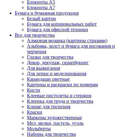
Блокноты А5
Блокноты А7
Бумага и бумажная продукция
Белый картон
Бумага для копировальных работ
Бумага для офисной техники
Все для творчества
Алмазная мозаика (картины стразами)
Альбомы, холст и бумага для рисования и
черчения
Глазки для творчества
Декор, декупаж, скрапбукинг
Для выжигания
Для лепки и моделирования
Карандаши цветные
Картины и раскраски по номерам
Кисти
Клеевые пистолеты и стержни
Клеенка для труда и творчества
Клише для тиснения
Краски
Маркеры художественные
Мел, мелки, пастель, уголь
Мольберты
Наборы для творчества