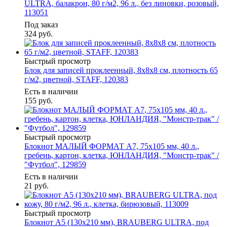
ULTRA, балакрон, 80 г/м2, 96 л., без линовки, розовый,
113051
Под заказ
324
руб.
Быстрый просмотр
Блок для записей проклеенный, 8х8х8 см, плотность 65
г/м2, цветной, STAFF, 120383
Есть в наличии
155
руб.
Быстрый просмотр
Блокнот МАЛЫЙ ФОРМАТ А7, 75х105 мм, 40 л.,
гребень, картон, клетка, ЮНЛАНДИЯ, "Монстр-трак" /
"Футбол", 129859
Есть в наличии
21
руб.
Быстрый просмотр
Блокнот А5 (130х210 мм), BRAUBERG ULTRA, под