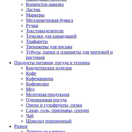
Корректор-замазка
Ластик
Маркеры
Миллиметровая бумага
Ручки
Текстовыделители
Точилки для карандашей
Трафареты
Тренажеры для письма
Тубусы, папки и планшеты для чертежей и
рисунков
Продукты питания, посуда и техника
Кондитерские изделия
Кофе
Кофемашины
Кофемолки
Мед
Молочная продукция
Одноразовая посуда
Орехи и сухофрукты, снэки
Сахар, соль, приправы, специи
Чай
Шоколад порционный
Разное
Домики из картона