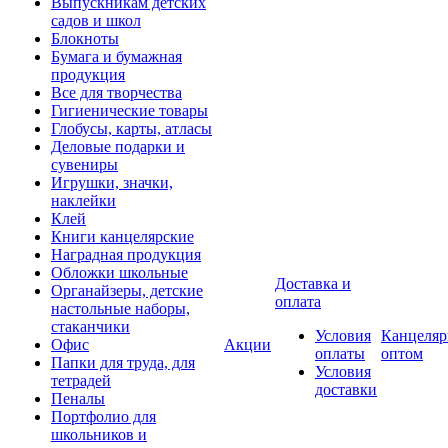
Выпускникам детских
садов и школ
Блокноты
Бумага и бумажная
продукция
Все для творчества
Гигиенические товары
Глобусы, карты, атласы
Деловые подарки и
сувениры
Игрушки, значки,
наклейки
Клей
Книги канцелярские
Наградная продукция
Обложки школьные
Доставка и
Органайзеры, детские
оплата
настольные наборы,
стаканчики
Условия
Канцеляр
Офис
Акции
оплаты
оптом
Папки для труда, для
Условия
тетрадей
доставки
Пеналы
Портфолио для
школьников и