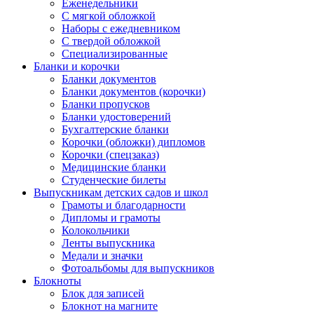
Еженедельники
С мягкой обложкой
Наборы с ежедневником
С твердой обложкой
Специализированные
Бланки и корочки
Бланки документов
Бланки документов (корочки)
Бланки пропусков
Бланки удостоверений
Бухгалтерские бланки
Корочки (обложки) дипломов
Корочки (спецзаказ)
Медицинские бланки
Студенческие билеты
Выпускникам детских садов и школ
Грамоты и благодарности
Дипломы и грамоты
Колокольчики
Ленты выпускника
Медали и значки
Фотоальбомы для выпускников
Блокноты
Блок для записей
Блокнот на магните