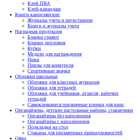
Клей ПВА
Клей-карандаш
Книги канцелярские
Журналы учета и регистрации
Книги и журналы учета
Наградная продукция
Бланки грамот
Бланки дипломов
Кубки
Медали для награждения
Ники
Призы для конкурсов
Спортивные значки
Обложки школьные
Обложки для классных журналов
Обложки для тетрадей
Обложки для учебников, атласов, рабочих
тетрадей
Самоклеящиеся прозрачные пленки для книг
Органайзеры, детские настольные наборы, стаканчики
Органайзеры без наполнения
Органайзеры с наполнением
Подкладки на стол
Стаканы для письменных принадлежностей
Офис