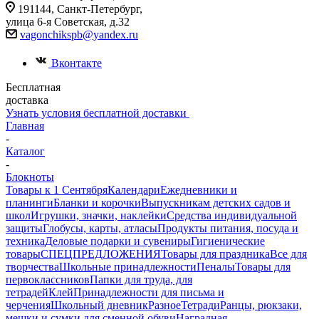
191144, Санкт-Петербург,
улица 6-я Советская, д.32
vagonchikspb@yandex.ru
Вконтакте
Бесплатная
доставка
Узнать условия бесплатной доставки
Главная
-
Каталог
-
Блокноты
Товары к 1 Сентября
Календари
Ежедневники и
планинги
Бланки и корочки
Выпускникам детских садов и
школ
Игрушки, значки, наклейки
Средства индивидуальной
защиты
Глобусы, карты, атласы
Продукты питания, посуда и
техника
Деловые подарки и сувениры
Гигиенические
товары
СПЕЦПРЕДЛОЖЕНИЯ
Товары для праздника
Все для
творчества
Школьные принадлежности
Пеналы
Товары для
первоклассников
Папки для труда, для
тетрадей
Клей
Принадлежности для письма и
черчения
Школьный дневник
Разное
Тетради
Ранцы, рюкзаки,
мешки и сумки для сменной обуви
Наградная