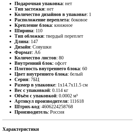
Подарочная упаковка
:
нет
Тип застежки
:
нет
Количество дизайнов в упаковке
:
1
Расположение переплета
:
боковое
Крепление блока
:
книжное
Ширина
:
110
Тип обложки
:
твердый переплет
Длина
:
147
Дизайн
:
Совушки
Формат
:
А6
Количество листов
:
80
Внутренний блок
:
офсет
Плотность внутреннего блока
:
60
Цвет внутреннего блока
:
белый
Серия
:
7БЦ
Размер в упаковке
:
1x14.7x11.5 см
Вес с упаковкой
:
0.114 кг
Объём с упаковкой
:
0.0002 м³
Артикул производителя
:
111618
Штрих-код
:
4606224258768
Производитель
:
Россия
Характеристики