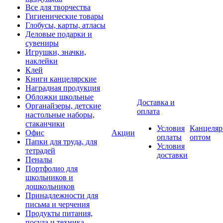
Все для творчества
Гигиенические товары
Глобусы, карты, атласы
Деловые подарки и
сувениры
Игрушки, значки,
наклейки
Клей
Книги канцелярские
Наградная продукция
Обложки школьные
Доставка и
Органайзеры, детские
оплата
настольные наборы,
стаканчики
Условия
Канцеляр
Офис
Акции
оплаты
оптом
Папки для труда, для
Условия
тетрадей
доставки
Пеналы
Портфолио для
школьников и
дошкольников
Принадлежности для
письма и черчения
Продукты питания,
посуда и техника