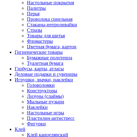
Настольные покрытия
Палитры
Перья
Проволока синельная
Стаканы-непроливайки
Стразы
Товары для шитья
Фломастеры
Цветная бумага, картон
Гигиенические товары
Бумажные полотенца
Туалетная бумага
Глобусы, карты, атласы
Деловые подарки и сувениры
Игрушки, значки, наклейки
Головоломки
Конструкторы
Лизуны (слаймы)
Мыльные пузыри
Наклейки
Настольные игры
Пластилин-антистресс
Фигурки
Клей
Клей канцелярский