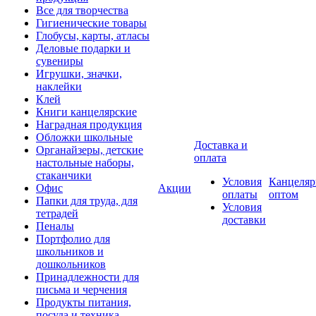
Все для творчества
Гигиенические товары
Глобусы, карты, атласы
Деловые подарки и
сувениры
Игрушки, значки,
наклейки
Клей
Книги канцелярские
Наградная продукция
Обложки школьные
Доставка и
Органайзеры, детские
оплата
настольные наборы,
стаканчики
Условия
Канцеляр
Офис
Акции
оплаты
оптом
Папки для труда, для
Условия
тетрадей
доставки
Пеналы
Портфолио для
школьников и
дошкольников
Принадлежности для
письма и черчения
Продукты питания,
посуда и техника