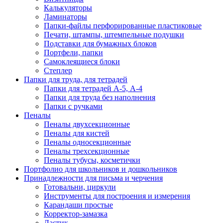
Калькуляторы
Ламинаторы
Папки-файлы перфорированные пластиковые
Печати, штампы, штемпельные подушки
Подставки для бумажных блоков
Портфели, папки
Самоклеящиеся блоки
Степлер
Папки для труда, для тетрадей
Папки для тетрадей А-5, А-4
Папки для труда без наполнения
Папки с ручками
Пеналы
Пеналы двухсекционные
Пеналы для кистей
Пеналы односекционные
Пеналы трехсекционные
Пеналы тубусы, косметички
Портфолио для школьников и дошкольников
Принадлежности для письма и черчения
Готовальни, циркули
Инструменты для построения и измерения
Карандаши простые
Корректор-замазка
Ластик