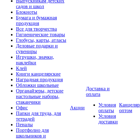
Выпускникам детских
садов и школ
Блокноты
Бумага и бумажная
продукция
Все для творчества
Гигиенические товары
Глобусы, карты, атласы
Деловые подарки и
сувениры
Игрушки, значки,
наклейки
Клей
Книги канцелярские
Наградная продукция
Обложки школьные
Доставка и
Органайзеры, детские
оплата
настольные наборы,
стаканчики
Условия
Канцеляр
Офис
Акции
оплаты
оптом
Папки для труда, для
Условия
тетрадей
доставки
Пеналы
Портфолио для
школьников и