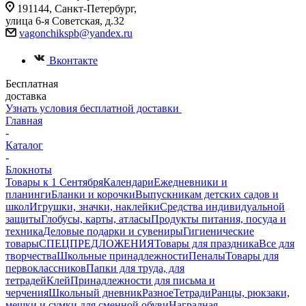
191144, Санкт-Петербург,
улица 6-я Советская, д.32
vagonchikspb@yandex.ru
Вконтакте
Бесплатная
доставка
Узнать условия бесплатной доставки
Главная
-
Каталог
-
Блокноты
Товары к 1 Сентября
Календари
Ежедневники и
планинги
Бланки и корочки
Выпускникам детских садов и
школ
Игрушки, значки, наклейки
Средства индивидуальной
защиты
Глобусы, карты, атласы
Продукты питания, посуда и
техника
Деловые подарки и сувениры
Гигиенические
товары
СПЕЦПРЕДЛОЖЕНИЯ
Товары для праздника
Все для
творчества
Школьные принадлежности
Пеналы
Товары для
первоклассников
Папки для труда, для
тетрадей
Клей
Принадлежности для письма и
черчения
Школьный дневник
Разное
Тетради
Ранцы, рюкзаки,
мешки и сумки для сменной обуви
Наградная