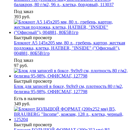
балакрон, 80 г/м2, 96 л., клетка, бордовый, 113037
Под заказ
393
руб.
Быстрый просмотр
Блокнот А5 145х205 мм, 80 л., гребень, картон, жесткая
подложка, клетка, HATBER, "INSIDE" ("Офисный"),
004881, 80Б5В1гр
Под заказ
97
руб.
Быстрый просмотр
Блок для записей в боксе, 9х9х9 см, плотность 80 г/м2,
белизна 95-98%, ОФИСМАГ, 127798
Есть в наличии
349
руб.
Быстрый просмотр
Блокнот БОЛЬШОЙ ФОРМАТ (200х252 мм) В5,