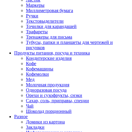
Маркеры
Миллиметровая бумага
Ручки
Текстовыделители
Точилки для карандашей
Трафареты
Тренажеры для письма
Тубусы, папки и планшеты для чертежей и
рисунков
Продукты питания, посуда и техника
Кондитерские изделия
Кофе
Кофемашины
Кофемолки
Мед
Молочная продукция
Одноразовая посуда
Орехи и сухофрукты, снэки
Сахар, соль, приправы, специи
Чай
Шоколад порционный
Разное
Домики из картона
Закладки