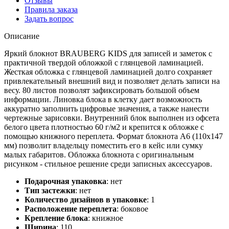
Отзывы
Правила заказа
Задать вопрос
Описание
Яркий блокнот BRAUBERG KIDS для записей и заметок с
практичной твердой обложкой с глянцевой ламинацией.
Жесткая обложка с глянцевой ламинацией долго сохраняет
привлекательный внешний вид и позволяет делать записи на
весу. 80 листов позволят зафиксировать большой объем
информации. Линовка блока в клетку дает возможность
аккуратно заполнить цифровые значения, а также нанести
чертежные зарисовки. Внутренний блок выполнен из офсета
белого цвета плотностью 60 г/м2 и крепится к обложке с
помощью книжного переплета. Формат блокнота А6 (110х147
мм) позволит владельцу поместить его в кейс или сумку
малых габаритов. Обложка блокнота с оригинальным
рисунком - стильное решение среди записных аксессуаров.
Подарочная упаковка
:
нет
Тип застежки
:
нет
Количество дизайнов в упаковке
:
1
Расположение переплета
:
боковое
Крепление блока
:
книжное
Ширина
:
110