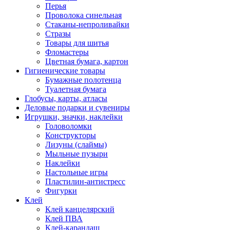
Перья
Проволока синельная
Стаканы-непроливайки
Стразы
Товары для шитья
Фломастеры
Цветная бумага, картон
Гигиенические товары
Бумажные полотенца
Туалетная бумага
Глобусы, карты, атласы
Деловые подарки и сувениры
Игрушки, значки, наклейки
Головоломки
Конструкторы
Лизуны (слаймы)
Мыльные пузыри
Наклейки
Настольные игры
Пластилин-антистресс
Фигурки
Клей
Клей канцелярский
Клей ПВА
Клей-карандаш