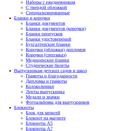
Наборы с ежедневником
С твердой обложкой
Специализированные
Бланки и корочки
Бланки документов
Бланки документов (корочки)
Бланки пропусков
Бланки удостоверений
Бухгалтерские бланки
Корочки (обложки) дипломов
Корочки (спецзаказ)
Медицинские бланки
Студенческие билеты
Выпускникам детских садов и школ
Грамоты и благодарности
Дипломы и грамоты
Колокольчики
Ленты выпускника
Медали и значки
Фотоальбомы для выпускников
Блокноты
Блок для записей
Блокнот на магните
Блокноты А5
Блокноты А7