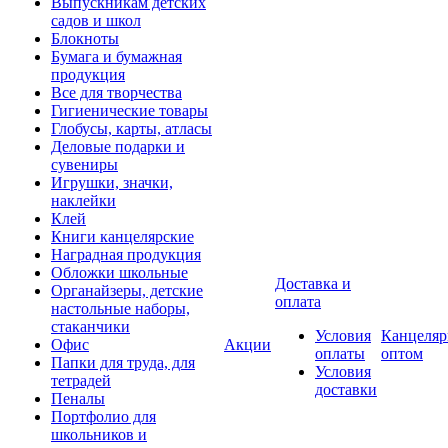
Выпускникам детских
садов и школ
Блокноты
Бумага и бумажная
продукция
Все для творчества
Гигиенические товары
Глобусы, карты, атласы
Деловые подарки и
сувениры
Игрушки, значки,
наклейки
Клей
Книги канцелярские
Наградная продукция
Обложки школьные
Доставка и
Органайзеры, детские
оплата
настольные наборы,
стаканчики
Условия
Канцеляр
Офис
Акции
оплаты
оптом
Папки для труда, для
Условия
тетрадей
доставки
Пеналы
Портфолио для
школьников и