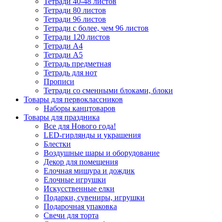
Тетради 40-48 листов
Тетради 80 листов
Тетради 96 листов
Тетради с более, чем 96 листов
Тетради 120 листов
Тетради А4
Тетради А5
Тетрадь предметная
Тетрадь для нот
Прописи
Тетради со сменными блоками, блоки
Товары для первоклассников
Наборы канцтоваров
Товары для праздника
Все для Нового года!
LED-гирлянды и украшения
Блестки
Воздушные шары и оборудование
Декор для помещения
Елочная мишура и дождик
Елочные игрушки
Искусственные елки
Подарки, сувениры, игрушки
Подарочная упаковка
Свечи для торта