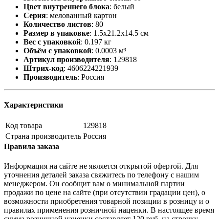
Цвет внутреннего блока
:
белый
Серия
:
мелованный картон
Количество листов
:
80
Размер в упаковке
:
1.5x21.2x14.5 см
Вес с упаковкой
:
0.197 кг
Объём с упаковкой
:
0.0003 м³
Артикул производителя
:
129818
Штрих-код
:
4606224221939
Производитель
:
Россия
Характеристики
Код товара
129818
Страна производитель
Россия
Правила заказа
Информация на сайте не является открытой офертой. Для
уточнения деталей заказа свяжитесь по телефону с нашим
менеджером. Он сообщит вам о минимальной партии
продажи по цене на сайте (при отсутствии градации цен), о
возможности приобретения товарной позиции в розницу и о
правилах применения розничной наценки. В настоящее время
сумма розничной наценки составляет 120 руб. на строчку.