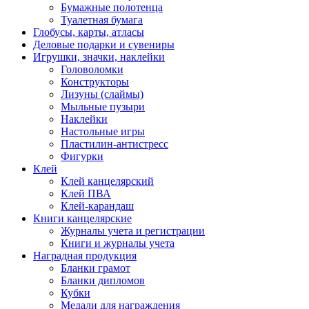
Бумажные полотенца
Туалетная бумага
Глобусы, карты, атласы
Деловые подарки и сувениры
Игрушки, значки, наклейки
Головоломки
Конструкторы
Лизуны (слаймы)
Мыльные пузыри
Наклейки
Настольные игры
Пластилин-антистресс
Фигурки
Клей
Клей канцелярский
Клей ПВА
Клей-карандаш
Книги канцелярские
Журналы учета и регистрации
Книги и журналы учета
Наградная продукция
Бланки грамот
Бланки дипломов
Кубки
Медали для награждения