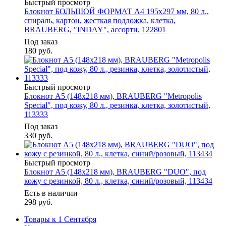
Быстрый просмотр
Блокнот БОЛЬШОЙ ФОРМАТ А4 195х297 мм, 80 л.,
спираль, картон, жесткая подложка, клетка,
BRAUBERG, "INDAY", ассорти, 122801
Под заказ
180
руб.
Быстрый просмотр
Блокнот А5 (148x218 мм), BRAUBERG "Metropolis
Special", под кожу, 80 л., резинка, клетка, золотистый,
113333
Под заказ
330
руб.
Быстрый просмотр
Блокнот А5 (148х218 мм), BRAUBERG "DUO", под
кожу с резинкой, 80 л., клетка, синий/розовый, 113434
Есть в наличии
298
руб.
Товары к 1 Сентября