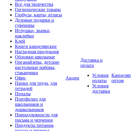
Все для творчества
Гигиенические товары
Глобусы, карты, атласы
Деловые подарки и
сувениры
Игрушки, значки,
наклейки
Клей
Книги канцелярские
Наградная продукция
Обложки школьные
Доставка и
Органайзеры, детские
оплата
настольные наборы,
стаканчики
Условия
Канцеляр
Офис
Акции
оплаты
оптом
Папки для труда, для
Условия
тетрадей
доставки
Пеналы
Портфолио для
школьников и
дошкольников
Принадлежности для
письма и черчения
Продукты питания,
посуда и техника