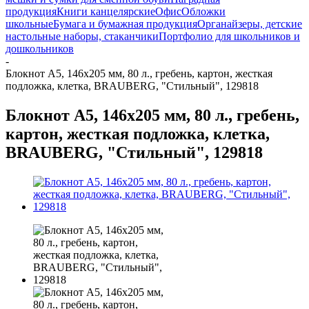
продукция
Книги канцелярские
Офис
Обложки
школьные
Бумага и бумажная продукция
Органайзеры, детские
настольные наборы, стаканчики
Портфолио для школьников и
дошкольников
-
Блокнот А5, 146х205 мм, 80 л., гребень, картон, жесткая
подложка, клетка, BRAUBERG, "Стильный", 129818
Блокнот А5, 146х205 мм, 80 л., гребень,
картон, жесткая подложка, клетка,
BRAUBERG, "Стильный", 129818