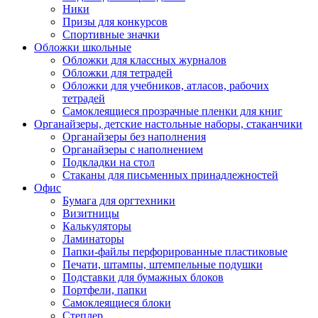
Ники
Призы для конкурсов
Спортивные значки
Обложки школьные
Обложки для классных журналов
Обложки для тетрадей
Обложки для учебников, атласов, рабочих
тетрадей
Самоклеящиеся прозрачные пленки для книг
Органайзеры, детские настольные наборы, стаканчики
Органайзеры без наполнения
Органайзеры с наполнением
Подкладки на стол
Стаканы для письменных принадлежностей
Офис
Бумага для оргтехники
Визитницы
Калькуляторы
Ламинаторы
Папки-файлы перфорированные пластиковые
Печати, штампы, штемпельные подушки
Подставки для бумажных блоков
Портфели, папки
Самоклеящиеся блоки
Степлер