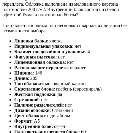
переплета. Обложка выполнена из мелованного картона
плотностью 200 г/м2. Внутренний блок состоит из белой
офсетной бумаги плотностью 60 г/м2.
Поставляется в одном или нескольких вариантах дизайна без
возможности выбора.
Линовка блока
:
клетка
Индивидуальная упаковка
:
нет
Количество дизайнов в упаковке
:
4
Фигурная высечка
:
нет
Лицензионная обложка
:
нет
Расположение переплета
:
верхнее
Ширина
:
146
Длина
:
205
Тип обложки
:
мелованный картон
Скрепление блока
:
гребень (евроспираль)
Жесткая подложка
:
да
С резинкой
:
нет
Наличие разделителей
:
нет
Дизайн обложки
:
Стильный
Цвет обложки
:
с дизайном
Формат
:
А5
Внутренний блок
:
офсет
Плотность внутреннего блока
:
60