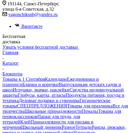
191144, Санкт-Петербург,
улица 6-я Советская, д.32
vagonchikspb@yandex.ru
Вконтакте
Бесплатная
доставка
Узнать условия бесплатной доставки
Главная
-
Каталог
-
Блокноты
Товары к 1 Сентября
Календари
Ежедневники и
планинги
Бланки и корочки
Выпускникам детских садов и
школ
Игрушки, значки, наклейки
Средства индивидуальной
защиты
Глобусы, карты, атласы
Продукты питания, посуда и
техника
Деловые подарки и сувениры
Гигиенические
товары
СПЕЦПРЕДЛОЖЕНИЯ
Товары для праздника
Все для
творчества
Школьные принадлежности
Пеналы
Товары для
первоклассников
Папки для труда, для
тетрадей
Клей
Принадлежности для письма и
черчения
Школьный дневник
Разное
Тетради
Ранцы, рюкзаки,
мешки и сумки для сменной обуви
Наградная