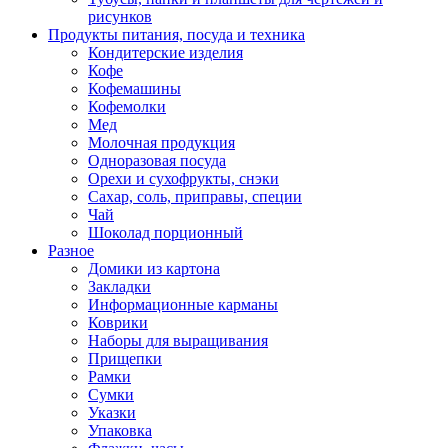
рисунков
Продукты питания, посуда и техника
Кондитерские изделия
Кофе
Кофемашины
Кофемолки
Мед
Молочная продукция
Одноразовая посуда
Орехи и сухофрукты, снэки
Сахар, соль, приправы, специи
Чай
Шоколад порционный
Разное
Домики из картона
Закладки
Информационные карманы
Коврики
Наборы для выращивания
Прищепки
Рамки
Сумки
Указки
Упаковка