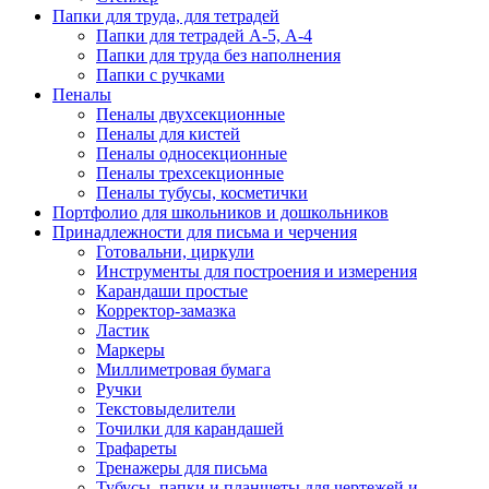
Папки для труда, для тетрадей
Папки для тетрадей А-5, А-4
Папки для труда без наполнения
Папки с ручками
Пеналы
Пеналы двухсекционные
Пеналы для кистей
Пеналы односекционные
Пеналы трехсекционные
Пеналы тубусы, косметички
Портфолио для школьников и дошкольников
Принадлежности для письма и черчения
Готовальни, циркули
Инструменты для построения и измерения
Карандаши простые
Корректор-замазка
Ластик
Маркеры
Миллиметровая бумага
Ручки
Текстовыделители
Точилки для карандашей
Трафареты
Тренажеры для письма
Тубусы, папки и планшеты для чертежей и