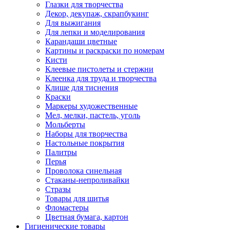
Глазки для творчества
Декор, декупаж, скрапбукинг
Для выжигания
Для лепки и моделирования
Карандаши цветные
Картины и раскраски по номерам
Кисти
Клеевые пистолеты и стержни
Клеенка для труда и творчества
Клише для тиснения
Краски
Маркеры художественные
Мел, мелки, пастель, уголь
Мольберты
Наборы для творчества
Настольные покрытия
Палитры
Перья
Проволока синельная
Стаканы-непроливайки
Стразы
Товары для шитья
Фломастеры
Цветная бумага, картон
Гигиенические товары