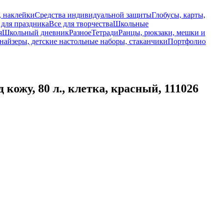
, наклейки
Средства индивидуальной защиты
Глобусы, карты,
 для праздника
Все для творчества
Школьные
я
Школьный дневник
Разное
Тетради
Ранцы, рюкзаки, мешки и
найзеры, детские настольные наборы, стаканчики
Портфолио
жу, 80 л., клетка, красный, 111026