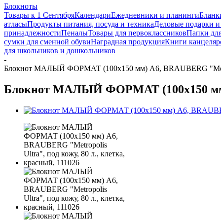
Блокноты
Товары к 1 Сентября
Календари
Ежедневники и планинги
Бланк
атласы
Продукты питания, посуда и техника
Деловые подарки и
принадлежности
Пеналы
Товары для первоклассников
Папки для
сумки для сменной обуви
Наградная продукция
Книги канцеляр
для школьников и дошкольников
-
Блокнот МАЛЫЙ ФОРМАТ (100x150 мм) А6, BRAUBERG "Metropoli
Блокнот МАЛЫЙ ФОРМАТ (100x150 мм) А6