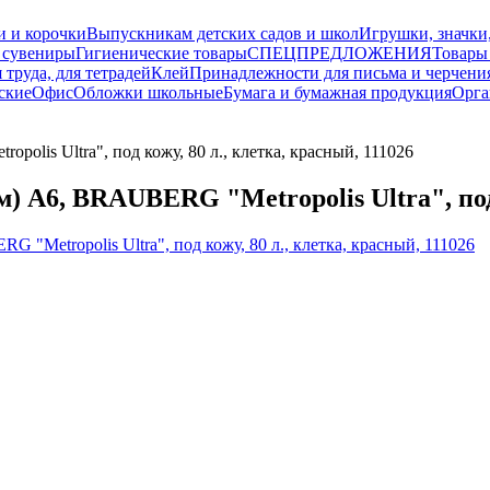
и и корочки
Выпускникам детских садов и школ
Игрушки, значки
 сувениры
Гигиенические товары
СПЕЦПРЕДЛОЖЕНИЯ
Товары
 труда, для тетрадей
Клей
Принадлежности для письма и черчени
ские
Офис
Обложки школьные
Бумага и бумажная продукция
Орга
s Ultra", под кожу, 80 л., клетка, красный, 111026
, BRAUBERG "Metropolis Ultra", под ко