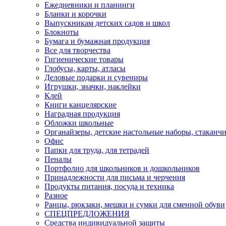
Ежедневники и планинги
Бланки и корочки
Выпускникам детских садов и школ
Блокноты
Бумага и бумажная продукция
Все для творчества
Гигиенические товары
Глобусы, карты, атласы
Деловые подарки и сувениры
Игрушки, значки, наклейки
Клей
Книги канцелярские
Наградная продукция
Обложки школьные
Органайзеры, детские настольные наборы, стаканч
Офис
Папки для труда, для тетрадей
Пеналы
Портфолио для школьников и дошкольников
Принадлежности для письма и черчения
Продукты питания, посуда и техника
Разное
Ранцы, рюкзаки, мешки и сумки для сменной обуви
СПЕЦПРЕДЛОЖЕНИЯ
Средства индивидуальной защиты