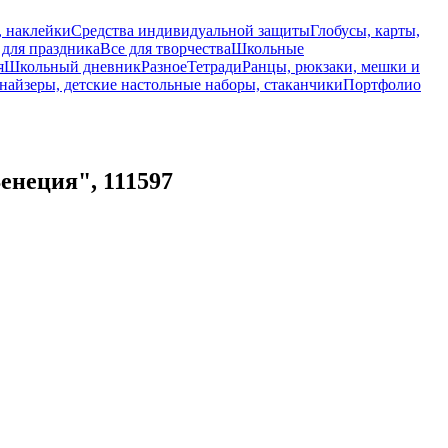
, наклейки
Средства индивидуальной защиты
Глобусы, карты,
 для праздника
Все для творчества
Школьные
я
Школьный дневник
Разное
Тетради
Ранцы, рюкзаки, мешки и
найзеры, детские настольные наборы, стаканчики
Портфолио
енеция", 111597