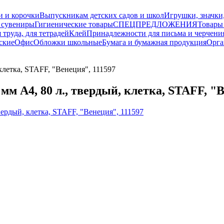
и и корочки
Выпускникам детских садов и школ
Игрушки, значки
 сувениры
Гигиенические товары
СПЕЦПРЕДЛОЖЕНИЯ
Товары
 труда, для тетрадей
Клей
Принадлежности для письма и черчени
ские
Офис
Обложки школьные
Бумага и бумажная продукция
Орга
етка, STAFF, "Венеция", 111597
4, 80 л., твердый, клетка, STAFF, "В