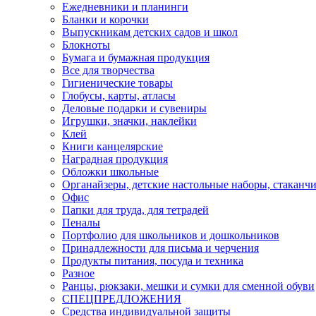
Ежедневники и планинги
Бланки и корочки
Выпускникам детских садов и школ
Блокноты
Бумага и бумажная продукция
Все для творчества
Гигиенические товары
Глобусы, карты, атласы
Деловые подарки и сувениры
Игрушки, значки, наклейки
Клей
Книги канцелярские
Наградная продукция
Обложки школьные
Органайзеры, детские настольные наборы, стаканч
Офис
Папки для труда, для тетрадей
Пеналы
Портфолио для школьников и дошкольников
Принадлежности для письма и черчения
Продукты питания, посуда и техника
Разное
Ранцы, рюкзаки, мешки и сумки для сменной обуви
СПЕЦПРЕДЛОЖЕНИЯ
Средства индивидуальной защиты