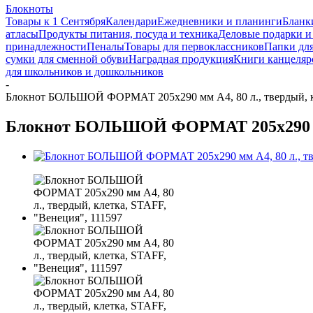
Блокноты
Товары к 1 Сентября
Календари
Ежедневники и планинги
Бланк
атласы
Продукты питания, посуда и техника
Деловые подарки и
принадлежности
Пеналы
Товары для первоклассников
Папки для
сумки для сменной обуви
Наградная продукция
Книги канцеляр
для школьников и дошкольников
-
Блокнот БОЛЬШОЙ ФОРМАТ 205х290 мм А4, 80 л., твердый, кл
Блокнот БОЛЬШОЙ ФОРМАТ 205х290 мм А