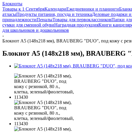
Блокноты
Товары к 1 Сентября
Календари
Ежедневники и планинги
Бланк
атласы
Продукты питания, посуда и техника
Деловые подарки и
принадлежности
Пеналы
Товары для первоклассников
Папки для
сумки для сменной обуви
Наградная продукция
Книги канцеляр
для школьников и дошкольников
-
Блокнот А5 (148х218 мм), BRAUBERG "DUO", под кожу с резинк
Блокнот А5 (148х218 мм), BRAUBERG "DU