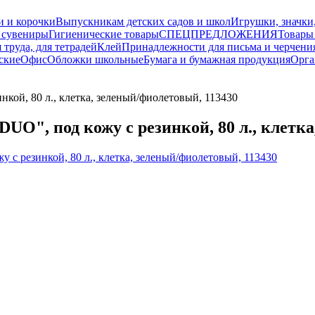
и и корочки
Выпускникам детских садов и школ
Игрушки, значки
 сувениры
Гигиенические товары
СПЕЦПРЕДЛОЖЕНИЯ
Товары
 труда, для тетрадей
Клей
Принадлежности для письма и черчени
ские
Офис
Обложки школьные
Бумага и бумажная продукция
Орга
ой, 80 л., клетка, зеленый/фиолетовый, 113430
O", под кожу с резинкой, 80 л., клетка