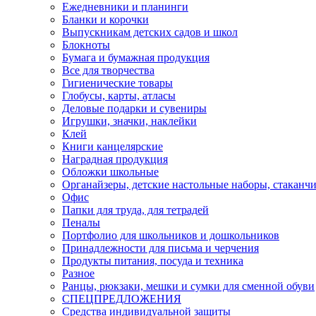
Ежедневники и планинги
Бланки и корочки
Выпускникам детских садов и школ
Блокноты
Бумага и бумажная продукция
Все для творчества
Гигиенические товары
Глобусы, карты, атласы
Деловые подарки и сувениры
Игрушки, значки, наклейки
Клей
Книги канцелярские
Наградная продукция
Обложки школьные
Органайзеры, детские настольные наборы, стаканч
Офис
Папки для труда, для тетрадей
Пеналы
Портфолио для школьников и дошкольников
Принадлежности для письма и черчения
Продукты питания, посуда и техника
Разное
Ранцы, рюкзаки, мешки и сумки для сменной обуви
СПЕЦПРЕДЛОЖЕНИЯ
Средства индивидуальной защиты