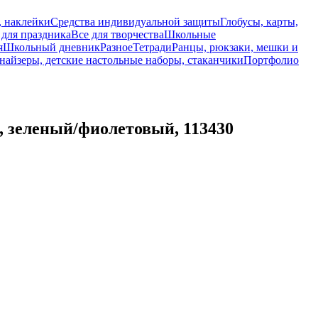
, наклейки
Средства индивидуальной защиты
Глобусы, карты,
 для праздника
Все для творчества
Школьные
я
Школьный дневник
Разное
Тетради
Ранцы, рюкзаки, мешки и
найзеры, детские настольные наборы, стаканчики
Портфолио
, зеленый/фиолетовый, 113430