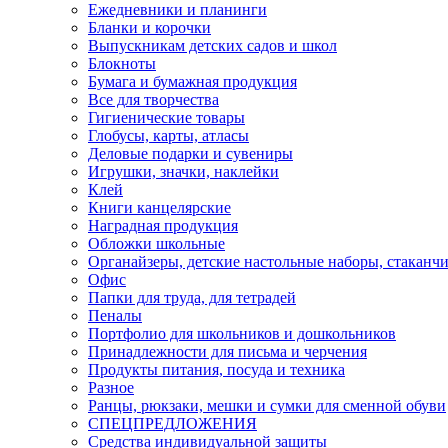
Ежедневники и планинги
Бланки и корочки
Выпускникам детских садов и школ
Блокноты
Бумага и бумажная продукция
Все для творчества
Гигиенические товары
Глобусы, карты, атласы
Деловые подарки и сувениры
Игрушки, значки, наклейки
Клей
Книги канцелярские
Наградная продукция
Обложки школьные
Органайзеры, детские настольные наборы, стаканч
Офис
Папки для труда, для тетрадей
Пеналы
Портфолио для школьников и дошкольников
Принадлежности для письма и черчения
Продукты питания, посуда и техника
Разное
Ранцы, рюкзаки, мешки и сумки для сменной обуви
СПЕЦПРЕДЛОЖЕНИЯ
Средства индивидуальной защиты