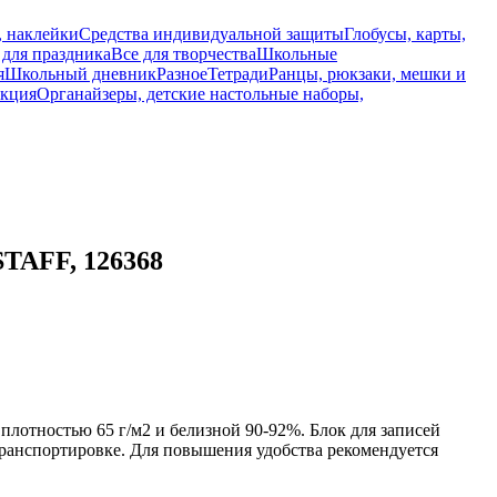
, наклейки
Средства индивидуальной защиты
Глобусы, карты,
 для праздника
Все для творчества
Школьные
я
Школьный дневник
Разное
Тетради
Ранцы, рюкзаки, мешки и
укция
Органайзеры, детские настольные наборы,
STAFF, 126368
плотностью 65 г/м2 и белизной 90-92%. Блок для записей
ранспортировке. Для повышения удобства рекомендуется