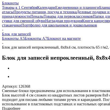
Блокноты
Товары к 1 Сентября
Календари
Ежедневники и планинги
Бланк
атласы
Продукты питания, посуда и техника
Деловые подарки и
принадлежности
Пеналы
Товары для первоклассников
Папки для
сумки для сменной обуви
Наградная продукция
Книги канцеляр
стаканчики
Портфолио для школьников и дошкольников
-
Блок для записей
Блокноты А5
Блокноты А7
Блокнот на магните
-
Блок для записей непроклеенный, 8х8х4 см, плотность 65 г/м2,
Блок для записей непроклеенный, 8х8х4 
Артикул:
126368
Сменные блоки предназначены для использования в пластиковы
Блок высотой 4 см сложен из квадратных листов размером 8х8 
подходит для письма любыми типами ручек и карандашей. Пос
использование в пластиковых подставках и настольных органа
Подробнее