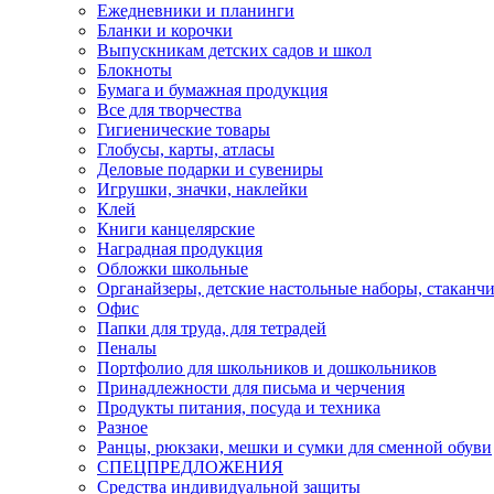
Ежедневники и планинги
Бланки и корочки
Выпускникам детских садов и школ
Блокноты
Бумага и бумажная продукция
Все для творчества
Гигиенические товары
Глобусы, карты, атласы
Деловые подарки и сувениры
Игрушки, значки, наклейки
Клей
Книги канцелярские
Наградная продукция
Обложки школьные
Органайзеры, детские настольные наборы, стаканч
Офис
Папки для труда, для тетрадей
Пеналы
Портфолио для школьников и дошкольников
Принадлежности для письма и черчения
Продукты питания, посуда и техника
Разное
Ранцы, рюкзаки, мешки и сумки для сменной обуви
СПЕЦПРЕДЛОЖЕНИЯ
Средства индивидуальной защиты