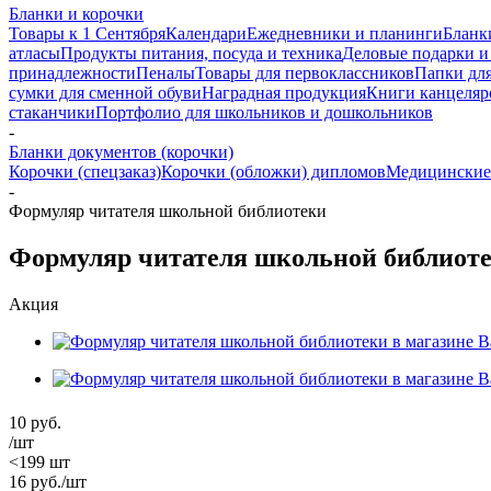
Бланки и корочки
Товары к 1 Сентября
Календари
Ежедневники и планинги
Бланк
атласы
Продукты питания, посуда и техника
Деловые подарки и
принадлежности
Пеналы
Товары для первоклассников
Папки для
сумки для сменной обуви
Наградная продукция
Книги канцеляр
стаканчики
Портфолио для школьников и дошкольников
-
Бланки документов (корочки)
Корочки (спецзаказ)
Корочки (обложки) дипломов
Медицинские
-
Формуляр читателя школьной библиотеки
Формуляр читателя школьной библиот
Акция
10
руб.
/шт
<199 шт
16
руб.
/шт