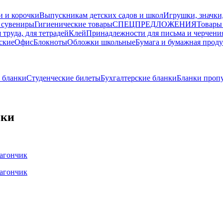
и и корочки
Выпускникам детских садов и школ
Игрушки, значки
 сувениры
Гигиенические товары
СПЕЦПРЕДЛОЖЕНИЯ
Товары
 труда, для тетрадей
Клей
Принадлежности для письма и черчени
ские
Офис
Блокноты
Обложки школьные
Бумага и бумажная прод
 бланки
Студенческие билеты
Бухгалтерские бланки
Бланки проп
еки