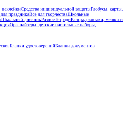
, наклейки
Средства индивидуальной защиты
Глобусы, карты,
 для праздника
Все для творчества
Школьные
я
Школьный дневник
Разное
Тетради
Ранцы, рюкзаки, мешки и
укция
Органайзеры, детские настольные наборы,
усков
Бланки удостоверений
Бланки документов