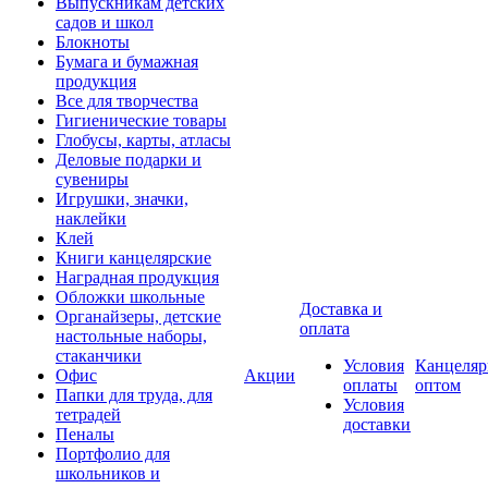
Выпускникам детских
садов и школ
Блокноты
Бумага и бумажная
продукция
Все для творчества
Гигиенические товары
Глобусы, карты, атласы
Деловые подарки и
сувениры
Игрушки, значки,
наклейки
Клей
Книги канцелярские
Наградная продукция
Обложки школьные
Доставка и
Органайзеры, детские
оплата
настольные наборы,
стаканчики
Условия
Канцеляр
Офис
Акции
оплаты
оптом
Папки для труда, для
Условия
тетрадей
доставки
Пеналы
Портфолио для
школьников и