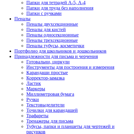
Папки для тетрадей А-5, А-4
Папки для труда без наполнения
Папки с ручками
Пеналы
Пеналы двухсекционные
Пеналы для кистей
Пеналы односекционные
Пеналы трехсекционные
Пеналы тубусы, косметички
Портфолио для школьников и дошкольников
Принадлежности для письма и черчения
Готовальни, циркули
Инструменты для построения и измерения
Карандаши простые
Корректор-замазка
Ластик
Маркеры
Миллиметровая бумага
Ручки
Текстовыделители
Точилки для карандашей
Трафареты
Тренажеры для письма
Тубусы, папки и планшеты для чертежей и
рисунков