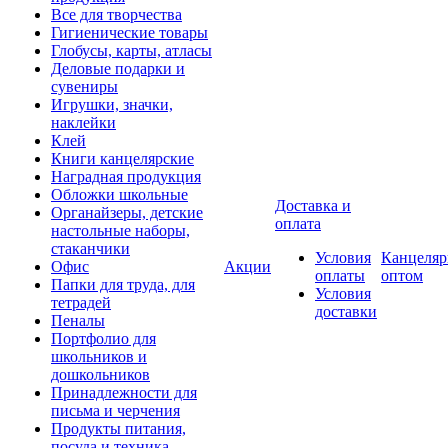
Все для творчества
Гигиенические товары
Глобусы, карты, атласы
Деловые подарки и
сувениры
Игрушки, значки,
наклейки
Клей
Книги канцелярские
Наградная продукция
Обложки школьные
Доставка и
Органайзеры, детские
оплата
настольные наборы,
стаканчики
Условия
Канцеляр
Офис
Акции
оплаты
оптом
Папки для труда, для
Условия
тетрадей
доставки
Пеналы
Портфолио для
школьников и
дошкольников
Принадлежности для
письма и черчения
Продукты питания,
посуда и техника