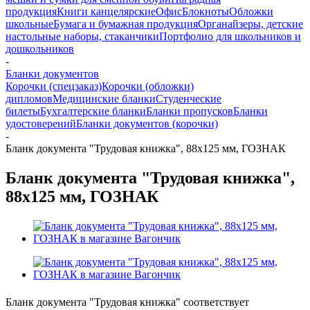
продукция
Книги канцелярские
Офис
Блокноты
Обложки
школьные
Бумага и бумажная продукция
Органайзеры, детские
настольные наборы, стаканчики
Портфолио для школьников и
дошкольников
-
Бланки документов
Корочки (спецзаказ)
Корочки (обложки)
дипломов
Медицинские бланки
Студенческие
билеты
Бухгалтерские бланки
Бланки пропусков
Бланки
удостоверений
Бланки документов (корочки)
-
Бланк документа "Трудовая книжка", 88х125 мм, ГОЗНАК
Бланк документа "Трудовая книжка",
88х125 мм, ГОЗНАК
Бланк документа "Трудовая книжка" соответствует