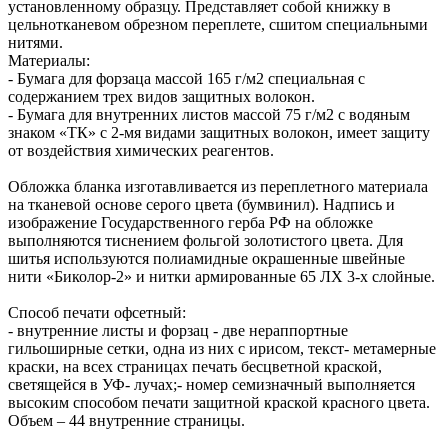
установленному образцу. Представляет собой книжку в
цельнотканевом обрезном переплете, сшитом специальными
нитями.
Материалы:
- Бумага для форзаца массой 165 г/м2 специальная с
содержанием трех видов защитных волокон.
- Бумага для внутренних листов массой 75 г/м2 с водяным
знаком «ТК» с 2-мя видами защитных волокон, имеет защиту
от воздействия химических реагентов.
Обложка бланка изготавливается из переплетного материала
на тканевой основе серого цвета (бумвинил). Надпись и
изображение Государственного герба РФ на обложке
выполняются тиснением фольгой золотистого цвета. Для
шитья используются полиамидные окрашенные швейные
нити «Биколор-2» и нитки армированные 65 ЛХ 3-х слойные.
Способ печати офсетный:
- внутренние листы и форзац - две нераппортные
гильоширные сетки, одна из них с ирисом, текст- метамерные
краски, на всех страницах печать бесцветной краской,
светящейся в УФ- лучах;- номер семизначный выполняется
высоким способом печати защитной краской красного цвета.
Объем – 44 внутренние страницы.