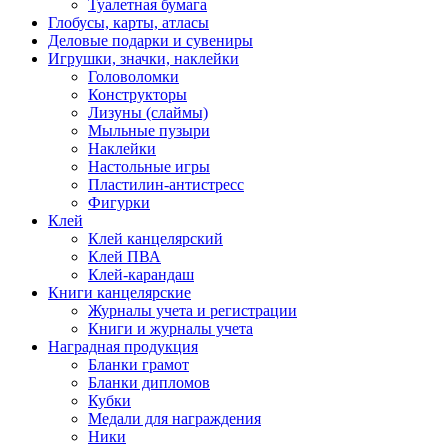
Туалетная бумага
Глобусы, карты, атласы
Деловые подарки и сувениры
Игрушки, значки, наклейки
Головоломки
Конструкторы
Лизуны (слаймы)
Мыльные пузыри
Наклейки
Настольные игры
Пластилин-антистресс
Фигурки
Клей
Клей канцелярский
Клей ПВА
Клей-карандаш
Книги канцелярские
Журналы учета и регистрации
Книги и журналы учета
Наградная продукция
Бланки грамот
Бланки дипломов
Кубки
Медали для награждения
Ники