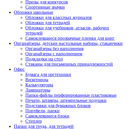
Призы для конкурсов
Спортивные значки
Обложки школьные
Обложки для классных журналов
Обложки для тетрадей
Обложки для учебников, атласов, рабочих
тетрадей
Самоклеящиеся прозрачные пленки для книг
Органайзеры, детские настольные наборы, стаканчики
Органайзеры без наполнения
Органайзеры с наполнением
Подкладки на стол
Стаканы для письменных принадлежностей
Офис
Бумага для оргтехники
Визитницы
Калькуляторы
Ламинаторы
Папки-файлы перфорированные пластиковые
Печати, штампы, штемпельные подушки
Подставки для бумажных блоков
Портфели, папки
Самоклеящиеся блоки
Степлер
Папки для труда, для тетрадей