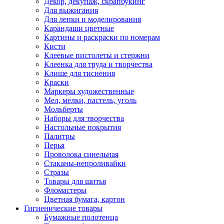
Декор, декупаж, скрапбукинг
Для выжигания
Для лепки и моделирования
Карандаши цветные
Картины и раскраски по номерам
Кисти
Клеевые пистолеты и стержни
Клеенка для труда и творчества
Клише для тиснения
Краски
Маркеры художественные
Мел, мелки, пастель, уголь
Мольберты
Наборы для творчества
Настольные покрытия
Палитры
Перья
Проволока синельная
Стаканы-непроливайки
Стразы
Товары для шитья
Фломастеры
Цветная бумага, картон
Гигиенические товары
Бумажные полотенца