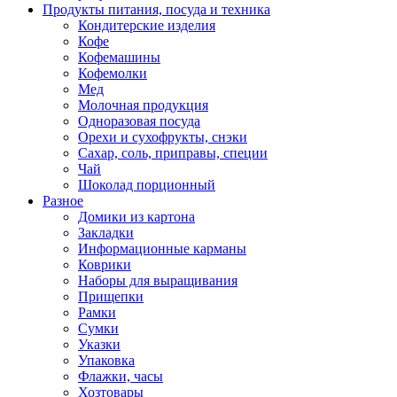
Продукты питания, посуда и техника
Кондитерские изделия
Кофе
Кофемашины
Кофемолки
Мед
Молочная продукция
Одноразовая посуда
Орехи и сухофрукты, снэки
Сахар, соль, приправы, специи
Чай
Шоколад порционный
Разное
Домики из картона
Закладки
Информационные карманы
Коврики
Наборы для выращивания
Прищепки
Рамки
Сумки
Указки
Упаковка
Флажки, часы
Хозтовары