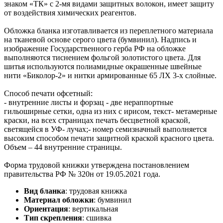
знаком «ТК» с 2-мя видами защитных волокон, имеет защиту
от воздействия химических реагентов.
Обложка бланка изготавливается из переплетного материала
на тканевой основе серого цвета (бумвинил). Надпись и
изображение Государственного герба РФ на обложке
выполняются тиснением фольгой золотистого цвета. Для
шитья используются полиамидные окрашенные швейные
нити «Биколор-2» и нитки армированные 65 ЛХ 3-х слойные.
Способ печати офсетный:
- внутренние листы и форзац - две нераппортные
гильоширные сетки, одна из них с ирисом, текст- метамерные
краски, на всех страницах печать бесцветной краской,
светящейся в УФ- лучах;- номер семизначный выполняется
высоким способом печати защитной краской красного цвета.
Объем – 44 внутренние страницы.
Форма трудовой книжки утверждена постановлением
правительства РФ № 320н от 19.05.2021 года.
Вид бланка
:
трудовая книжка
Материал обложки
:
бумвинил
Ориентация
:
вертикальная
Тип скрепления
:
сшивка