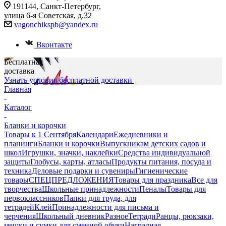
191144, Санкт-Петербург,
улица 6-я Советская, д.32
vagonchikspb@yandex.ru
Вконтакте
Бесплатная
доставка
Узнать условия бесплатной доставки
Главная
-
Каталог
-
Бланки и корочки
Товары к 1 Сентября
Календари
Ежедневники и
планинги
Бланки и корочки
Выпускникам детских садов и
школ
Игрушки, значки, наклейки
Средства индивидуальной
защиты
Глобусы, карты, атласы
Продукты питания, посуда и
техника
Деловые подарки и сувениры
Гигиенические
товары
СПЕЦПРЕДЛОЖЕНИЯ
Товары для праздника
Все для
творчества
Школьные принадлежности
Пеналы
Товары для
первоклассников
Папки для труда, для
тетрадей
Клей
Принадлежности для письма и
черчения
Школьный дневник
Разное
Тетради
Ранцы, рюкзаки,
мешки и сумки для сменной обуви
Наградная