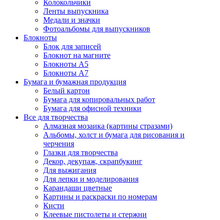
Колокольчики
Ленты выпускника
Медали и значки
Фотоальбомы для выпускников
Блокноты
Блок для записей
Блокнот на магните
Блокноты А5
Блокноты А7
Бумага и бумажная продукция
Белый картон
Бумага для копировальных работ
Бумага для офисной техники
Все для творчества
Алмазная мозаика (картины стразами)
Альбомы, холст и бумага для рисования и
черчения
Глазки для творчества
Декор, декупаж, скрапбукинг
Для выжигания
Для лепки и моделирования
Карандаши цветные
Картины и раскраски по номерам
Кисти
Клеевые пистолеты и стержни