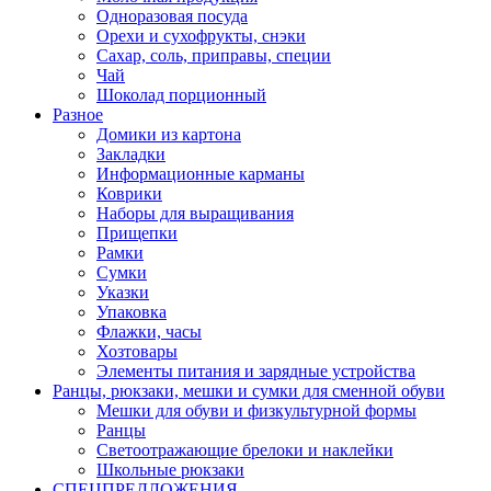
Одноразовая посуда
Орехи и сухофрукты, снэки
Сахар, соль, приправы, специи
Чай
Шоколад порционный
Разное
Домики из картона
Закладки
Информационные карманы
Коврики
Наборы для выращивания
Прищепки
Рамки
Сумки
Указки
Упаковка
Флажки, часы
Хозтовары
Элементы питания и зарядные устройства
Ранцы, рюкзаки, мешки и сумки для сменной обуви
Мешки для обуви и физкультурной формы
Ранцы
Светоотражающие брелоки и наклейки
Школьные рюкзаки
СПЕЦПРЕДЛОЖЕНИЯ