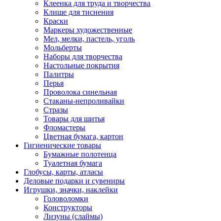
Клеенка для труда и творчества
Клише для тиснения
Краски
Маркеры художественные
Мел, мелки, пастель, уголь
Мольберты
Наборы для творчества
Настольные покрытия
Палитры
Перья
Проволока синельная
Стаканы-непроливайки
Стразы
Товары для шитья
Фломастеры
Цветная бумага, картон
Гигиенические товары
Бумажные полотенца
Туалетная бумага
Глобусы, карты, атласы
Деловые подарки и сувениры
Игрушки, значки, наклейки
Головоломки
Конструкторы
Лизуны (слаймы)