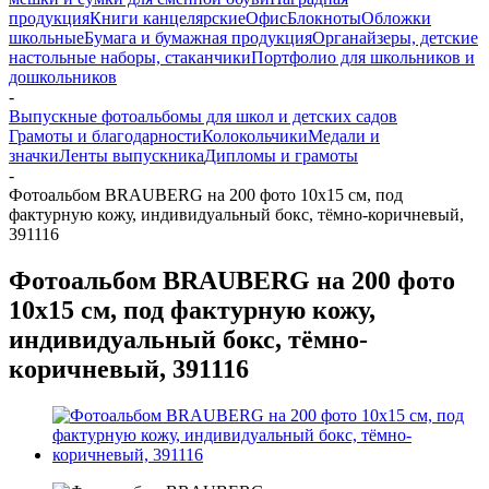
продукция
Книги канцелярские
Офис
Блокноты
Обложки
школьные
Бумага и бумажная продукция
Органайзеры, детские
настольные наборы, стаканчики
Портфолио для школьников и
дошкольников
-
Выпускные фотоальбомы для школ и детских садов
Грамоты и благодарности
Колокольчики
Медали и
значки
Ленты выпускника
Дипломы и грамоты
-
Фотоальбом BRAUBERG на 200 фото 10х15 см, под
фактурную кожу, индивидуальный бокс, тёмно-коричневый,
391116
Фотоальбом BRAUBERG на 200 фото
10х15 см, под фактурную кожу,
индивидуальный бокс, тёмно-
коричневый, 391116