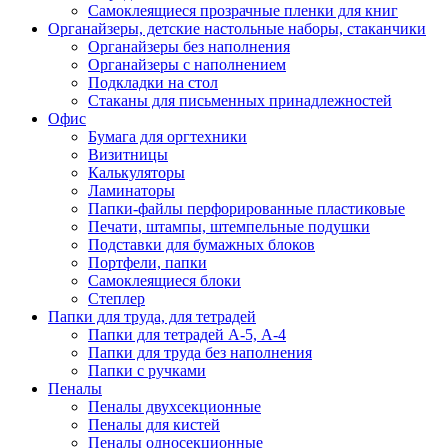
Самоклеящиеся прозрачные пленки для книг
Органайзеры, детские настольные наборы, стаканчики
Органайзеры без наполнения
Органайзеры с наполнением
Подкладки на стол
Стаканы для письменных принадлежностей
Офис
Бумага для оргтехники
Визитницы
Калькуляторы
Ламинаторы
Папки-файлы перфорированные пластиковые
Печати, штампы, штемпельные подушки
Подставки для бумажных блоков
Портфели, папки
Самоклеящиеся блоки
Степлер
Папки для труда, для тетрадей
Папки для тетрадей А-5, А-4
Папки для труда без наполнения
Папки с ручками
Пеналы
Пеналы двухсекционные
Пеналы для кистей
Пеналы односекционные