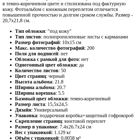
в темно-коричневом цвете и стилизована под фактурную
кожу. Фотоальбом с книжным переплетом отличается
повышенной прочностью и долгим сроком службы. Размер -
20,7х21,8 см.
Тип обложки
:
"под кожу"
Тип листов
:
полипропиленовые листы с карманами
Размер фотографий
:
10х15 см
Макс. количество фотографий
:
200
Поля для подписей
:
нет
Обложка с рамкой для фото
:
нет
Однотонный цвет обложки
:
да
Количество листов
:
50
Цвет страниц
:
черный
Высота альбома
:
21.8
Ширина альбома
:
20.7
Ширина корешка
:
5.5
Базовый цвет обложки
:
темно-коричневый
Размер листа
:
15,5х24,5
Дизайн
:
Универсальный
Упаковка
:
подарочная коробка+защитный гофрокороб
Скрепление страниц
:
винтовой переплет
Размер в упаковке
:
7.4x26.7x24 см
Вес с упаковкой
:
1.129 кг
Объём с упаковкой
:
0.0058 м³