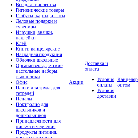
Все для творчества
Гигиенические товары
Глобусы, карты, атласы
Деловые подарки и
сувениры
Игрушки, значки,
наклейки
Клей
Книги канцелярские
Наградная продукция
Обложки школьные
Доставка и
Органайзеры, детские
оплата
настольные наборы,
стаканчики
Условия
Канцеляр
Офис
Акции
оплаты
оптом
Папки для труда, для
Условия
тетрадей
доставки
Пеналы
Портфолио для
школьников и
дошкольников
Принадлежности для
письма и черчения
Продукты питания,
посуда и техника