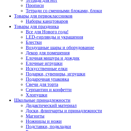
Тетрадь для нот
Прописи
Тетради со сменными блоками, блоки
Товары для первоклассников
Наборы канцтоваров
Товары для праздника
Все для Нового года!
LED-гирлянды и украшения
Блестки
Воздушные шары и оборудование
Декор для помещения
Елочная мишура и дождик
Елочные игрушки
Искусственные елки
Подарки, сувениры, игрушки
Подарочная упаковка
Свечи для торта
Серпантин и конфетти
Хлопушки
Школьные принадлежности
Дидактический материал
Доски, флипчарты и принадлежности
Магниты
Ножницы и ножи
Подставки, подкладки