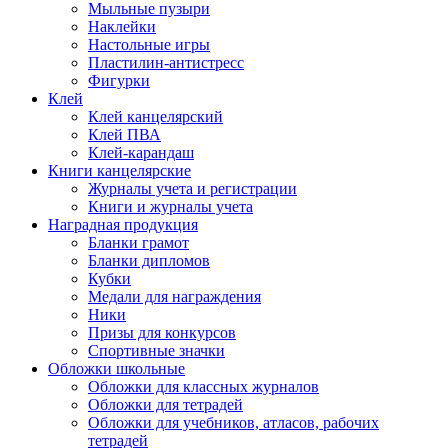
Мыльные пузыри
Наклейки
Настольные игры
Пластилин-антистресс
Фигурки
Клей
Клей канцелярский
Клей ПВА
Клей-карандаш
Книги канцелярские
Журналы учета и регистрации
Книги и журналы учета
Наградная продукция
Бланки грамот
Бланки дипломов
Кубки
Медали для награждения
Ники
Призы для конкурсов
Спортивные значки
Обложки школьные
Обложки для классных журналов
Обложки для тетрадей
Обложки для учебников, атласов, рабочих
тетрадей