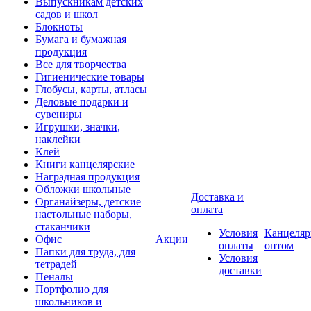
Выпускникам детских
садов и школ
Блокноты
Бумага и бумажная
продукция
Все для творчества
Гигиенические товары
Глобусы, карты, атласы
Деловые подарки и
сувениры
Игрушки, значки,
наклейки
Клей
Книги канцелярские
Наградная продукция
Обложки школьные
Доставка и
Органайзеры, детские
оплата
настольные наборы,
стаканчики
Условия
Канцеляр
Офис
Акции
оплаты
оптом
Папки для труда, для
Условия
тетрадей
доставки
Пеналы
Портфолио для
школьников и