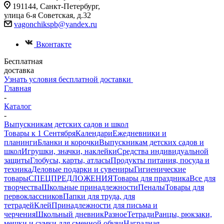
191144, Санкт-Петербург,
улица 6-я Советская, д.32
vagonchikspb@yandex.ru
Вконтакте
Бесплатная
доставка
Узнать условия бесплатной доставки
Главная
-
Каталог
-
Выпускникам детских садов и школ
Товары к 1 Сентября
Календари
Ежедневники и
планинги
Бланки и корочки
Выпускникам детских садов и
школ
Игрушки, значки, наклейки
Средства индивидуальной
защиты
Глобусы, карты, атласы
Продукты питания, посуда и
техника
Деловые подарки и сувениры
Гигиенические
товары
СПЕЦПРЕДЛОЖЕНИЯ
Товары для праздника
Все для
творчества
Школьные принадлежности
Пеналы
Товары для
первоклассников
Папки для труда, для
тетрадей
Клей
Принадлежности для письма и
черчения
Школьный дневник
Разное
Тетради
Ранцы, рюкзаки,
мешки и сумки для сменной обуви
Наградная