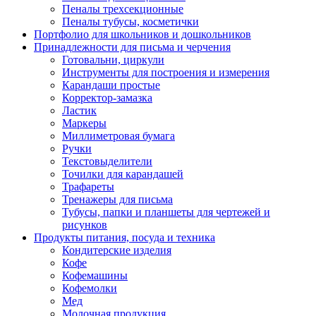
Пеналы трехсекционные
Пеналы тубусы, косметички
Портфолио для школьников и дошкольников
Принадлежности для письма и черчения
Готовальни, циркули
Инструменты для построения и измерения
Карандаши простые
Корректор-замазка
Ластик
Маркеры
Миллиметровая бумага
Ручки
Текстовыделители
Точилки для карандашей
Трафареты
Тренажеры для письма
Тубусы, папки и планшеты для чертежей и
рисунков
Продукты питания, посуда и техника
Кондитерские изделия
Кофе
Кофемашины
Кофемолки
Мед
Молочная продукция