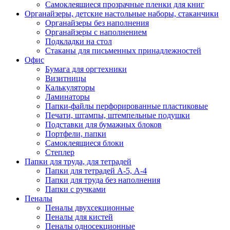
Самоклеящиеся прозрачные пленки для книг
Органайзеры, детские настольные наборы, стаканчики
Органайзеры без наполнения
Органайзеры с наполнением
Подкладки на стол
Стаканы для письменных принадлежностей
Офис
Бумага для оргтехники
Визитницы
Калькуляторы
Ламинаторы
Папки-файлы перфорированные пластиковые
Печати, штампы, штемпельные подушки
Подставки для бумажных блоков
Портфели, папки
Самоклеящиеся блоки
Степлер
Папки для труда, для тетрадей
Папки для тетрадей А-5, А-4
Папки для труда без наполнения
Папки с ручками
Пеналы
Пеналы двухсекционные
Пеналы для кистей
Пеналы односекционные