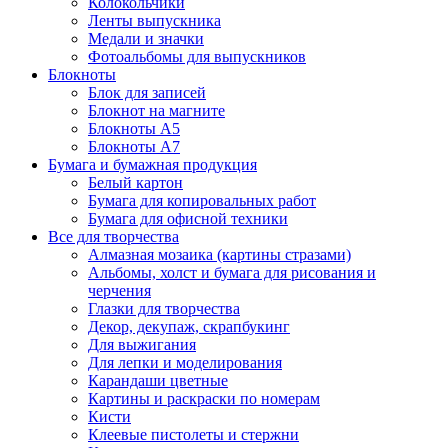
Колокольчики
Ленты выпускника
Медали и значки
Фотоальбомы для выпускников
Блокноты
Блок для записей
Блокнот на магните
Блокноты А5
Блокноты А7
Бумага и бумажная продукция
Белый картон
Бумага для копировальных работ
Бумага для офисной техники
Все для творчества
Алмазная мозаика (картины стразами)
Альбомы, холст и бумага для рисования и
черчения
Глазки для творчества
Декор, декупаж, скрапбукинг
Для выжигания
Для лепки и моделирования
Карандаши цветные
Картины и раскраски по номерам
Кисти
Клеевые пистолеты и стержни