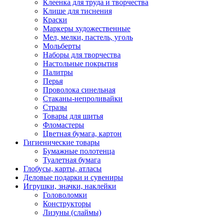
Клеенка для труда и творчества
Клише для тиснения
Краски
Маркеры художественные
Мел, мелки, пастель, уголь
Мольберты
Наборы для творчества
Настольные покрытия
Палитры
Перья
Проволока синельная
Стаканы-непроливайки
Стразы
Товары для шитья
Фломастеры
Цветная бумага, картон
Гигиенические товары
Бумажные полотенца
Туалетная бумага
Глобусы, карты, атласы
Деловые подарки и сувениры
Игрушки, значки, наклейки
Головоломки
Конструкторы
Лизуны (слаймы)