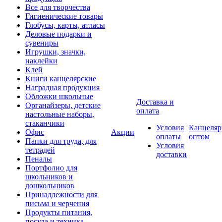
Все для творчества
Гигиенические товары
Глобусы, карты, атласы
Деловые подарки и
сувениры
Игрушки, значки,
наклейки
Клей
Книги канцелярские
Наградная продукция
Обложки школьные
Доставка и
Органайзеры, детские
оплата
настольные наборы,
стаканчики
Условия
Канцеляр
Офис
Акции
оплаты
оптом
Папки для труда, для
Условия
тетрадей
доставки
Пеналы
Портфолио для
школьников и
дошкольников
Принадлежности для
письма и черчения
Продукты питания,
посуда и техника