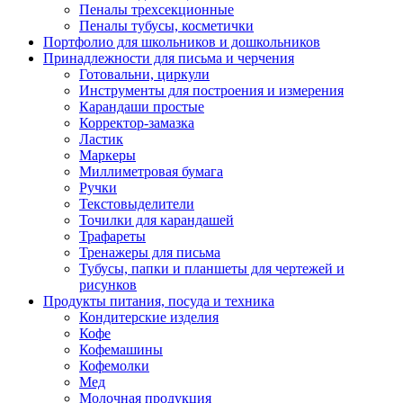
Пеналы трехсекционные
Пеналы тубусы, косметички
Портфолио для школьников и дошкольников
Принадлежности для письма и черчения
Готовальни, циркули
Инструменты для построения и измерения
Карандаши простые
Корректор-замазка
Ластик
Маркеры
Миллиметровая бумага
Ручки
Текстовыделители
Точилки для карандашей
Трафареты
Тренажеры для письма
Тубусы, папки и планшеты для чертежей и
рисунков
Продукты питания, посуда и техника
Кондитерские изделия
Кофе
Кофемашины
Кофемолки
Мед
Молочная продукция