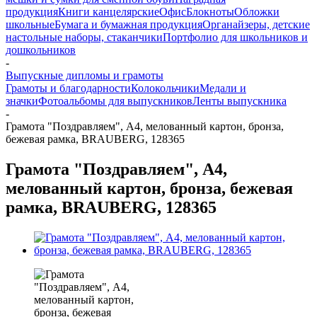
продукция
Книги канцелярские
Офис
Блокноты
Обложки
школьные
Бумага и бумажная продукция
Органайзеры, детские
настольные наборы, стаканчики
Портфолио для школьников и
дошкольников
-
Выпускные дипломы и грамоты
Грамоты и благодарности
Колокольчики
Медали и
значки
Фотоальбомы для выпускников
Ленты выпускника
-
Грамота "Поздравляем", А4, мелованный картон, бронза,
бежевая рамка, BRAUBERG, 128365
Грамота "Поздравляем", А4,
мелованный картон, бронза, бежевая
рамка, BRAUBERG, 128365