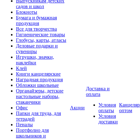
Выпускникам детских
садов и школ
Блокноты
Бумага и бумажная
продукция
Все для творчества
Гигиенические товары
Глобусы, карты, атласы
Деловые подарки и
сувениры
Игрушки, значки,
наклейки
Клей
Книги канцелярские
Наградная продукция
Обложки школьные
Доставка и
Органайзеры, детские
оплата
настольные наборы,
стаканчики
Условия
Канцеляр
Офис
Акции
оплаты
оптом
Папки для труда, для
Условия
тетрадей
доставки
Пеналы
Портфолио для
школьников и