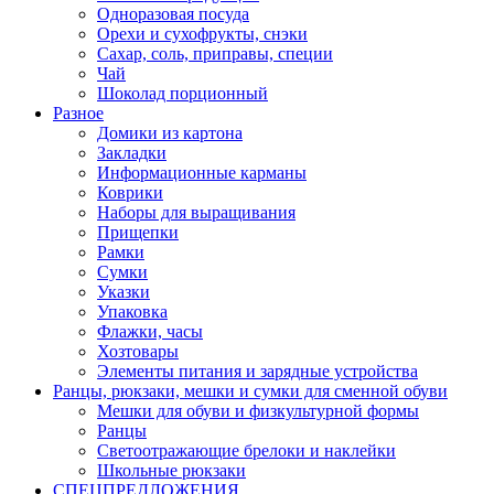
Одноразовая посуда
Орехи и сухофрукты, снэки
Сахар, соль, приправы, специи
Чай
Шоколад порционный
Разное
Домики из картона
Закладки
Информационные карманы
Коврики
Наборы для выращивания
Прищепки
Рамки
Сумки
Указки
Упаковка
Флажки, часы
Хозтовары
Элементы питания и зарядные устройства
Ранцы, рюкзаки, мешки и сумки для сменной обуви
Мешки для обуви и физкультурной формы
Ранцы
Светоотражающие брелоки и наклейки
Школьные рюкзаки
СПЕЦПРЕДЛОЖЕНИЯ