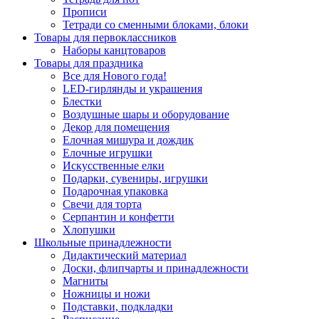
Прописи
Тетради со сменными блоками, блоки
Товары для первоклассников
Наборы канцтоваров
Товары для праздника
Все для Нового года!
LED-гирлянды и украшения
Блестки
Воздушные шары и оборудование
Декор для помещения
Елочная мишура и дождик
Елочные игрушки
Искусственные елки
Подарки, сувениры, игрушки
Подарочная упаковка
Свечи для торта
Серпантин и конфетти
Хлопушки
Школьные принадлежности
Дидактический материал
Доски, флипчарты и принадлежности
Магниты
Ножницы и ножи
Подставки, подкладки