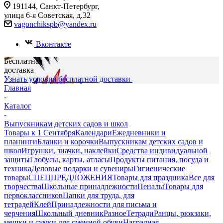
191144, Санкт-Петербург,
улица 6-я Советская, д.32
vagonchikspb@yandex.ru
Вконтакте
Бесплатная
доставка
Узнать условия бесплатной доставки
Главная
-
Каталог
-
Выпускникам детских садов и школ
Товары к 1 Сентября
Календари
Ежедневники и
планинги
Бланки и корочки
Выпускникам детских садов и
школ
Игрушки, значки, наклейки
Средства индивидуальной
защиты
Глобусы, карты, атласы
Продукты питания, посуда и
техника
Деловые подарки и сувениры
Гигиенические
товары
СПЕЦПРЕДЛОЖЕНИЯ
Товары для праздника
Все для
творчества
Школьные принадлежности
Пеналы
Товары для
первоклассников
Папки для труда, для
тетрадей
Клей
Принадлежности для письма и
черчения
Школьный дневник
Разное
Тетради
Ранцы, рюкзаки,
мешки и сумки для сменной обуви
Наградная