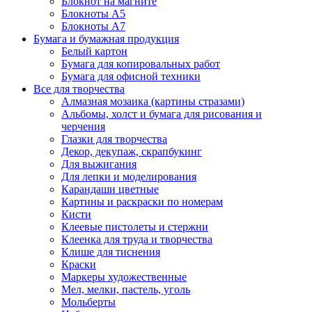
Блокнот на магните
Блокноты А5
Блокноты А7
Бумага и бумажная продукция
Белый картон
Бумага для копировальных работ
Бумага для офисной техники
Все для творчества
Алмазная мозаика (картины стразами)
Альбомы, холст и бумага для рисования и
черчения
Глазки для творчества
Декор, декупаж, скрапбукинг
Для выжигания
Для лепки и моделирования
Карандаши цветные
Картины и раскраски по номерам
Кисти
Клеевые пистолеты и стержни
Клеенка для труда и творчества
Клише для тиснения
Краски
Маркеры художественные
Мел, мелки, пастель, уголь
Мольберты