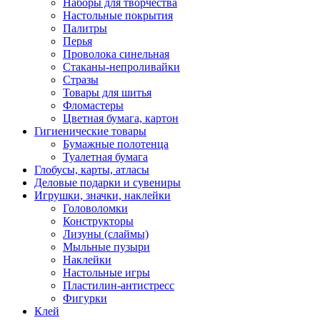
Наборы для творчества
Настольные покрытия
Палитры
Перья
Проволока синельная
Стаканы-непроливайки
Стразы
Товары для шитья
Фломастеры
Цветная бумага, картон
Гигиенические товары
Бумажные полотенца
Туалетная бумага
Глобусы, карты, атласы
Деловые подарки и сувениры
Игрушки, значки, наклейки
Головоломки
Конструкторы
Лизуны (слаймы)
Мыльные пузыри
Наклейки
Настольные игры
Пластилин-антистресс
Фигурки
Клей