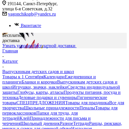
191144, Санкт-Петербург,
улица 6-я Советская, д.32
vagonchikspb@yandex.ru
Вконтакте
Бесплатная
доставка
Узнать условия бесплатной доставки
Главная
-
Каталог
-
Выпускникам детских садов и школ
Товары к 1 Сентября
Календари
Ежедневники и
планинги
Бланки и корочки
Выпускникам детских садов и
школ
Игрушки, значки, наклейки
Средства индивидуальной
защиты
Глобусы, карты, атласы
Продукты питания, посуда и
техника
Деловые подарки и сувениры
Гигиенические
товары
СПЕЦПРЕДЛОЖЕНИЯ
Товары для праздника
Все для
творчества
Школьные принадлежности
Пеналы
Товары для
первоклассников
Папки для труда, для
тетрадей
Клей
Принадлежности для письма и
черчения
Школьный дневник
Разное
Тетради
Ранцы, рюкзаки,
мешки и сумки для сменной обуви
Наградная