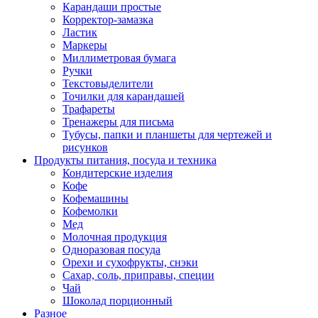
Карандаши простые
Корректор-замазка
Ластик
Маркеры
Миллиметровая бумага
Ручки
Текстовыделители
Точилки для карандашей
Трафареты
Тренажеры для письма
Тубусы, папки и планшеты для чертежей и
рисунков
Продукты питания, посуда и техника
Кондитерские изделия
Кофе
Кофемашины
Кофемолки
Мед
Молочная продукция
Одноразовая посуда
Орехи и сухофрукты, снэки
Сахар, соль, приправы, специи
Чай
Шоколад порционный
Разное