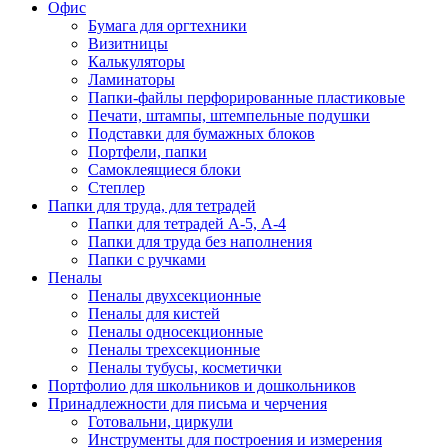
Офис
Бумага для оргтехники
Визитницы
Калькуляторы
Ламинаторы
Папки-файлы перфорированные пластиковые
Печати, штампы, штемпельные подушки
Подставки для бумажных блоков
Портфели, папки
Самоклеящиеся блоки
Степлер
Папки для труда, для тетрадей
Папки для тетрадей А-5, А-4
Папки для труда без наполнения
Папки с ручками
Пеналы
Пеналы двухсекционные
Пеналы для кистей
Пеналы односекционные
Пеналы трехсекционные
Пеналы тубусы, косметички
Портфолио для школьников и дошкольников
Принадлежности для письма и черчения
Готовальни, циркули
Инструменты для построения и измерения