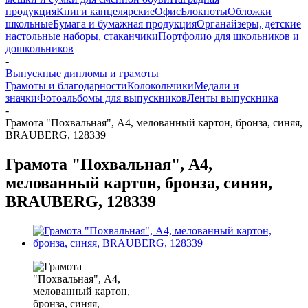
продукция
Книги канцелярские
Офис
Блокноты
Обложки
школьные
Бумага и бумажная продукция
Органайзеры, детские
настольные наборы, стаканчики
Портфолио для школьников и
дошкольников
-
Выпускные дипломы и грамоты
Грамоты и благодарности
Колокольчики
Медали и
значки
Фотоальбомы для выпускников
Ленты выпускника
-
Грамота "Похвальная", А4, мелованный картон, бронза, синяя,
BRAUBERG, 128339
Грамота "Похвальная", А4,
мелованный картон, бронза, синяя,
BRAUBERG, 128339