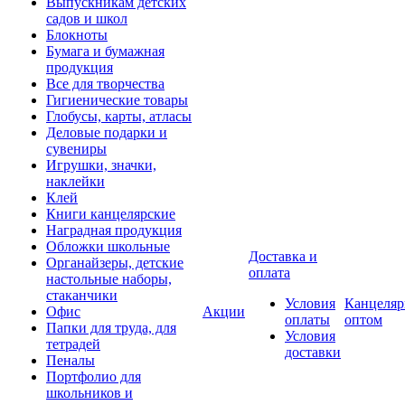
Выпускникам детских
садов и школ
Блокноты
Бумага и бумажная
продукция
Все для творчества
Гигиенические товары
Глобусы, карты, атласы
Деловые подарки и
сувениры
Игрушки, значки,
наклейки
Клей
Книги канцелярские
Наградная продукция
Обложки школьные
Доставка и
Органайзеры, детские
оплата
настольные наборы,
стаканчики
Условия
Канцеляр
Офис
Акции
оплаты
оптом
Папки для труда, для
Условия
тетрадей
доставки
Пеналы
Портфолио для
школьников и