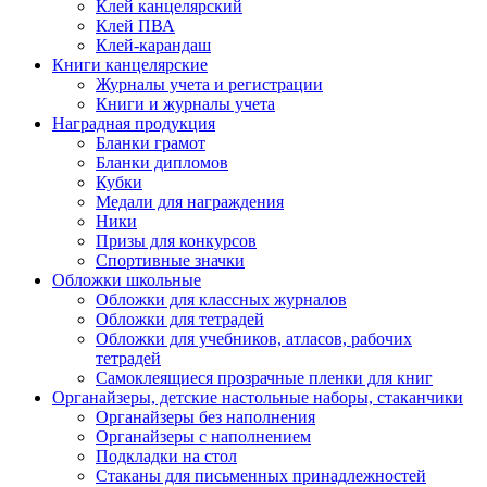
Клей канцелярский
Клей ПВА
Клей-карандаш
Книги канцелярские
Журналы учета и регистрации
Книги и журналы учета
Наградная продукция
Бланки грамот
Бланки дипломов
Кубки
Медали для награждения
Ники
Призы для конкурсов
Спортивные значки
Обложки школьные
Обложки для классных журналов
Обложки для тетрадей
Обложки для учебников, атласов, рабочих
тетрадей
Самоклеящиеся прозрачные пленки для книг
Органайзеры, детские настольные наборы, стаканчики
Органайзеры без наполнения
Органайзеры с наполнением
Подкладки на стол
Стаканы для письменных принадлежностей