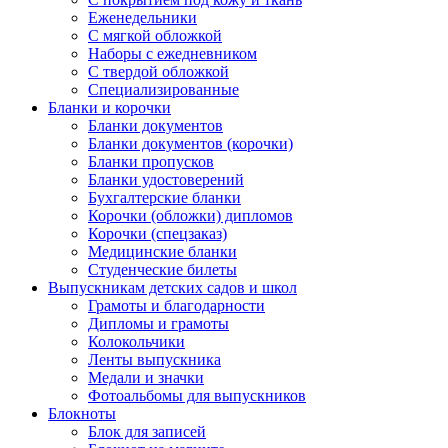
Еженедельники
С мягкой обложкой
Наборы с ежедневником
С твердой обложкой
Специализированные
Бланки и корочки
Бланки документов
Бланки документов (корочки)
Бланки пропусков
Бланки удостоверений
Бухгалтерские бланки
Корочки (обложки) дипломов
Корочки (спецзаказ)
Медицинские бланки
Студенческие билеты
Выпускникам детских садов и школ
Грамоты и благодарности
Дипломы и грамоты
Колокольчики
Ленты выпускника
Медали и значки
Фотоальбомы для выпускников
Блокноты
Блок для записей