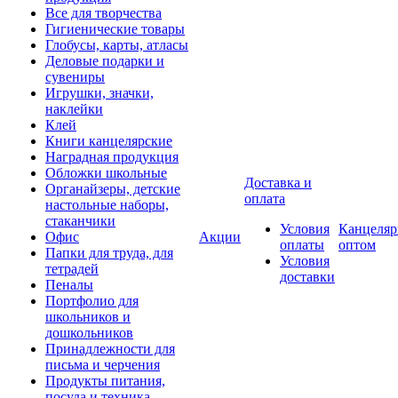
Все для творчества
Гигиенические товары
Глобусы, карты, атласы
Деловые подарки и
сувениры
Игрушки, значки,
наклейки
Клей
Книги канцелярские
Наградная продукция
Обложки школьные
Доставка и
Органайзеры, детские
оплата
настольные наборы,
стаканчики
Условия
Канцеляр
Офис
Акции
оплаты
оптом
Папки для труда, для
Условия
тетрадей
доставки
Пеналы
Портфолио для
школьников и
дошкольников
Принадлежности для
письма и черчения
Продукты питания,
посуда и техника