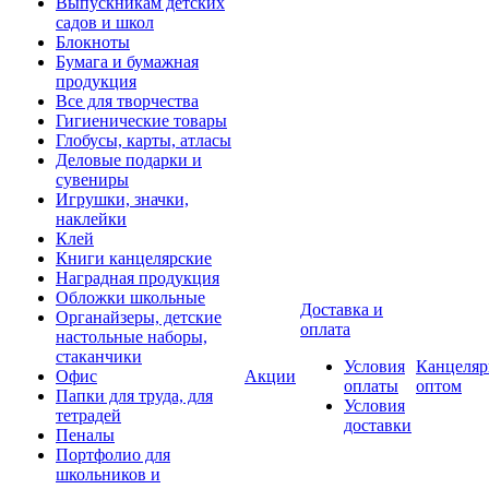
Выпускникам детских
садов и школ
Блокноты
Бумага и бумажная
продукция
Все для творчества
Гигиенические товары
Глобусы, карты, атласы
Деловые подарки и
сувениры
Игрушки, значки,
наклейки
Клей
Книги канцелярские
Наградная продукция
Обложки школьные
Доставка и
Органайзеры, детские
оплата
настольные наборы,
стаканчики
Условия
Канцеляр
Офис
Акции
оплаты
оптом
Папки для труда, для
Условия
тетрадей
доставки
Пеналы
Портфолио для
школьников и