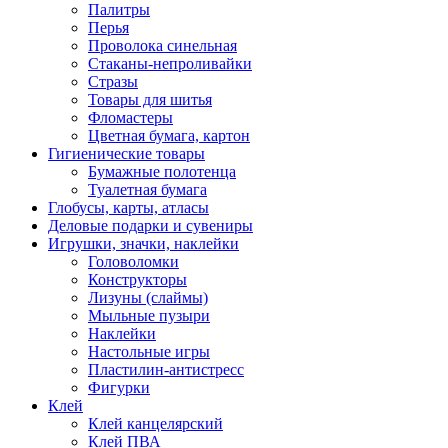
Палитры
Перья
Проволока синельная
Стаканы-непроливайки
Стразы
Товары для шитья
Фломастеры
Цветная бумага, картон
Гигиенические товары
Бумажные полотенца
Туалетная бумага
Глобусы, карты, атласы
Деловые подарки и сувениры
Игрушки, значки, наклейки
Головоломки
Конструкторы
Лизуны (слаймы)
Мыльные пузыри
Наклейки
Настольные игры
Пластилин-антистресс
Фигурки
Клей
Клей канцелярский
Клей ПВА