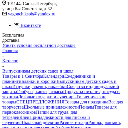
191144, Санкт-Петербург,
улица 6-я Советская, д.32
vagonchikspb@yandex.ru
Вконтакте
Бесплатная
доставка
Узнать условия бесплатной доставки
Главная
-
Каталог
-
Выпускникам детских садов и школ
Товары к 1 Сентября
Календари
Ежедневники и
планинги
Бланки и корочки
Выпускникам детских садов и
школ
Игрушки, значки, наклейки
Средства индивидуальной
защиты
Глобусы, карты, атласы
Продукты питания, посуда и
техника
Деловые подарки и сувениры
Гигиенические
товары
СПЕЦПРЕДЛОЖЕНИЯ
Товары для праздника
Все для
творчества
Школьные принадлежности
Пеналы
Товары для
первоклассников
Папки для труда, для
тетрадей
Клей
Принадлежности для письма и
черчения
Школьный дневник
Разное
Тетради
Ранцы, рюкзаки,
мешки и сумки для сменной обуви
Наградная