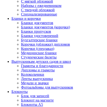
С мягкой обложкой
Наборы с ежедневником
С твердой обложкой
Специализированные
Бланки и корочки
Бланки документов
Бланки документов (корочки)
Бланки пропусков
Бланки удостоверений
Бухгалтерские бланки
Корочки (обложки) дипломов
Корочки (спецзаказ)
Медицинские бланки
Студенческие билеты
Выпускникам детских садов и школ
Грамоты и благодарности
Дипломы и грамоты
Колокольчики
Ленты выпускника
Медали и значки
Фотоальбомы для выпускников
Блокноты
Блок для записей
Блокнот на магните
Блокноты А5