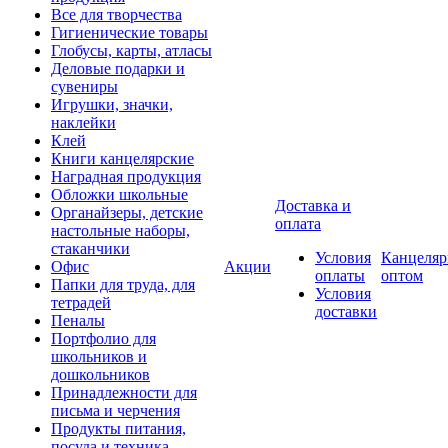
Все для творчества
Гигиенические товары
Глобусы, карты, атласы
Деловые подарки и
сувениры
Игрушки, значки,
наклейки
Клей
Книги канцелярские
Наградная продукция
Обложки школьные
Доставка и
Органайзеры, детские
оплата
настольные наборы,
стаканчики
Условия
Канцеляр
Офис
Акции
оплаты
оптом
Папки для труда, для
Условия
тетрадей
доставки
Пеналы
Портфолио для
школьников и
дошкольников
Принадлежности для
письма и черчения
Продукты питания,
посуда и техника