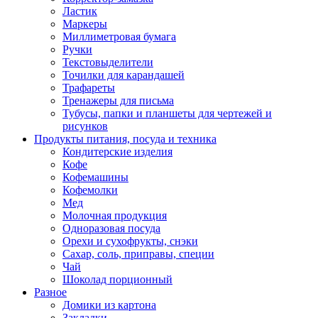
Ластик
Маркеры
Миллиметровая бумага
Ручки
Текстовыделители
Точилки для карандашей
Трафареты
Тренажеры для письма
Тубусы, папки и планшеты для чертежей и
рисунков
Продукты питания, посуда и техника
Кондитерские изделия
Кофе
Кофемашины
Кофемолки
Мед
Молочная продукция
Одноразовая посуда
Орехи и сухофрукты, снэки
Сахар, соль, приправы, специи
Чай
Шоколад порционный
Разное
Домики из картона
Закладки