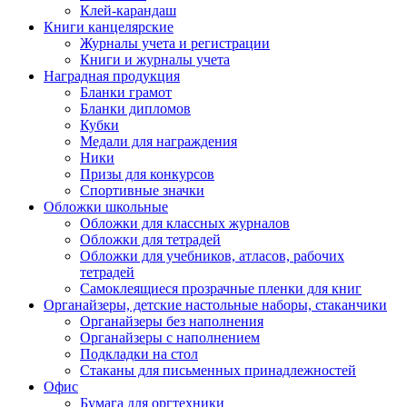
Клей-карандаш
Книги канцелярские
Журналы учета и регистрации
Книги и журналы учета
Наградная продукция
Бланки грамот
Бланки дипломов
Кубки
Медали для награждения
Ники
Призы для конкурсов
Спортивные значки
Обложки школьные
Обложки для классных журналов
Обложки для тетрадей
Обложки для учебников, атласов, рабочих
тетрадей
Самоклеящиеся прозрачные пленки для книг
Органайзеры, детские настольные наборы, стаканчики
Органайзеры без наполнения
Органайзеры с наполнением
Подкладки на стол
Стаканы для письменных принадлежностей
Офис
Бумага для оргтехники