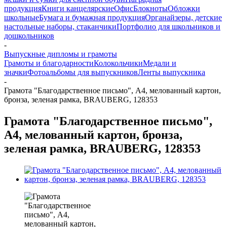
продукция
Книги канцелярские
Офис
Блокноты
Обложки
школьные
Бумага и бумажная продукция
Органайзеры, детские
настольные наборы, стаканчики
Портфолио для школьников и
дошкольников
-
Выпускные дипломы и грамоты
Грамоты и благодарности
Колокольчики
Медали и
значки
Фотоальбомы для выпускников
Ленты выпускника
-
Грамота "Благодарственное письмо", А4, мелованный картон,
бронза, зеленая рамка, BRAUBERG, 128353
Грамота "Благодарственное письмо",
А4, мелованный картон, бронза,
зеленая рамка, BRAUBERG, 128353