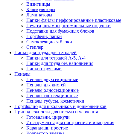
Визитницы
Калькуляторы
Ламинаторы
Папки-файлы перфорированные пластиковые
Печати, штампы, штемпельные подушки
Подставки для бумажных блоков
Портфели, папки
Самоклеящиеся блоки
Степлер
Папки для труда, для тетрадей
Папки для тетрадей А-5, А-4
Папки для труда без наполнения
Папки с ручками
Пеналы
Пеналы двухсекционные
Пеналы для кистей
Пеналы односекционные
Пеналы трехсекционные
Пеналы тубусы, косметички
Портфолио для школьников и дошкольников
Принадлежности для письма и черчения
Готовальни, циркули
Инструменты для построения и измерения
Карандаши простые
Корректор-замазка