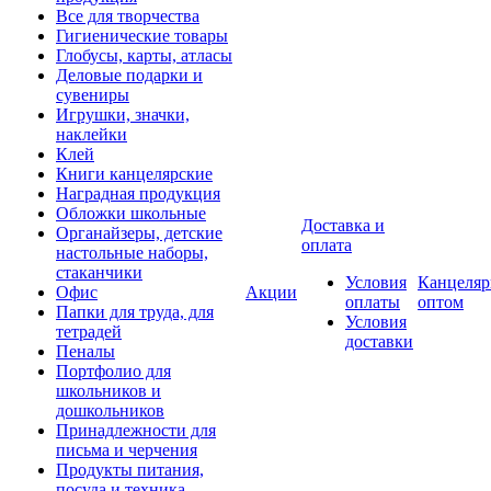
Все для творчества
Гигиенические товары
Глобусы, карты, атласы
Деловые подарки и
сувениры
Игрушки, значки,
наклейки
Клей
Книги канцелярские
Наградная продукция
Обложки школьные
Доставка и
Органайзеры, детские
оплата
настольные наборы,
стаканчики
Условия
Канцеляр
Офис
Акции
оплаты
оптом
Папки для труда, для
Условия
тетрадей
доставки
Пеналы
Портфолио для
школьников и
дошкольников
Принадлежности для
письма и черчения
Продукты питания,
посуда и техника