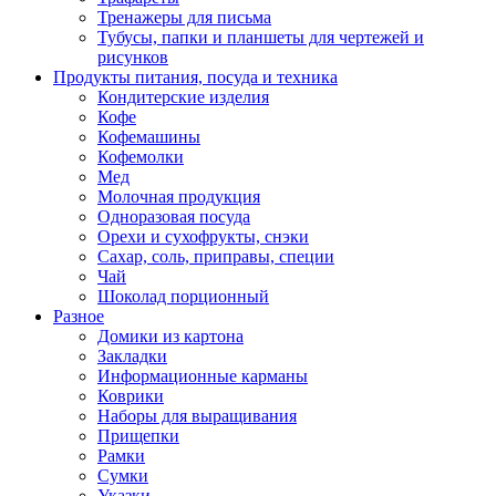
Тренажеры для письма
Тубусы, папки и планшеты для чертежей и
рисунков
Продукты питания, посуда и техника
Кондитерские изделия
Кофе
Кофемашины
Кофемолки
Мед
Молочная продукция
Одноразовая посуда
Орехи и сухофрукты, снэки
Сахар, соль, приправы, специи
Чай
Шоколад порционный
Разное
Домики из картона
Закладки
Информационные карманы
Коврики
Наборы для выращивания
Прищепки
Рамки
Сумки
Указки