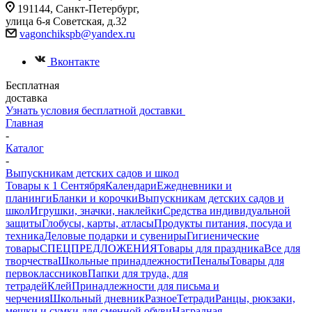
191144, Санкт-Петербург,
улица 6-я Советская, д.32
vagonchikspb@yandex.ru
Вконтакте
Бесплатная
доставка
Узнать условия бесплатной доставки
Главная
-
Каталог
-
Выпускникам детских садов и школ
Товары к 1 Сентября
Календари
Ежедневники и
планинги
Бланки и корочки
Выпускникам детских садов и
школ
Игрушки, значки, наклейки
Средства индивидуальной
защиты
Глобусы, карты, атласы
Продукты питания, посуда и
техника
Деловые подарки и сувениры
Гигиенические
товары
СПЕЦПРЕДЛОЖЕНИЯ
Товары для праздника
Все для
творчества
Школьные принадлежности
Пеналы
Товары для
первоклассников
Папки для труда, для
тетрадей
Клей
Принадлежности для письма и
черчения
Школьный дневник
Разное
Тетради
Ранцы, рюкзаки,
мешки и сумки для сменной обуви
Наградная