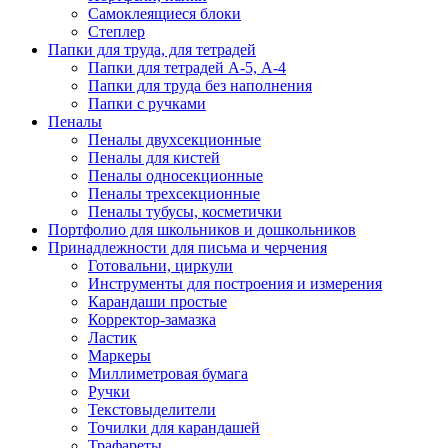
Самоклеящиеся блоки
Степлер
Папки для труда, для тетрадей
Папки для тетрадей А-5, А-4
Папки для труда без наполнения
Папки с ручками
Пеналы
Пеналы двухсекционные
Пеналы для кистей
Пеналы односекционные
Пеналы трехсекционные
Пеналы тубусы, косметички
Портфолио для школьников и дошкольников
Принадлежности для письма и черчения
Готовальни, циркули
Инструменты для построения и измерения
Карандаши простые
Корректор-замазка
Ластик
Маркеры
Миллиметровая бумага
Ручки
Текстовыделители
Точилки для карандашей
Трафареты