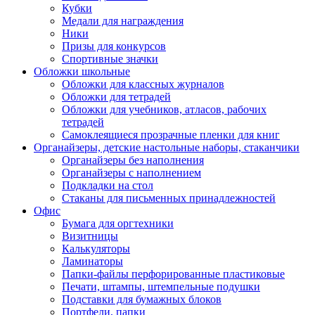
Кубки
Медали для награждения
Ники
Призы для конкурсов
Спортивные значки
Обложки школьные
Обложки для классных журналов
Обложки для тетрадей
Обложки для учебников, атласов, рабочих
тетрадей
Самоклеящиеся прозрачные пленки для книг
Органайзеры, детские настольные наборы, стаканчики
Органайзеры без наполнения
Органайзеры с наполнением
Подкладки на стол
Стаканы для письменных принадлежностей
Офис
Бумага для оргтехники
Визитницы
Калькуляторы
Ламинаторы
Папки-файлы перфорированные пластиковые
Печати, штампы, штемпельные подушки
Подставки для бумажных блоков
Портфели, папки