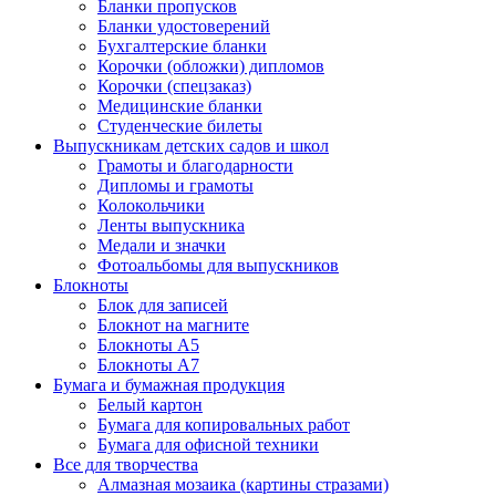
Бланки пропусков
Бланки удостоверений
Бухгалтерские бланки
Корочки (обложки) дипломов
Корочки (спецзаказ)
Медицинские бланки
Студенческие билеты
Выпускникам детских садов и школ
Грамоты и благодарности
Дипломы и грамоты
Колокольчики
Ленты выпускника
Медали и значки
Фотоальбомы для выпускников
Блокноты
Блок для записей
Блокнот на магните
Блокноты А5
Блокноты А7
Бумага и бумажная продукция
Белый картон
Бумага для копировальных работ
Бумага для офисной техники
Все для творчества
Алмазная мозаика (картины стразами)