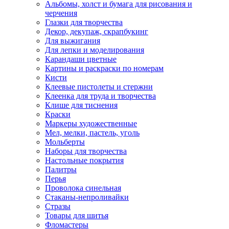
Альбомы, холст и бумага для рисования и
черчения
Глазки для творчества
Декор, декупаж, скрапбукинг
Для выжигания
Для лепки и моделирования
Карандаши цветные
Картины и раскраски по номерам
Кисти
Клеевые пистолеты и стержни
Клеенка для труда и творчества
Клише для тиснения
Краски
Маркеры художественные
Мел, мелки, пастель, уголь
Мольберты
Наборы для творчества
Настольные покрытия
Палитры
Перья
Проволока синельная
Стаканы-непроливайки
Стразы
Товары для шитья
Фломастеры