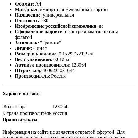
Формат
: А4
Материал
: импортный мелованный картон
Назначение
: универсальная
Плотность
: 230
Изображение российской символики
: да
Оформление надписи
: с конгревным тиснением
фольгой
Заголовок
: "Грамота"
Дизайн
: Синяя
Размер в упаковке
: 0.1x29.7x21.2 см
Вес с упаковкой
: 0.012 кг
Артикул производителя
: 123064
Штрих-код
: 4606224031644
Производитель
: Россия
Характеристики
Код товара
123064
Страна производитель
Россия
Правила заказа
Информация на сайте не является открытой офертой. Для
уточнения деталей заказа свяжитесь по телефону с нашим