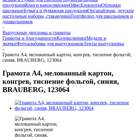
продукция
Книги канцелярские
Офис
Блокноты
Обложки
школьные
Бумага и бумажная продукция
Органайзеры, детские
настольные наборы, стаканчики
Портфолио для школьников и
дошкольников
-
Выпускные дипломы и грамоты
Грамоты и благодарности
Колокольчики
Медали и
значки
Фотоальбомы для выпускников
Ленты выпускника
-
Грамота А4, мелованный картон, конгрев, тиснение фольгой,
синяя, BRAUBERG, 123064
Грамота А4, мелованный картон,
конгрев, тиснение фольгой, синяя,
BRAUBERG, 123064