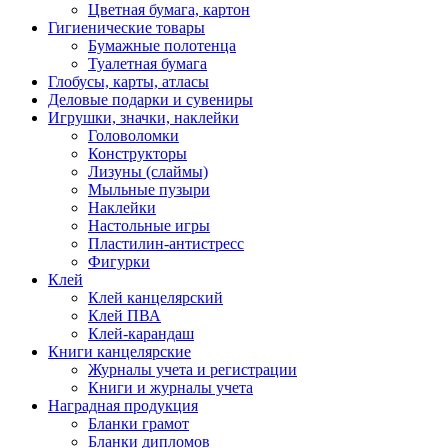
Цветная бумага, картон
Гигиенические товары
Бумажные полотенца
Туалетная бумага
Глобусы, карты, атласы
Деловые подарки и сувениры
Игрушки, значки, наклейки
Головоломки
Конструкторы
Лизуны (слаймы)
Мыльные пузыри
Наклейки
Настольные игры
Пластилин-антистресс
Фигурки
Клей
Клей канцелярский
Клей ПВА
Клей-карандаш
Книги канцелярские
Журналы учета и регистрации
Книги и журналы учета
Наградная продукция
Бланки грамот
Бланки дипломов