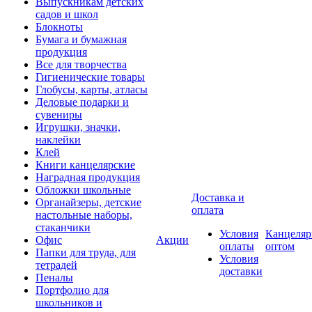
Выпускникам детских
садов и школ
Блокноты
Бумага и бумажная
продукция
Все для творчества
Гигиенические товары
Глобусы, карты, атласы
Деловые подарки и
сувениры
Игрушки, значки,
наклейки
Клей
Книги канцелярские
Наградная продукция
Обложки школьные
Доставка и
Органайзеры, детские
оплата
настольные наборы,
стаканчики
Условия
Канцеляр
Офис
Акции
оплаты
оптом
Папки для труда, для
Условия
тетрадей
доставки
Пеналы
Портфолио для
школьников и