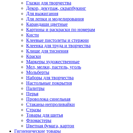
Глазки для творчества
Декор, декупаж, скрапбукинг
Для выжигания
Для лепки и моделирования
Карандаши цветные
Картины и раскраски по номерам
Кисти
Клеевые пистолеты и стержни
Клеенка для труда и творчества
Клише для тиснения
Краски
Маркеры художественные
Мел, мелки, пастель, уголь
Мольберты
Наборы для творчества
Настольные покрытия
Палитры
Перья
Проволока синельная
Стаканы-непроливайки
Стразы
Товары для шитья
Фломастеры
Цветная бумага, картон
Гигиенические товары