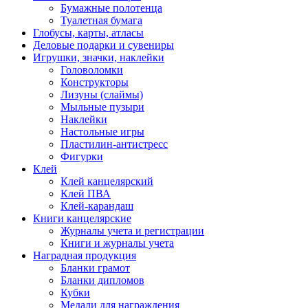
Бумажные полотенца
Туалетная бумага
Глобусы, карты, атласы
Деловые подарки и сувениры
Игрушки, значки, наклейки
Головоломки
Конструкторы
Лизуны (слаймы)
Мыльные пузыри
Наклейки
Настольные игры
Пластилин-антистресс
Фигурки
Клей
Клей канцелярский
Клей ПВА
Клей-карандаш
Книги канцелярские
Журналы учета и регистрации
Книги и журналы учета
Наградная продукция
Бланки грамот
Бланки дипломов
Кубки
Медали для награждения