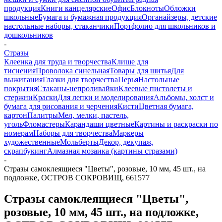
продукция
Книги канцелярские
Офис
Блокноты
Обложки
школьные
Бумага и бумажная продукция
Органайзеры, детские
настольные наборы, стаканчики
Портфолио для школьников и
дошкольников
-
Стразы
Клеенка для труда и творчества
Клише для
тиснения
Проволока синельная
Товары для шитья
Для
выжигания
Глазки для творчества
Перья
Настольные
покрытия
Стаканы-непроливайки
Клеевые пистолеты и
стержни
Краски
Для лепки и моделирования
Альбомы, холст и
бумага для рисования и черчения
Кисти
Цветная бумага,
картон
Палитры
Мел, мелки, пастель,
уголь
Фломастеры
Карандаши цветные
Картины и раскраски по
номерам
Наборы для творчества
Маркеры
художественные
Мольберты
Декор, декупаж,
скрапбукинг
Алмазная мозаика (картины стразами)
-
Стразы самоклеящиеся "Цветы", розовые, 10 мм, 45 шт., на
подложке, ОСТРОВ СОКРОВИЩ, 661577
Стразы самоклеящиеся "Цветы",
розовые, 10 мм, 45 шт., на подложке,