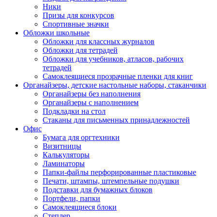
Ники
Призы для конкурсов
Спортивные значки
Обложки школьные
Обложки для классных журналов
Обложки для тетрадей
Обложки для учебников, атласов, рабочих
тетрадей
Самоклеящиеся прозрачные пленки для книг
Органайзеры, детские настольные наборы, стаканчики
Органайзеры без наполнения
Органайзеры с наполнением
Подкладки на стол
Стаканы для письменных принадлежностей
Офис
Бумага для оргтехники
Визитницы
Калькуляторы
Ламинаторы
Папки-файлы перфорированные пластиковые
Печати, штампы, штемпельные подушки
Подставки для бумажных блоков
Портфели, папки
Самоклеящиеся блоки
Степлер