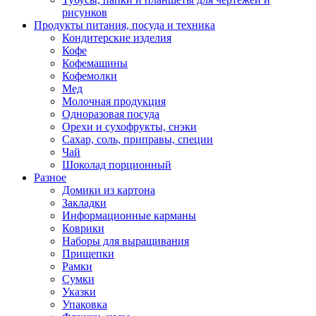
рисунков
Продукты питания, посуда и техника
Кондитерские изделия
Кофе
Кофемашины
Кофемолки
Мед
Молочная продукция
Одноразовая посуда
Орехи и сухофрукты, снэки
Сахар, соль, приправы, специи
Чай
Шоколад порционный
Разное
Домики из картона
Закладки
Информационные карманы
Коврики
Наборы для выращивания
Прищепки
Рамки
Сумки
Указки
Упаковка