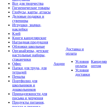
Все для творчества
Гигиенические товары
Глобусы, карты, атласы
Деловые подарки и
сувениры
Игрушки, значки,
наклейки
Клей
Книги канцелярские
Наградная продукция
Обложки школьные
Доставка и
Органайзеры, детские
оплата
настольные наборы,
стаканчики
Условия
Канцеляр
Офис
Акции
оплаты
оптом
Папки для труда, для
Условия
тетрадей
доставки
Пеналы
Портфолио для
школьников и
дошкольников
Принадлежности для
письма и черчения
Продукты питания,
посуда и техника