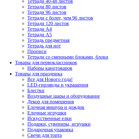
Тетради 40-48 листов
Тетради 80 листов
Тетради 96 листов
Тетради с более, чем 96 листов
Тетради 120 листов
Тетради А4
Тетради А5
Тетрадь предметная
Тетрадь для нот
Прописи
Тетради со сменными блоками, блоки
Товары для первоклассников
Наборы канцтоваров
Товары для праздника
Все для Нового года!
LED-гирлянды и украшения
Блестки
Воздушные шары и оборудование
Декор для помещения
Елочная мишура и дождик
Елочные игрушки
Искусственные елки
Подарки, сувениры, игрушки
Подарочная упаковка
Свечи для торта