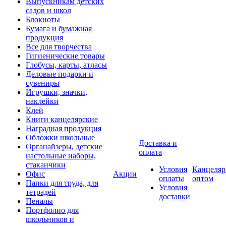
Выпускникам детских
садов и школ
Блокноты
Бумага и бумажная
продукция
Все для творчества
Гигиенические товары
Глобусы, карты, атласы
Деловые подарки и
сувениры
Игрушки, значки,
наклейки
Клей
Книги канцелярские
Наградная продукция
Обложки школьные
Доставка и
Органайзеры, детские
оплата
настольные наборы,
стаканчики
Условия
Канцеляр
Офис
Акции
оплаты
оптом
Папки для труда, для
Условия
тетрадей
доставки
Пеналы
Портфолио для
школьников и