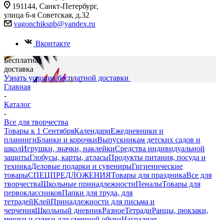
191144, Санкт-Петербург,
улица 6-я Советская, д.32
vagonchikspb@yandex.ru
Вконтакте
Бесплатная
доставка
Узнать условия бесплатной доставки
Главная
-
Каталог
-
Все для творчества
Товары к 1 Сентября
Календари
Ежедневники и
планинги
Бланки и корочки
Выпускникам детских садов и
школ
Игрушки, значки, наклейки
Средства индивидуальной
защиты
Глобусы, карты, атласы
Продукты питания, посуда и
техника
Деловые подарки и сувениры
Гигиенические
товары
СПЕЦПРЕДЛОЖЕНИЯ
Товары для праздника
Все для
творчества
Школьные принадлежности
Пеналы
Товары для
первоклассников
Папки для труда, для
тетрадей
Клей
Принадлежности для письма и
черчения
Школьный дневник
Разное
Тетради
Ранцы, рюкзаки,
мешки и сумки для сменной обуви
Наградная