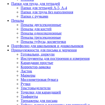
Папки для труда, для тетрадей
Папки для тетрадей А-5, А-4
Папки для труда без наполнения
Папки с ручками
Пеналы
Пеналы двухсекционные
Пеналы для кистей
Пеналы односекционные
Пеналы трехсекционные
Пеналы тубусы, косметички
Портфолио для школьников и дошкольников
Принадлежности для письма и черчения
Готовальни, циркули
Инструменты для построения и измерения
Карандаши простые
Корректор-замазка
Ластик
Маркеры
Миллиметровая бумага
Ручки
Текстовыделители
Точилки для карандашей
Трафареты
Тренажеры для письма
Тубусы, папки и планшеты для чертежей и