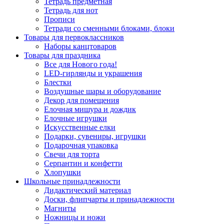
Тетрадь предметная
Тетрадь для нот
Прописи
Тетради со сменными блоками, блоки
Товары для первоклассников
Наборы канцтоваров
Товары для праздника
Все для Нового года!
LED-гирлянды и украшения
Блестки
Воздушные шары и оборудование
Декор для помещения
Елочная мишура и дождик
Елочные игрушки
Искусственные елки
Подарки, сувениры, игрушки
Подарочная упаковка
Свечи для торта
Серпантин и конфетти
Хлопушки
Школьные принадлежности
Дидактический материал
Доски, флипчарты и принадлежности
Магниты
Ножницы и ножи