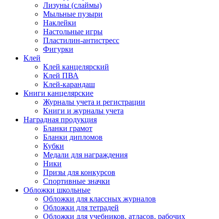
Лизуны (слаймы)
Мыльные пузыри
Наклейки
Настольные игры
Пластилин-антистресс
Фигурки
Клей
Клей канцелярский
Клей ПВА
Клей-карандаш
Книги канцелярские
Журналы учета и регистрации
Книги и журналы учета
Наградная продукция
Бланки грамот
Бланки дипломов
Кубки
Медали для награждения
Ники
Призы для конкурсов
Спортивные значки
Обложки школьные
Обложки для классных журналов
Обложки для тетрадей
Обложки для учебников, атласов, рабочих