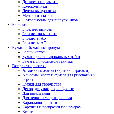
Дипломы и грамоты
Колокольчики
Ленты выпускника
Медали и значки
Фотоальбомы для выпускников
Блокноты
Блок для записей
Блокнот на магните
Блокноты А5
Блокноты А7
Бумага и бумажная продукция
Белый картон
Бумага для копировальных работ
Бумага для офисной техники
Все для творчества
Алмазная мозаика (картины стразами)
Альбомы, холст и бумага для рисования и
черчения
Глазки для творчества
Декор, декупаж, скрапбукинг
Для выжигания
Для лепки и моделирования
Карандаши цветные
Картины и раскраски по номерам
Кисти