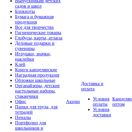
Выпускникам детских
садов и школ
Блокноты
Бумага и бумажная
продукция
Все для творчества
Гигиенические товары
Глобусы, карты, атласы
Деловые подарки и
сувениры
Игрушки, значки,
наклейки
Клей
Книги канцелярские
Наградная продукция
Обложки школьные
Доставка и
Органайзеры, детские
оплата
настольные наборы,
стаканчики
Условия
Канцеляр
Офис
Акции
оплаты
оптом
Папки для труда, для
Условия
тетрадей
доставки
Пеналы
Портфолио для
школьников и