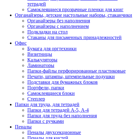
тетрадей
Самоклеящиеся прозрачные пленки для книг
Органайзеры, детские настольные наборы, стаканчики
Органайзеры без наполнения
Органайзеры с наполнением
Подкладки на стол
Стаканы для письменных принадлежностей
Офис
Бумага для оргтехники
Визитницы
Калькуляторы
Ламинаторы
Папки-файлы перфорированные пластиковые
Печати, штампы, штемпельные подушки
Подставки для бумажных блоков
Портфели, папки
Самоклеящиеся блоки
Степлер
Папки для труда, для тетрадей
Папки для тетрадей А-5, А-4
Папки для труда без наполнения
Папки с ручками
Пеналы
Пеналы двухсекционные
Пеналы для кистей