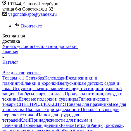
191144, Санкт-Петербург,
улица 6-я Советская, д.32
vagonchikspb@yandex.ru
Вконтакте
Бесплатная
доставка
Узнать условия бесплатной доставки
Главная
-
Каталог
-
Все для творчества
Товары к 1 Сентября
Календари
Ежедневники и
планинги
Бланки и корочки
Выпускникам детских садов и
школ
Игрушки, значки, наклейки
Средства индивидуальной
защиты
Глобусы, карты, атласы
Продукты питания, посуда и
техника
Деловые подарки и сувениры
Гигиенические
товары
СПЕЦПРЕДЛОЖЕНИЯ
Товары для праздника
Все для
творчества
Школьные принадлежности
Пеналы
Товары для
первоклассников
Папки для труда, для
тетрадей
Клей
Принадлежности для письма и
черчения
Школьный дневник
Разное
Тетради
Ранцы, рюкзаки,
мешки и сумки для сменной обуви
Наградная