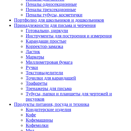
Пеналы односекционные
Пеналы трехсекционные
Пеналы тубусы, косметички
Портфолио для школьников и дошкольников
Принадлежности для письма и черчения
Готовальни, циркули
Инструменты для построения и измерения
Карандаши простые
Корректор-замазка
Ластик
Маркеры
Миллиметровая бумага
Ручки
Текстовыделители
Точилки для карандашей
Трафареты
Тренажеры для письма
Тубусы, папки и планшеты для чертежей и
рисунков
Продукты питания, посуда и техника
Кондитерские изделия
Кофе
Кофемашины
Кофемолки
Мед