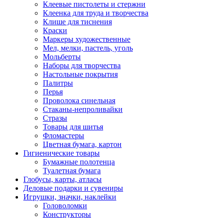
Клеевые пистолеты и стержни
Клеенка для труда и творчества
Клише для тиснения
Краски
Маркеры художественные
Мел, мелки, пастель, уголь
Мольберты
Наборы для творчества
Настольные покрытия
Палитры
Перья
Проволока синельная
Стаканы-непроливайки
Стразы
Товары для шитья
Фломастеры
Цветная бумага, картон
Гигиенические товары
Бумажные полотенца
Туалетная бумага
Глобусы, карты, атласы
Деловые подарки и сувениры
Игрушки, значки, наклейки
Головоломки
Конструкторы