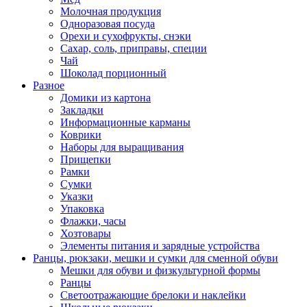
Молочная продукция
Одноразовая посуда
Орехи и сухофрукты, снэки
Сахар, соль, приправы, специи
Чай
Шоколад порционный
Разное
Домики из картона
Закладки
Информационные карманы
Коврики
Наборы для выращивания
Прищепки
Рамки
Сумки
Указки
Упаковка
Флажки, часы
Хозтовары
Элементы питания и зарядные устройства
Ранцы, рюкзаки, мешки и сумки для сменной обуви
Мешки для обуви и физкультурной формы
Ранцы
Светоотражающие брелоки и наклейки