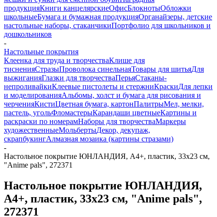
продукция
Книги канцелярские
Офис
Блокноты
Обложки
школьные
Бумага и бумажная продукция
Органайзеры, детские
настольные наборы, стаканчики
Портфолио для школьников и
дошкольников
-
Настольные покрытия
Клеенка для труда и творчества
Клише для
тиснения
Стразы
Проволока синельная
Товары для шитья
Для
выжигания
Глазки для творчества
Перья
Стаканы-
непроливайки
Клеевые пистолеты и стержни
Краски
Для лепки
и моделирования
Альбомы, холст и бумага для рисования и
черчения
Кисти
Цветная бумага, картон
Палитры
Мел, мелки,
пастель, уголь
Фломастеры
Карандаши цветные
Картины и
раскраски по номерам
Наборы для творчества
Маркеры
художественные
Мольберты
Декор, декупаж,
скрапбукинг
Алмазная мозаика (картины стразами)
-
Настольное покрытие ЮНЛАНДИЯ, А4+, пластик, 33x23 см,
"Anime pals", 272371
Настольное покрытие ЮНЛАНДИЯ,
А4+, пластик, 33x23 см, "Anime pals",
272371