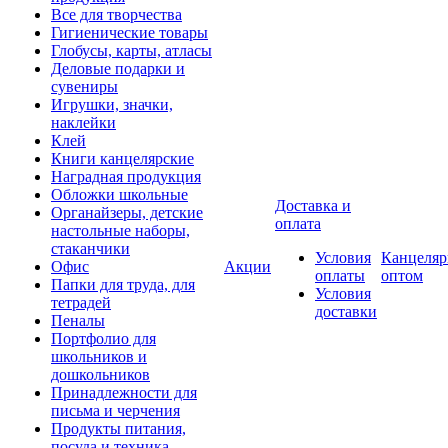
Все для творчества
Гигиенические товары
Глобусы, карты, атласы
Деловые подарки и
сувениры
Игрушки, значки,
наклейки
Клей
Книги канцелярские
Наградная продукция
Обложки школьные
Доставка и
Органайзеры, детские
оплата
настольные наборы,
стаканчики
Условия
Канцеляр
Офис
Акции
оплаты
оптом
Папки для труда, для
Условия
тетрадей
доставки
Пеналы
Портфолио для
школьников и
дошкольников
Принадлежности для
письма и черчения
Продукты питания,
посуда и техника