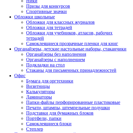
Ники
Призы для конкурсов
Спортивные значки
Обложки школьные
Обложки для классных журналов
Обложки для тетрадей
Обложки для учебников, атласов, рабочих
тетрадей
Самоклеящиеся прозрачные пленки для книг
Органайзеры, детские настольные наборы, стаканчики
Органайзеры без наполнения
Органайзеры с наполнением
Подкладки на стол
Стаканы для письменных принадлежностей
Офис
Бумага для оргтехники
Визитницы
Калькуляторы
Ламинаторы
Папки-файлы перфорированные пластиковые
Печати, штампы, штемпельные подушки
Подставки для бумажных блоков
Портфели, папки
Самоклеящиеся блоки
Степлер