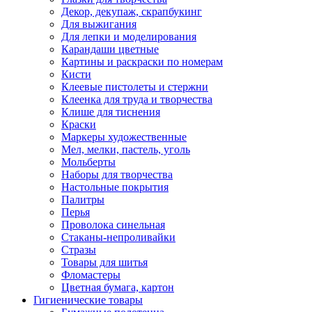
Декор, декупаж, скрапбукинг
Для выжигания
Для лепки и моделирования
Карандаши цветные
Картины и раскраски по номерам
Кисти
Клеевые пистолеты и стержни
Клеенка для труда и творчества
Клише для тиснения
Краски
Маркеры художественные
Мел, мелки, пастель, уголь
Мольберты
Наборы для творчества
Настольные покрытия
Палитры
Перья
Проволока синельная
Стаканы-непроливайки
Стразы
Товары для шитья
Фломастеры
Цветная бумага, картон
Гигиенические товары