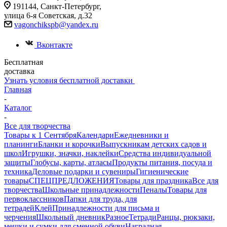
191144, Санкт-Петербург,
улица 6-я Советская, д.32
vagonchikspb@yandex.ru
Вконтакте
Бесплатная
доставка
Узнать условия бесплатной доставки
Главная
-
Каталог
-
Все для творчества
Товары к 1 Сентября
Календари
Ежедневники и
планинги
Бланки и корочки
Выпускникам детских садов и
школ
Игрушки, значки, наклейки
Средства индивидуальной
защиты
Глобусы, карты, атласы
Продукты питания, посуда и
техника
Деловые подарки и сувениры
Гигиенические
товары
СПЕЦПРЕДЛОЖЕНИЯ
Товары для праздника
Все для
творчества
Школьные принадлежности
Пеналы
Товары для
первоклассников
Папки для труда, для
тетрадей
Клей
Принадлежности для письма и
черчения
Школьный дневник
Разное
Тетради
Ранцы, рюкзаки,
мешки и сумки для сменной обуви
Наградная