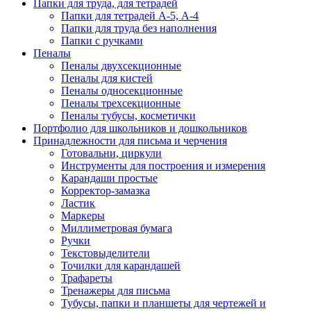
Папки для труда, для тетрадей
Папки для тетрадей А-5, А-4
Папки для труда без наполнения
Папки с ручками
Пеналы
Пеналы двухсекционные
Пеналы для кистей
Пеналы односекционные
Пеналы трехсекционные
Пеналы тубусы, косметички
Портфолио для школьников и дошкольников
Принадлежности для письма и черчения
Готовальни, циркули
Инструменты для построения и измерения
Карандаши простые
Корректор-замазка
Ластик
Маркеры
Миллиметровая бумага
Ручки
Текстовыделители
Точилки для карандашей
Трафареты
Тренажеры для письма
Тубусы, папки и планшеты для чертежей и