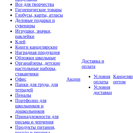
Все для творчества
Гигиенические товары
Глобусы, карты, атласы
Деловые подарки и
сувениры
Игрушки, значки,
наклейки
Клей
Книги канцелярские
Наградная продукция
Обложки школьные
Доставка и
Органайзеры, детские
оплата
настольные наборы,
стаканчики
Условия
Канцеляр
Офис
Акции
оплаты
оптом
Папки для труда, для
Условия
тетрадей
доставки
Пеналы
Портфолио для
школьников и
дошкольников
Принадлежности для
письма и черчения
Продукты питания,
посуда и техника