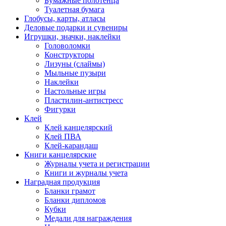
Бумажные полотенца
Туалетная бумага
Глобусы, карты, атласы
Деловые подарки и сувениры
Игрушки, значки, наклейки
Головоломки
Конструкторы
Лизуны (слаймы)
Мыльные пузыри
Наклейки
Настольные игры
Пластилин-антистресс
Фигурки
Клей
Клей канцелярский
Клей ПВА
Клей-карандаш
Книги канцелярские
Журналы учета и регистрации
Книги и журналы учета
Наградная продукция
Бланки грамот
Бланки дипломов
Кубки
Медали для награждения