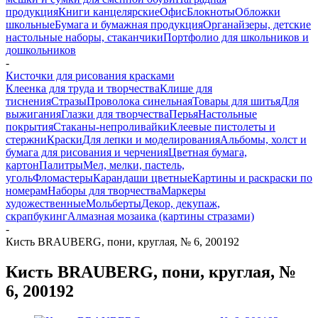
продукция
Книги канцелярские
Офис
Блокноты
Обложки
школьные
Бумага и бумажная продукция
Органайзеры, детские
настольные наборы, стаканчики
Портфолио для школьников и
дошкольников
-
Кисточки для рисования красками
Клеенка для труда и творчества
Клише для
тиснения
Стразы
Проволока синельная
Товары для шитья
Для
выжигания
Глазки для творчества
Перья
Настольные
покрытия
Стаканы-непроливайки
Клеевые пистолеты и
стержни
Краски
Для лепки и моделирования
Альбомы, холст и
бумага для рисования и черчения
Цветная бумага,
картон
Палитры
Мел, мелки, пастель,
уголь
Фломастеры
Карандаши цветные
Картины и раскраски по
номерам
Наборы для творчества
Маркеры
художественные
Мольберты
Декор, декупаж,
скрапбукинг
Алмазная мозаика (картины стразами)
-
Кисть BRAUBERG, пони, круглая, № 6, 200192
Кисть BRAUBERG, пони, круглая, №
6, 200192