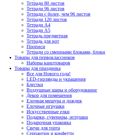
Тетради 80 листов
Тетради 96 листов
Тетради с более, чем 96 листов
Тетради 120 листов
Тетради А4
Тетради А5
Тетрадь предметная
Тетрадь для нот
Прописи
Тетради со сменными блоками, блоки
Товары для первоклассников
Наборы канцтоваров
Товары для праздника
Все для Нового года!
LED-гирлянды и украшения
Блестки
Воздушные шары и оборудование
Декор для помещения
Елочная мишура и дождик
Елочные игрушки
Искусственные елки
Подарки, сувениры, игрушки
Подарочная упаковка
Свечи для торта
Серпантин и конфетти