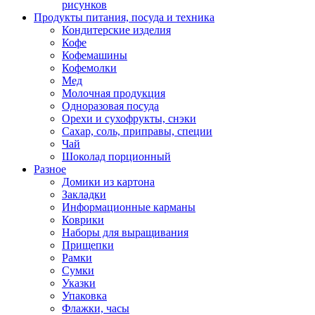
рисунков
Продукты питания, посуда и техника
Кондитерские изделия
Кофе
Кофемашины
Кофемолки
Мед
Молочная продукция
Одноразовая посуда
Орехи и сухофрукты, снэки
Сахар, соль, приправы, специи
Чай
Шоколад порционный
Разное
Домики из картона
Закладки
Информационные карманы
Коврики
Наборы для выращивания
Прищепки
Рамки
Сумки
Указки
Упаковка
Флажки, часы