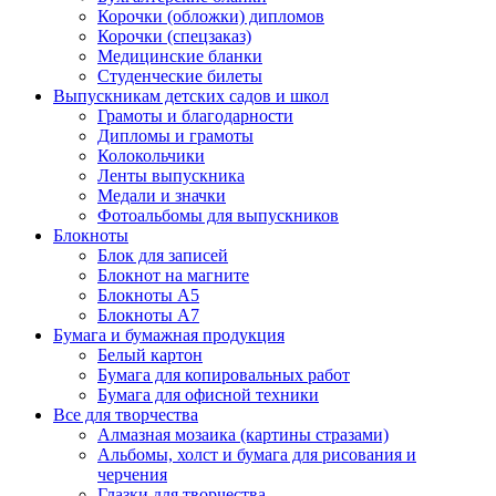
Корочки (обложки) дипломов
Корочки (спецзаказ)
Медицинские бланки
Студенческие билеты
Выпускникам детских садов и школ
Грамоты и благодарности
Дипломы и грамоты
Колокольчики
Ленты выпускника
Медали и значки
Фотоальбомы для выпускников
Блокноты
Блок для записей
Блокнот на магните
Блокноты А5
Блокноты А7
Бумага и бумажная продукция
Белый картон
Бумага для копировальных работ
Бумага для офисной техники
Все для творчества
Алмазная мозаика (картины стразами)
Альбомы, холст и бумага для рисования и
черчения
Глазки для творчества