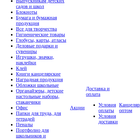
Выпускникам детских
садов и школ
Блокноты
Бумага и бумажная
продукция
Все для творчества
Гигиенические товары
Глобусы, карты, атласы
Деловые подарки и
сувениры
Игрушки, значки,
наклейки
Клей
Книги канцелярские
Наградная продукция
Обложки школьные
Доставка и
Органайзеры, детские
оплата
настольные наборы,
стаканчики
Условия
Канцеляр
Офис
Акции
оплаты
оптом
Папки для труда, для
Условия
тетрадей
доставки
Пеналы
Портфолио для
школьников и