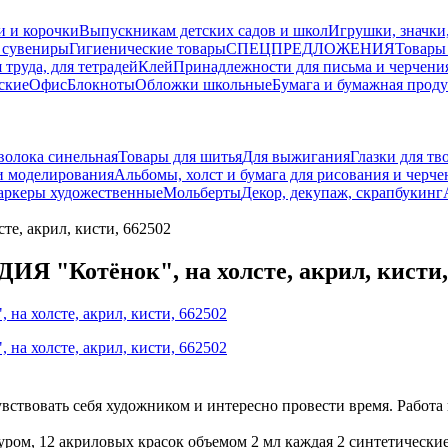
и и корочки
Выпускникам детских садов и школ
Игрушки, значки
 сувениры
Гигиенические товары
СПЕЦПРЕДЛОЖЕНИЯ
Товары
 труда, для тетрадей
Клей
Принадлежности для письма и черчени
ские
Офис
Блокноты
Обложки школьные
Бумага и бумажная прод
волока синельная
Товары для шитья
Для выжигания
Глазки для тв
и моделирования
Альбомы, холст и бумага для рисования и черче
ркеры художественные
Мольберты
Декор, декупаж, скрапбукинг
е, акрил, кисти, 662502
Я "Котёнок", на холсте, акрил, кисти,
вовать себя художником и интересно провести время. Работа н
туром, 12 акриловых красок объемом 2 мл каждая 2 синтетически