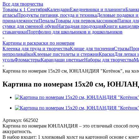
Все для творчества
Товары к 1 Сентября
Календари
Ежедневники и планинги
Бланк
атласы
Продукты питания, посуда и техника
Деловые подарки и
принадлежности
Пеналы
Товары для первоклассников
Папки для
сумки для сменной обуви
Наградная продукция
Книги канцеляр
стаканчики
Портфолио для школьников и дошкольников
-
Картины и раскраски по номерам
Клеенка для труда и творчества
Клише для тиснения
Стразы
Про
непроливайки
Клеевые пистолеты и стержни
Краски
Для лепки 
уголь
Фломастеры
Карандаши цветные
Наборы для творчества
Ма
-
Картина по номерам 15х20 см, ЮНЛАНДИЯ "Котёнок", на холст
Картина по номерам 15х20 см, ЮНЛАНДИ
Артикул:
662502
Картина по номерам ЮНЛАНДИЯ – это отличный способ почувст
аккуратность.
В набор входит: 1 хлопковый холст на картонной основе с кон