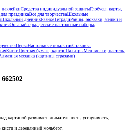
, наклейки
Средства индивидуальной защиты
Глобусы, карты,
 для праздника
Все для творчества
Школьные
я
Школьный дневник
Разное
Тетради
Ранцы, рюкзаки, мешки и
укция
Органайзеры, детские настольные наборы,
орчества
Перья
Настольные покрытия
Стаканы-
ния
Кисти
Цветная бумага, картон
Палитры
Мел, мелки, пастель,
Алмазная мозаика (картины стразами)
 662502
ад картиной развивает внимательность, усидчивость,
е кисти и деревянный мольберт.