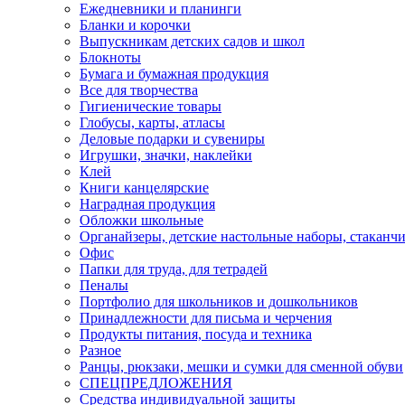
Ежедневники и планинги
Бланки и корочки
Выпускникам детских садов и школ
Блокноты
Бумага и бумажная продукция
Все для творчества
Гигиенические товары
Глобусы, карты, атласы
Деловые подарки и сувениры
Игрушки, значки, наклейки
Клей
Книги канцелярские
Наградная продукция
Обложки школьные
Органайзеры, детские настольные наборы, стаканч
Офис
Папки для труда, для тетрадей
Пеналы
Портфолио для школьников и дошкольников
Принадлежности для письма и черчения
Продукты питания, посуда и техника
Разное
Ранцы, рюкзаки, мешки и сумки для сменной обуви
СПЕЦПРЕДЛОЖЕНИЯ
Средства индивидуальной защиты