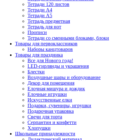
Тетради 120 листов
Тетради А4
Тетради А5
Тетрадь предметная
Тетрадь для нот
Прописи
Тетради со сменными блоками, блоки
Товары для первоклассников
Наборы канцтоваров
Товары для праздника
Все для Нового года!
LED-гирлянды и украшения
Блестки
Воздушные шары и оборудование
Декор для помещения
Елочная мишура и дождик
Елочные игрушки
Искусственные елки
Подарки, сувениры, игрушки
Подарочная упаковка
Свечи для торта
Серпантин и конфетти
Хлопушки
Школьные принадлежности
Дидактический материал