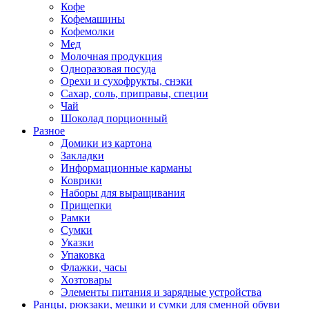
Кофе
Кофемашины
Кофемолки
Мед
Молочная продукция
Одноразовая посуда
Орехи и сухофрукты, снэки
Сахар, соль, приправы, специи
Чай
Шоколад порционный
Разное
Домики из картона
Закладки
Информационные карманы
Коврики
Наборы для выращивания
Прищепки
Рамки
Сумки
Указки
Упаковка
Флажки, часы
Хозтовары
Элементы питания и зарядные устройства
Ранцы, рюкзаки, мешки и сумки для сменной обуви