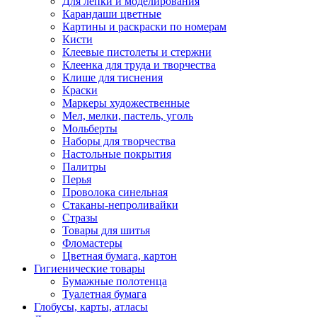
Для лепки и моделирования
Карандаши цветные
Картины и раскраски по номерам
Кисти
Клеевые пистолеты и стержни
Клеенка для труда и творчества
Клише для тиснения
Краски
Маркеры художественные
Мел, мелки, пастель, уголь
Мольберты
Наборы для творчества
Настольные покрытия
Палитры
Перья
Проволока синельная
Стаканы-непроливайки
Стразы
Товары для шитья
Фломастеры
Цветная бумага, картон
Гигиенические товары
Бумажные полотенца
Туалетная бумага
Глобусы, карты, атласы