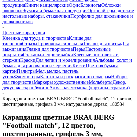
продукция
Книги канцелярские
Офис
Блокноты
Обложки
школьные
Бумага и бумажная продукция
Органайзеры, детские
настольные наборы, стаканчики
Портфолио для школьников и
дошкольников
-
Цветные карандаши
Клеенка для труда и творчества
Клише для
тиснения
Стразы
Проволока синельная
Товары для шитья
Для
выжигания
Глазки для творчества
Перья
Настольные
покрытия
Стаканы-непроливайки
Клеевые пистолеты и
стержни
Краски
Для лепки и моделирования
Альбомы, холст и
бумага для рисования и черчения
Кисти
Цветная бумага,
картон
Палитры
Мел, мелки, пастель,
уголь
Фломастеры
Картины и раскраски по номерам
Наборы
для творчества
Маркеры художественные
Мольберты
Декор,
декупаж, скрапбукинг
Алмазная мозаика (картины стразами)
-
Карандаши цветные BRAUBERG "Football match", 12 цветов,
шестигранные, грифель 3 мм, натуральное дерево, 180534
Карандаши цветные BRAUBERG
"Football match", 12 цветов,
шестигранные, грифель 3 мм,