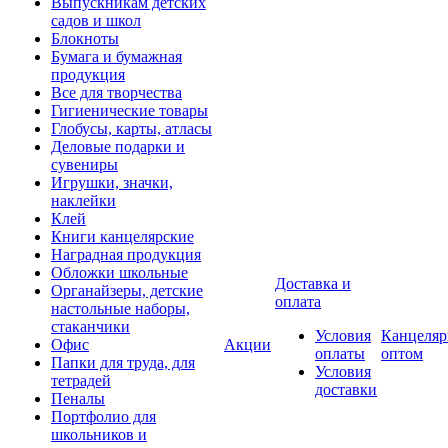
Выпускникам детских
садов и школ
Блокноты
Бумага и бумажная
продукция
Все для творчества
Гигиенические товары
Глобусы, карты, атласы
Деловые подарки и
сувениры
Игрушки, значки,
наклейки
Клей
Книги канцелярские
Наградная продукция
Обложки школьные
Доставка и
Органайзеры, детские
оплата
настольные наборы,
стаканчики
Условия
Канцеляр
Офис
Акции
оплаты
оптом
Папки для труда, для
Условия
тетрадей
доставки
Пеналы
Портфолио для
школьников и