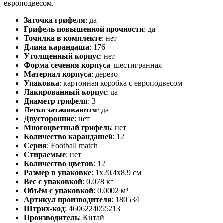
европодвесом.
Заточка грифеля
:
да
Грифель повышенной прочности
:
да
Точилка в комплекте
:
нет
Длина карандаша
:
176
Утолщенный корпус
:
нет
Форма сечения корпуса
:
шестигранная
Материал корпуса
:
дерево
Упаковка
:
картонная коробка c европодвесом
Лакированный корпус
:
да
Диаметр грифеля
:
3
Легко затачиваются
:
да
Двусторонние
:
нет
Многоцветный грифель
:
нет
Количество карандашей
:
12
Серия
:
Football match
Cтираемые
:
нет
Количество цветов
:
12
Размер в упаковке
:
1x20.4x8.9 см
Вес с упаковкой
:
0.078 кг
Объём с упаковкой
:
0.0002 м³
Артикул производителя
:
180534
Штрих-код
:
4606224055213
Производитель
:
Китай