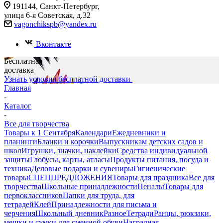
191144, Санкт-Петербург,
улица 6-я Советская, д.32
vagonchikspb@yandex.ru
Вконтакте
Бесплатная
доставка
Узнать условия бесплатной доставки
Главная
-
Каталог
-
Все для творчества
Товары к 1 Сентября
Календари
Ежедневники и
планинги
Бланки и корочки
Выпускникам детских садов и
школ
Игрушки, значки, наклейки
Средства индивидуальной
защиты
Глобусы, карты, атласы
Продукты питания, посуда и
техника
Деловые подарки и сувениры
Гигиенические
товары
СПЕЦПРЕДЛОЖЕНИЯ
Товары для праздника
Все для
творчества
Школьные принадлежности
Пеналы
Товары для
первоклассников
Папки для труда, для
тетрадей
Клей
Принадлежности для письма и
черчения
Школьный дневник
Разное
Тетради
Ранцы, рюкзаки,
мешки и сумки для сменной обуви
Наградная