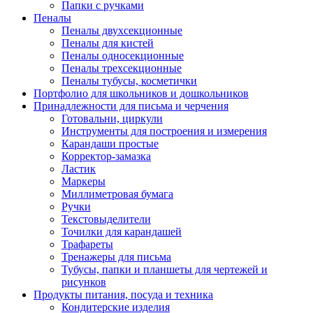
Папки с ручками
Пеналы
Пеналы двухсекционные
Пеналы для кистей
Пеналы односекционные
Пеналы трехсекционные
Пеналы тубусы, косметички
Портфолио для школьников и дошкольников
Принадлежности для письма и черчения
Готовальни, циркули
Инструменты для построения и измерения
Карандаши простые
Корректор-замазка
Ластик
Маркеры
Миллиметровая бумага
Ручки
Текстовыделители
Точилки для карандашей
Трафареты
Тренажеры для письма
Тубусы, папки и планшеты для чертежей и
рисунков
Продукты питания, посуда и техника
Кондитерские изделия