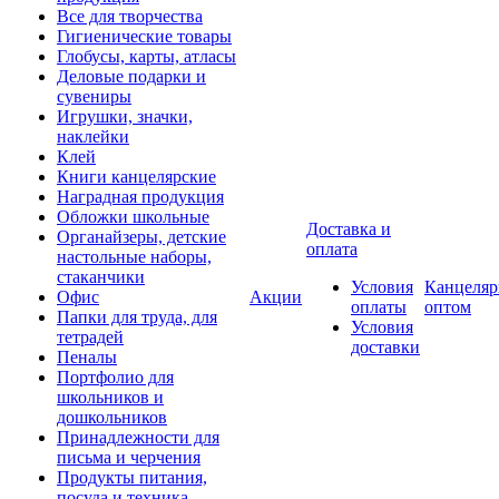
Все для творчества
Гигиенические товары
Глобусы, карты, атласы
Деловые подарки и
сувениры
Игрушки, значки,
наклейки
Клей
Книги канцелярские
Наградная продукция
Обложки школьные
Доставка и
Органайзеры, детские
оплата
настольные наборы,
стаканчики
Условия
Канцеляр
Офис
Акции
оплаты
оптом
Папки для труда, для
Условия
тетрадей
доставки
Пеналы
Портфолио для
школьников и
дошкольников
Принадлежности для
письма и черчения
Продукты питания,
посуда и техника