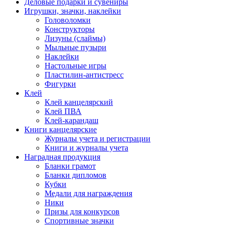
Деловые подарки и сувениры
Игрушки, значки, наклейки
Головоломки
Конструкторы
Лизуны (слаймы)
Мыльные пузыри
Наклейки
Настольные игры
Пластилин-антистресс
Фигурки
Клей
Клей канцелярский
Клей ПВА
Клей-карандаш
Книги канцелярские
Журналы учета и регистрации
Книги и журналы учета
Наградная продукция
Бланки грамот
Бланки дипломов
Кубки
Медали для награждения
Ники
Призы для конкурсов
Спортивные значки