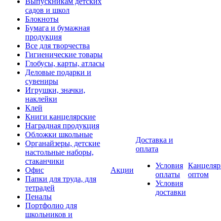
Выпускникам детских
садов и школ
Блокноты
Бумага и бумажная
продукция
Все для творчества
Гигиенические товары
Глобусы, карты, атласы
Деловые подарки и
сувениры
Игрушки, значки,
наклейки
Клей
Книги канцелярские
Наградная продукция
Обложки школьные
Доставка и
Органайзеры, детские
оплата
настольные наборы,
стаканчики
Условия
Канцеляр
Офис
Акции
оплаты
оптом
Папки для труда, для
Условия
тетрадей
доставки
Пеналы
Портфолио для
школьников и