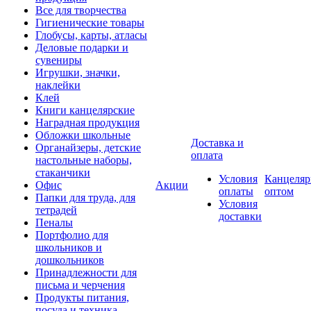
Все для творчества
Гигиенические товары
Глобусы, карты, атласы
Деловые подарки и
сувениры
Игрушки, значки,
наклейки
Клей
Книги канцелярские
Наградная продукция
Обложки школьные
Доставка и
Органайзеры, детские
оплата
настольные наборы,
стаканчики
Условия
Канцеляр
Офис
Акции
оплаты
оптом
Папки для труда, для
Условия
тетрадей
доставки
Пеналы
Портфолио для
школьников и
дошкольников
Принадлежности для
письма и черчения
Продукты питания,
посуда и техника