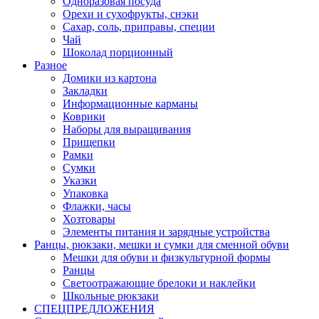
Одноразовая посуда
Орехи и сухофрукты, снэки
Сахар, соль, приправы, специи
Чай
Шоколад порционный
Разное
Домики из картона
Закладки
Информационные карманы
Коврики
Наборы для выращивания
Прищепки
Рамки
Сумки
Указки
Упаковка
Флажки, часы
Хозтовары
Элементы питания и зарядные устройства
Ранцы, рюкзаки, мешки и сумки для сменной обуви
Мешки для обуви и физкультурной формы
Ранцы
Светоотражающие брелоки и наклейки
Школьные рюкзаки
СПЕЦПРЕДЛОЖЕНИЯ