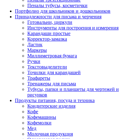
Пеналы тубусы, косметички
Портфолио для школьников и дошкольников
Принадлежности для письма и черчения
Готовальни, циркули
Инструменты для построения и измерения
Карандаши простые
Корректор-замазка
Ластик
Маркеры
Миллиметровая бумага
Ручки
Текстовыделители
Точилки для карандашей
Трафареты
Тренажеры для письма
Тубусы, папки и планшеты для чертежей и
рисунков
Продукты питания, посуда и техника
Кондитерские изделия
Кофе
Кофемашины
Кофемолки
Мед
Молочная продукция