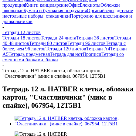
продукция
Книги канцелярские
Офис
Блокноты
Обложки
школьные
Бумага и бумажная продукция
Органайзеры, детские
настольные наборы, стаканчики
Портфолио для школьников и
дошкольников
-
Тетради 12 листов
Тетради 18 листов
Тетради 24 листа
Тетради 36 листов
Тетради
40-48 листов
Тетради 80 листов
Тетради 96 листов
Тетради с
более, чем 96 листов
Тетради 120 листов
Тетради А4
Тетради
А5
Тетрадь предметная
Тетрадь для нот
Прописи
Тетради со
сменными блоками, блоки
-
Тетрадь 12 л. HATBER клетка, обложка картон,
"Счастливчики" (микс в спайке), 067954, 12Т5В1
Тетрадь 12 л. HATBER клетка, обложка
картон, "Счастливчики" (микс в
спайке), 067954, 12Т5В1