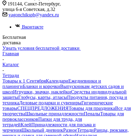
191144, Санкт-Петербург,
улица 6-я Советская, д.32
vagonchikspb@yandex.ru
Вконтакте
Бесплатная
доставка
Узнать условия бесплатной доставки
Главная
-
Каталог
-
Тетради
Товары к 1 Сентября
Календари
Ежедневники и
планинги
Бланки и корочки
Выпускникам детских садов и
школ
Игрушки, значки, наклейки
Средства индивидуальной
защиты
Глобусы, карты, атласы
Продукты питания, посуда и
техника
Деловые подарки и сувениры
Гигиенические
товары
СПЕЦПРЕДЛОЖЕНИЯ
Товары для праздника
Все для
творчества
Школьные принадлежности
Пеналы
Товары для
первоклассников
Папки для труда, для
тетрадей
Клей
Принадлежности для письма и
черчения
Школьный дневник
Разное
Тетради
Ранцы, рюкзаки,
мешки и сумки для сменной обуви
Наградная