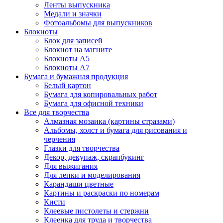
Ленты выпускника
Медали и значки
Фотоальбомы для выпускников
Блокноты
Блок для записей
Блокнот на магните
Блокноты А5
Блокноты А7
Бумага и бумажная продукция
Белый картон
Бумага для копировальных работ
Бумага для офисной техники
Все для творчества
Алмазная мозаика (картины стразами)
Альбомы, холст и бумага для рисования и
черчения
Глазки для творчества
Декор, декупаж, скрапбукинг
Для выжигания
Для лепки и моделирования
Карандаши цветные
Картины и раскраски по номерам
Кисти
Клеевые пистолеты и стержни
Клеенка для труда и творчества