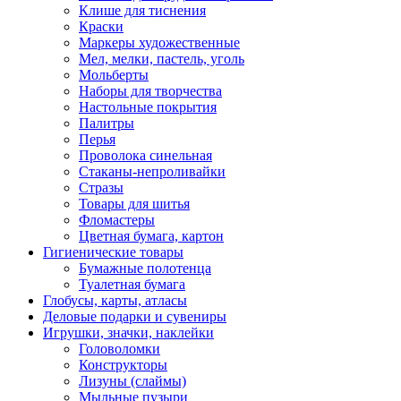
Клише для тиснения
Краски
Маркеры художественные
Мел, мелки, пастель, уголь
Мольберты
Наборы для творчества
Настольные покрытия
Палитры
Перья
Проволока синельная
Стаканы-непроливайки
Стразы
Товары для шитья
Фломастеры
Цветная бумага, картон
Гигиенические товары
Бумажные полотенца
Туалетная бумага
Глобусы, карты, атласы
Деловые подарки и сувениры
Игрушки, значки, наклейки
Головоломки
Конструкторы
Лизуны (слаймы)
Мыльные пузыри