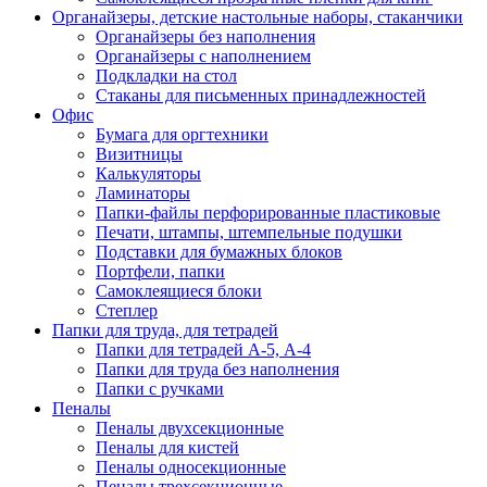
Органайзеры, детские настольные наборы, стаканчики
Органайзеры без наполнения
Органайзеры с наполнением
Подкладки на стол
Стаканы для письменных принадлежностей
Офис
Бумага для оргтехники
Визитницы
Калькуляторы
Ламинаторы
Папки-файлы перфорированные пластиковые
Печати, штампы, штемпельные подушки
Подставки для бумажных блоков
Портфели, папки
Самоклеящиеся блоки
Степлер
Папки для труда, для тетрадей
Папки для тетрадей А-5, А-4
Папки для труда без наполнения
Папки с ручками
Пеналы
Пеналы двухсекционные
Пеналы для кистей
Пеналы односекционные
Пеналы трехсекционные