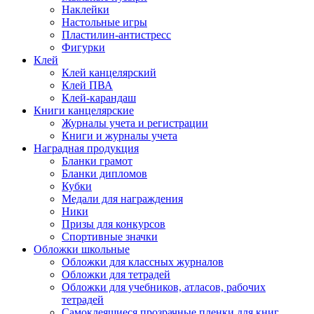
Наклейки
Настольные игры
Пластилин-антистресс
Фигурки
Клей
Клей канцелярский
Клей ПВА
Клей-карандаш
Книги канцелярские
Журналы учета и регистрации
Книги и журналы учета
Наградная продукция
Бланки грамот
Бланки дипломов
Кубки
Медали для награждения
Ники
Призы для конкурсов
Спортивные значки
Обложки школьные
Обложки для классных журналов
Обложки для тетрадей
Обложки для учебников, атласов, рабочих
тетрадей
Самоклеящиеся прозрачные пленки для книг