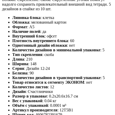
надолго сохранить привлекательный внешний вид тетради. 5
дизайнов в спайке из 10 шт.
Линовка блока
:
клетка
Обложка
:
мелованный картон
Формат
:
А5
Наличие полей
:
да
Внутренний блок
:
офсет
Плотность внутреннего блока
:
60
Однотонный дизайн обложки
:
нет
Количество дизайнов в минимальной упаковке
:
5
Тип скрепления
:
скоба
Длина
:
210
Ширина
:
148
Серия
:
Дизайн 12-24
Белизна
:
90
Количество дизайнов в транспортной упаковке
:
5
Товар относится к сегменту ЭКОНОМ
:
нет
Количество листов
:
12
Дизайн
:
Счастливчики
Размер в упаковке
:
0.2x20.6x16.7 см
Вес с упаковкой
:
0.04 кг
Объём с упаковкой
:
0.0001 м³
Артикул производителя
:
12Т5В1
Штрих-код
:
4606782391679