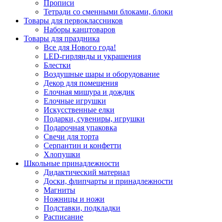
Прописи
Тетради со сменными блоками, блоки
Товары для первоклассников
Наборы канцтоваров
Товары для праздника
Все для Нового года!
LED-гирлянды и украшения
Блестки
Воздушные шары и оборудование
Декор для помещения
Елочная мишура и дождик
Елочные игрушки
Искусственные елки
Подарки, сувениры, игрушки
Подарочная упаковка
Свечи для торта
Серпантин и конфетти
Хлопушки
Школьные принадлежности
Дидактический материал
Доски, флипчарты и принадлежности
Магниты
Ножницы и ножи
Подставки, подкладки
Расписание