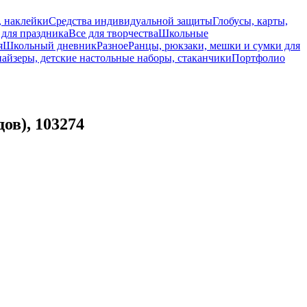
, наклейки
Средства индивидуальной защиты
Глобусы, карты,
 для праздника
Все для творчества
Школьные
я
Школьный дневник
Разное
Ранцы, рюкзаки, мешки и сумки для
айзеры, детские настольные наборы, стаканчики
Портфолио
в), 103274