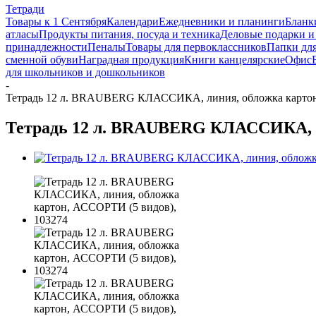
Тетради
Товары к 1 Сентября
Календари
Ежедневники и планинги
Бланк
атласы
Продукты питания, посуда и техника
Деловые подарки и
принадлежности
Пеналы
Товары для первоклассников
Папки для
сменной обуви
Наградная продукция
Книги канцелярские
Офис
для школьников и дошкольников
-
Тетрадь 12 л. BRAUBERG КЛАССИКА, линия, обложка картон
Тетрадь 12 л. BRAUBERG КЛАССИКА, ли