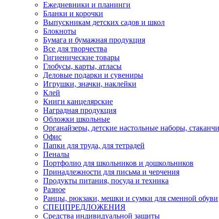
Ежедневники и планинги
Бланки и корочки
Выпускникам детских садов и школ
Блокноты
Бумага и бумажная продукция
Все для творчества
Гигиенические товары
Глобусы, карты, атласы
Деловые подарки и сувениры
Игрушки, значки, наклейки
Клей
Книги канцелярские
Наградная продукция
Обложки школьные
Органайзеры, детские настольные наборы, стаканч
Офис
Папки для труда, для тетрадей
Пеналы
Портфолио для школьников и дошкольников
Принадлежности для письма и черчения
Продукты питания, посуда и техника
Разное
Ранцы, рюкзаки, мешки и сумки для сменной обуви
СПЕЦПРЕДЛОЖЕНИЯ
Средства индивидуальной защиты