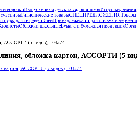
и и корочки
Выпускникам детских садов и школ
Игрушки, значки
 сувениры
Гигиенические товары
СПЕЦПРЕДЛОЖЕНИЯ
Товары
 труда, для тетрадей
Клей
Принадлежности для письма и черчени
Блокноты
Обложки школьные
Бумага и бумажная продукция
Орган
, АССОРТИ (5 видов), 103274
ния, обложка картон, АССОРТИ (5 видо