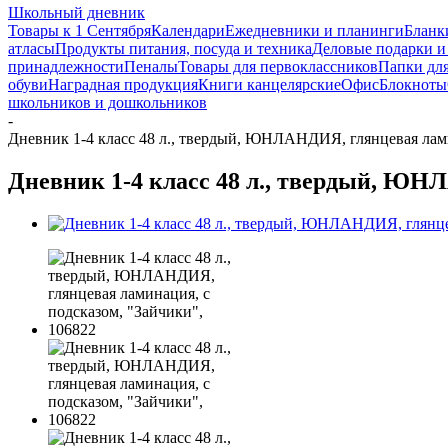
Школьный дневник
Товары к 1 Сентября
Календари
Ежедневники и планинги
Бланк
атласы
Продукты питания, посуда и техника
Деловые подарки и
принадлежности
Пеналы
Товары для первоклассников
Папки для
обуви
Наградная продукция
Книги канцелярские
Офис
Блокноты
школьников и дошкольников
-
Дневник 1-4 класс 48 л., твердый, ЮНЛАНДИЯ, глянцевая лами
Дневник 1-4 класс 48 л., твердый, ЮН