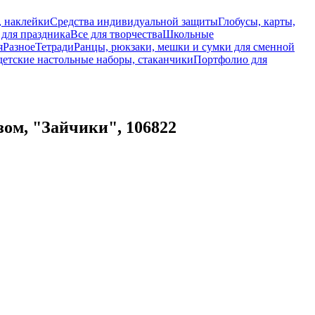
, наклейки
Средства индивидуальной защиты
Глобусы, карты,
 для праздника
Все для творчества
Школьные
я
Разное
Тетради
Ранцы, рюкзаки, мешки и сумки для сменной
детские настольные наборы, стаканчики
Портфолио для
ом, "Зайчики", 106822