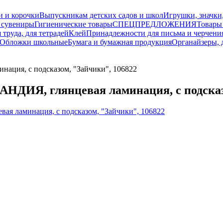
и и корочки
Выпускникам детских садов и школ
Игрушки, значки
 сувениры
Гигиенические товары
СПЕЦПРЕДЛОЖЕНИЯ
Товары
 труда, для тетрадей
Клей
Принадлежности для письма и черчени
Обложки школьные
Бумага и бумажная продукция
Органайзеры, 
нация, с подсказом, "Зайчики", 106822
ЛАНДИЯ, глянцевая ламинация, с подсказ