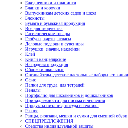
Ежедневники и планинги
Бланки и корочки
Выпускникам детских садов и школ
Блокноты
Бумага и бумажная продукция
Все для творчества
Гигиенические товары
Глобусы, карты, атласы
Деловые подарки и сувениры
Игрушки, значки, наклейки
Клей
Книги канцелярские
Наградная продукция
Обложки школьные
Органайзеры, детские настольные наборы, стаканч
Офис
Папки для труда, для тетрадей
Пеналы
Портфолио для школьников и дошкольников
Принадлежности для письма и черчения
Продукты питания, посуда и техника
Разное
Ранцы, рюкзаки, мешки и сумки для сменной обуви
СПЕЦПРЕДЛОЖЕНИЯ
Средства индивидуальной защиты