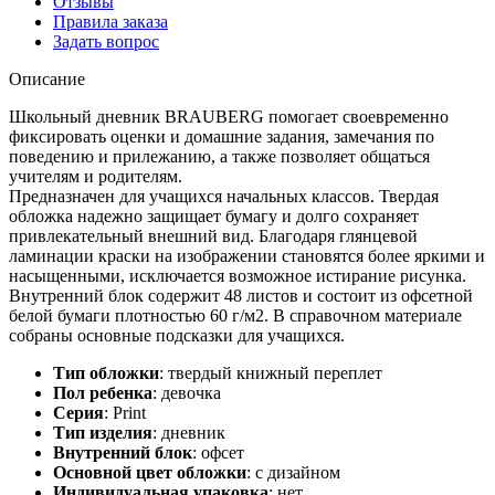
Отзывы
Правила заказа
Задать вопрос
Описание
Школьный дневник BRAUBERG помогает своевременно
фиксировать оценки и домашние задания, замечания по
поведению и прилежанию, а также позволяет общаться
учителям и родителям.
Предназначен для учащихся начальных классов. Твердая
обложка надежно защищает бумагу и долго сохраняет
привлекательный внешний вид. Благодаря глянцевой
ламинации краски на изображении становятся более яркими и
насыщенными, исключается возможное истирание рисунка.
Внутренний блок содержит 48 листов и состоит из офсетной
белой бумаги плотностью 60 г/м2. В справочном материале
собраны основные подсказки для учащихся.
Тип обложки
:
твердый книжный переплет
Пол ребенка
:
девочка
Серия
:
Print
Тип изделия
:
дневник
Внутренний блок
:
офсет
Основной цвет обложки
:
с дизайном
Индивидуальная упаковка
:
нет