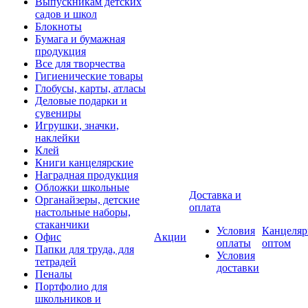
Выпускникам детских
садов и школ
Блокноты
Бумага и бумажная
продукция
Все для творчества
Гигиенические товары
Глобусы, карты, атласы
Деловые подарки и
сувениры
Игрушки, значки,
наклейки
Клей
Книги канцелярские
Наградная продукция
Обложки школьные
Доставка и
Органайзеры, детские
оплата
настольные наборы,
стаканчики
Условия
Канцеляр
Офис
Акции
оплаты
оптом
Папки для труда, для
Условия
тетрадей
доставки
Пеналы
Портфолио для
школьников и