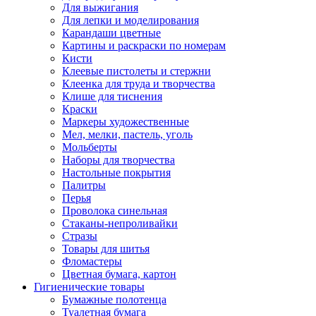
Для выжигания
Для лепки и моделирования
Карандаши цветные
Картины и раскраски по номерам
Кисти
Клеевые пистолеты и стержни
Клеенка для труда и творчества
Клише для тиснения
Краски
Маркеры художественные
Мел, мелки, пастель, уголь
Мольберты
Наборы для творчества
Настольные покрытия
Палитры
Перья
Проволока синельная
Стаканы-непроливайки
Стразы
Товары для шитья
Фломастеры
Цветная бумага, картон
Гигиенические товары
Бумажные полотенца
Туалетная бумага