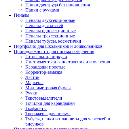
Папки для труда без наполнения
Папки с ручками
Пеналы
Пеналы двухсекционные
Пеналы для кистей
Пеналы односекционные
Пеналы трехсекционные
Пеналы тубусы, косметички
Портфолио для школьников и дошкольников
Принадлежности для письма и черчения
Готовальни, циркули
Инструменты для построения и измерения
Карандаши простые
Корректор-замазка
Ластик
Маркеры
Миллиметровая бумага
Ручки
Текстовыделители
Точилки для карандашей
Трафареты
Тренажеры для письма
Тубусы, папки и планшеты для чертежей и
рисунков