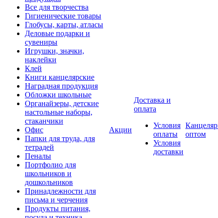
Все для творчества
Гигиенические товары
Глобусы, карты, атласы
Деловые подарки и
сувениры
Игрушки, значки,
наклейки
Клей
Книги канцелярские
Наградная продукция
Обложки школьные
Доставка и
Органайзеры, детские
оплата
настольные наборы,
стаканчики
Условия
Канцеляр
Офис
Акции
оплаты
оптом
Папки для труда, для
Условия
тетрадей
доставки
Пеналы
Портфолио для
школьников и
дошкольников
Принадлежности для
письма и черчения
Продукты питания,
посуда и техника