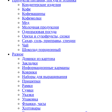
Продукты питания, посуда и техника
Кондитерские изделия
Кофе
Кофемашины
Кофемолки
Мед
Молочная продукция
Одноразовая посуда
Орехи и сухофрукты, снэки
Сахар, соль, приправы, специи
Чай
Шоколад порционный
Разное
Домики из картона
Закладки
Информационные карманы
Коврики
Наборы для выращивания
Прищепки
Рамки
Сумки
Указки
Упаковка
Флажки, часы
Хозтовары