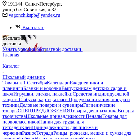
191144, Санкт-Петербург,
улица 6-я Советская, д.32
vagonchikspb@yandex.ru
Вконтакте
Бесплатная
доставка
Узнать условия бесплатной доставки
Главная
-
Каталог
-
Школьный дневник
Товары к 1 Сентября
Календари
Ежедневники и
планинги
Бланки и корочки
Выпускникам детских садов и
школ
Игрушки, значки, наклейки
Средства индивидуальной
защиты
Глобусы, карты, атласы
Продукты питания, посуда и
техника
Деловые подарки и сувениры
Гигиенические
товары
СПЕЦПРЕДЛОЖЕНИЯ
Товары для праздника
Все для
творчества
Школьные принадлежности
Пеналы
Товары для
первоклассников
Папки для труда, для
тетрадей
Клей
Принадлежности для письма и
черчения
Разное
Тетради
Ранцы, рюкзаки, мешки и сумки для
сменной обуви
Наградная продукция
Книги