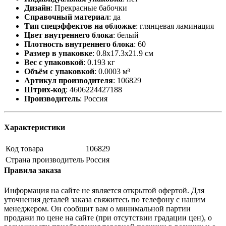
Дизайн
:
Прекрасные бабочки
Справочный материал
:
да
Тип спецэффектов на обложке
:
глянцевая ламинация
Цвет внутреннего блока
:
белый
Плотность внутреннего блока
:
60
Размер в упаковке
:
0.8x17.3x21.9 см
Вес с упаковкой
:
0.193 кг
Объём с упаковкой
:
0.0003 м³
Артикул производителя
:
106829
Штрих-код
:
4606224427188
Производитель
:
Россия
Характеристики
Код товара
106829
Страна производитель
Россия
Правила заказа
Информация на сайте не является открытой офертой. Для
уточнения деталей заказа свяжитесь по телефону с нашим
менеджером. Он сообщит вам о минимальной партии
продажи по цене на сайте (при отсутствии градации цен), о