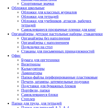
Спортивные значки
Обложки школьные
Обложки для классных журналов
Обложки для тетрадей
Обложки для учебников, атласов, рабочих
тетрадей
Самоклеящиеся прозрачные пленки для книг
Органайзеры, детские настольные наборы, стаканчики
Органайзеры без наполнения
Органайзеры с наполнением
Подкладки на стол
Стаканы для письменных принадлежностей
Офис
Бумага для оргтехники
Визитницы
Калькуляторы
Ламинаторы
Папки-файлы перфорированные пластиковые
Печати, штампы, штемпельные подушки
Подставки для бумажных блоков
Портфели, папки
Самоклеящиеся блоки
Степлер
Папки для труда, для тетрадей
Папки для тетрадей А-5, А-4