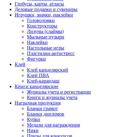
Глобусы, карты, атласы
Деловые подарки и сувениры
Игрушки, значки, наклейки
Головоломки
Конструкторы
Лизуны (слаймы)
Мыльные пузыри
Наклейки
Настольные игры
Пластилин-антистресс
Фигурки
Клей
Клей канцелярский
Клей ПВА
Клей-карандаш
Книги канцелярские
Журналы учета и регистрации
Книги и журналы учета
Наградная продукция
Бланки грамот
Бланки дипломов
Кубки
Медали для награждения
Ники
Призы для конкурсов