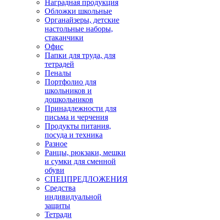
Наградная продукция
Обложки школьные
Органайзеры, детские
настольные наборы,
стаканчики
Офис
Папки для труда, для
тетрадей
Пеналы
Портфолио для
школьников и
дошкольников
Принадлежности для
письма и черчения
Продукты питания,
посуда и техника
Разное
Ранцы, рюкзаки, мешки
и сумки для сменной
обуви
СПЕЦПРЕДЛОЖЕНИЯ
Средства
индивидуальной
защиты
Тетради