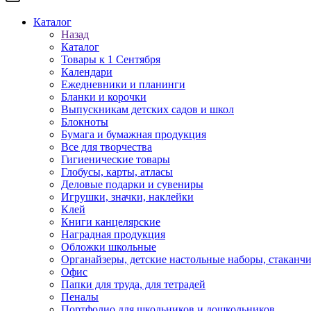
Каталог
Назад
Каталог
Товары к 1 Сентября
Календари
Ежедневники и планинги
Бланки и корочки
Выпускникам детских садов и школ
Блокноты
Бумага и бумажная продукция
Все для творчества
Гигиенические товары
Глобусы, карты, атласы
Деловые подарки и сувениры
Игрушки, значки, наклейки
Клей
Книги канцелярские
Наградная продукция
Обложки школьные
Органайзеры, детские настольные наборы, стаканч
Офис
Папки для труда, для тетрадей
Пеналы
Портфолио для школьников и дошкольников