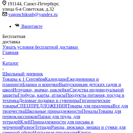
191144, Санкт-Петербург,
улица 6-я Советская, д.32
vagonchikspb@yandex.ru
Вконтакте
Бесплатная
доставка
Узнать условия бесплатной доставки
Главная
-
Каталог
-
Школьный дневник
Товары к 1 Сентября
Календари
Ежедневники и
планинги
Бланки и корочки
Выпускникам детских садов и
школ
Игрушки, значки, наклейки
Средства индивидуальной
защиты
Глобусы, карты, атласы
Продукты питания, посуда и
техника
Деловые подарки и сувениры
Гигиенические
товары
СПЕЦПРЕДЛОЖЕНИЯ
Товары для праздника
Все для
творчества
Школьные принадлежности
Пеналы
Товары для
первоклассников
Папки для труда, для
тетрадей
Клей
Принадлежности для письма и
черчения
Разное
Тетради
Ранцы, рюкзаки, мешки и сумки для
сменной обуви
Наградная продукция
Книги