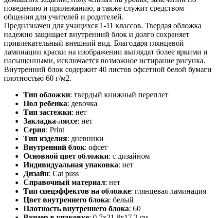
поведению и прилежанию, а также служит средством
общения для учителей и родителей.
Предназначен для учащихся 1-11 классов. Твердая обложка
надежно защищает внутренний блок и долго сохраняет
привлекательный внешний вид. Благодаря глянцевой
ламинации краски на изображении выглядят более яркими и
насыщенными, исключается возможное истирание рисунка.
Внутренний блок содержит 40 листов офсетной белой бумаги
плотностью 60 г/м2.
Тип обложки
:
твердый книжный переплет
Пол ребенка
:
девочка
Тип застежки
:
нет
Закладка-ляссе
:
нет
Серия
:
Print
Тип изделия
:
дневники
Внутренний блок
:
офсет
Основной цвет обложки
:
с дизайном
Индивидуальная упаковка
:
нет
Дизайн
:
Сat puss
Справочный материал
:
нет
Тип спецэффектов на обложке
:
глянцевая ламинация
Цвет внутреннего блока
:
белый
Плотность внутреннего блока
:
60
Размер в упаковке
:
0.7x21.8x17.2 см