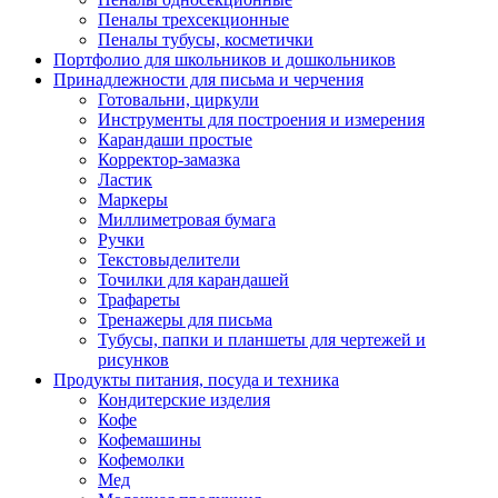
Пеналы трехсекционные
Пеналы тубусы, косметички
Портфолио для школьников и дошкольников
Принадлежности для письма и черчения
Готовальни, циркули
Инструменты для построения и измерения
Карандаши простые
Корректор-замазка
Ластик
Маркеры
Миллиметровая бумага
Ручки
Текстовыделители
Точилки для карандашей
Трафареты
Тренажеры для письма
Тубусы, папки и планшеты для чертежей и
рисунков
Продукты питания, посуда и техника
Кондитерские изделия
Кофе
Кофемашины
Кофемолки
Мед