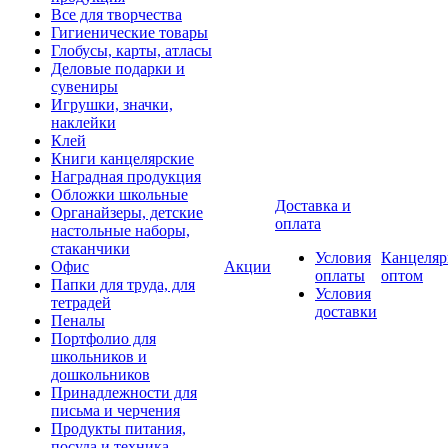
Все для творчества
Гигиенические товары
Глобусы, карты, атласы
Деловые подарки и
сувениры
Игрушки, значки,
наклейки
Клей
Книги канцелярские
Наградная продукция
Обложки школьные
Доставка и
Органайзеры, детские
оплата
настольные наборы,
стаканчики
Условия
Канцеляр
Офис
Акции
оплаты
оптом
Папки для труда, для
Условия
тетрадей
доставки
Пеналы
Портфолио для
школьников и
дошкольников
Принадлежности для
письма и черчения
Продукты питания,
посуда и техника