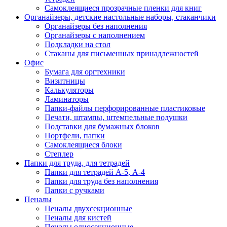
Самоклеящиеся прозрачные пленки для книг
Органайзеры, детские настольные наборы, стаканчики
Органайзеры без наполнения
Органайзеры с наполнением
Подкладки на стол
Стаканы для письменных принадлежностей
Офис
Бумага для оргтехники
Визитницы
Калькуляторы
Ламинаторы
Папки-файлы перфорированные пластиковые
Печати, штампы, штемпельные подушки
Подставки для бумажных блоков
Портфели, папки
Самоклеящиеся блоки
Степлер
Папки для труда, для тетрадей
Папки для тетрадей А-5, А-4
Папки для труда без наполнения
Папки с ручками
Пеналы
Пеналы двухсекционные
Пеналы для кистей
Пеналы односекционные