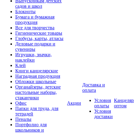
Выпускникам детских
садов и школ
Блокноты
Бумага и бумажная
продукция
Все для творчества
Гигиенические товары
Глобусы, карты, атласы
Деловые подарки и
сувениры
Игрушки, значки,
наклейки
Клей
Книги канцелярские
Наградная продукция
Обложки школьные
Доставка и
Органайзеры, детские
оплата
настольные наборы,
стаканчики
Условия
Канцеляр
Офис
Акции
оплаты
оптом
Папки для труда, для
Условия
тетрадей
доставки
Пеналы
Портфолио для
школьников и