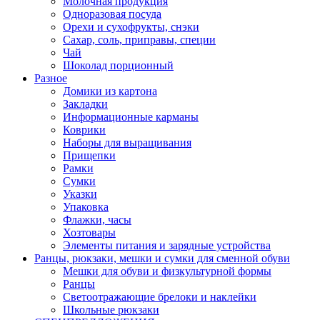
Молочная продукция
Одноразовая посуда
Орехи и сухофрукты, снэки
Сахар, соль, приправы, специи
Чай
Шоколад порционный
Разное
Домики из картона
Закладки
Информационные карманы
Коврики
Наборы для выращивания
Прищепки
Рамки
Сумки
Указки
Упаковка
Флажки, часы
Хозтовары
Элементы питания и зарядные устройства
Ранцы, рюкзаки, мешки и сумки для сменной обуви
Мешки для обуви и физкультурной формы
Ранцы
Светоотражающие брелоки и наклейки
Школьные рюкзаки