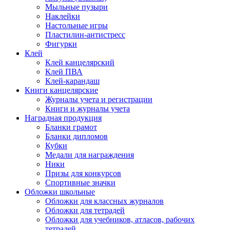
Мыльные пузыри
Наклейки
Настольные игры
Пластилин-антистресс
Фигурки
Клей
Клей канцелярский
Клей ПВА
Клей-карандаш
Книги канцелярские
Журналы учета и регистрации
Книги и журналы учета
Наградная продукция
Бланки грамот
Бланки дипломов
Кубки
Медали для награждения
Ники
Призы для конкурсов
Спортивные значки
Обложки школьные
Обложки для классных журналов
Обложки для тетрадей
Обложки для учебников, атласов, рабочих
тетрадей