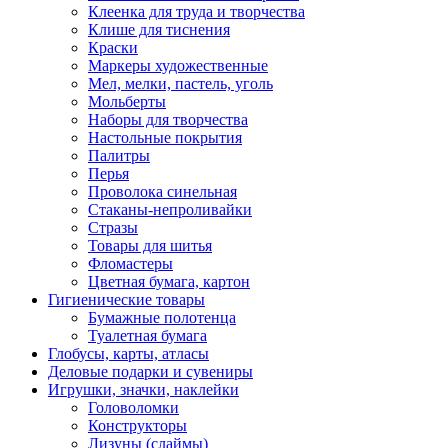
Клеенка для труда и творчества
Клише для тиснения
Краски
Маркеры художественные
Мел, мелки, пастель, уголь
Мольберты
Наборы для творчества
Настольные покрытия
Палитры
Перья
Проволока синельная
Стаканы-непроливайки
Стразы
Товары для шитья
Фломастеры
Цветная бумага, картон
Гигиенические товары
Бумажные полотенца
Туалетная бумага
Глобусы, карты, атласы
Деловые подарки и сувениры
Игрушки, значки, наклейки
Головоломки
Конструкторы
Лизуны (слаймы)