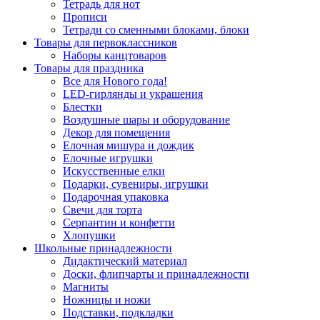
Тетрадь для нот
Прописи
Тетради со сменными блоками, блоки
Товары для первоклассников
Наборы канцтоваров
Товары для праздника
Все для Нового года!
LED-гирлянды и украшения
Блестки
Воздушные шары и оборудование
Декор для помещения
Елочная мишура и дождик
Елочные игрушки
Искусственные елки
Подарки, сувениры, игрушки
Подарочная упаковка
Свечи для торта
Серпантин и конфетти
Хлопушки
Школьные принадлежности
Дидактический материал
Доски, флипчарты и принадлежности
Магниты
Ножницы и ножи
Подставки, подкладки