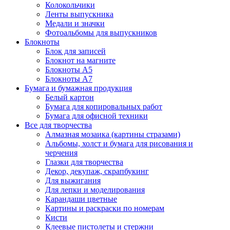
Колокольчики
Ленты выпускника
Медали и значки
Фотоальбомы для выпускников
Блокноты
Блок для записей
Блокнот на магните
Блокноты А5
Блокноты А7
Бумага и бумажная продукция
Белый картон
Бумага для копировальных работ
Бумага для офисной техники
Все для творчества
Алмазная мозаика (картины стразами)
Альбомы, холст и бумага для рисования и
черчения
Глазки для творчества
Декор, декупаж, скрапбукинг
Для выжигания
Для лепки и моделирования
Карандаши цветные
Картины и раскраски по номерам
Кисти
Клеевые пистолеты и стержни