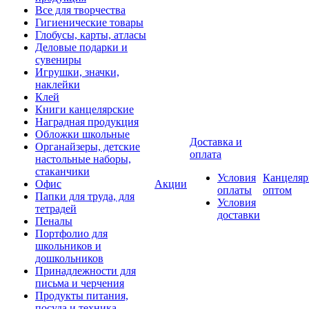
Все для творчества
Гигиенические товары
Глобусы, карты, атласы
Деловые подарки и
сувениры
Игрушки, значки,
наклейки
Клей
Книги канцелярские
Наградная продукция
Обложки школьные
Доставка и
Органайзеры, детские
оплата
настольные наборы,
стаканчики
Условия
Канцеляр
Офис
Акции
оплаты
оптом
Папки для труда, для
Условия
тетрадей
доставки
Пеналы
Портфолио для
школьников и
дошкольников
Принадлежности для
письма и черчения
Продукты питания,
посуда и техника