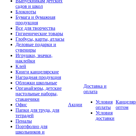
Выпускникам детских
садов и школ
Блокноты
Бумага и бумажная
продукция
Все для творчества
Гигиенические товары
Глобусы, карты, атласы
Деловые подарки и
сувениры
Игрушки, значки,
наклейки
Клей
Книги канцелярские
Наградная продукция
Обложки школьные
Доставка и
Органайзеры, детские
оплата
настольные наборы,
стаканчики
Условия
Канцеляр
Офис
Акции
оплаты
оптом
Папки для труда, для
Условия
тетрадей
доставки
Пеналы
Портфолио для
школьников и