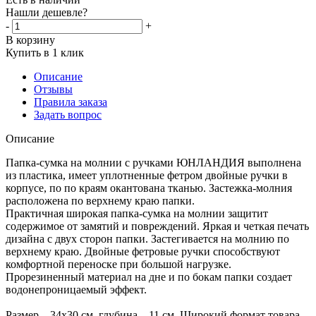
Нашли дешевле?
-
+
В корзину
Купить в 1 клик
Описание
Отзывы
Правила заказа
Задать вопрос
Описание
Папка-сумка на молнии с ручками ЮНЛАНДИЯ выполнена
из пластика, имеет уплотненные фетром двойные ручки в
корпусе, по по краям окантована тканью. Застежка-молния
расположена по верхнему краю папки.
Практичная широкая папка-сумка на молнии защитит
содержимое от замятий и повреждений. Яркая и четкая печать
дизайна с двух сторон папки. Застегивается на молнию по
верхнему краю. Двойные фетровые ручки способствуют
комфортной переноске при большой нагрузке.
Прорезиненный материал на дне и по бокам папки создает
водонепроницаемый эффект.
Размер – 34х30 см, глубина – 11 см. Широкий формат товара