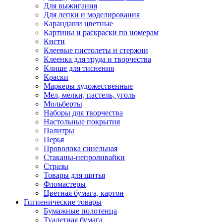
Для выжигания
Для лепки и моделирования
Карандаши цветные
Картины и раскраски по номерам
Кисти
Клеевые пистолеты и стержни
Клеенка для труда и творчества
Клише для тиснения
Краски
Маркеры художественные
Мел, мелки, пастель, уголь
Мольберты
Наборы для творчества
Настольные покрытия
Палитры
Перья
Проволока синельная
Стаканы-непроливайки
Стразы
Товары для шитья
Фломастеры
Цветная бумага, картон
Гигиенические товары
Бумажные полотенца
Туалетная бумага