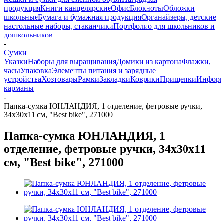
продукция
Книги канцелярские
Офис
Блокноты
Обложки
школьные
Бумага и бумажная продукция
Органайзеры, детские
настольные наборы, стаканчики
Портфолио для школьников и
дошкольников
-
Сумки
Указки
Наборы для выращивания
Домики из картона
Флажки,
часы
Упаковка
Элементы питания и зарядные
устройства
Хозтовары
Рамки
Закладки
Коврики
Прищепки
Инфор
карманы
-
Папка-сумка ЮНЛАНДИЯ, 1 отделение, фетровые ручки,
34х30х11 см, "Best bike", 271000
Папка-сумка ЮНЛАНДИЯ, 1
отделение, фетровые ручки, 34х30х11
см, "Best bike", 271000