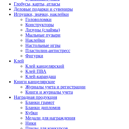
Глобусы, карты, атласы
Деловые подарки и сувениры
Игрушки, значки, наклейки
Головоломки
Конструкторы
Лизуны (слаймы)
Мыльные пузыри
Наклейки
Настольные игры
Пластилин-антистресс
Фигурки
Клей
Клей канцелярский
Клей ПВА
Клей-карандаш
Книги канцелярские
Журналы учета и регистрации
Книги и журналы учета
Наградная продукция
Бланки грамот
Бланки дипломов
Кубки
Медали для награждения
Ники
Призы для конкурсов