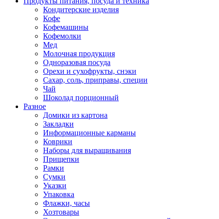
Продукты питания, посуда и техника
Кондитерские изделия
Кофе
Кофемашины
Кофемолки
Мед
Молочная продукция
Одноразовая посуда
Орехи и сухофрукты, снэки
Сахар, соль, приправы, специи
Чай
Шоколад порционный
Разное
Домики из картона
Закладки
Информационные карманы
Коврики
Наборы для выращивания
Прищепки
Рамки
Сумки
Указки
Упаковка
Флажки, часы
Хозтовары