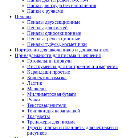
Папки для труда без наполнения
Папки с ручками
Пеналы
Пеналы двухсекционные
Пеналы для кистей
Пеналы односекционные
Пеналы трехсекционные
Пеналы тубусы, косметички
Портфолио для школьников и дошкольников
Принадлежности для письма и черчения
Готовальни, циркули
Инструменты для построения и измерения
Карандаши простые
Корректор-замазка
Ластик
Маркеры
Миллиметровая бумага
Ручки
Текстовыделители
Точилки для карандашей
Трафареты
Тренажеры для письма
Тубусы, папки и планшеты для чертежей и
рисунков