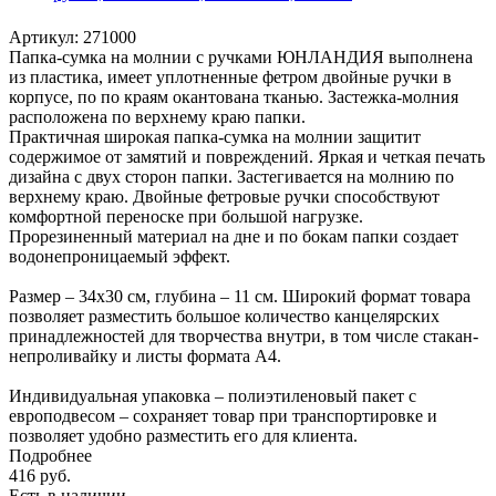
Артикул:
271000
Папка-сумка на молнии с ручками ЮНЛАНДИЯ выполнена
из пластика, имеет уплотненные фетром двойные ручки в
корпусе, по по краям окантована тканью. Застежка-молния
расположена по верхнему краю папки.
Практичная широкая папка-сумка на молнии защитит
содержимое от замятий и повреждений. Яркая и четкая печать
дизайна с двух сторон папки. Застегивается на молнию по
верхнему краю. Двойные фетровые ручки способствуют
комфортной переноске при большой нагрузке.
Прорезиненный материал на дне и по бокам папки создает
водонепроницаемый эффект.
Размер – 34х30 см, глубина – 11 см. Широкий формат товара
позволяет разместить большое количество канцелярских
принадлежностей для творчества внутри, в том числе стакан-
непроливайку и листы формата А4.
Индивидуальная упаковка – полиэтиленовый пакет с
европодвесом – сохраняет товар при транспортировке и
позволяет удобно разместить его для клиента.
Подробнее
416
руб.
Есть в наличии