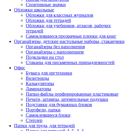
Спортивные значки
Обложки школьные
Обложки для классных журналов
Обложки для тетрадей
Обложки для учебников, атласов, рабочих
тетрадей
Самоклеящиеся прозрачные пленки для книг
Органайзеры, детские настольные наборы, стаканчики
Органайзеры без наполнения
Органайзеры с наполнением
Подкладки на стол
Стаканы для письменных принадлежностей
Офис
Бумага для оргтехники
Визитницы
Калькуляторы
Ламинаторы
Папки-файлы перфорированные пластиковые
Печати, штампы, штемпельные подушки
Подставки для бумажных блоков
Портфели, папки
Самоклеящиеся блоки
Степлер
Папки для труда, для тетрадей
Папки для тетрадей А-5, А-4