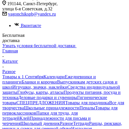
191144, Санкт-Петербург,
улица 6-я Советская, д.32
vagonchikspb@yandex.ru
Вконтакте
Бесплатная
доставка
Узнать условия бесплатной доставки
Главная
-
Каталог
-
Разное
Товары к 1 Сентября
Календари
Ежедневники и
планинги
Бланки и корочки
Выпускникам детских садов и
школ
Игрушки, значки, наклейки
Средства индивидуальной
защиты
Глобусы, карты, атласы
Продукты питания, посуда и
техника
Деловые подарки и сувениры
Гигиенические
товары
СПЕЦПРЕДЛОЖЕНИЯ
Товары для праздника
Все для
творчества
Школьные принадлежности
Пеналы
Товары для
первоклассников
Папки для труда, для
тетрадей
Клей
Принадлежности для письма и
черчения
Школьный дневник
Разное
Тетради
Ранцы, рюкзаки,
мешки и сумки для сменной обуви
Наградная