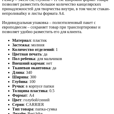
позволяет разместить большое количество канцелярских
принадлежностей для творчества внутри, в том числе стакан-
непроливайку и листы формата А4.
Индивидуальная упаковка – полиэтиленовый пакет с
европодвесом – сохраняет товар при транспортировке и
позволяет удобно разместить его для клиента.
Материал
:
пластик
Застежка
:
молния
Количество отделений
:
1
Цветная печать
:
да
Пол ребенка
:
для мальчиков
Внешний карман
:
нет
Тканевая окантовка
:
да
Длина
:
340
Ширина
:
300
Глубина
:
100
Ручки
:
в корпусе папки
Толщина пластика
:
0.5
Формат
:
А4
Цвет
:
голубой/синий
Серия
:
CARRIER
Тип товара
:
папка-сумка
Дизайн
:
Best bike