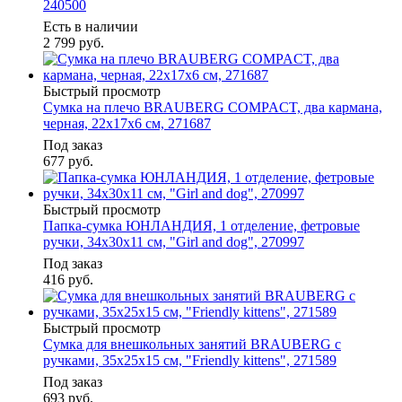
240500
Есть в наличии
2 799
руб.
Быстрый просмотр
Сумка на плечо BRAUBERG COMPACT, два кармана,
черная, 22х17х6 см, 271687
Под заказ
677
руб.
Быстрый просмотр
Папка-сумка ЮНЛАНДИЯ, 1 отделение, фетровые
ручки, 34х30х11 см, "Girl and dog", 270997
Под заказ
416
руб.
Быстрый просмотр
Сумка для внешкольных занятий BRAUBERG с
ручками, 35x25x15 см, "Friendly kittens", 271589
Под заказ
693
руб.