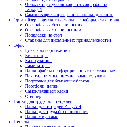
Обложки для учебников, атласов, рабочих
тетрадей
Самоклеящиеся прозрачные пленки для книг
Органайзеры, детские настольные наборы, стаканчики
Органайзеры без наполнения
Органайзеры с наполнением
Подкладки на стол
Стаканы для письменных принадлежностей
Офис
Бумага для оргтехники
Визитницы
Калькуляторы
Ламинаторы
Папки-файлы перфорированные пластиковые
Печати, штампы, штемпельные подушки
Подставки для бумажных блоков
Портфели, папки
Самоклеящиеся блоки
Степлер
Папки для труда, для тетрадей
Папки для тетрадей А-5, А-4
Папки для труда без наполнения
Папки с ручками
Пеналы
Пеналы двухсекционные