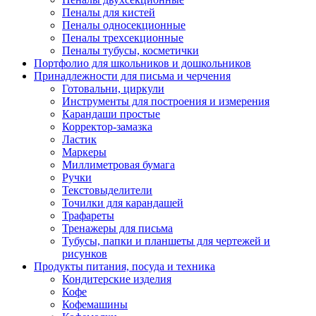
Пеналы для кистей
Пеналы односекционные
Пеналы трехсекционные
Пеналы тубусы, косметички
Портфолио для школьников и дошкольников
Принадлежности для письма и черчения
Готовальни, циркули
Инструменты для построения и измерения
Карандаши простые
Корректор-замазка
Ластик
Маркеры
Миллиметровая бумага
Ручки
Текстовыделители
Точилки для карандашей
Трафареты
Тренажеры для письма
Тубусы, папки и планшеты для чертежей и
рисунков
Продукты питания, посуда и техника
Кондитерские изделия
Кофе
Кофемашины