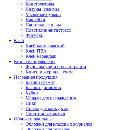
Конструкторы
Лизуны (слаймы)
Мыльные пузыри
Наклейки
Настольные игры
Пластилин-антистресс
Фигурки
Клей
Клей канцелярский
Клей ПВА
Клей-карандаш
Книги канцелярские
Журналы учета и регистрации
Книги и журналы учета
Наградная продукция
Бланки грамот
Бланки дипломов
Кубки
Медали для награждения
Ники
Призы для конкурсов
Спортивные значки
Обложки школьные
Обложки для классных журналов
Обложки для тетрадей