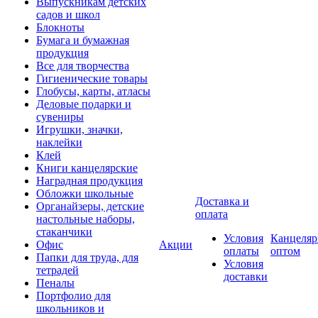
Выпускникам детских
садов и школ
Блокноты
Бумага и бумажная
продукция
Все для творчества
Гигиенические товары
Глобусы, карты, атласы
Деловые подарки и
сувениры
Игрушки, значки,
наклейки
Клей
Книги канцелярские
Наградная продукция
Обложки школьные
Доставка и
Органайзеры, детские
оплата
настольные наборы,
стаканчики
Условия
Канцеляр
Офис
Акции
оплаты
оптом
Папки для труда, для
Условия
тетрадей
доставки
Пеналы
Портфолио для
школьников и