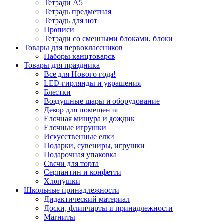
Тетради А5
Тетрадь предметная
Тетрадь для нот
Прописи
Тетради со сменными блоками, блоки
Товары для первоклассников
Наборы канцтоваров
Товары для праздника
Все для Нового года!
LED-гирлянды и украшения
Блестки
Воздушные шары и оборудование
Декор для помещения
Елочная мишура и дождик
Елочные игрушки
Искусственные елки
Подарки, сувениры, игрушки
Подарочная упаковка
Свечи для торта
Серпантин и конфетти
Хлопушки
Школьные принадлежности
Дидактический материал
Доски, флипчарты и принадлежности
Магниты