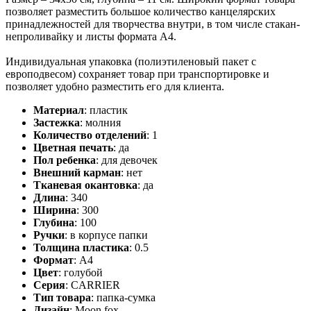
позволяет разместить большое количество канцелярских
принадлежностей для творчества внутри, в том числе стакан-
непроливайку и листы формата А4.
Индивидуальная упаковка (полиэтиленовый пакет с
европодвесом) сохраняет товар при транспортировке и
позволяет удобно разместить его для клиента.
Материал
:
пластик
Застежка
:
молния
Количество отделений
:
1
Цветная печать
:
да
Пол ребенка
:
для девочек
Внешний карман
:
нет
Тканевая окантовка
:
да
Длина
:
340
Ширина
:
300
Глубина
:
100
Ручки
:
в корпусе папки
Толщина пластика
:
0.5
Формат
:
А4
Цвет
:
голубой
Серия
:
CARRIER
Тип товара
:
папка-сумка
Дизайн
:
Moon fox