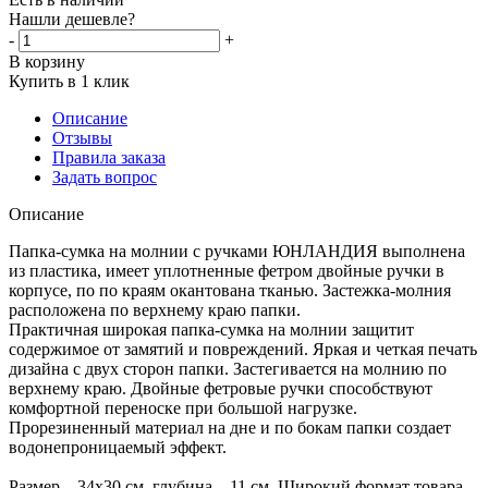
Нашли дешевле?
-
+
В корзину
Купить в 1 клик
Описание
Отзывы
Правила заказа
Задать вопрос
Описание
Папка-сумка на молнии с ручками ЮНЛАНДИЯ выполнена
из пластика, имеет уплотненные фетром двойные ручки в
корпусе, по по краям окантована тканью. Застежка-молния
расположена по верхнему краю папки.
Практичная широкая папка-сумка на молнии защитит
содержимое от замятий и повреждений. Яркая и четкая печать
дизайна с двух сторон папки. Застегивается на молнию по
верхнему краю. Двойные фетровые ручки способствуют
комфортной переноске при большой нагрузке.
Прорезиненный материал на дне и по бокам папки создает
водонепроницаемый эффект.
Размер – 34х30 см, глубина – 11 см. Широкий формат товара