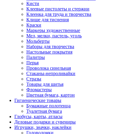
Кисти
Клеевые пистолеты и стержни
Клеенка для труда и творчества
Клише для тиснения
Краски
Маркеры художественные
Мел, мелки, пастель, уголь
Мольберты
Наборы для творчества
Настольные покрытия
Палитры
Перья
Проволока синельная
Стаканы-непроливайки
Стразы
Товары для шитья
Фломастеры
Цветная бумага, картон
Гигиенические товары
Бумажные полотенца
Туалетная бумага
Глобусы, карты, атласы
Деловые подарки и сувениры
Игрушки, значки, наклейки
Головоломки