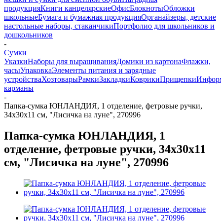
продукция
Книги канцелярские
Офис
Блокноты
Обложки
школьные
Бумага и бумажная продукция
Органайзеры, детские
настольные наборы, стаканчики
Портфолио для школьников и
дошкольников
-
Сумки
Указки
Наборы для выращивания
Домики из картона
Флажки,
часы
Упаковка
Элементы питания и зарядные
устройства
Хозтовары
Рамки
Закладки
Коврики
Прищепки
Инфор
карманы
-
Папка-сумка ЮНЛАНДИЯ, 1 отделение, фетровые ручки,
34х30х11 см, "Лисичка на луне", 270996
Папка-сумка ЮНЛАНДИЯ, 1
отделение, фетровые ручки, 34х30х11
см, "Лисичка на луне", 270996