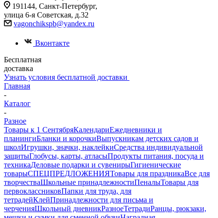
191144, Санкт-Петербург,
улица 6-я Советская, д.32
vagonchikspb@yandex.ru
Вконтакте
Бесплатная
доставка
Узнать условия бесплатной доставки
Главная
-
Каталог
-
Разное
Товары к 1 Сентября
Календари
Ежедневники и
планинги
Бланки и корочки
Выпускникам детских садов и
школ
Игрушки, значки, наклейки
Средства индивидуальной
защиты
Глобусы, карты, атласы
Продукты питания, посуда и
техника
Деловые подарки и сувениры
Гигиенические
товары
СПЕЦПРЕДЛОЖЕНИЯ
Товары для праздника
Все для
творчества
Школьные принадлежности
Пеналы
Товары для
первоклассников
Папки для труда, для
тетрадей
Клей
Принадлежности для письма и
черчения
Школьный дневник
Разное
Тетради
Ранцы, рюкзаки,
мешки и сумки для сменной обуви
Наградная