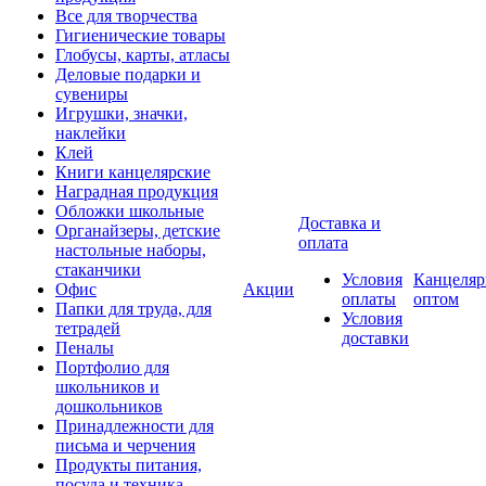
Все для творчества
Гигиенические товары
Глобусы, карты, атласы
Деловые подарки и
сувениры
Игрушки, значки,
наклейки
Клей
Книги канцелярские
Наградная продукция
Обложки школьные
Доставка и
Органайзеры, детские
оплата
настольные наборы,
стаканчики
Условия
Канцеляр
Офис
Акции
оплаты
оптом
Папки для труда, для
Условия
тетрадей
доставки
Пеналы
Портфолио для
школьников и
дошкольников
Принадлежности для
письма и черчения
Продукты питания,
посуда и техника