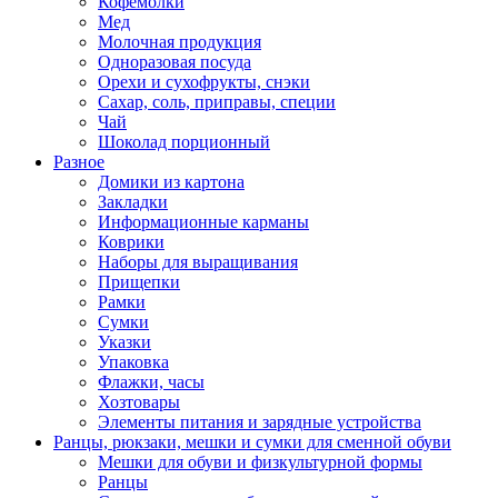
Кофемолки
Мед
Молочная продукция
Одноразовая посуда
Орехи и сухофрукты, снэки
Сахар, соль, приправы, специи
Чай
Шоколад порционный
Разное
Домики из картона
Закладки
Информационные карманы
Коврики
Наборы для выращивания
Прищепки
Рамки
Сумки
Указки
Упаковка
Флажки, часы
Хозтовары
Элементы питания и зарядные устройства
Ранцы, рюкзаки, мешки и сумки для сменной обуви
Мешки для обуви и физкультурной формы
Ранцы