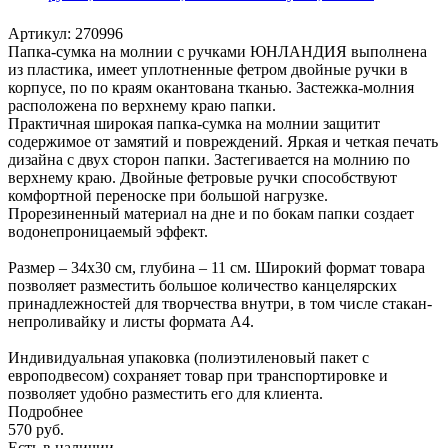
Артикул:
270996
Папка-сумка на молнии с ручками ЮНЛАНДИЯ выполнена
из пластика, имеет уплотненные фетром двойные ручки в
корпусе, по по краям окантована тканью. Застежка-молния
расположена по верхнему краю папки.
Практичная широкая папка-сумка на молнии защитит
содержимое от замятий и повреждений. Яркая и четкая печать
дизайна с двух сторон папки. Застегивается на молнию по
верхнему краю. Двойные фетровые ручки способствуют
комфортной переноске при большой нагрузке.
Прорезиненный материал на дне и по бокам папки создает
водонепроницаемый эффект.
Размер – 34х30 см, глубина – 11 см. Широкий формат товара
позволяет разместить большое количество канцелярских
принадлежностей для творчества внутри, в том числе стакан-
непроливайку и листы формата А4.
Индивидуальная упаковка (полиэтиленовый пакет с
европодвесом) сохраняет товар при транспортировке и
позволяет удобно разместить его для клиента.
Подробнее
570
руб.
Есть в наличии