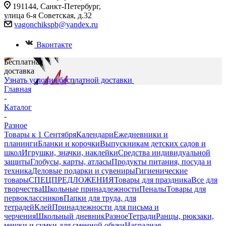
191144, Санкт-Петербург,
улица 6-я Советская, д.32
vagonchikspb@yandex.ru
Вконтакте
Бесплатная
доставка
Узнать условия бесплатной доставки
Главная
-
Каталог
-
Разное
Товары к 1 Сентября
Календари
Ежедневники и
планинги
Бланки и корочки
Выпускникам детских садов и
школ
Игрушки, значки, наклейки
Средства индивидуальной
защиты
Глобусы, карты, атласы
Продукты питания, посуда и
техника
Деловые подарки и сувениры
Гигиенические
товары
СПЕЦПРЕДЛОЖЕНИЯ
Товары для праздника
Все для
творчества
Школьные принадлежности
Пеналы
Товары для
первоклассников
Папки для труда, для
тетрадей
Клей
Принадлежности для письма и
черчения
Школьный дневник
Разное
Тетради
Ранцы, рюкзаки,
мешки и сумки для сменной обуви
Наградная