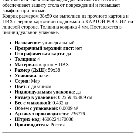
обеспечивает защиту стола от повреждений и повышает
комфорт при письме.
Коврик размером 38х59 см выполнен из прочного картона и
ПВХ с черной картонной подложкой и КАРТОЙ РОССИИ на
лицевой стороне. Толщина коврика 4 мм. Поставляется в
индивидуальной упаковке.
Назначение
:
универсальный
Прозрачный верхний лист
:
нет
Географическая карта
:
да
Толщина
:
4
Материал
:
картон + ПВХ
Размер (ДхШ)
:
59х38
Упаковка
:
пакет
Серия
:
Map
Цвет
:
с дизайном
Индивидуальная упаковка
:
да
Размер в упаковке
:
0.2x59.4x38.9 см
Вес с упаковкой
:
0.432 кг
Объём с упаковкой
:
0.0009 м³
Артикул производителя
:
236776
Штрих-код
:
4606224170008
Производитель
:
Россия