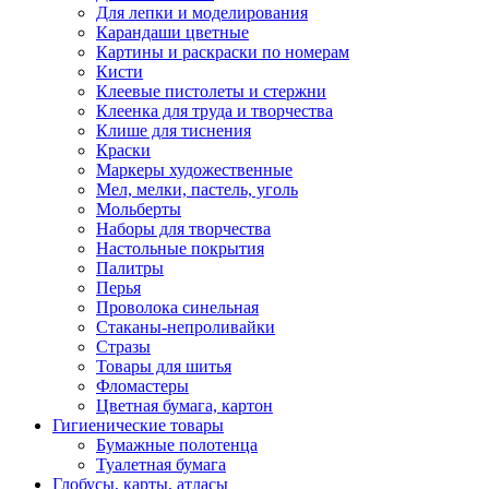
Для лепки и моделирования
Карандаши цветные
Картины и раскраски по номерам
Кисти
Клеевые пистолеты и стержни
Клеенка для труда и творчества
Клише для тиснения
Краски
Маркеры художественные
Мел, мелки, пастель, уголь
Мольберты
Наборы для творчества
Настольные покрытия
Палитры
Перья
Проволока синельная
Стаканы-непроливайки
Стразы
Товары для шитья
Фломастеры
Цветная бумага, картон
Гигиенические товары
Бумажные полотенца
Туалетная бумага
Глобусы, карты, атласы