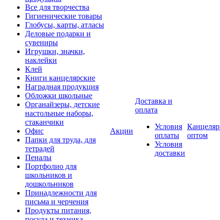
Все для творчества
Гигиенические товары
Глобусы, карты, атласы
Деловые подарки и
сувениры
Игрушки, значки,
наклейки
Клей
Книги канцелярские
Наградная продукция
Обложки школьные
Доставка и
Органайзеры, детские
оплата
настольные наборы,
стаканчики
Условия
Канцеляр
Офис
Акции
оплаты
оптом
Папки для труда, для
Условия
тетрадей
доставки
Пеналы
Портфолио для
школьников и
дошкольников
Принадлежности для
письма и черчения
Продукты питания,
посуда и техника