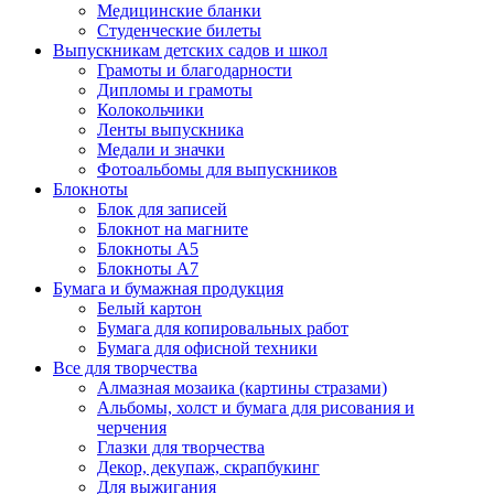
Медицинские бланки
Студенческие билеты
Выпускникам детских садов и школ
Грамоты и благодарности
Дипломы и грамоты
Колокольчики
Ленты выпускника
Медали и значки
Фотоальбомы для выпускников
Блокноты
Блок для записей
Блокнот на магните
Блокноты А5
Блокноты А7
Бумага и бумажная продукция
Белый картон
Бумага для копировальных работ
Бумага для офисной техники
Все для творчества
Алмазная мозаика (картины стразами)
Альбомы, холст и бумага для рисования и
черчения
Глазки для творчества
Декор, декупаж, скрапбукинг
Для выжигания