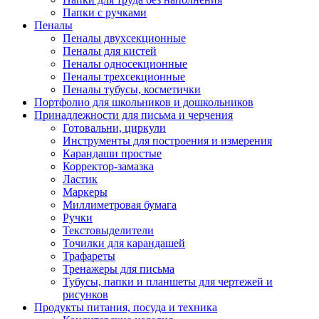
Папки с ручками
Пеналы
Пеналы двухсекционные
Пеналы для кистей
Пеналы односекционные
Пеналы трехсекционные
Пеналы тубусы, косметички
Портфолио для школьников и дошкольников
Принадлежности для письма и черчения
Готовальни, циркули
Инструменты для построения и измерения
Карандаши простые
Корректор-замазка
Ластик
Маркеры
Миллиметровая бумага
Ручки
Текстовыделители
Точилки для карандашей
Трафареты
Тренажеры для письма
Тубусы, папки и планшеты для чертежей и
рисунков
Продукты питания, посуда и техника