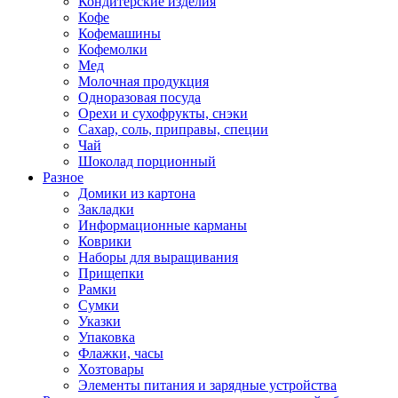
Кондитерские изделия
Кофе
Кофемашины
Кофемолки
Мед
Молочная продукция
Одноразовая посуда
Орехи и сухофрукты, снэки
Сахар, соль, приправы, специи
Чай
Шоколад порционный
Разное
Домики из картона
Закладки
Информационные карманы
Коврики
Наборы для выращивания
Прищепки
Рамки
Сумки
Указки
Упаковка
Флажки, часы
Хозтовары
Элементы питания и зарядные устройства