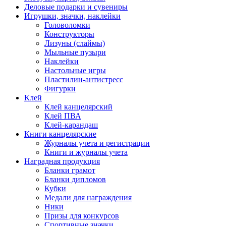
Деловые подарки и сувениры
Игрушки, значки, наклейки
Головоломки
Конструкторы
Лизуны (слаймы)
Мыльные пузыри
Наклейки
Настольные игры
Пластилин-антистресс
Фигурки
Клей
Клей канцелярский
Клей ПВА
Клей-карандаш
Книги канцелярские
Журналы учета и регистрации
Книги и журналы учета
Наградная продукция
Бланки грамот
Бланки дипломов
Кубки
Медали для награждения
Ники
Призы для конкурсов
Спортивные значки