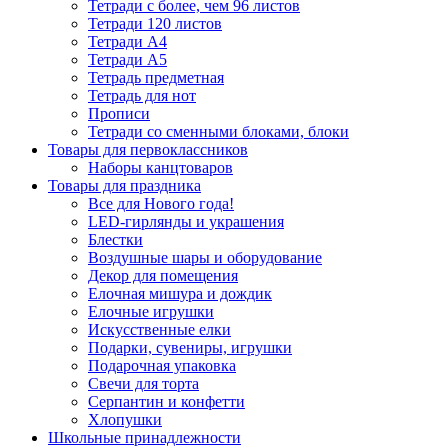
Тетради с более, чем 96 листов
Тетради 120 листов
Тетради А4
Тетради А5
Тетрадь предметная
Тетрадь для нот
Прописи
Тетради со сменными блоками, блоки
Товары для первоклассников
Наборы канцтоваров
Товары для праздника
Все для Нового года!
LED-гирлянды и украшения
Блестки
Воздушные шары и оборудование
Декор для помещения
Елочная мишура и дождик
Елочные игрушки
Искусственные елки
Подарки, сувениры, игрушки
Подарочная упаковка
Свечи для торта
Серпантин и конфетти
Хлопушки
Школьные принадлежности