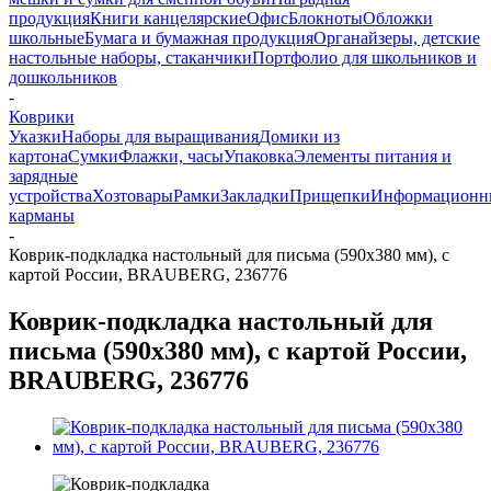
продукция
Книги канцелярские
Офис
Блокноты
Обложки
школьные
Бумага и бумажная продукция
Органайзеры, детские
настольные наборы, стаканчики
Портфолио для школьников и
дошкольников
-
Коврики
Указки
Наборы для выращивания
Домики из
картона
Сумки
Флажки, часы
Упаковка
Элементы питания и
зарядные
устройства
Хозтовары
Рамки
Закладки
Прищепки
Информационн
карманы
-
Коврик-подкладка настольный для письма (590х380 мм), с
картой России, BRAUBERG, 236776
Коврик-подкладка настольный для
письма (590х380 мм), с картой России,
BRAUBERG, 236776