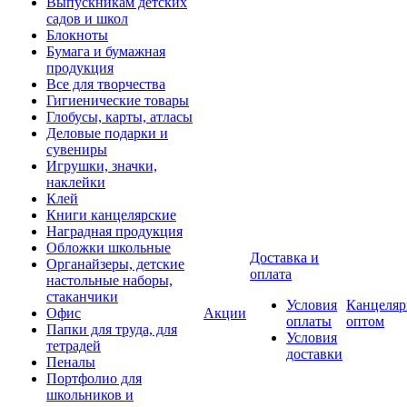
Выпускникам детских
садов и школ
Блокноты
Бумага и бумажная
продукция
Все для творчества
Гигиенические товары
Глобусы, карты, атласы
Деловые подарки и
сувениры
Игрушки, значки,
наклейки
Клей
Книги канцелярские
Наградная продукция
Обложки школьные
Доставка и
Органайзеры, детские
оплата
настольные наборы,
стаканчики
Условия
Канцеляр
Офис
Акции
оплаты
оптом
Папки для труда, для
Условия
тетрадей
доставки
Пеналы
Портфолио для
школьников и